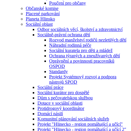
Poučení pro občany
Občanské komise
Placené parkování
Planeta Hlinsko
Sociální oblast
Odbor sociálních věcí, školství a zdravotnictví
Sociálně-právní ochrana dětí
Rozvod manželství rodičů nezletilých dětí
Náhradní rodinná péče
Sociální kuratela pro děti a mládež
Ochrana týraných a zneužívaných dětí
Oprávnění a povinnosti pracovníků
OSPOD
Standardy
Projekt Systémový rozvoj a podpora
nástrojů SPOD
Sociální práce
Sociální kurátor pro dospělé
Dům s pečovatelskou službou
Dotace v sociální oblasti
Protidrogový koordinátor
Domácí násilí
Komunitní plánování sociálních služeb
Projekt "Hlinecko - region pomáhající a učící"
Projekt "Hlinecko - region pomáhající a učící 2"