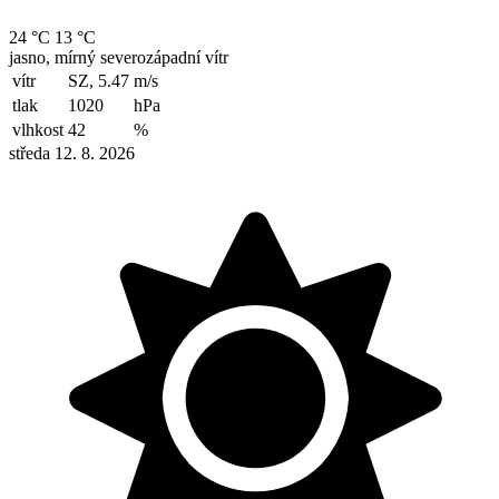
24 °C
13 °C
jasno, mírný severozápadní vítr
vítr
SZ, 5.47
m/s
tlak
1020
hPa
vlhkost
42
%
středa 12. 8. 2026