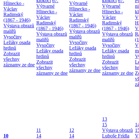
klokočí
67.
klokočí
67.
P
Hlinecko -
Výtvarné
Výtvarné
Výtvarné
n
Václav
Hlinecko -
Hlinecko -
Hlinecko -
k
Radimský
Václav
Václav
Václav
V
(1867 - 1946)
Radimský
Radimský
Radimský
H
Výstava obrazů
(1867 - 1946)
(1867 - 1946)
(1867 - 1946)
V
maliřů
Výstava obrazů
Výstava obrazů
Výstava obrazů
R
Vysočiny
maliřů
maliřů
maliřů
(
Ležáky osada
Vysočiny
Vysočiny
Vysočiny
V
hrdinů
Ležáky osada
Ležáky osada
Ležáky osada
m
Zobrazit
hrdinů
hrdinů
hrdinů
V
všechny
Zobrazit
Zobrazit
Zobrazit
L
záznamy ze dne
všechny
všechny
všechny
h
záznamy ze dne
záznamy ze dne
záznamy ze dne
Z
v
z
13
15
1
11
12
Výstava obrazů
1
10
14
14
Luboše Frídla
V