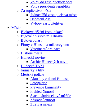
Volby do zastupitelstev obcí
Volba prezidenta republiky
Zastupitelstvo města
Jednací řád zastupitelstva města
Usnesení ZM
Výbory zastupitelstva
Město
Blokové čištění komunikací
Bytové družstvo m. Hlinska
Bytová oblast
Firmy v Hlinsku a mikroregionu
Veterinární ordinace
Historie města
Hlinecké noviny
Archiv Hlineckých novin
Hlinecké TAXI
Jarmarky a trhy
Městská policie
Aktuality z denní činnosti
Fotogalerie
Prevence kriminality
Přehled činnosti
Stacionární⁄úsekové měřiče
Základní činnost
Ztráty a nálezy