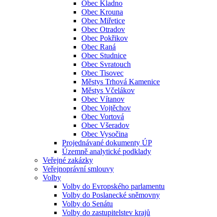
Obec Kladno
Obec Krouna
Obec Miřetice
Obec Otradov
Obec Pokřikov
Obec Raná
Obec Studnice
Obec Svratouch
Obec Tisovec
Městys Trhová Kamenice
Městys Včelákov
Obec Vítanov
Obec Vojtěchov
Obec Vortová
Obec Všeradov
Obec Vysočina
Projednávané dokumenty ÚP
Územně analytické podklady
Veřejné zakázky
Veřejnoprávní smlouvy
Volby
Volby do Evropského parlamentu
Volby do Poslanecké sněmovny
Volby do Senátu
Volby do zastupitelstev krajů