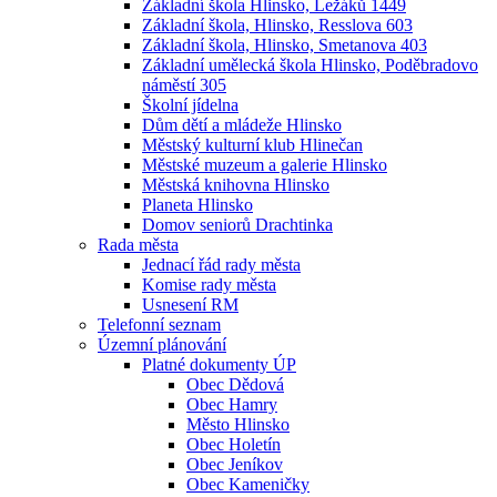
Základní škola Hlinsko, Ležáků 1449
Základní škola, Hlinsko, Resslova 603
Základní škola, Hlinsko, Smetanova 403
Základní umělecká škola Hlinsko, Poděbradovo
náměstí 305
Školní jídelna
Dům dětí a mládeže Hlinsko
Městský kulturní klub Hlinečan
Městské muzeum a galerie Hlinsko
Městská knihovna Hlinsko
Planeta Hlinsko
Domov seniorů Drachtinka
Rada města
Jednací řád rady města
Komise rady města
Usnesení RM
Telefonní seznam
Územní plánování
Platné dokumenty ÚP
Obec Dědová
Obec Hamry
Město Hlinsko
Obec Holetín
Obec Jeníkov
Obec Kameničky