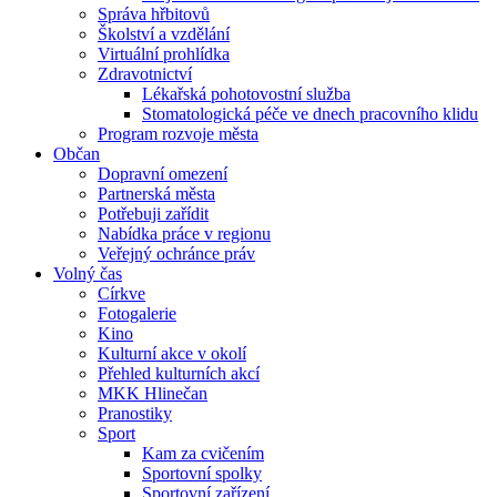
Správa hřbitovů
Školství a vzdělání
Virtuální prohlídka
Zdravotnictví
Lékařská pohotovostní služba
Stomatologická péče ve dnech pracovního klidu
Program rozvoje města
Občan
Dopravní omezení
Partnerská města
Potřebuji zařídit
Nabídka práce v regionu
Veřejný ochránce práv
Volný čas
Církve
Fotogalerie
Kino
Kulturní akce v okolí
Přehled kulturních akcí
MKK Hlinečan
Pranostiky
Sport
Kam za cvičením
Sportovní spolky
Sportovní zařízení