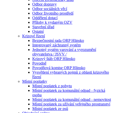
Odbor dopravy
Odbor sociálních věcí
Odbor životního prostředí
Oddělení dotací
Přílohy k vydaným OZV
Stavební úřad
Ostatní
Krizové řízení
Bezpečnostní rada ORP Hlinsko
Integrovaný záchranný systém
Jednotný systém varování a vyrozumění
obyvatelstva ⁄ JSVV ⁄
Krizový štáb ORP Hlinsko
Povodně
Povodňová komise ORP Hlinsko
Vysvětlení vybraných pojmů z oblasti krizového
řízení
Místní poplatky
Místní poplatek z pobytu
Místní poplatek za komunální odpad - fyzická
osoba
Místní poplatek za komunální odpad - nemovitost
Místní poplatek za užívání veřejného prostranství
Místní poplatek ze psů