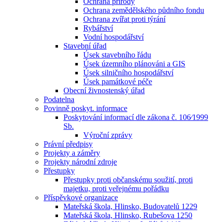
Ochrana přírody
Ochrana zemědělského půdního fondu
Ochrana zvířat proti týrání
Rybářství
Vodní hospodářství
Stavební úřad
Úsek stavebního řádu
Úsek územního plánováni a GIS
Úsek silničního hospodářství
Úsek památkové péče
Obecní živnostenský úřad
Podatelna
Povinně poskyt. informace
Poskytování informací dle zákona č. 106⁄1999
Sb.
Výroční zprávy
Právní předpisy
Projekty a záměry
Projekty národní zdroje
Přestupky
Přestupky proti občanskému soužití, proti
majetku, proti veřejnému pořádku
Příspěvkové organizace
Mateřská škola, Hlinsko, Budovatelů 1229
Mateřská škola, Hlinsko, Rubešova 1250