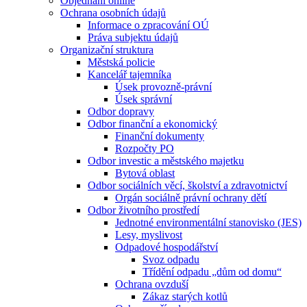
Objednání online
Ochrana osobních údajů
Informace o zpracování OÚ
Práva subjektu údajů
Organizační struktura
Městská policie
Kancelář tajemníka
Úsek provozně-právní
Úsek správní
Odbor dopravy
Odbor finanční a ekonomický
Finanční dokumenty
Rozpočty PO
Odbor investic a městského majetku
Bytová oblast
Odbor sociálních věcí, školství a zdravotnictví
Orgán sociálně právní ochrany dětí
Odbor životního prostředí
Jednotné environmentální stanovisko (JES)
Lesy, myslivost
Odpadové hospodářství
Svoz odpadu
Třídění odpadu „dům od domu“
Ochrana ovzduší
Zákaz starých kotlů