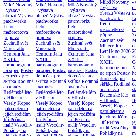
Miloš Novotný
- 
Miloš Novotný
Miloš Novotný
Miloš Novotný
- výstava
o
- výstava
- výstava
- výstava
obrazů
Výstava
p
obrazů
Výstava
obrazů
Výstava
obrazů
Výstava
patchworku
L
patchworku
patchworku
patchworku
Letní
m
Letní
Letní
Letní
mažoretková
př
mažoretková
mažoretková
mažoretková
příprava
Z
příprava
příprava
příprava
Zachraň svět
M
Zachraň svět
Zachraň svět
Zachraň svět
Minecraftu
d
Minecraftu
Minecraftu
Minecraftu
Letní kino 2026
2
Centrum Jana
Centrum Jana
Centrum Jana
Centrum Jana
F
XXIII. -
XXIII. -
XXIII. -
XXIII. -
C
harmonogram
harmonogram
harmonogram
harmonogram
XX
na srpen
Postav
na srpen
Postav
na srpen
Postav
na srpen
Postav
h
domeček pro
domeček pro
domeček pro
domeček pro
n
skřítka
Rodinná
skřítka
Rodinná
skřítka
Rodinná
skřítka
Rodinná
d
anamnéza
anamnéza
anamnéza
anamnéza
sk
Betlémské léto
Betlémské léto
Betlémské léto
Betlémské léto
a
v Hlinsku
v Hlinsku
v Hlinsku
v Hlinsku
B
Veselý Kopec
Veselý Kopec
Veselý Kopec
Veselý Kopec
v
patří dětem a
patří dětem a
patří dětem a
patří dětem a
V
jejich rodičům
jejich rodičům
jejich rodičům
jejich rodičům
pa
Jiří Peřina -
Jiří Peřina -
Jiří Peřina -
Jiří Peřina -
je
malíř Vysočiny
malíř Vysočiny
malíř Vysočiny
malíř Vysočiny
Ji
Pohádky na
Pohádky na
Pohádky na
Pohádky na
m
nitkách
Příběh
nitkách
Příběh
nitkách
Příběh