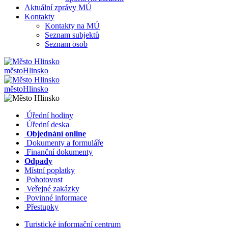
Aktuální zprávy MÚ
Kontakty
Kontakty na MÚ
Seznam subjektů
Seznam osob
město
Hlinsko
město
Hlinsko
​​
Úřední hodiny
​​
Úřední deska
​​
Objednání online
​​
Dokumenty a formuláře
Finanční dokumenty
Odpady
Místní poplatky
​​
Pohotovost
​​
Veřejné zakázky
​​
Povinné informace
​​
Přestupky
Turistické informační centrum