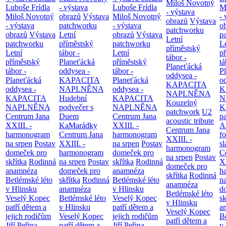
Miloš Novotný
Luboše Frídla
- výstava
Luboše Frídla
M
- výstava
Miloš Novotný
obrazů
Výstava
Miloš Novotný
- 
obrazů
Výstava
- výstava
patchworku
- výstava
o
patchworku
obrazů
Výstava
Letní
obrazů
Výstava
p
Letní
patchworku
příměstský
patchworku
L
příměstský
Letní
tábor -
Letní
p
tábor -
příměstský
Planeťácká
příměstský
tá
Planeťácká
tábor -
oddysea -
tábor -
P
oddysea -
Planeťácká
KAPACITA
Planeťácká
o
KAPACITA
oddysea -
NAPLNĚNA
oddysea -
K
NAPLNĚNA
KAPACITA
Hudební
KAPACITA
N
Kouzelný
NAPLNĚNA
podvečer s
NAPLNĚNA
K
patchwork
U2
Centrum Jana
Duem
Centrum Jana
p
acoustic tribute
XXIII. -
KaMarádky
XXIII. -
A
Centrum Jana
harmonogram
Centrum Jana
harmonogram
fo
XXIII. -
na srpen
Postav
XXIII. -
na srpen
Postav
sl
harmonogram
domeček pro
harmonogram
domeček pro
C
na srpen
Postav
skřítka
Rodinná
na srpen
Postav
skřítka
Rodinná
XX
domeček pro
anamnéza
domeček pro
anamnéza
h
skřítka
Rodinná
Betlémské léto
skřítka
Rodinná
Betlémské léto
n
anamnéza
v Hlinsku
anamnéza
v Hlinsku
d
Betlémské léto
Veselý Kopec
Betlémské léto
Veselý Kopec
sk
v Hlinsku
patří dětem a
v Hlinsku
patří dětem a
a
Veselý Kopec
jejich rodičům
Veselý Kopec
jejich rodičům
B
patří dětem a
Jiří Peřina -
patří dětem a
Jiří Peřina -
v