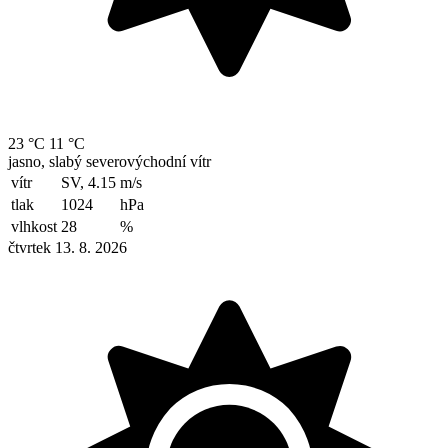
23 °C
11 °C
jasno, slabý severovýchodní vítr
vítr
SV, 4.15
m/s
tlak
1024
hPa
vlhkost
28
%
čtvrtek 13. 8. 2026