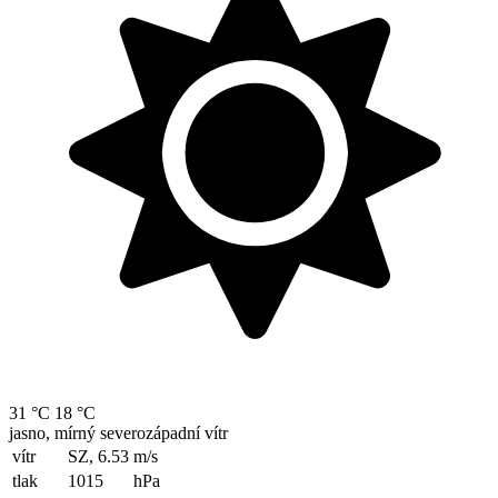
31 °C
18 °C
jasno, mírný severozápadní vítr
vítr
SZ, 6.53
m/s
tlak
1015
hPa