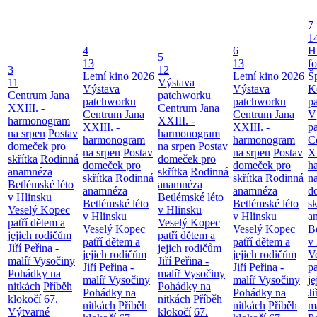
7
1
4
6
H
5
13
13
f
3
12
Letní kino 2026
Letní kino 2026
Š
11
Výstava
Výstava
Výstava
K
Centrum Jana
patchworku
patchworku
patchworku
p
XXIII. -
Centrum Jana
Centrum Jana
Centrum Jana
V
harmonogram
XXIII. -
XXIII. -
XXIII. -
p
na srpen
Postav
harmonogram
harmonogram
harmonogram
C
domeček pro
na srpen
Postav
na srpen
Postav
na srpen
Postav
XX
skřítka
Rodinná
domeček pro
domeček pro
domeček pro
h
anamnéza
skřítka
Rodinná
skřítka
Rodinná
skřítka
Rodinná
n
Betlémské léto
anamnéza
anamnéza
anamnéza
d
v Hlinsku
Betlémské léto
Betlémské léto
Betlémské léto
sk
Veselý Kopec
v Hlinsku
v Hlinsku
v Hlinsku
a
patří dětem a
Veselý Kopec
Veselý Kopec
Veselý Kopec
B
jejich rodičům
patří dětem a
patří dětem a
patří dětem a
v
Jiří Peřina -
jejich rodičům
jejich rodičům
jejich rodičům
V
malíř Vysočiny
Jiří Peřina -
Jiří Peřina -
Jiří Peřina -
pa
Pohádky na
malíř Vysočiny
malíř Vysočiny
malíř Vysočiny
je
nitkách
Příběh
Pohádky na
Pohádky na
Pohádky na
Ji
klokočí
67.
nitkách
Příběh
nitkách
Příběh
nitkách
Příběh
m
Výtvarné
klokočí
67.