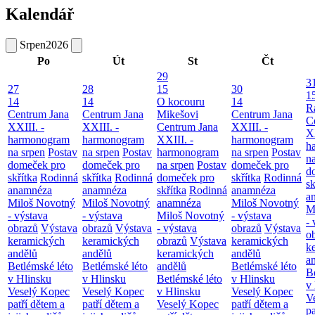
Kalendář
Srpen
2026
Po
Út
St
Čt
29
3
27
28
15
30
1
14
14
O kocouru
14
R
Centrum Jana
Centrum Jana
Mikešovi
Centrum Jana
C
XXIII. -
XXIII. -
Centrum Jana
XXIII. -
XX
harmonogram
harmonogram
XXIII. -
harmonogram
h
na srpen
Postav
na srpen
Postav
harmonogram
na srpen
Postav
n
domeček pro
domeček pro
na srpen
Postav
domeček pro
d
skřítka
Rodinná
skřítka
Rodinná
domeček pro
skřítka
Rodinná
sk
anamnéza
anamnéza
skřítka
Rodinná
anamnéza
a
Miloš Novotný
Miloš Novotný
anamnéza
Miloš Novotný
M
- výstava
- výstava
Miloš Novotný
- výstava
- 
obrazů
Výstava
obrazů
Výstava
- výstava
obrazů
Výstava
o
keramických
keramických
obrazů
Výstava
keramických
k
andělů
andělů
keramických
andělů
a
Betlémské léto
Betlémské léto
andělů
Betlémské léto
B
v Hlinsku
v Hlinsku
Betlémské léto
v Hlinsku
v
Veselý Kopec
Veselý Kopec
v Hlinsku
Veselý Kopec
V
patří dětem a
patří dětem a
Veselý Kopec
patří dětem a
pa