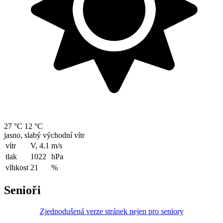
27 °C
12 °C
jasno, slabý východní vítr
vítr
V, 4.1
m/s
tlak
1022
hPa
vlhkost
21
%
Senioři
Zjednodušená verze stránek nejen pro seniory