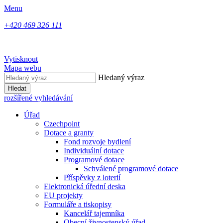
Menu
+420 469 326 111
Vytisknout
Mapa webu
Hledaný výraz
Hledat
rozšířené vyhledávání
Úřad
Czechpoint
Dotace a granty
Fond rozvoje bydlení
Individuální dotace
Programové dotace
Schválené programové dotace
Příspěvky z loterií
Elektronická úřední deska
EU projekty
Formuláře a tiskopisy
Kancelář tajemníka
Obecní živnostenský úřad