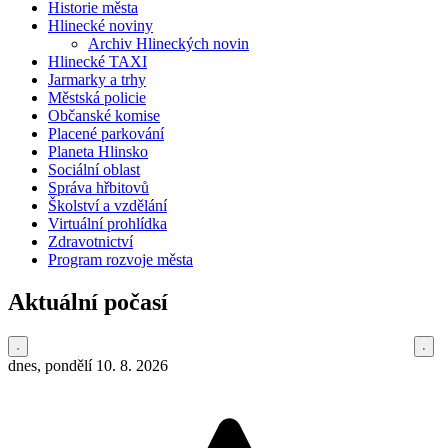
Historie města
Hlinecké noviny
Archiv Hlineckých novin
Hlinecké TAXI
Jarmarky a trhy
Městská policie
Občanské komise
Placené parkování
Planeta Hlinsko
Sociální oblast
Správa hřbitovů
Školství a vzdělání
Virtuální prohlídka
Zdravotnictví
Program rozvoje města
Aktuální počasí
dnes, pondělí 10. 8. 2026