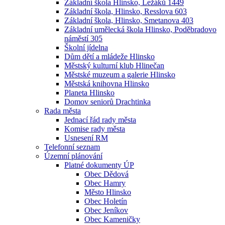
Základní škola Hlinsko, Ležáků 1449
Základní škola, Hlinsko, Resslova 603
Základní škola, Hlinsko, Smetanova 403
Základní umělecká škola Hlinsko, Poděbradovo
náměstí 305
Školní jídelna
Dům dětí a mládeže Hlinsko
Městský kulturní klub Hlinečan
Městské muzeum a galerie Hlinsko
Městská knihovna Hlinsko
Planeta Hlinsko
Domov seniorů Drachtinka
Rada města
Jednací řád rady města
Komise rady města
Usnesení RM
Telefonní seznam
Územní plánování
Platné dokumenty ÚP
Obec Dědová
Obec Hamry
Město Hlinsko
Obec Holetín
Obec Jeníkov
Obec Kameničky