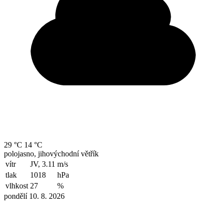
29 °C
14 °C
polojasno, jihovýchodní větřík
vítr
JV, 3.11
m/s
tlak
1018
hPa
vlhkost
27
%
pondělí 10. 8. 2026