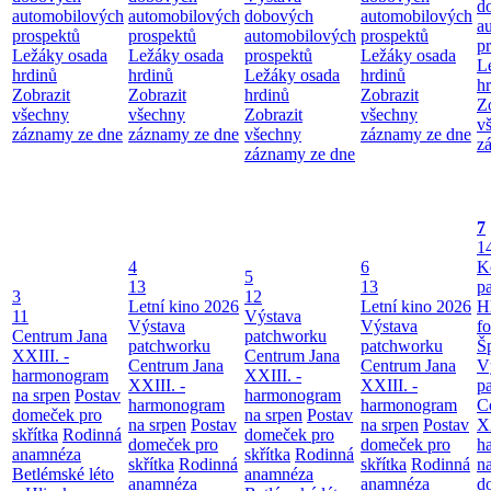
d
automobilových
automobilových
dobových
automobilových
a
prospektů
prospektů
automobilových
prospektů
p
Ležáky osada
Ležáky osada
prospektů
Ležáky osada
L
hrdinů
hrdinů
Ležáky osada
hrdinů
h
Zobrazit
Zobrazit
hrdinů
Zobrazit
Z
všechny
všechny
Zobrazit
všechny
v
záznamy ze dne
záznamy ze dne
všechny
záznamy ze dne
z
záznamy ze dne
7
1
4
6
K
5
13
13
p
3
12
Letní kino 2026
Letní kino 2026
H
11
Výstava
Výstava
Výstava
f
Centrum Jana
patchworku
patchworku
patchworku
Š
XXIII. -
Centrum Jana
Centrum Jana
Centrum Jana
V
harmonogram
XXIII. -
XXIII. -
XXIII. -
p
na srpen
Postav
harmonogram
harmonogram
harmonogram
C
domeček pro
na srpen
Postav
na srpen
Postav
na srpen
Postav
XX
skřítka
Rodinná
domeček pro
domeček pro
domeček pro
h
anamnéza
skřítka
Rodinná
skřítka
Rodinná
skřítka
Rodinná
n
Betlémské léto
anamnéza
anamnéza
anamnéza
d