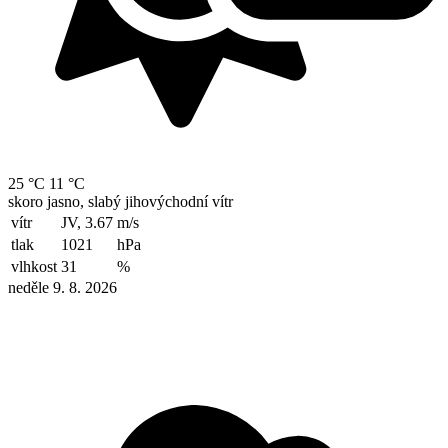
25 °C
11 °C
skoro jasno, slabý jihovýchodní vítr
vítr
JV, 3.67
m/s
tlak
1021
hPa
vlhkost
31
%
neděle 9. 8. 2026