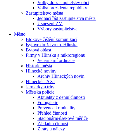
Volby do zastupitelstev obcí
Volba prezidenta republiky
Zastupitelstvo města
Jednací řád zastupitelstva města
Usnesení ZM
Výbory zastupitelstva
Město
Blokové čištění komunikací
Bytové družstvo m. Hlinska
Bytová oblast
Firmy v Hlinsku a mikroregionu
Veterinární ordinace
Historie města
Hlinecké noviny
Archiv Hlineckých novin
Hlinecké TAXI
Jarmarky a trhy
Městská policie
Aktuality z denní činnosti
Fotogalerie
Prevence kriminality
Přehled činnosti
Stacionární⁄úsekové měřiče
Základní činnost
Ztráty a nálezy