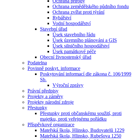
Ochrana přírody
Ochrana zemědělského půdního fondu
Ochrana zvířat proti týrání
Rybářství
Vodní hospodářství
Stavební úřad
Úsek stavebního řádu
Úsek územního plánováni a GIS
Úsek silničního hospodářství
Úsek památkové péče
Obecní živnostenský úřad
Podatelna
Povinně poskyt. informace
Poskytování informací dle zákona č. 106⁄1999
Sb.
Výroční zprávy
Právní předpisy
Projekty a záměry
Projekty národní zdroje
Přestupky
Přestupky proti občanskému soužití, proti
majetku, proti veřejnému pořádku
Příspěvkové organizace
Mateřská škola, Hlinsko, Budovatelů 1229
Mateřská škola, Hlinsko, Rubešova 1250