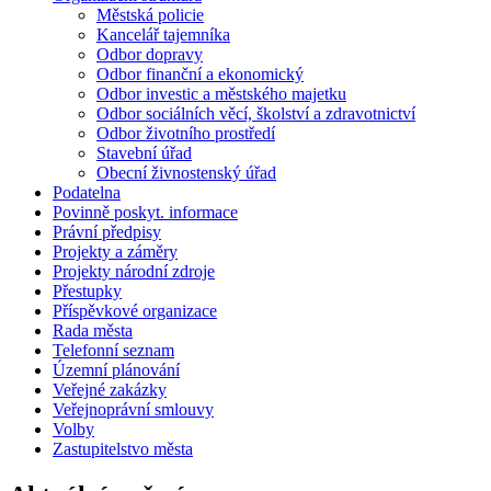
Městská policie
Kancelář tajemníka
Odbor dopravy
Odbor finanční a ekonomický
Odbor investic a městského majetku
Odbor sociálních věcí, školství a zdravotnictví
Odbor životního prostředí
Stavební úřad
Obecní živnostenský úřad
Podatelna
Povinně poskyt. informace
Právní předpisy
Projekty a záměry
Projekty národní zdroje
Přestupky
Příspěvkové organizace
Rada města
Telefonní seznam
Územní plánování
Veřejné zakázky
Veřejnoprávní smlouvy
Volby
Zastupitelstvo města