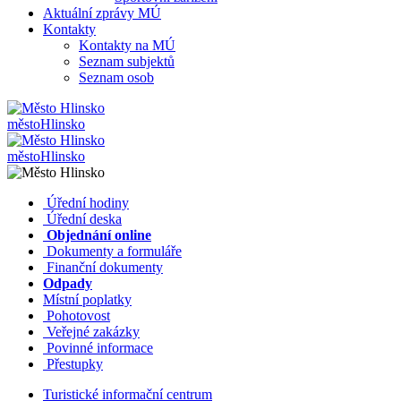
Aktuální zprávy MÚ
Kontakty
Kontakty na MÚ
Seznam subjektů
Seznam osob
město
Hlinsko
město
Hlinsko
​​
Úřední hodiny
​​
Úřední deska
​​
Objednání online
​​
Dokumenty a formuláře
Finanční dokumenty
Odpady
Místní poplatky
​​
Pohotovost
​​
Veřejné zakázky
​​
Povinné informace
​​
Přestupky
Turistické informační centrum