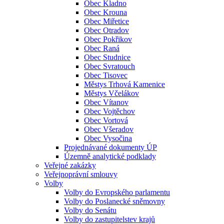
Obec Kladno
Obec Krouna
Obec Miřetice
Obec Otradov
Obec Pokřikov
Obec Raná
Obec Studnice
Obec Svratouch
Obec Tisovec
Městys Trhová Kamenice
Městys Včelákov
Obec Vítanov
Obec Vojtěchov
Obec Vortová
Obec Všeradov
Obec Vysočina
Projednávané dokumenty ÚP
Územně analytické podklady
Veřejné zakázky
Veřejnoprávní smlouvy
Volby
Volby do Evropského parlamentu
Volby do Poslanecké sněmovny
Volby do Senátu
Volby do zastupitelstev krajů