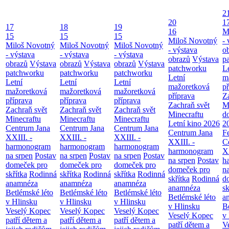
2
20
1
17
18
19
16
M
15
15
15
Miloš Novotný
- 
Miloš Novotný
Miloš Novotný
Miloš Novotný
- výstava
o
- výstava
- výstava
- výstava
obrazů
Výstava
p
obrazů
Výstava
obrazů
Výstava
obrazů
Výstava
patchworku
L
patchworku
patchworku
patchworku
Letní
m
Letní
Letní
Letní
mažoretková
př
mažoretková
mažoretková
mažoretková
příprava
Z
příprava
příprava
příprava
Zachraň svět
M
Zachraň svět
Zachraň svět
Zachraň svět
Minecraftu
d
Minecraftu
Minecraftu
Minecraftu
Letní kino 2026
2
Centrum Jana
Centrum Jana
Centrum Jana
Centrum Jana
F
XXIII. -
XXIII. -
XXIII. -
XXIII. -
C
harmonogram
harmonogram
harmonogram
harmonogram
XX
na srpen
Postav
na srpen
Postav
na srpen
Postav
na srpen
Postav
h
domeček pro
domeček pro
domeček pro
domeček pro
n
skřítka
Rodinná
skřítka
Rodinná
skřítka
Rodinná
skřítka
Rodinná
d
anamnéza
anamnéza
anamnéza
anamnéza
sk
Betlémské léto
Betlémské léto
Betlémské léto
Betlémské léto
a
v Hlinsku
v Hlinsku
v Hlinsku
v Hlinsku
B
Veselý Kopec
Veselý Kopec
Veselý Kopec
Veselý Kopec
v
patří dětem a
patří dětem a
patří dětem a
patří dětem a
V