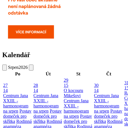
Kalendář
Srpen
2026
Po
Út
St
Čt
29
3
27
28
15
30
1
14
14
O kocouru
14
R
Centrum Jana
Centrum Jana
Mikešovi
Centrum Jana
C
XXIII. -
XXIII. -
Centrum Jana
XXIII. -
XX
harmonogram
harmonogram
XXIII. -
harmonogram
h
na srpen
Postav
na srpen
Postav
harmonogram
na srpen
Postav
n
domeček pro
domeček pro
na srpen
Postav
domeček pro
d
skřítka
Rodinná
skřítka
Rodinná
domeček pro
skřítka
Rodinná
sk
anamnéza
anamnéza
skřítka
Rodinná
anamnéza