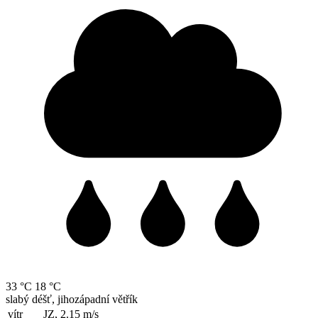
33 °C
18 °C
slabý déšť, jihozápadní větřík
vítr
JZ, 2.15
m/s