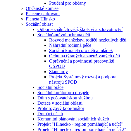
Poučení pro občany
Občanské komise
Placené parkování
Planeta Hlinsko
Sociální oblast
Odbor sociálních věcí, školství a zdravotnictví
Sociálně-právní ochrana dětí
Rozvod manželství rodičů nezletilých dětí
Náhradní rodinná péče
Sociální kuratela pro děti a mládež
Ochrana týraných a zneužívaných dětí
Oprávnění a povinnosti pracovníků
OSPOD
Standardy
Projekt Systémový rozvoj a podpora
nástrojů SPOD
Sociální práce
Sociální kurátor pro dospělé
Dům s pečovatelskou službou
Dotace v sociální oblasti
Protidrogový koordinátor
Domácí násilí
Komunitní plánování sociálních služeb
Projekt "Hlinecko - region pomáhající a učící"
Projekt "Hlinecko - region pomáhající a učící 2"