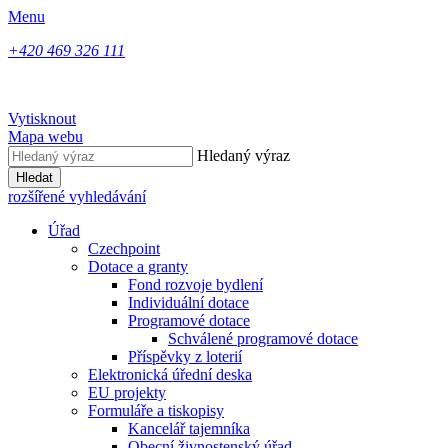
Menu
+420 469 326 111
Vytisknout
Mapa webu
Hledaný výraz
Hledat
rozšířené vyhledávání
Úřad
Czechpoint
Dotace a granty
Fond rozvoje bydlení
Individuální dotace
Programové dotace
Schválené programové dotace
Příspěvky z loterií
Elektronická úřední deska
EU projekty
Formuláře a tiskopisy
Kancelář tajemníka
Obecní živnostenský úřad