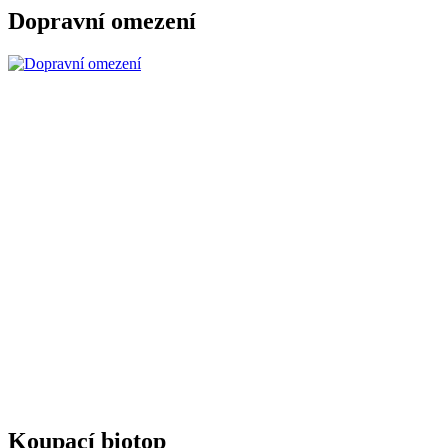
Dopravní omezení
Koupací biotop