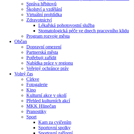
Správa hřbitovů
Školství a vzdělání
Virtuální prohlídka
Zdravotnictví
Lékařská pohotovostní služba
Stomatologická péče ve dnech pracovního klidu
Program rozvoje města
Občan
Dopravní omezení
Partnerská města
Potřebuji zařídit
Nabídka práce v regionu
Veřejný ochránce práv
Volný čas
Církve
Fotogalerie
Kino
Kulturní akce v okolí
Přehled kulturních akcí
MKK Hlinečan
Pranostiky
Sport
Kam za cvičením
Sportovní spolky
Sportovní zařízení