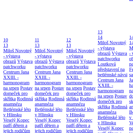
13
14
1
10
11
12
Miloš Novotný
1
13
13
13
- výstava
M
Miloš Novotný
Miloš Novotný
Miloš Novotný
obrazů
Výstava
- 
- výstava
- výstava
- výstava
patchworku
o
obrazů
Výstava
obrazů
Výstava
obrazů
Výstava
Loutková
p
patchworku
patchworku
patchworku
představení na
F
Centrum Jana
Centrum Jana
Centrum Jana
betlémské návsi
s
XXIII. -
XXIII. -
XXIII. -
Centrum Jana
Ja
harmonogram
harmonogram
harmonogram
XXIII. -
h
na srpen
Postav
na srpen
Postav
na srpen
Postav
harmonogram
n
domeček pro
domeček pro
domeček pro
na srpen
Postav
d
skřítka
Rodinná
skřítka
Rodinná
skřítka
Rodinná
domeček pro
sk
anamnéza
anamnéza
anamnéza
skřítka
Rodinná
a
Betlémské léto
Betlémské léto
Betlémské léto
anamnéza
B
v Hlinsku
v Hlinsku
v Hlinsku
Betlémské léto
v
Veselý Kopec
Veselý Kopec
Veselý Kopec
v Hlinsku
V
patří dětem a
patří dětem a
patří dětem a
Veselý Kopec
pa
jejich rodičům
jejich rodičům
jejich rodičům