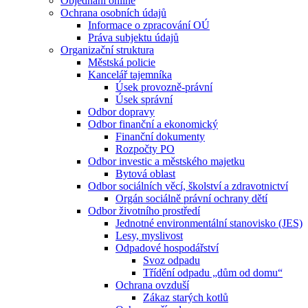
Objednání online
Ochrana osobních údajů
Informace o zpracování OÚ
Práva subjektu údajů
Organizační struktura
Městská policie
Kancelář tajemníka
Úsek provozně-právní
Úsek správní
Odbor dopravy
Odbor finanční a ekonomický
Finanční dokumenty
Rozpočty PO
Odbor investic a městského majetku
Bytová oblast
Odbor sociálních věcí, školství a zdravotnictví
Orgán sociálně právní ochrany dětí
Odbor životního prostředí
Jednotné environmentální stanovisko (JES)
Lesy, myslivost
Odpadové hospodářství
Svoz odpadu
Třídění odpadu „dům od domu“
Ochrana ovzduší
Zákaz starých kotlů