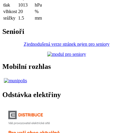
tlak
1013
hPa
vlhkost
20
%
srážky
1.5
mm
Senioři
Zjednodušená verze stránek nejen pro seniory
Mobilní rozhlas
Odstávka elektřiny