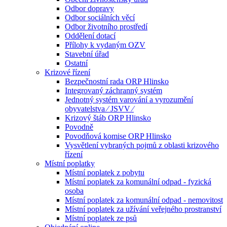
Odbor dopravy
Odbor sociálních věcí
Odbor životního prostředí
Oddělení dotací
Přílohy k vydaným OZV
Stavební úřad
Ostatní
Krizové řízení
Bezpečnostní rada ORP Hlinsko
Integrovaný záchranný systém
Jednotný systém varování a vyrozumění
obyvatelstva ⁄ JSVV ⁄
Krizový štáb ORP Hlinsko
Povodně
Povodňová komise ORP Hlinsko
Vysvětlení vybraných pojmů z oblasti krizového
řízení
Místní poplatky
Místní poplatek z pobytu
Místní poplatek za komunální odpad - fyzická
osoba
Místní poplatek za komunální odpad - nemovitost
Místní poplatek za užívání veřejného prostranství
Místní poplatek ze psů