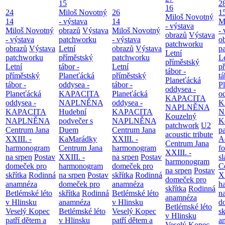
15
2
16
24
Miloš Novotný
26
1
Miloš Novotný
14
- výstava
14
M
- výstava
Miloš Novotný
obrazů
Výstava
Miloš Novotný
- 
obrazů
Výstava
- výstava
patchworku
- výstava
o
patchworku
obrazů
Výstava
Letní
obrazů
Výstava
p
Letní
patchworku
příměstský
patchworku
L
příměstský
Letní
tábor -
Letní
p
tábor -
příměstský
Planeťácká
příměstský
tá
Planeťácká
tábor -
oddysea -
tábor -
P
oddysea -
Planeťácká
KAPACITA
Planeťácká
o
KAPACITA
oddysea -
NAPLNĚNA
oddysea -
K
NAPLNĚNA
KAPACITA
Hudební
KAPACITA
N
Kouzelný
NAPLNĚNA
podvečer s
NAPLNĚNA
K
patchwork
U2
Centrum Jana
Duem
Centrum Jana
p
acoustic tribute
XXIII. -
KaMarádky
XXIII. -
A
Centrum Jana
harmonogram
Centrum Jana
harmonogram
fo
XXIII. -
na srpen
Postav
XXIII. -
na srpen
Postav
sl
harmonogram
domeček pro
harmonogram
domeček pro
C
na srpen
Postav
skřítka
Rodinná
na srpen
Postav
skřítka
Rodinná
XX
domeček pro
anamnéza
domeček pro
anamnéza
h
skřítka
Rodinná
Betlémské léto
skřítka
Rodinná
Betlémské léto
n
anamnéza
v Hlinsku
anamnéza
v Hlinsku
d
Betlémské léto
Veselý Kopec
Betlémské léto
Veselý Kopec
sk
v Hlinsku
patří dětem a
v Hlinsku
patří dětem a
a
Veselý Kopec