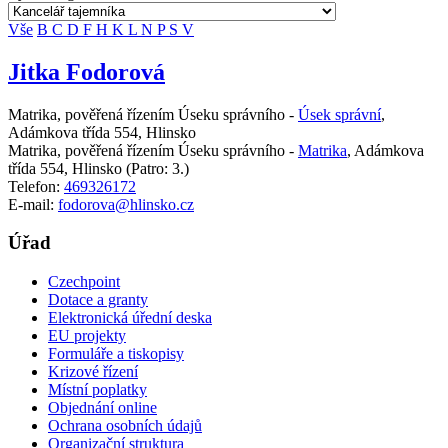
Vše
B
C
D
F
H
K
L
N
P
S
V
Jitka Fodorová
Matrika, pověřená řízením Úseku správního -
Úsek správní
,
Adámkova třída 554, Hlinsko
Matrika, pověřená řízením Úseku správního -
Matrika
,
Adámkova
třída 554, Hlinsko
(Patro: 3.)
Telefon:
469326172
E-mail:
fodorova@hlinsko.cz
Úřad
Czechpoint
Dotace a granty
Elektronická úřední deska
EU projekty
Formuláře a tiskopisy
Krizové řízení
Místní poplatky
Objednání online
Ochrana osobních údajů
Organizační struktura