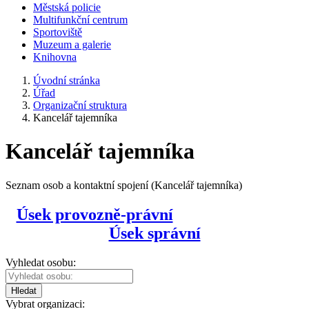
Městská policie
Multifunkční centrum
Sportoviště
Muzeum a galerie
Knihovna
Úvodní stránka
Úřad
Organizační struktura
Kancelář tajemníka
Kancelář tajemníka
Seznam osob a kontaktní spojení (Kancelář tajemníka)
Úsek provozně-právní
Úsek správní
Vyhledat osobu:
Hledat
Vybrat organizaci: