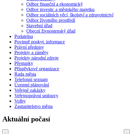
Odbor finanční a ekonomický
Odbor investic a městského majetku
Odbor sociálních věcí, školství a zdravotnictví
Odbor životního prostředí
Stavební úřad
Obecní živnostenský úřad
Podatelna
Povinně poskyt. informace
Právní předpisy
Projekty a záměry
Projekty národní zdroje
Přestupky
Příspěvkové organizace
Rada města
Telefonní seznam
Územní plánování
Veřejné zakázky
Veřejnoprávní smlouvy
Volby
Zastupitelstvo města
Aktuální počasí