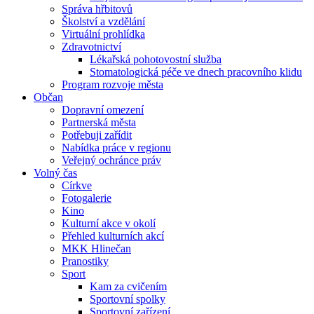
Správa hřbitovů
Školství a vzdělání
Virtuální prohlídka
Zdravotnictví
Lékařská pohotovostní služba
Stomatologická péče ve dnech pracovního klidu
Program rozvoje města
Občan
Dopravní omezení
Partnerská města
Potřebuji zařídit
Nabídka práce v regionu
Veřejný ochránce práv
Volný čas
Církve
Fotogalerie
Kino
Kulturní akce v okolí
Přehled kulturních akcí
MKK Hlinečan
Pranostiky
Sport
Kam za cvičením
Sportovní spolky
Sportovní zařízení