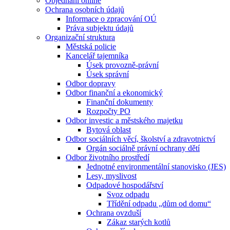
Objednání online
Ochrana osobních údajů
Informace o zpracování OÚ
Práva subjektu údajů
Organizační struktura
Městská policie
Kancelář tajemníka
Úsek provozně-právní
Úsek správní
Odbor dopravy
Odbor finanční a ekonomický
Finanční dokumenty
Rozpočty PO
Odbor investic a městského majetku
Bytová oblast
Odbor sociálních věcí, školství a zdravotnictví
Orgán sociálně právní ochrany dětí
Odbor životního prostředí
Jednotné environmentální stanovisko (JES)
Lesy, myslivost
Odpadové hospodářství
Svoz odpadu
Třídění odpadu „dům od domu“
Ochrana ovzduší
Zákaz starých kotlů