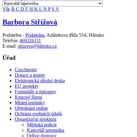
Vše
B
C
D
F
H
K
L
N
P
S
V
Barbora Střížová
Podatelna -
Podatelna
,
Adámkova třída 554, Hlinsko
Telefon:
469326111
E-mail:
strizova@hlinsko.cz
Úřad
Czechpoint
Dotace a granty
Elektronická úřední deska
EU projekty
Formuláře a tiskopisy
Krizové řízení
Místní poplatky
Objednání online
Ochrana osobních údajů
Organizační struktura
Městská policie
Kancelář tajemníka
Odbor dopravy