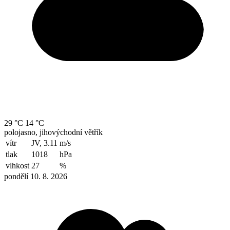
29 °C
14 °C
polojasno, jihovýchodní větřík
vítr
JV, 3.11
m/s
tlak
1018
hPa
vlhkost
27
%
pondělí 10. 8. 2026