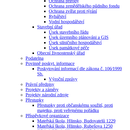
Ochrana přírody
Ochrana zemědělského půdního fondu
Ochrana zvířat proti týrání
Rybářství
Vodní hospodářství
Stavební úřad
Úsek stavebního řádu
Úsek územního plánováni a GIS
Úsek silničního hospodářství
Úsek památkové péče
Obecní živnostenský úřad
Podatelna
Povinně poskyt. informace
Poskytování informací dle zákona č. 106⁄1999
Sb.
Výroční zprávy
Právní předpisy
Projekty a záměry
Projekty národní zdroje
Přestupky
Přestupky proti občanskému soužití, proti
majetku, proti veřejnému pořádku
Příspěvkové organizace
Mateřská škola, Hlinsko, Budovatelů 1229
Mateřská škola, Hlinsko, Rubešova 1250