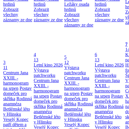
L
hrdinů
hrdinů
Ležáky osada
hrdinů
h
Zobrazit
Zobrazit
hrdinů
Zobrazit
Z
všechny
všechny
Zobrazit
všechny
v
záznamy ze dne
záznamy ze dne
všechny
záznamy ze dne
z
záznamy ze dne
7
1
4
6
K
5
13
13
p
3
12
Letní kino 2026
Letní kino 2026
H
11
Výstava
Výstava
Výstava
f
Centrum Jana
patchworku
patchworku
patchworku
Š
XXIII. -
Centrum Jana
Centrum Jana
Centrum Jana
V
harmonogram
XXIII. -
XXIII. -
XXIII. -
p
na srpen
Postav
harmonogram
harmonogram
harmonogram
C
domeček pro
na srpen
Postav
na srpen
Postav
na srpen
Postav
XX
skřítka
Rodinná
domeček pro
domeček pro
domeček pro
h
anamnéza
skřítka
Rodinná
skřítka
Rodinná
skřítka
Rodinná
n
Betlémské léto
anamnéza
anamnéza
anamnéza
d
v Hlinsku
Betlémské léto
Betlémské léto
Betlémské léto
sk
Veselý Kopec
v Hlinsku
v Hlinsku
v Hlinsku
a
patří dětem a
Veselý Kopec
Veselý Kopec
Veselý Kopec
B