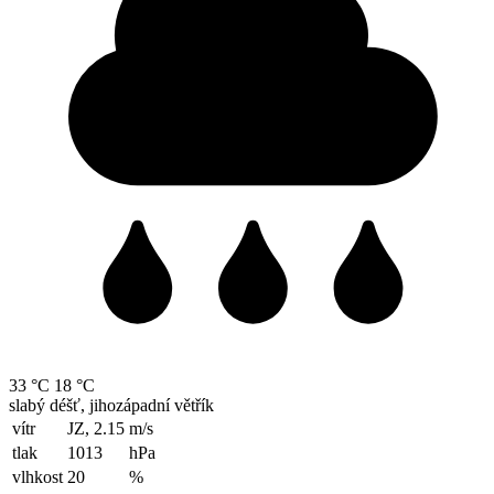
33 °C
18 °C
slabý déšť, jihozápadní větřík
vítr
JZ, 2.15
m/s
tlak
1013
hPa
vlhkost
20
%