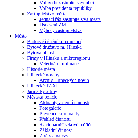
Volby do zastupitelstev obcí
Volba prezidenta republiky
Zastupitelstvo města
Jednací řád zastupitelstva města
Usnesení ZM
Výbory zastupitelstva
Město
Blokové čištění komunikací
Bytové družstvo m. Hlinska
Bytová oblast
Firmy v Hlinsku a mikroregionu
Veterinární ordinace
Historie města
Hlinecké noviny
Archiv Hlineckých novin
Hlinecké TAXI
Jarmarky a trhy
Městská policie
Aktuality z denní činnosti
Fotogalerie
Prevence kriminality
Přehled činnosti
Stacionární⁄úsekové měřiče
Základní činnost
Ztráty a nálezy