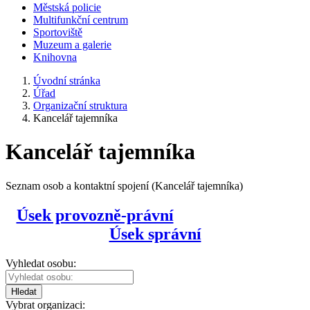
Městská policie
Multifunkční centrum
Sportoviště
Muzeum a galerie
Knihovna
Úvodní stránka
Úřad
Organizační struktura
Kancelář tajemníka
Kancelář tajemníka
Seznam osob a kontaktní spojení (Kancelář tajemníka)
Úsek provozně-právní
Úsek správní
Vyhledat osobu:
Hledat
Vybrat organizaci: