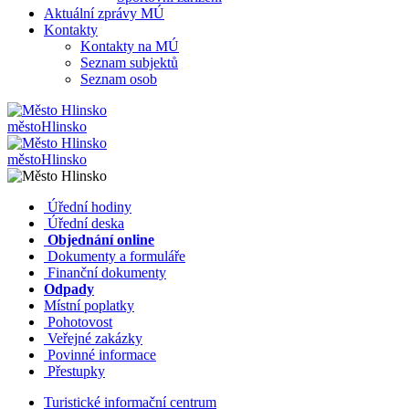
Aktuální zprávy MÚ
Kontakty
Kontakty na MÚ
Seznam subjektů
Seznam osob
město
Hlinsko
město
Hlinsko
​​
Úřední hodiny
​​
Úřední deska
​​
Objednání online
​​
Dokumenty a formuláře
Finanční dokumenty
Odpady
Místní poplatky
​​
Pohotovost
​​
Veřejné zakázky
​​
Povinné informace
​​
Přestupky
Turistické informační centrum