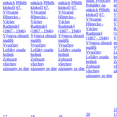
malíř Vysočiny
P
nitkách
Příběh
nitkách
Příběh
nitkách
Příběh
Pohádky na
n
klokočí
67.
klokočí
67.
klokočí
67.
nitkách
Příběh
k
Výtvarné
Výtvarné
Výtvarné
klokočí
67.
V
Hlinecko -
Hlinecko -
Hlinecko -
Výtvarné
H
Václav
Václav
Václav
Hlinecko -
V
Radimský
Radimský
Radimský
Václav
R
(1867 - 1946)
(1867 - 1946)
(1867 - 1946)
Radimský
(
Výstava obrazů
Výstava obrazů
Výstava obrazů
(1867 - 1946)
V
maliřů
maliřů
maliřů
Výstava obrazů
m
Vysočiny
Vysočiny
Vysočiny
maliřů
V
Ležáky osada
Ležáky osada
Ležáky osada
Vysočiny
L
hrdinů
hrdinů
hrdinů
Ležáky osada
h
Zobrazit
Zobrazit
Zobrazit
hrdinů
Z
všechny
všechny
všechny
Zobrazit
v
záznamy ze dne
záznamy ze dne
záznamy ze dne
všechny
z
záznamy ze dne
2
20
1
17
18
19