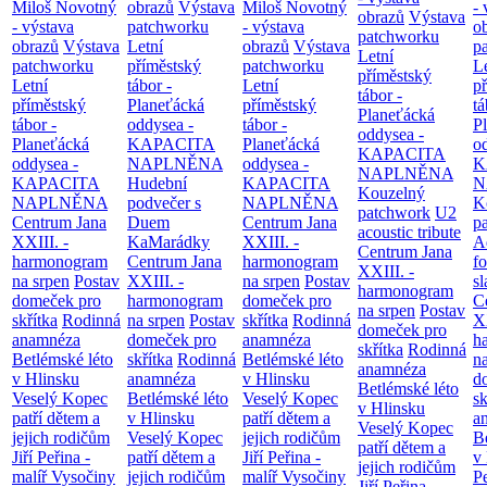
Miloš Novotný
obrazů
Výstava
Miloš Novotný
- 
obrazů
Výstava
- výstava
patchworku
- výstava
o
patchworku
obrazů
Výstava
Letní
obrazů
Výstava
p
Letní
patchworku
příměstský
patchworku
L
příměstský
Letní
tábor -
Letní
p
tábor -
příměstský
Planeťácká
příměstský
tá
Planeťácká
tábor -
oddysea -
tábor -
P
oddysea -
Planeťácká
KAPACITA
Planeťácká
o
KAPACITA
oddysea -
NAPLNĚNA
oddysea -
K
NAPLNĚNA
KAPACITA
Hudební
KAPACITA
N
Kouzelný
NAPLNĚNA
podvečer s
NAPLNĚNA
K
patchwork
U2
Centrum Jana
Duem
Centrum Jana
p
acoustic tribute
XXIII. -
KaMarádky
XXIII. -
A
Centrum Jana
harmonogram
Centrum Jana
harmonogram
fo
XXIII. -
na srpen
Postav
XXIII. -
na srpen
Postav
sl
harmonogram
domeček pro
harmonogram
domeček pro
C
na srpen
Postav
skřítka
Rodinná
na srpen
Postav
skřítka
Rodinná
XX
domeček pro
anamnéza
domeček pro
anamnéza
h
skřítka
Rodinná
Betlémské léto
skřítka
Rodinná
Betlémské léto
n
anamnéza
v Hlinsku
anamnéza
v Hlinsku
d
Betlémské léto
Veselý Kopec
Betlémské léto
Veselý Kopec
sk
v Hlinsku
patří dětem a
v Hlinsku
patří dětem a
a
Veselý Kopec
jejich rodičům
Veselý Kopec
jejich rodičům
B
patří dětem a
Jiří Peřina -
patří dětem a
Jiří Peřina -
v
jejich rodičům
malíř Vysočiny
jejich rodičům
malíř Vysočiny
Pe
Jiří Peřina -