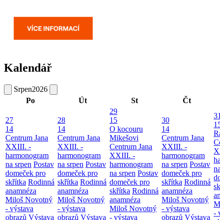
Kalendář
Srpen
2026
Po
Út
St
Čt
29
3
27
28
15
30
1
14
14
O kocouru
14
R
Centrum Jana
Centrum Jana
Mikešovi
Centrum Jana
C
XXIII. -
XXIII. -
Centrum Jana
XXIII. -
XX
harmonogram
harmonogram
XXIII. -
harmonogram
h
na srpen
Postav
na srpen
Postav
harmonogram
na srpen
Postav
n
domeček pro
domeček pro
na srpen
Postav
domeček pro
d
skřítka
Rodinná
skřítka
Rodinná
domeček pro
skřítka
Rodinná
sk
anamnéza
anamnéza
skřítka
Rodinná
anamnéza
a
Miloš Novotný
Miloš Novotný
anamnéza
Miloš Novotný
M
- výstava
- výstava
Miloš Novotný
- výstava
- 
obrazů
Výstava
obrazů
Výstava
- výstava
obrazů
Výstava