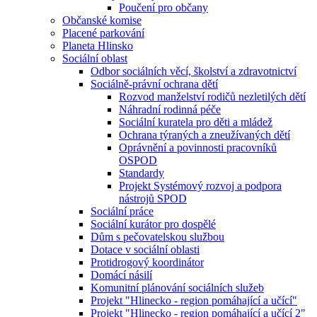
Poučení pro občany
Občanské komise
Placené parkování
Planeta Hlinsko
Sociální oblast
Odbor sociálních věcí, školství a zdravotnictví
Sociálně-právní ochrana dětí
Rozvod manželství rodičů nezletilých dětí
Náhradní rodinná péče
Sociální kuratela pro děti a mládež
Ochrana týraných a zneužívaných dětí
Oprávnění a povinnosti pracovníků
OSPOD
Standardy
Projekt Systémový rozvoj a podpora
nástrojů SPOD
Sociální práce
Sociální kurátor pro dospělé
Dům s pečovatelskou službou
Dotace v sociální oblasti
Protidrogový koordinátor
Domácí násilí
Komunitní plánování sociálních služeb
Projekt "Hlinecko - region pomáhající a učící"
Projekt "Hlinecko - region pomáhající a učící 2"