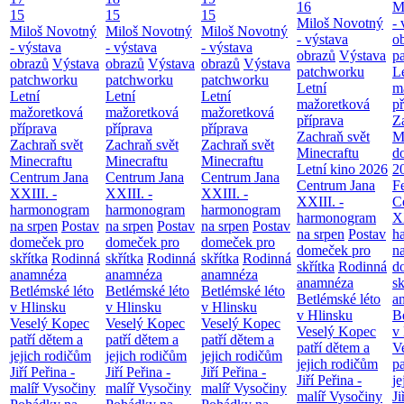
16
M
15
15
15
Miloš Novotný
- 
Miloš Novotný
Miloš Novotný
Miloš Novotný
- výstava
o
- výstava
- výstava
- výstava
obrazů
Výstava
p
obrazů
Výstava
obrazů
Výstava
obrazů
Výstava
patchworku
L
patchworku
patchworku
patchworku
Letní
m
Letní
Letní
Letní
mažoretková
př
mažoretková
mažoretková
mažoretková
příprava
Z
příprava
příprava
příprava
Zachraň svět
M
Zachraň svět
Zachraň svět
Zachraň svět
Minecraftu
d
Minecraftu
Minecraftu
Minecraftu
Letní kino 2026
2
Centrum Jana
Centrum Jana
Centrum Jana
Centrum Jana
F
XXIII. -
XXIII. -
XXIII. -
XXIII. -
C
harmonogram
harmonogram
harmonogram
harmonogram
XX
na srpen
Postav
na srpen
Postav
na srpen
Postav
na srpen
Postav
h
domeček pro
domeček pro
domeček pro
domeček pro
n
skřítka
Rodinná
skřítka
Rodinná
skřítka
Rodinná
skřítka
Rodinná
d
anamnéza
anamnéza
anamnéza
anamnéza
sk
Betlémské léto
Betlémské léto
Betlémské léto
Betlémské léto
a
v Hlinsku
v Hlinsku
v Hlinsku
v Hlinsku
B
Veselý Kopec
Veselý Kopec
Veselý Kopec
Veselý Kopec
v
patří dětem a
patří dětem a
patří dětem a
patří dětem a
V
jejich rodičům
jejich rodičům
jejich rodičům
jejich rodičům
pa
Jiří Peřina -
Jiří Peřina -
Jiří Peřina -
Jiří Peřina -
je
malíř Vysočiny
malíř Vysočiny
malíř Vysočiny
malíř Vysočiny
Ji