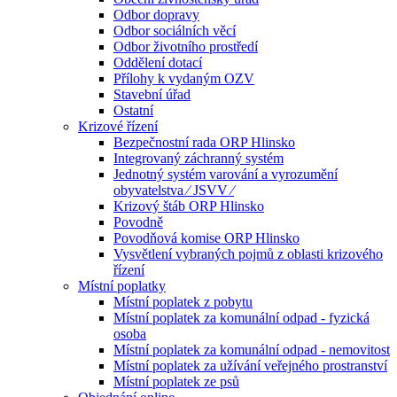
Odbor dopravy
Odbor sociálních věcí
Odbor životního prostředí
Oddělení dotací
Přílohy k vydaným OZV
Stavební úřad
Ostatní
Krizové řízení
Bezpečnostní rada ORP Hlinsko
Integrovaný záchranný systém
Jednotný systém varování a vyrozumění
obyvatelstva ⁄ JSVV ⁄
Krizový štáb ORP Hlinsko
Povodně
Povodňová komise ORP Hlinsko
Vysvětlení vybraných pojmů z oblasti krizového
řízení
Místní poplatky
Místní poplatek z pobytu
Místní poplatek za komunální odpad - fyzická
osoba
Místní poplatek za komunální odpad - nemovitost
Místní poplatek za užívání veřejného prostranství
Místní poplatek ze psů