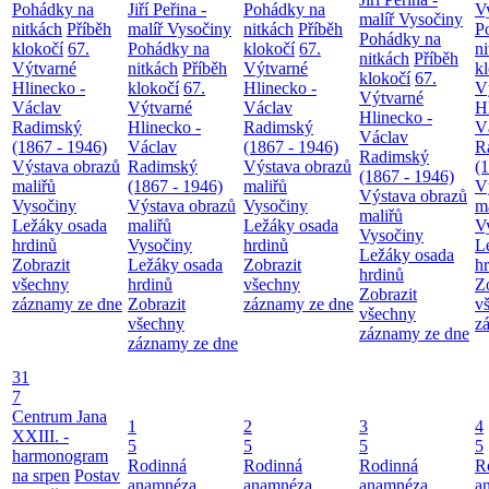
Pohádky na
Jiří Peřina -
Pohádky na
V
malíř Vysočiny
nitkách
Příběh
malíř Vysočiny
nitkách
Příběh
P
Pohádky na
klokočí
67.
Pohádky na
klokočí
67.
n
nitkách
Příběh
Výtvarné
nitkách
Příběh
Výtvarné
k
klokočí
67.
Hlinecko -
klokočí
67.
Hlinecko -
V
Výtvarné
Václav
Výtvarné
Václav
H
Hlinecko -
Radimský
Hlinecko -
Radimský
V
Václav
(1867 - 1946)
Václav
(1867 - 1946)
R
Radimský
Výstava obrazů
Radimský
Výstava obrazů
(
(1867 - 1946)
maliřů
(1867 - 1946)
maliřů
V
Výstava obrazů
Vysočiny
Výstava obrazů
Vysočiny
m
maliřů
Ležáky osada
maliřů
Ležáky osada
V
Vysočiny
hrdinů
Vysočiny
hrdinů
L
Ležáky osada
Zobrazit
Ležáky osada
Zobrazit
h
hrdinů
všechny
hrdinů
všechny
Z
Zobrazit
záznamy ze dne
Zobrazit
záznamy ze dne
v
všechny
všechny
z
záznamy ze dne
záznamy ze dne
31
7
Centrum Jana
1
2
3
4
XXIII. -
5
5
5
5
harmonogram
Rodinná
Rodinná
Rodinná
R
na srpen
Postav
anamnéza
anamnéza
anamnéza
a