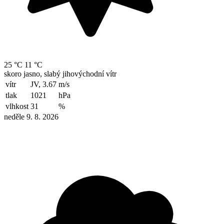
25 °C
11 °C
skoro jasno, slabý jihovýchodní vítr
vítr
JV, 3.67
m/s
tlak
1021
hPa
vlhkost
31
%
neděle 9. 8. 2026