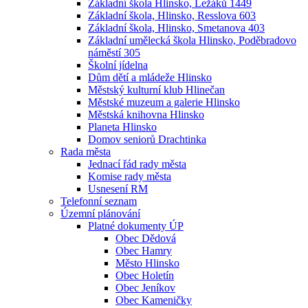
Základní škola Hlinsko, Ležáků 1449
Základní škola, Hlinsko, Resslova 603
Základní škola, Hlinsko, Smetanova 403
Základní umělecká škola Hlinsko, Poděbradovo
náměstí 305
Školní jídelna
Dům dětí a mládeže Hlinsko
Městský kulturní klub Hlinečan
Městské muzeum a galerie Hlinsko
Městská knihovna Hlinsko
Planeta Hlinsko
Domov seniorů Drachtinka
Rada města
Jednací řád rady města
Komise rady města
Usnesení RM
Telefonní seznam
Územní plánování
Platné dokumenty ÚP
Obec Dědová
Obec Hamry
Město Hlinsko
Obec Holetín
Obec Jeníkov
Obec Kameničky