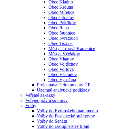
Obec Kladno
Obec Krouna
Obec Miřetice
Obec Otradov
Obec Pokřikov
Obec Raná
Obec Studnice
Obec Svratouch
Obec Tisovec
Městys Trhová Kamenice
Městys Včelákov
Obec Vítanov
Obec Vojtěchov
Obec Vortová
Obec Všeradov
Obec Vysočina
Projednávané dokumenty ÚP
Územně analytické podklady
Veřejné zakázky
Veřejnoprávní smlouvy
Volby
Volby do Evropského parlamentu
Volby do Poslanecké sněmovny
Volby do Senátu
Volby do zastupitelstev krajů