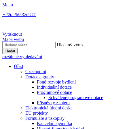
Menu
+420 469 326 111
Vytisknout
Mapa webu
Hledaný výraz
Hledat
rozšířené vyhledávání
Úřad
Czechpoint
Dotace a granty
Fond rozvoje bydlení
Individuální dotace
Programové dotace
Schválené programové dotace
Příspěvky z loterií
Elektronická úřední deska
EU projekty
Formuláře a tiskopisy
Kancelář tajemníka
Obecní živnostenský úřad