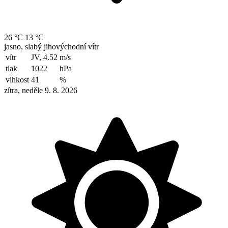
26 °C
13 °C
jasno, slabý jihovýchodní vítr
vítr
JV, 4.52
m/s
tlak
1022
hPa
vlhkost
41
%
zítra, neděle 9. 8. 2026