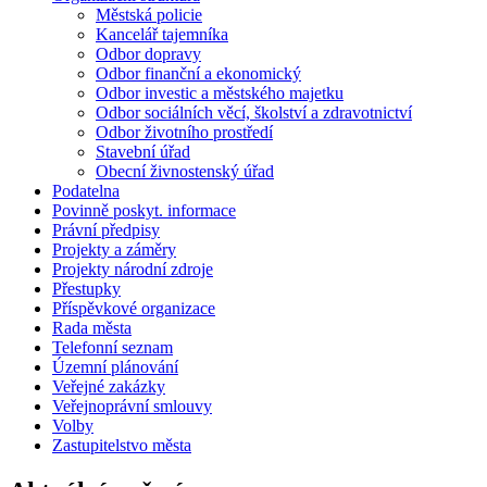
Městská policie
Kancelář tajemníka
Odbor dopravy
Odbor finanční a ekonomický
Odbor investic a městského majetku
Odbor sociálních věcí, školství a zdravotnictví
Odbor životního prostředí
Stavební úřad
Obecní živnostenský úřad
Podatelna
Povinně poskyt. informace
Právní předpisy
Projekty a záměry
Projekty národní zdroje
Přestupky
Příspěvkové organizace
Rada města
Telefonní seznam
Územní plánování
Veřejné zakázky
Veřejnoprávní smlouvy
Volby
Zastupitelstvo města