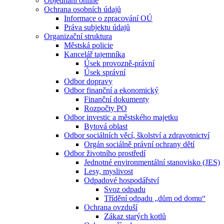
Objednání online
Ochrana osobních údajů
Informace o zpracování OÚ
Práva subjektu údajů
Organizační struktura
Městská policie
Kancelář tajemníka
Úsek provozně-právní
Úsek správní
Odbor dopravy
Odbor finanční a ekonomický
Finanční dokumenty
Rozpočty PO
Odbor investic a městského majetku
Bytová oblast
Odbor sociálních věcí, školství a zdravotnictví
Orgán sociálně právní ochrany dětí
Odbor životního prostředí
Jednotné environmentální stanovisko (JES)
Lesy, myslivost
Odpadové hospodářství
Svoz odpadu
Třídění odpadu „dům od domu“
Ochrana ovzduší
Zákaz starých kotlů