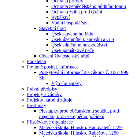
Ochrana přírody
Ochrana zemědělského půdního fondu
Ochrana zvířat proti týrání
Rybářství
Vodní hospodářství
Stavební úřad
Úsek stavebního řádu
Úsek územního plánováni a GIS
Úsek silničního hospodářství
Úsek památkové péče
Obecní živnostenský úřad
Podatelna
Povinně poskyt. informace
Poskytování informací dle zákona č. 106⁄1999
Sb.
Výroční zprávy
Právní předpisy
Projekty a záměry
Projekty národní zdroje
Přestupky
Přestupky proti občanskému soužití, proti
majetku, proti veřejnému pořádku
Příspěvkové organizace
Mateřská škola, Hlinsko, Budovatelů 1229
Mateřská škola, Hlinsko, Rubešova 1250