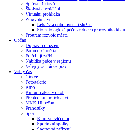
Správa hřbitovů
Školství a vzdělání
Virtuální prohlídka
Zdravotnictví
Lékařská pohotovostní služba
Stomatologická péče ve dnech pracovního klidu
Program rozvoje města
Občan
Dopravní omezení
Partnerská města
Potřebuji zařídit
Nabídka práce v regionu
Veřejný ochránce práv
Volný čas
Církve
Fotogalerie
Kino
Kulturní akce v okolí
Přehled kulturních akcí
MKK Hlinečan
Pranostiky
Sport
Kam za cvičením
Sportovní spolky
Sportovní zařízení