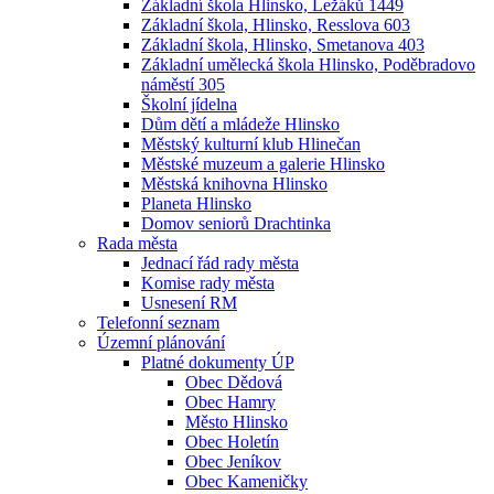
Základní škola Hlinsko, Ležáků 1449
Základní škola, Hlinsko, Resslova 603
Základní škola, Hlinsko, Smetanova 403
Základní umělecká škola Hlinsko, Poděbradovo
náměstí 305
Školní jídelna
Dům dětí a mládeže Hlinsko
Městský kulturní klub Hlinečan
Městské muzeum a galerie Hlinsko
Městská knihovna Hlinsko
Planeta Hlinsko
Domov seniorů Drachtinka
Rada města
Jednací řád rady města
Komise rady města
Usnesení RM
Telefonní seznam
Územní plánování
Platné dokumenty ÚP
Obec Dědová
Obec Hamry
Město Hlinsko
Obec Holetín
Obec Jeníkov
Obec Kameničky