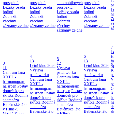
a
prospektů
prospektů
automobilových
prospektů
p
Ležáky osada
Ležáky osada
prospektů
Ležáky osada
L
hrdinů
hrdinů
Ležáky osada
hrdinů
h
Zobrazit
Zobrazit
hrdinů
Zobrazit
Z
všechny
všechny
Zobrazit
všechny
v
záznamy ze dne
záznamy ze dne
všechny
záznamy ze dne
z
záznamy ze dne
7
1
4
6
H
5
13
13
f
3
12
Letní kino 2026
Letní kino 2026
Š
11
Výstava
Výstava
Výstava
K
Centrum Jana
patchworku
patchworku
patchworku
p
XXIII. -
Centrum Jana
Centrum Jana
Centrum Jana
V
harmonogram
XXIII. -
XXIII. -
XXIII. -
p
na srpen
Postav
harmonogram
harmonogram
harmonogram
C
domeček pro
na srpen
Postav
na srpen
Postav
na srpen
Postav
XX
skřítka
Rodinná
domeček pro
domeček pro
domeček pro
h
anamnéza
skřítka
Rodinná
skřítka
Rodinná
skřítka
Rodinná
n
Betlémské léto
anamnéza
anamnéza
anamnéza
d
v Hlinsku
Betlémské léto
Betlémské léto
Betlémské léto
sk
Veselý Kopec
v Hlinsku