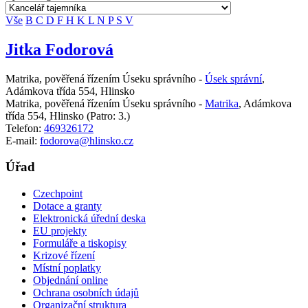
Vše
B
C
D
F
H
K
L
N
P
S
V
Jitka Fodorová
Matrika, pověřená řízením Úseku správního -
Úsek správní
,
Adámkova třída 554, Hlinsko
Matrika, pověřená řízením Úseku správního -
Matrika
,
Adámkova
třída 554, Hlinsko
(Patro: 3.)
Telefon:
469326172
E-mail:
fodorova@hlinsko.cz
Úřad
Czechpoint
Dotace a granty
Elektronická úřední deska
EU projekty
Formuláře a tiskopisy
Krizové řízení
Místní poplatky
Objednání online
Ochrana osobních údajů
Organizační struktura