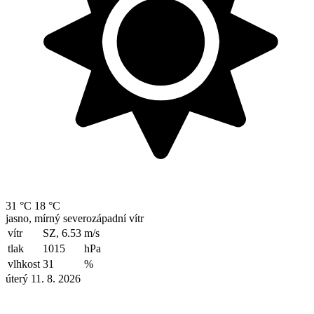
31 °C
18 °C
jasno, mírný severozápadní vítr
vítr
SZ, 6.53
m/s
tlak
1015
hPa
vlhkost
31
%
úterý 11. 8. 2026