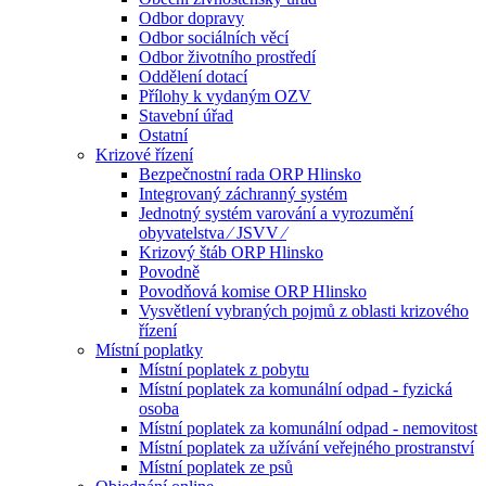
Odbor dopravy
Odbor sociálních věcí
Odbor životního prostředí
Oddělení dotací
Přílohy k vydaným OZV
Stavební úřad
Ostatní
Krizové řízení
Bezpečnostní rada ORP Hlinsko
Integrovaný záchranný systém
Jednotný systém varování a vyrozumění
obyvatelstva ⁄ JSVV ⁄
Krizový štáb ORP Hlinsko
Povodně
Povodňová komise ORP Hlinsko
Vysvětlení vybraných pojmů z oblasti krizového
řízení
Místní poplatky
Místní poplatek z pobytu
Místní poplatek za komunální odpad - fyzická
osoba
Místní poplatek za komunální odpad - nemovitost
Místní poplatek za užívání veřejného prostranství
Místní poplatek ze psů