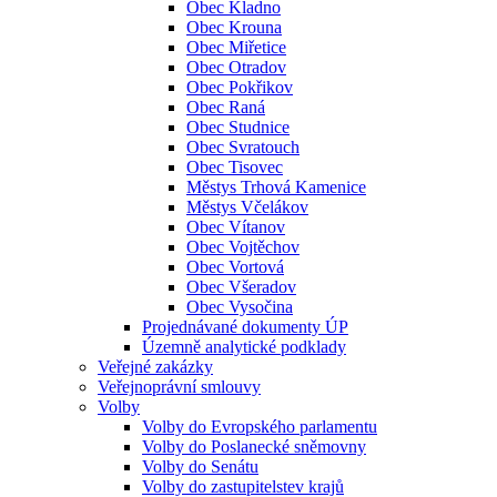
Obec Kladno
Obec Krouna
Obec Miřetice
Obec Otradov
Obec Pokřikov
Obec Raná
Obec Studnice
Obec Svratouch
Obec Tisovec
Městys Trhová Kamenice
Městys Včelákov
Obec Vítanov
Obec Vojtěchov
Obec Vortová
Obec Všeradov
Obec Vysočina
Projednávané dokumenty ÚP
Územně analytické podklady
Veřejné zakázky
Veřejnoprávní smlouvy
Volby
Volby do Evropského parlamentu
Volby do Poslanecké sněmovny
Volby do Senátu
Volby do zastupitelstev krajů