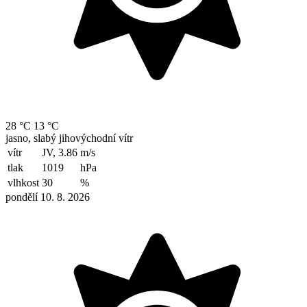
28 °C
13 °C
jasno, slabý jihovýchodní vítr
vítr
JV, 3.86
m/s
tlak
1019
hPa
vlhkost
30
%
pondělí 10. 8. 2026