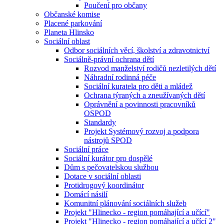
Poučení pro občany
Občanské komise
Placené parkování
Planeta Hlinsko
Sociální oblast
Odbor sociálních věcí, školství a zdravotnictví
Sociálně-právní ochrana dětí
Rozvod manželství rodičů nezletilých dětí
Náhradní rodinná péče
Sociální kuratela pro děti a mládež
Ochrana týraných a zneužívaných dětí
Oprávnění a povinnosti pracovníků
OSPOD
Standardy
Projekt Systémový rozvoj a podpora
nástrojů SPOD
Sociální práce
Sociální kurátor pro dospělé
Dům s pečovatelskou službou
Dotace v sociální oblasti
Protidrogový koordinátor
Domácí násilí
Komunitní plánování sociálních služeb
Projekt "Hlinecko - region pomáhající a učící"
Projekt "Hlinecko - region pomáhající a učící 2"