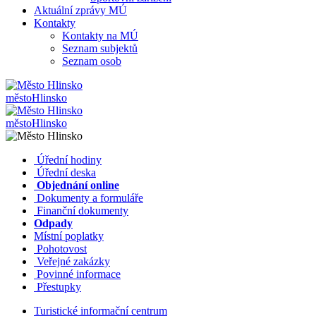
Aktuální zprávy MÚ
Kontakty
Kontakty na MÚ
Seznam subjektů
Seznam osob
město
Hlinsko
město
Hlinsko
​​
Úřední hodiny
​​
Úřední deska
​​
Objednání online
​​
Dokumenty a formuláře
Finanční dokumenty
Odpady
Místní poplatky
​​
Pohotovost
​​
Veřejné zakázky
​​
Povinné informace
​​
Přestupky
Turistické informační centrum