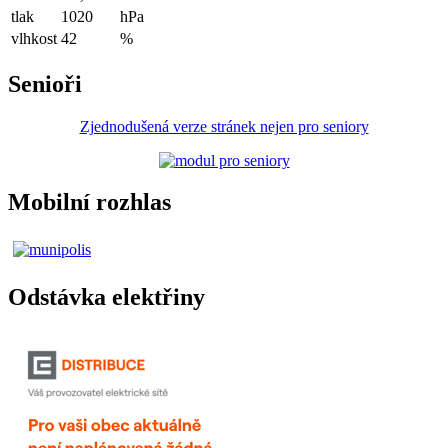
tlak
1020
hPa
vlhkost
42
%
Senioři
Zjednodušená verze stránek nejen pro seniory
Mobilní rozhlas
Odstávka elektřiny