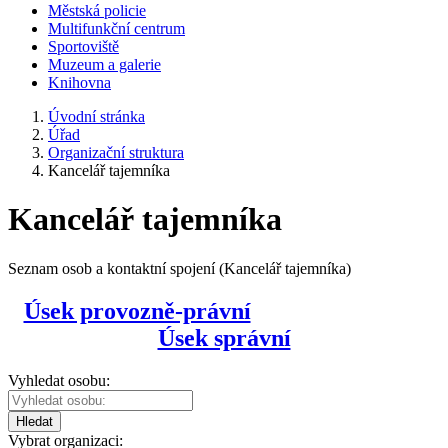
Městská policie
Multifunkční centrum
Sportoviště
Muzeum a galerie
Knihovna
Úvodní stránka
Úřad
Organizační struktura
Kancelář tajemníka
Kancelář tajemníka
Seznam osob a kontaktní spojení (Kancelář tajemníka)
Úsek provozně-právní
Úsek správní
Vyhledat osobu:
Hledat
Vybrat organizaci: