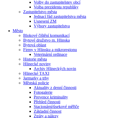
Volby do zastupitelstev obcí
Volba prezidenta republiky
Zastupitelstvo města
Jednací řád zastupitelstva města
Usnesení ZM
Výbory zastupitelstva
Město
Blokové čištění komunikací
Bytové družstvo m. Hlinska
Bytová oblast
Firmy v Hlinsku a mikroregionu
Veterinární ordinace
Historie města
Hlinecké noviny
Archiv Hlineckých novin
Hlinecké TAXI
Jarmarky a trhy
Městská policie
Aktuality z denní činnosti
Fotogalerie
Prevence kriminality
Přehled činnosti
Stacionární⁄úsekové měřiče
Základní činnost
Ztráty a nálezy