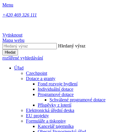
Menu
+420 469 326 111
Vytisknout
Mapa webu
Hledaný výraz
Hledat
rozšířené vyhledávání
Úřad
Czechpoint
Dotace a granty
Fond rozvoje bydlení
Individuální dotace
Programové dotace
Schválené programové dotace
Příspěvky z loterií
Elektronická úřední deska
EU projekty
Formuláře a tiskopisy
Kancelář tajemníka
Obecní živnostenský úřad