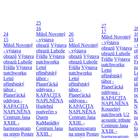
25
27
16
2
17
24
Miloš Novotný
26
1
Miloš Novotný
15
- výstava
15
M
- výstava
Miloš Novotný
obrazů
Výstava
Miloš Novotný
- 
obrazů
Výstava
- výstava
obrazů Luboše
- výstava
o
obrazů Luboše
obrazů
Výstava
Frídla
Výstava
obrazů
Výstava
o
Frídla
Výstava
obrazů Luboše
patchworku
obrazů Luboše
Fr
patchworku
Frídla
Výstava
Letní
Frídla
Výstava
p
Letní
patchworku
příměstský
patchworku
L
příměstský
Letní
tábor -
Letní
p
tábor -
příměstský
Planeťácká
příměstský
tá
Planeťácká
tábor -
oddysea -
tábor -
P
oddysea -
Planeťácká
KAPACITA
Planeťácká
o
KAPACITA
oddysea -
NAPLNĚNA
oddysea -
K
NAPLNĚNA
KAPACITA
Hudební
KAPACITA
N
Kouzelný
NAPLNĚNA
podvečer s
NAPLNĚNA
K
patchwork
U2
Centrum Jana
Duem
Centrum Jana
p
acoustic tribute
XXIII. -
KaMarádky
XXIII. -
A
Centrum Jana
harmonogram
Centrum Jana
harmonogram
fo
XXIII. -
na srpen
Postav
XXIII. -
na srpen
Postav
sl
harmonogram