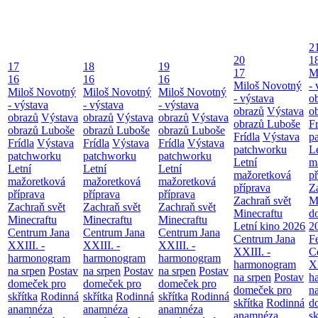
2
20
1
17
18
19
17
M
16
16
16
Miloš Novotný
- 
Miloš Novotný
Miloš Novotný
Miloš Novotný
- výstava
o
- výstava
- výstava
- výstava
obrazů
Výstava
o
obrazů
Výstava
obrazů
Výstava
obrazů
Výstava
obrazů Luboše
Fr
obrazů Luboše
obrazů Luboše
obrazů Luboše
Frídla
Výstava
p
Frídla
Výstava
Frídla
Výstava
Frídla
Výstava
patchworku
L
patchworku
patchworku
patchworku
Letní
m
Letní
Letní
Letní
mažoretková
př
mažoretková
mažoretková
mažoretková
příprava
Z
příprava
příprava
příprava
Zachraň svět
M
Zachraň svět
Zachraň svět
Zachraň svět
Minecraftu
d
Minecraftu
Minecraftu
Minecraftu
Letní kino 2026
2
Centrum Jana
Centrum Jana
Centrum Jana
Centrum Jana
F
XXIII. -
XXIII. -
XXIII. -
XXIII. -
C
harmonogram
harmonogram
harmonogram
harmonogram
XX
na srpen
Postav
na srpen
Postav
na srpen
Postav
na srpen
Postav
h
domeček pro
domeček pro
domeček pro
domeček pro
n
skřítka
Rodinná
skřítka
Rodinná
skřítka
Rodinná
skřítka
Rodinná
d
anamnéza
anamnéza
anamnéza
anamnéza
sk