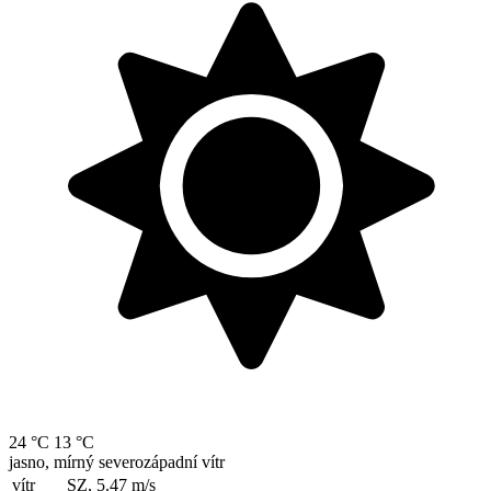
24 °C
13 °C
jasno, mírný severozápadní vítr
vítr
SZ, 5.47
m/s