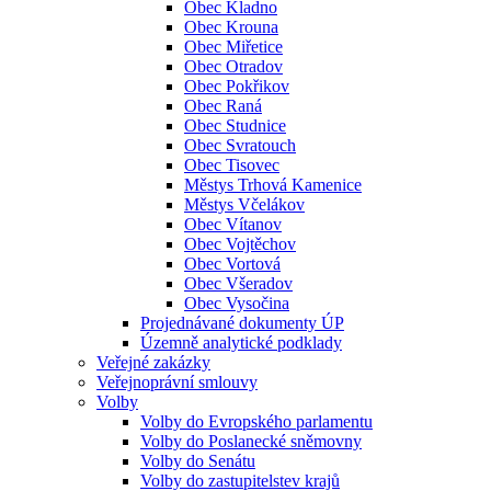
Obec Kladno
Obec Krouna
Obec Miřetice
Obec Otradov
Obec Pokřikov
Obec Raná
Obec Studnice
Obec Svratouch
Obec Tisovec
Městys Trhová Kamenice
Městys Včelákov
Obec Vítanov
Obec Vojtěchov
Obec Vortová
Obec Všeradov
Obec Vysočina
Projednávané dokumenty ÚP
Územně analytické podklady
Veřejné zakázky
Veřejnoprávní smlouvy
Volby
Volby do Evropského parlamentu
Volby do Poslanecké sněmovny
Volby do Senátu
Volby do zastupitelstev krajů