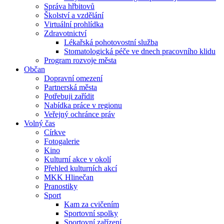
Správa hřbitovů
Školství a vzdělání
Virtuální prohlídka
Zdravotnictví
Lékařská pohotovostní služba
Stomatologická péče ve dnech pracovního klidu
Program rozvoje města
Občan
Dopravní omezení
Partnerská města
Potřebuji zařídit
Nabídka práce v regionu
Veřejný ochránce práv
Volný čas
Církve
Fotogalerie
Kino
Kulturní akce v okolí
Přehled kulturních akcí
MKK Hlinečan
Pranostiky
Sport
Kam za cvičením
Sportovní spolky
Sportovní zařízení