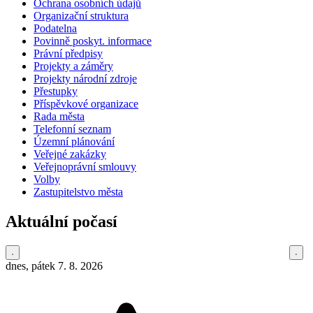
Ochrana osobních údajů
Organizační struktura
Podatelna
Povinně poskyt. informace
Právní předpisy
Projekty a záměry
Projekty národní zdroje
Přestupky
Příspěvkové organizace
Rada města
Telefonní seznam
Územní plánování
Veřejné zakázky
Veřejnoprávní smlouvy
Volby
Zastupitelstvo města
Aktuální počasí
dnes, pátek 7. 8. 2026