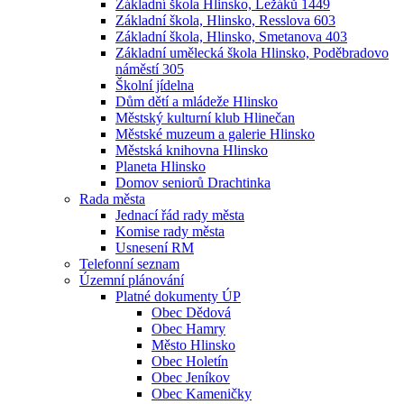
Základní škola Hlinsko, Ležáků 1449
Základní škola, Hlinsko, Resslova 603
Základní škola, Hlinsko, Smetanova 403
Základní umělecká škola Hlinsko, Poděbradovo
náměstí 305
Školní jídelna
Dům dětí a mládeže Hlinsko
Městský kulturní klub Hlinečan
Městské muzeum a galerie Hlinsko
Městská knihovna Hlinsko
Planeta Hlinsko
Domov seniorů Drachtinka
Rada města
Jednací řád rady města
Komise rady města
Usnesení RM
Telefonní seznam
Územní plánování
Platné dokumenty ÚP
Obec Dědová
Obec Hamry
Město Hlinsko
Obec Holetín
Obec Jeníkov
Obec Kameničky