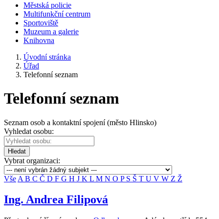
Městská policie
Multifunkční centrum
Sportoviště
Muzeum a galerie
Knihovna
Úvodní stránka
Úřad
Telefonní seznam
Telefonní seznam
Seznam osob a kontaktní spojení (město Hlinsko)
Vyhledat osobu:
Hledat
Vybrat organizaci:
Vše
A
B
C
Č
D
F
G
H
J
K
L
M
N
O
P
S
Š
T
U
V
W
Z
Ž
Ing. Andrea Filipová