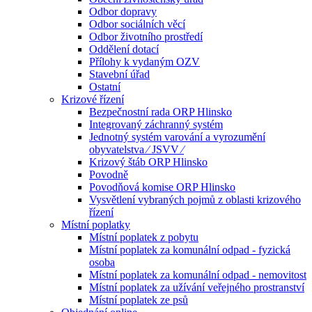
Odbor dopravy
Odbor sociálních věcí
Odbor životního prostředí
Oddělení dotací
Přílohy k vydaným OZV
Stavební úřad
Ostatní
Krizové řízení
Bezpečnostní rada ORP Hlinsko
Integrovaný záchranný systém
Jednotný systém varování a vyrozumění
obyvatelstva ⁄ JSVV ⁄
Krizový štáb ORP Hlinsko
Povodně
Povodňová komise ORP Hlinsko
Vysvětlení vybraných pojmů z oblasti krizového
řízení
Místní poplatky
Místní poplatek z pobytu
Místní poplatek za komunální odpad - fyzická
osoba
Místní poplatek za komunální odpad - nemovitost
Místní poplatek za užívání veřejného prostranství
Místní poplatek ze psů