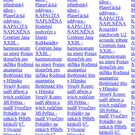
tábor -
příměstský
Planeťácká
příměstský
tá
Planeťácká
tábor -
oddysea -
tábor -
P
oddysea -
Planeťácká
KAPACITA
Planeťácká
o
KAPACITA
oddysea -
NAPLNĚNA
oddysea -
K
NAPLNĚNA
KAPACITA
Hudební
KAPACITA
N
Kouzelný
NAPLNĚNA
podvečer s
NAPLNĚNA
K
patchwork
U2
Centrum Jana
Duem
Centrum Jana
p
acoustic tribute
XXIII. -
KaMarádky
XXIII. -
A
Centrum Jana
harmonogram
Centrum Jana
harmonogram
fo
XXIII. -
na srpen
Postav
XXIII. -
na srpen
Postav
sl
harmonogram
domeček pro
harmonogram
domeček pro
C
na srpen
Postav
skřítka
Rodinná
na srpen
Postav
skřítka
Rodinná
XX
domeček pro
anamnéza
domeček pro
anamnéza
h
skřítka
Rodinná
Betlémské léto
skřítka
Rodinná
Betlémské léto
n
anamnéza
v Hlinsku
anamnéza
v Hlinsku
d
Betlémské léto
Veselý Kopec
Betlémské léto
Veselý Kopec
sk
v Hlinsku
patří dětem a
v Hlinsku
patří dětem a
a
Veselý Kopec
jejich rodičům
Veselý Kopec
jejich rodičům
B
patří dětem a
Jiří Peřina -
patří dětem a
Jiří Peřina -
v
jejich rodičům
malíř Vysočiny
jejich rodičům
malíř Vysočiny
Pe
Jiří Peřina -
Pohádky na
Jiří Peřina -
Pohádky na
V
malíř Vysočiny
nitkách
Příběh
malíř Vysočiny
nitkách
Příběh
P
Pohádky na
klokočí
67.
Pohádky na
klokočí
67.
n
nitkách
Příběh
Výtvarné
nitkách
Příběh
Výtvarné
k
klokočí
67.
Hlinecko -
klokočí
67.
Hlinecko -
V