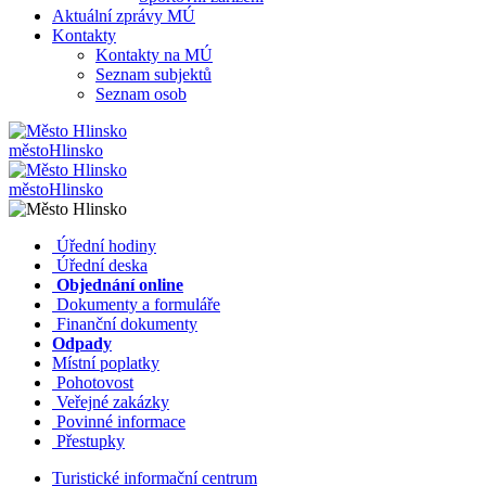
Aktuální zprávy MÚ
Kontakty
Kontakty na MÚ
Seznam subjektů
Seznam osob
město
Hlinsko
město
Hlinsko
​​
Úřední hodiny
​​
Úřední deska
​​
Objednání online
​​
Dokumenty a formuláře
Finanční dokumenty
Odpady
Místní poplatky
​​
Pohotovost
​​
Veřejné zakázky
​​
Povinné informace
​​
Přestupky
Turistické informační centrum