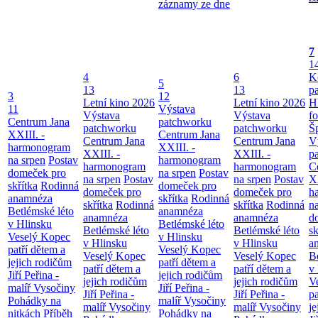
záznamy ze dne
7
1
4
6
K
5
13
13
p
3
12
Letní kino 2026
Letní kino 2026
H
11
Výstava
Výstava
Výstava
f
Centrum Jana
patchworku
patchworku
patchworku
Š
XXIII. -
Centrum Jana
Centrum Jana
Centrum Jana
V
harmonogram
XXIII. -
XXIII. -
XXIII. -
p
na srpen
Postav
harmonogram
harmonogram
harmonogram
C
domeček pro
na srpen
Postav
na srpen
Postav
na srpen
Postav
XX
skřítka
Rodinná
domeček pro
domeček pro
domeček pro
h
anamnéza
skřítka
Rodinná
skřítka
Rodinná
skřítka
Rodinná
n
Betlémské léto
anamnéza
anamnéza
anamnéza
d
v Hlinsku
Betlémské léto
Betlémské léto
Betlémské léto
sk
Veselý Kopec
v Hlinsku
v Hlinsku
v Hlinsku
a
patří dětem a
Veselý Kopec
Veselý Kopec
Veselý Kopec
B
jejich rodičům
patří dětem a
patří dětem a
patří dětem a
v
Jiří Peřina -
jejich rodičům
jejich rodičům
jejich rodičům
V
malíř Vysočiny
Jiří Peřina -
Jiří Peřina -
Jiří Peřina -
pa
Pohádky na
malíř Vysočiny
malíř Vysočiny
malíř Vysočiny
je
nitkách
Příběh
Pohádky na