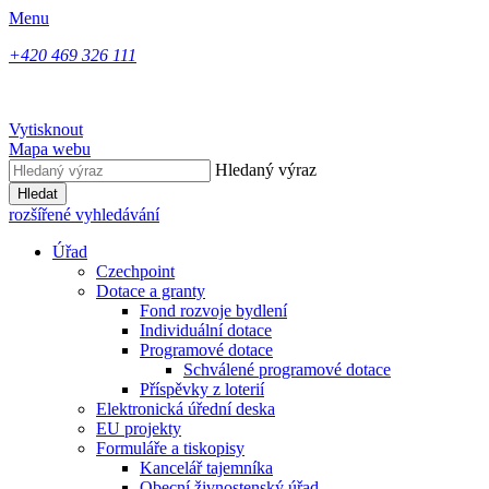
Menu
+420 469 326 111
Vytisknout
Mapa webu
Hledaný výraz
Hledat
rozšířené vyhledávání
Úřad
Czechpoint
Dotace a granty
Fond rozvoje bydlení
Individuální dotace
Programové dotace
Schválené programové dotace
Příspěvky z loterií
Elektronická úřední deska
EU projekty
Formuláře a tiskopisy
Kancelář tajemníka
Obecní živnostenský úřad