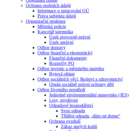
Objednání online
Ochrana osobních údajů
Informace o zpracování OÚ
Práva subjektu údajů
Organizační struktura
Městská policie
Kancelář tajemníka
Úsek provozně-právní
Úsek správní
Odbor dopravy
Odbor finanční a ekonomický
Finanční dokumenty
Rozpočty PO
Odbor investic a městského majetku
Bytová oblast
Odbor sociálních věcí, školství a zdravotnictví
Orgán sociálně právní ochrany dětí
Odbor životního prostředí
Jednotné environmentální stanovisko (JES)
Lesy, myslivost
Odpadové hospodářství
Svoz odpadu
Třídění odpadu „dům od domu“
Ochrana ovzduší
Zákaz starých kotlů