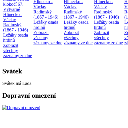
Hlinecko -
Hlinecko -
Hlinecko -
H
klokočí
67.
Václav
Václav
Václav
V
Výtvarné
Radimský
Radimský
Radimský
R
Hlinecko -
(1867 - 1946)
(1867 - 1946)
(1867 - 1946)
(
Václav
Ležáky osada
Ležáky osada
Ležáky osada
L
Radimský
hrdinů
hrdinů
hrdinů
h
(1867 - 1946)
Zobrazit
Zobrazit
Zobrazit
Z
Ležáky osada
všechny
všechny
všechny
v
hrdinů
záznamy ze dne
záznamy ze dne
záznamy ze dne
z
Zobrazit
všechny
záznamy ze dne
Svátek
Svátek má
Lada
Dopravní omezení