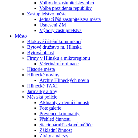
Volby do zastupitelstev obcí
Volba prezidenta republiky
Zastupitelstvo města
Jednací řád zastupitelstva města
Usnesení ZM
Výbory zastupitelstva
Město
Blokové čištění komunikací
Bytové družstvo m. Hlinska
Bytová oblast
Firmy v Hlinsku a mikroregionu
Veterinární ordinace
Historie města
Hlinecké noviny
Archiv Hlineckých novin
Hlinecké TAXI
Jarmarky a trhy
Městská policie
Aktuality z denní činnosti
Fotogalerie
Prevence kriminality
Přehled činnosti
Stacionární⁄úsekové měřiče
Základní činnost
Ztráty a nálezy