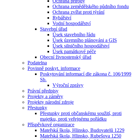
Ochrana přírody
Ochrana zemědělského půdního fondu
Ochrana zvířat proti týrání
Rybářství
Vodní hospodářství
Stavební úřad
Úsek stavebního řádu
Úsek územního plánováni a GIS
Úsek silničního hospodářství
Úsek památkové péče
Obecní živnostenský úřad
Podatelna
Povinně poskyt. informace
Poskytování informací dle zákona č. 106⁄1999
Sb.
Výroční zprávy
Právní předpisy
Projekty a záměry
Projekty národní zdroje
Přestupky
Přestupky proti občanskému soužití, proti
majetku, proti veřejnému pořádku
Příspěvkové organizace
Mateřská škola, Hlinsko, Budovatelů 1229
Mateřská škola, Hlinsko, Rubešova 1250