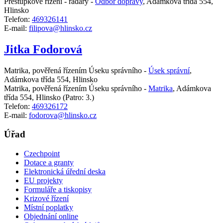
Přestupkové řízení - radary -
Odbor dopravy
,
Adámkova třída 554,
Hlinsko
Telefon:
469326141
E-mail:
filipova@hlinsko.cz
Jitka Fodorová
Matrika, pověřená řízením Úseku správního -
Úsek správní
,
Adámkova třída 554, Hlinsko
Matrika, pověřená řízením Úseku správního -
Matrika
,
Adámkova
třída 554, Hlinsko
(Patro: 3.)
Telefon:
469326172
E-mail:
fodorova@hlinsko.cz
Úřad
Czechpoint
Dotace a granty
Elektronická úřední deska
EU projekty
Formuláře a tiskopisy
Krizové řízení
Místní poplatky
Objednání online