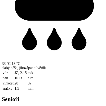
33 °C
18 °C
slabý déšť, jihozápadní větřík
vítr
JZ, 2.15
m/s
tlak
1013
hPa
vlhkost
20
%
srážky
1.5
mm
Senioři