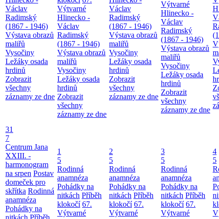
Výtvarné
Václav
Výtvarné
Václav
H
Hlinecko -
Radimský
Hlinecko -
Radimský
V
Václav
(1867 - 1946)
Václav
(1867 - 1946)
R
Radimský
Výstava obrazů
Radimský
Výstava obrazů
(
(1867 - 1946)
maliřů
(1867 - 1946)
maliřů
V
Výstava obrazů
Vysočiny
Výstava obrazů
Vysočiny
m
maliřů
Ležáky osada
maliřů
Ležáky osada
V
Vysočiny
hrdinů
Vysočiny
hrdinů
L
Ležáky osada
Zobrazit
Ležáky osada
Zobrazit
h
hrdinů
všechny
hrdinů
všechny
Z
Zobrazit
záznamy ze dne
Zobrazit
záznamy ze dne
v
všechny
všechny
z
záznamy ze dne
záznamy ze dne
31
7
Centrum Jana
1
2
3
4
XXIII. -
5
5
5
5
harmonogram
Rodinná
Rodinná
Rodinná
R
na srpen
Postav
anamnéza
anamnéza
anamnéza
a
domeček pro
Pohádky na
Pohádky na
Pohádky na
P
skřítka
Rodinná
nitkách
Příběh
nitkách
Příběh
nitkách
Příběh
n
anamnéza
klokočí
67.
klokočí
67.
klokočí
67.
k
Pohádky na
Výtvarné
Výtvarné
Výtvarné
V
nitkách
Příběh