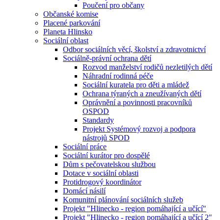
Poučení pro občany
Občanské komise
Placené parkování
Planeta Hlinsko
Sociální oblast
Odbor sociálních věcí, školství a zdravotnictví
Sociálně-právní ochrana dětí
Rozvod manželství rodičů nezletilých dětí
Náhradní rodinná péče
Sociální kuratela pro děti a mládež
Ochrana týraných a zneužívaných dětí
Oprávnění a povinnosti pracovníků
OSPOD
Standardy
Projekt Systémový rozvoj a podpora
nástrojů SPOD
Sociální práce
Sociální kurátor pro dospělé
Dům s pečovatelskou službou
Dotace v sociální oblasti
Protidrogový koordinátor
Domácí násilí
Komunitní plánování sociálních služeb
Projekt "Hlinecko - region pomáhající a učící"
Projekt "Hlinecko - region pomáhající a učící 2"