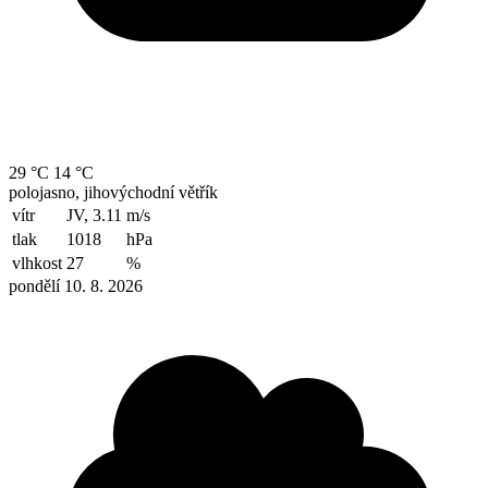
29 °C
14 °C
polojasno, jihovýchodní větřík
vítr
JV, 3.11
m/s
tlak
1018
hPa
vlhkost
27
%
pondělí 10. 8. 2026