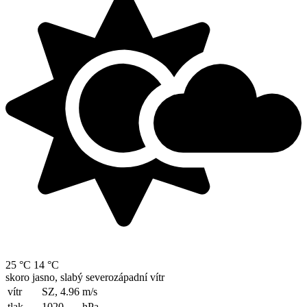
25 °C
14 °C
skoro jasno, slabý severozápadní vítr
vítr
SZ, 4.96
m/s
tlak
1020
hPa