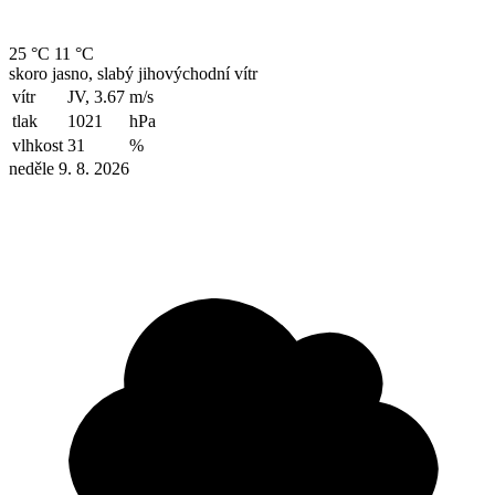
25 °C
11 °C
skoro jasno, slabý jihovýchodní vítr
vítr
JV, 3.67
m/s
tlak
1021
hPa
vlhkost
31
%
neděle 9. 8. 2026