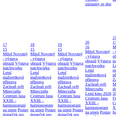
záznamy ze dne
2
20
1
17
18
19
16
M
15
15
15
Miloš Novotný
- 
Miloš Novotný
Miloš Novotný
Miloš Novotný
- výstava
o
- výstava
- výstava
- výstava
obrazů
Výstava
p
obrazů
Výstava
obrazů
Výstava
obrazů
Výstava
patchworku
L
patchworku
patchworku
patchworku
Letní
m
Letní
Letní
Letní
mažoretková
př
mažoretková
mažoretková
mažoretková
příprava
Z
příprava
příprava
příprava
Zachraň svět
M
Zachraň svět
Zachraň svět
Zachraň svět
Minecraftu
d
Minecraftu
Minecraftu
Minecraftu
Letní kino 2026
2
Centrum Jana
Centrum Jana
Centrum Jana
Centrum Jana
F
XXIII. -
XXIII. -
XXIII. -
XXIII. -
C
harmonogram
harmonogram
harmonogram
harmonogram
XX
na srpen
Postav
na srpen
Postav
na srpen
Postav
na srpen
Postav
h
domeček pro
domeček pro
domeček pro