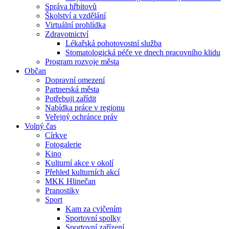
Správa hřbitovů
Školství a vzdělání
Virtuální prohlídka
Zdravotnictví
Lékařská pohotovostní služba
Stomatologická péče ve dnech pracovního klidu
Program rozvoje města
Občan
Dopravní omezení
Partnerská města
Potřebuji zařídit
Nabídka práce v regionu
Veřejný ochránce práv
Volný čas
Církve
Fotogalerie
Kino
Kulturní akce v okolí
Přehled kulturních akcí
MKK Hlinečan
Pranostiky
Sport
Kam za cvičením
Sportovní spolky
Sportovní zařízení