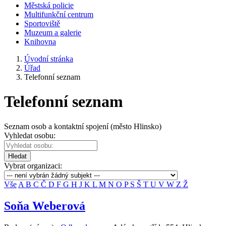
Městská policie
Multifunkční centrum
Sportoviště
Muzeum a galerie
Knihovna
Úvodní stránka
Úřad
Telefonní seznam
Telefonní seznam
Seznam osob a kontaktní spojení (město Hlinsko)
Vyhledat osobu:
Hledat
Vybrat organizaci:
Vše
A
B
C
Č
D
F
G
H
J
K
L
M
N
O
P
S
Š
T
U
V
W
Z
Ž
Soňa Weberová