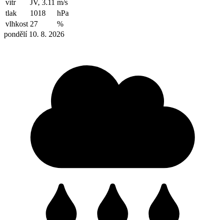
vítr
JV, 3.11
m/s
tlak
1018
hPa
vlhkost
27
%
pondělí 10. 8. 2026