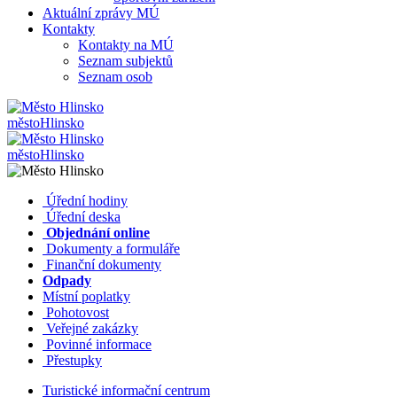
Aktuální zprávy MÚ
Kontakty
Kontakty na MÚ
Seznam subjektů
Seznam osob
město
Hlinsko
město
Hlinsko
​​
Úřední hodiny
​​
Úřední deska
​​
Objednání online
​​
Dokumenty a formuláře
Finanční dokumenty
Odpady
Místní poplatky
​​
Pohotovost
​​
Veřejné zakázky
​​
Povinné informace
​​
Přestupky
Turistické informační centrum