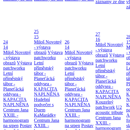
záznamy ze dne
v
z
25
27
15
2
16
24
Miloš Novotný
26
1
Miloš Novotný
14
- výstava
14
M
- výstava
Miloš Novotný
obrazů
Výstava
Miloš Novotný
- 
obrazů
Výstava
- výstava
patchworku
- výstava
o
patchworku
obrazů
Výstava
Letní
obrazů
Výstava
p
Letní
patchworku
příměstský
patchworku
L
příměstský
Letní
tábor -
Letní
p
tábor -
příměstský
Planeťácká
příměstský
tá
Planeťácká
tábor -
oddysea -
tábor -
P
oddysea -
Planeťácká
KAPACITA
Planeťácká
o
KAPACITA
oddysea -
NAPLNĚNA
oddysea -
K
NAPLNĚNA
KAPACITA
Hudební
KAPACITA
N
Kouzelný
NAPLNĚNA
podvečer s
NAPLNĚNA
K
patchwork
U2
Centrum Jana
Duem
Centrum Jana
p
acoustic tribute
XXIII. -
KaMarádky
XXIII. -
A
Centrum Jana
harmonogram
Centrum Jana
harmonogram
fo
XXIII. -
na srpen
Postav
XXIII. -
na srpen
Postav
sl
harmonogram