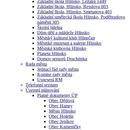
Základní škola Hlinsko, Ležáků 1449
Základní škola, Hlinsko, Resslova 603
Základní škola, Hlinsko, Smetanova 403
Základní umělecká škola Hlinsko, Poděbradovo
náměstí 305
Školní jídelna
Dům dětí a mládeže Hlinsko
Městský kulturní klub Hlinečan
Městské muzeum a galerie Hlinsko
Městská knihovna Hlinsko
Planeta Hlinsko
Domov seniorů Drachtinka
Rada města
Jednací řád rady města
Komise rady města
Usnesení RM
Telefonní seznam
Územní plánování
Platné dokumenty ÚP
Obec Dědová
Obec Hamry
Město Hlinsko
Obec Holetín
Obec Jeníkov
Obec Kameničky