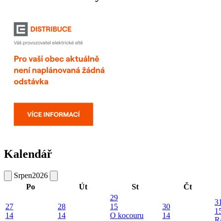
Kalendář
Srpen
2026
Po
Út
St
Čt
29
3
27
28
15
30
1
14
14
O kocouru
14
R