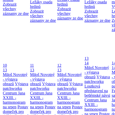
Ležáky osada
Ležáky osada
m
Zobrazit
hrdinů
hrdinů
hrdinů
V
všechny
Zobrazit
Zobrazit
Zobrazit
L
záznamy ze dne
všechny
všechny
všechny
h
záznamy ze dne
záznamy ze dne
záznamy ze dne
Z
v
z
13
14
1
10
11
12
Miloš Novotný
1
13
13
13
- výstava
M
Miloš Novotný
Miloš Novotný
Miloš Novotný
obrazů
Výstava
- 
- výstava
- výstava
- výstava
patchworku
o
obrazů
Výstava
obrazů
Výstava
obrazů
Výstava
Loutková
p
patchworku
patchworku
patchworku
představení na
F
Centrum Jana
Centrum Jana
Centrum Jana
betlémské návsi
s
XXIII. -
XXIII. -
XXIII. -
Centrum Jana
Ja
harmonogram
harmonogram
harmonogram
XXIII. -
h
na srpen
Postav
na srpen
Postav
na srpen
Postav
harmonogram
n
domeček pro
domeček pro
domeček pro
na srpen
Postav
d