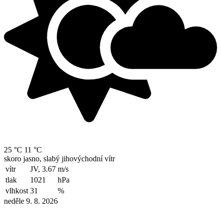
25 °C
11 °C
skoro jasno, slabý jihovýchodní vítr
vítr
JV, 3.67
m/s
tlak
1021
hPa
vlhkost
31
%
neděle 9. 8. 2026