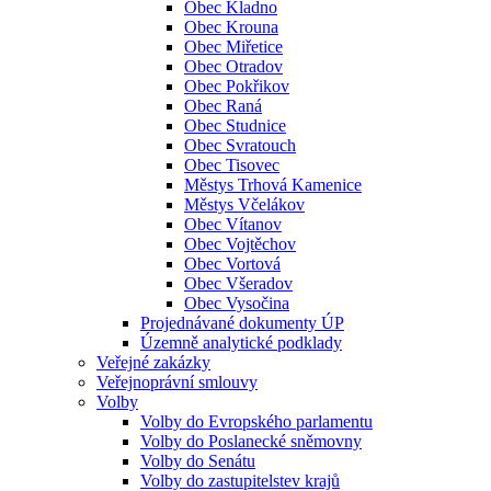
Obec Kladno
Obec Krouna
Obec Miřetice
Obec Otradov
Obec Pokřikov
Obec Raná
Obec Studnice
Obec Svratouch
Obec Tisovec
Městys Trhová Kamenice
Městys Včelákov
Obec Vítanov
Obec Vojtěchov
Obec Vortová
Obec Všeradov
Obec Vysočina
Projednávané dokumenty ÚP
Územně analytické podklady
Veřejné zakázky
Veřejnoprávní smlouvy
Volby
Volby do Evropského parlamentu
Volby do Poslanecké sněmovny
Volby do Senátu
Volby do zastupitelstev krajů