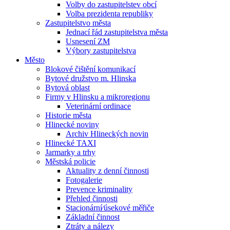
Volby do zastupitelstev obcí
Volba prezidenta republiky
Zastupitelstvo města
Jednací řád zastupitelstva města
Usnesení ZM
Výbory zastupitelstva
Město
Blokové čištění komunikací
Bytové družstvo m. Hlinska
Bytová oblast
Firmy v Hlinsku a mikroregionu
Veterinární ordinace
Historie města
Hlinecké noviny
Archiv Hlineckých novin
Hlinecké TAXI
Jarmarky a trhy
Městská policie
Aktuality z denní činnosti
Fotogalerie
Prevence kriminality
Přehled činnosti
Stacionární⁄úsekové měřiče
Základní činnost
Ztráty a nálezy