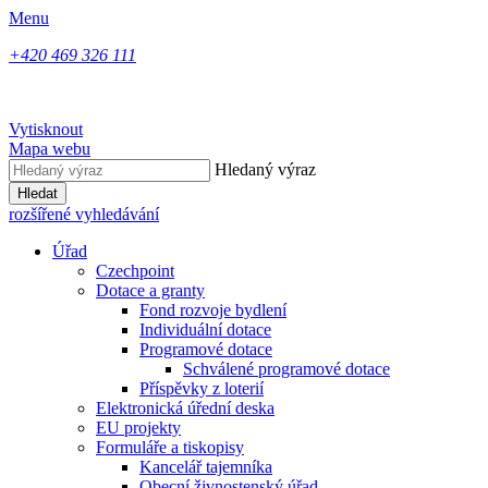
Menu
+420 469 326 111
Vytisknout
Mapa webu
Hledaný výraz
Hledat
rozšířené vyhledávání
Úřad
Czechpoint
Dotace a granty
Fond rozvoje bydlení
Individuální dotace
Programové dotace
Schválené programové dotace
Příspěvky z loterií
Elektronická úřední deska
EU projekty
Formuláře a tiskopisy
Kancelář tajemníka
Obecní živnostenský úřad