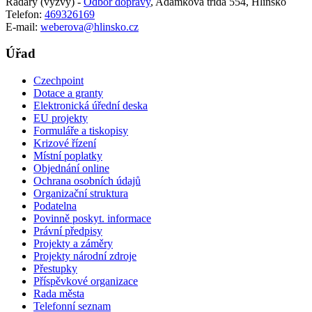
Radary (výzvy) -
Odbor dopravy
,
Adámkova třída 554, Hlinsko
Telefon:
469326169
E-mail:
weberova@hlinsko.cz
Úřad
Czechpoint
Dotace a granty
Elektronická úřední deska
EU projekty
Formuláře a tiskopisy
Krizové řízení
Místní poplatky
Objednání online
Ochrana osobních údajů
Organizační struktura
Podatelna
Povinně poskyt. informace
Právní předpisy
Projekty a záměry
Projekty národní zdroje
Přestupky
Příspěvkové organizace
Rada města
Telefonní seznam