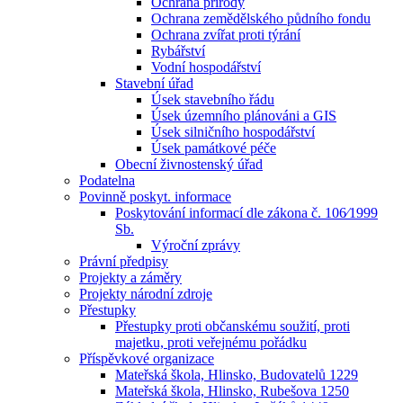
Ochrana přírody
Ochrana zemědělského půdního fondu
Ochrana zvířat proti týrání
Rybářství
Vodní hospodářství
Stavební úřad
Úsek stavebního řádu
Úsek územního plánováni a GIS
Úsek silničního hospodářství
Úsek památkové péče
Obecní živnostenský úřad
Podatelna
Povinně poskyt. informace
Poskytování informací dle zákona č. 106⁄1999
Sb.
Výroční zprávy
Právní předpisy
Projekty a záměry
Projekty národní zdroje
Přestupky
Přestupky proti občanskému soužití, proti
majetku, proti veřejnému pořádku
Příspěvkové organizace
Mateřská škola, Hlinsko, Budovatelů 1229
Mateřská škola, Hlinsko, Rubešova 1250