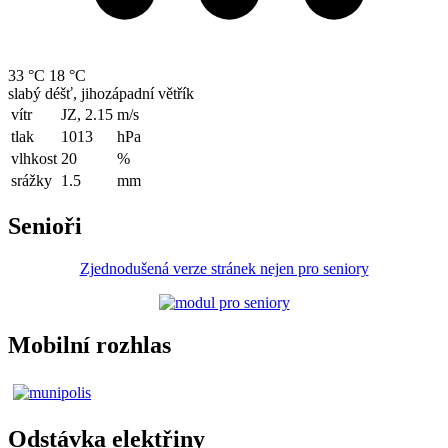
33 °C
18 °C
slabý déšť, jihozápadní větřík
vítr
JZ, 2.15
m/s
tlak
1013
hPa
vlhkost
20
%
srážky
1.5
mm
Senioři
Zjednodušená verze stránek nejen pro seniory
Mobilní rozhlas
Odstávka elektřiny