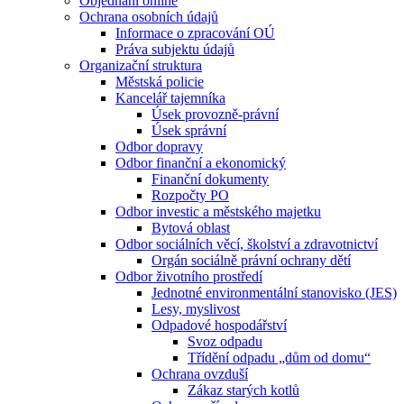
Objednání online
Ochrana osobních údajů
Informace o zpracování OÚ
Práva subjektu údajů
Organizační struktura
Městská policie
Kancelář tajemníka
Úsek provozně-právní
Úsek správní
Odbor dopravy
Odbor finanční a ekonomický
Finanční dokumenty
Rozpočty PO
Odbor investic a městského majetku
Bytová oblast
Odbor sociálních věcí, školství a zdravotnictví
Orgán sociálně právní ochrany dětí
Odbor životního prostředí
Jednotné environmentální stanovisko (JES)
Lesy, myslivost
Odpadové hospodářství
Svoz odpadu
Třídění odpadu „dům od domu“
Ochrana ovzduší
Zákaz starých kotlů