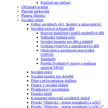
Poučení pro občany
Občanské komise
Placené parkování
Planeta Hlinsko
Sociální oblast
Odbor sociálních věcí, školství a zdravotnictví
Sociálně-právní ochrana dětí
Rozvod manželství rodičů nezletilých dětí
Náhradní rodinná péče
Sociální kuratela pro děti a mládež
Ochrana týraných a zneužívaných dětí
Oprávnění a povinnosti pracovníků
OSPOD
Standardy
Projekt Systémový rozvoj a podpora
nástrojů SPOD
Sociální práce
Sociální kurátor pro dospělé
Dům s pečovatelskou službou
Dotace v sociální oblasti
Protidrogový koordinátor
Domácí násilí
Komunitní plánování sociálních služeb
Projekt "Hlinecko - region pomáhající a učící"
Projekt "Hlinecko - region pomáhající a učící 2"