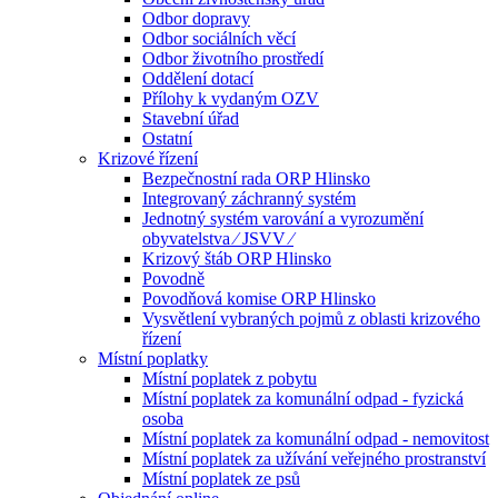
Odbor dopravy
Odbor sociálních věcí
Odbor životního prostředí
Oddělení dotací
Přílohy k vydaným OZV
Stavební úřad
Ostatní
Krizové řízení
Bezpečnostní rada ORP Hlinsko
Integrovaný záchranný systém
Jednotný systém varování a vyrozumění
obyvatelstva ⁄ JSVV ⁄
Krizový štáb ORP Hlinsko
Povodně
Povodňová komise ORP Hlinsko
Vysvětlení vybraných pojmů z oblasti krizového
řízení
Místní poplatky
Místní poplatek z pobytu
Místní poplatek za komunální odpad - fyzická
osoba
Místní poplatek za komunální odpad - nemovitost
Místní poplatek za užívání veřejného prostranství
Místní poplatek ze psů