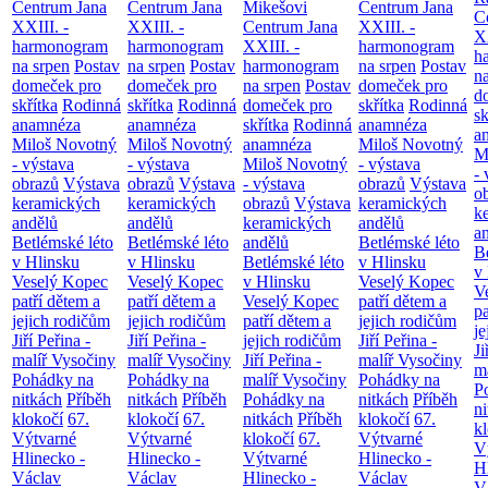
Centrum Jana
Centrum Jana
Mikešovi
Centrum Jana
C
XXIII. -
XXIII. -
Centrum Jana
XXIII. -
XX
harmonogram
harmonogram
XXIII. -
harmonogram
h
na srpen
Postav
na srpen
Postav
harmonogram
na srpen
Postav
n
domeček pro
domeček pro
na srpen
Postav
domeček pro
d
skřítka
Rodinná
skřítka
Rodinná
domeček pro
skřítka
Rodinná
sk
anamnéza
anamnéza
skřítka
Rodinná
anamnéza
a
Miloš Novotný
Miloš Novotný
anamnéza
Miloš Novotný
M
- výstava
- výstava
Miloš Novotný
- výstava
- 
obrazů
Výstava
obrazů
Výstava
- výstava
obrazů
Výstava
o
keramických
keramických
obrazů
Výstava
keramických
k
andělů
andělů
keramických
andělů
a
Betlémské léto
Betlémské léto
andělů
Betlémské léto
B
v Hlinsku
v Hlinsku
Betlémské léto
v Hlinsku
v
Veselý Kopec
Veselý Kopec
v Hlinsku
Veselý Kopec
V
patří dětem a
patří dětem a
Veselý Kopec
patří dětem a
pa
jejich rodičům
jejich rodičům
patří dětem a
jejich rodičům
je
Jiří Peřina -
Jiří Peřina -
jejich rodičům
Jiří Peřina -
Ji
malíř Vysočiny
malíř Vysočiny
Jiří Peřina -
malíř Vysočiny
m
Pohádky na
Pohádky na
malíř Vysočiny
Pohádky na
P
nitkách
Příběh
nitkách
Příběh
Pohádky na
nitkách
Příběh
n
klokočí
67.
klokočí
67.
nitkách
Příběh
klokočí
67.
k
Výtvarné
Výtvarné
klokočí
67.
Výtvarné
V
Hlinecko -
Hlinecko -
Výtvarné
Hlinecko -
H
Václav
Václav
Hlinecko -
Václav
V