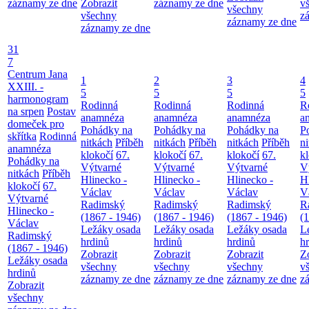
záznamy ze dne
Zobrazit
záznamy ze dne
v
všechny
všechny
z
záznamy ze dne
záznamy ze dne
31
7
Centrum Jana
1
2
3
4
XXIII. -
5
5
5
5
harmonogram
Rodinná
Rodinná
Rodinná
R
na srpen
Postav
anamnéza
anamnéza
anamnéza
a
domeček pro
Pohádky na
Pohádky na
Pohádky na
P
skřítka
Rodinná
nitkách
Příběh
nitkách
Příběh
nitkách
Příběh
n
anamnéza
klokočí
67.
klokočí
67.
klokočí
67.
k
Pohádky na
Výtvarné
Výtvarné
Výtvarné
V
nitkách
Příběh
Hlinecko -
Hlinecko -
Hlinecko -
H
klokočí
67.
Václav
Václav
Václav
V
Výtvarné
Radimský
Radimský
Radimský
R
Hlinecko -
(1867 - 1946)
(1867 - 1946)
(1867 - 1946)
(
Václav
Ležáky osada
Ležáky osada
Ležáky osada
L
Radimský
hrdinů
hrdinů
hrdinů
h
(1867 - 1946)
Zobrazit
Zobrazit
Zobrazit
Z
Ležáky osada
všechny
všechny
všechny
v
hrdinů
záznamy ze dne
záznamy ze dne
záznamy ze dne
z
Zobrazit
všechny