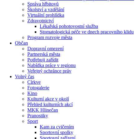
Správa hřbitovů
Školství a vzdělání
Virtuální prohlídka
Zdravotnictví
Lékařská pohotovostní služba
Stomatologická péče ve dnech pracovního klidu
Program rozvoje města
Občan
Dopravní omezení
Partnerská města
Potřebuji zařídit
Nabídka práce v regionu
Veřejný ochránce práv
Volný čas
Církve
Fotogalerie
Kino
Kulturní akce v okolí
Přehled kulturních akcí
MKK Hlinečan
Pranostiky
Sport
Kam za cvičením
Sportovní spolky
Sportovní zařízení