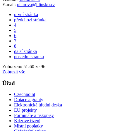
E-mail:
pilarova@hlinsko.cz
první stránka
předchozí stránka
4
5
6
7
8
další stránka
poslední stránka
Zobrazeno
51
-
60
ze 96
Zobrazit vše
Úřad
Czechpoint
Dotace a granty
Elektronická úřední deska
EU projekty
Formuláře a tiskopisy
Krizové řízení
Místní poplatky