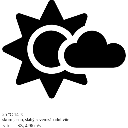
25 °C
14 °C
skoro jasno, slabý severozápadní vítr
vítr
SZ, 4.96
m/s