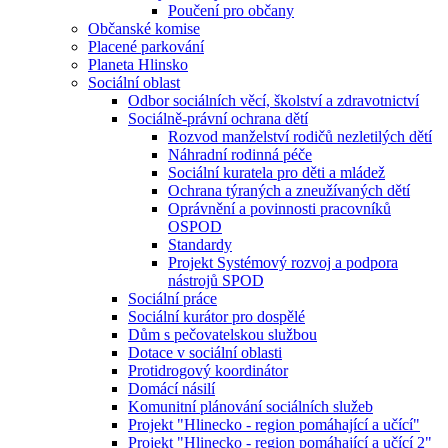
Poučení pro občany
Občanské komise
Placené parkování
Planeta Hlinsko
Sociální oblast
Odbor sociálních věcí, školství a zdravotnictví
Sociálně-právní ochrana dětí
Rozvod manželství rodičů nezletilých dětí
Náhradní rodinná péče
Sociální kuratela pro děti a mládež
Ochrana týraných a zneužívaných dětí
Oprávnění a povinnosti pracovníků
OSPOD
Standardy
Projekt Systémový rozvoj a podpora
nástrojů SPOD
Sociální práce
Sociální kurátor pro dospělé
Dům s pečovatelskou službou
Dotace v sociální oblasti
Protidrogový koordinátor
Domácí násilí
Komunitní plánování sociálních služeb
Projekt "Hlinecko - region pomáhající a učící"
Projekt "Hlinecko - region pomáhající a učící 2"