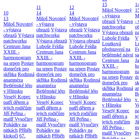
15
1
11
12
Miloš Novotný
1
10
14
14
- výstava
M
13
Miloš Novotný
Miloš Novotný
obrazů
Výstava
- 
Miloš Novotný
- výstava
- výstava
patchworku
o
- výstava
obrazů
Výstava
obrazů
Výstava
Výstava obrazů
p
obrazů
Výstava
patchworku
patchworku
Luboše Frídla
V
patchworku
Výstava obrazů
Výstava obrazů
Loutková
L
Centrum Jana
Luboše Frídla
Luboše Frídla
představení na
F
XXIII. -
Centrum Jana
Centrum Jana
betlémské návsi
s
harmonogram
XXIII. -
XXIII. -
Centrum Jana
Ja
na srpen
Postav
harmonogram
harmonogram
XXIII. -
h
domeček pro
na srpen
Postav
na srpen
Postav
harmonogram
n
skřítka
Rodinná
domeček pro
domeček pro
na srpen
Postav
d
anamnéza
skřítka
Rodinná
skřítka
Rodinná
domeček pro
sk
Betlémské léto
anamnéza
anamnéza
skřítka
Rodinná
a
v Hlinsku
Betlémské léto
Betlémské léto
anamnéza
B
Veselý Kopec
v Hlinsku
v Hlinsku
Betlémské léto
v
patří dětem a
Veselý Kopec
Veselý Kopec
v Hlinsku
V
jejich rodičům
patří dětem a
patří dětem a
Veselý Kopec
pa
Jiří Peřina -
jejich rodičům
jejich rodičům
patří dětem a
je
malíř Vysočiny
Jiří Peřina -
Jiří Peřina -
jejich rodičům
Ji
Pohádky na
malíř Vysočiny
malíř Vysočiny
Jiří Peřina -
m
nitkách
Příběh
Pohádky na
Pohádky na
malíř Vysočiny
P
klokočí
67.
nitkách
Příběh
nitkách
Příběh
Pohádky na
n