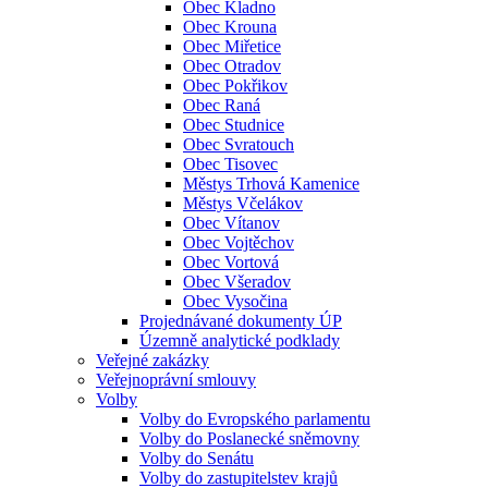
Obec Kladno
Obec Krouna
Obec Miřetice
Obec Otradov
Obec Pokřikov
Obec Raná
Obec Studnice
Obec Svratouch
Obec Tisovec
Městys Trhová Kamenice
Městys Včelákov
Obec Vítanov
Obec Vojtěchov
Obec Vortová
Obec Všeradov
Obec Vysočina
Projednávané dokumenty ÚP
Územně analytické podklady
Veřejné zakázky
Veřejnoprávní smlouvy
Volby
Volby do Evropského parlamentu
Volby do Poslanecké sněmovny
Volby do Senátu
Volby do zastupitelstev krajů