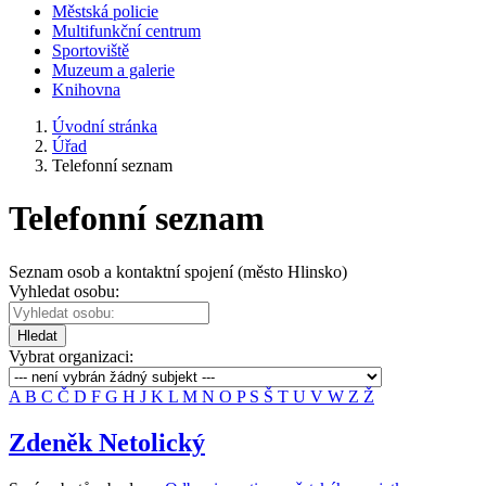
Městská policie
Multifunkční centrum
Sportoviště
Muzeum a galerie
Knihovna
Úvodní stránka
Úřad
Telefonní seznam
Telefonní seznam
Seznam osob a kontaktní spojení (město Hlinsko)
Vyhledat osobu:
Hledat
Vybrat organizaci:
A
B
C
Č
D
F
G
H
J
K
L
M
N
O
P
S
Š
T
U
V
W
Z
Ž
Zdeněk Netolický