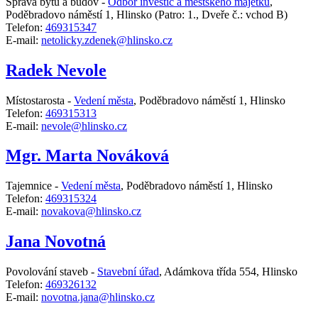
Správa bytů a budov -
Odbor investic a městského majetku
,
Poděbradovo náměstí 1, Hlinsko
(Patro: 1., Dveře č.: vchod B)
Telefon:
469315347
E-mail:
netolicky.zdenek@hlinsko.cz
Radek Nevole
Místostarosta -
Vedení města
,
Poděbradovo náměstí 1, Hlinsko
Telefon:
469315313
E-mail:
nevole@hlinsko.cz
Mgr. Marta Nováková
Tajemnice -
Vedení města
,
Poděbradovo náměstí 1, Hlinsko
Telefon:
469315324
E-mail:
novakova@hlinsko.cz
Jana Novotná
Povolování staveb -
Stavební úřad
,
Adámkova třída 554, Hlinsko
Telefon:
469326132
E-mail:
novotna.jana@hlinsko.cz