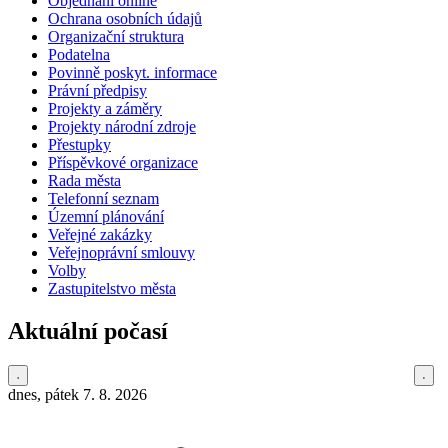
Objednání online
Ochrana osobních údajů
Organizační struktura
Podatelna
Povinně poskyt. informace
Právní předpisy
Projekty a záměry
Projekty národní zdroje
Přestupky
Příspěvkové organizace
Rada města
Telefonní seznam
Územní plánování
Veřejné zakázky
Veřejnoprávní smlouvy
Volby
Zastupitelstvo města
Aktuální počasí
dnes, pátek 7. 8. 2026