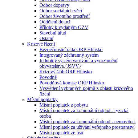
Odbor dopravy
Odbor sociálních věcí
Odbor životního prostředí
Oddělení dotací
Přílohy k vydaným OZV
Stavební úřad
Ostatní
Krizové řízení
Bezpečnostní rada ORP Hlinsko
Integrovaný záchranný systém
Jednotný systém varování a vyrozumění
obyvatelstva ⁄ JSVV ⁄
Krizový štáb ORP Hlinsko
Povodně
Povodňová komise ORP Hlinsko
Vysvětlení vybraných pojmů z oblasti krizového
řízení
Místní poplatky
Místní poplatek z pobytu
Místní poplatek za komunální odpad - fyzická
osoba
Místní poplatek za komunální odpad - nemovitost
Místní poplatek za užívání veřejného prostranství
Místní poplatek ze psů