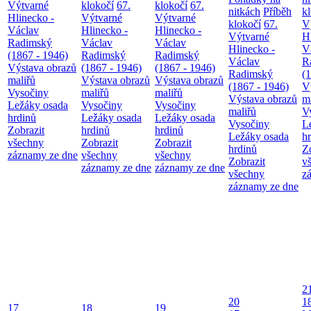
Výtvarné
klokočí
67.
klokočí
67.
nitkách
Příběh
k
Hlinecko -
Výtvarné
Výtvarné
klokočí
67.
V
Václav
Hlinecko -
Hlinecko -
Výtvarné
H
Radimský
Václav
Václav
Hlinecko -
V
(1867 - 1946)
Radimský
Radimský
Václav
R
Výstava obrazů
(1867 - 1946)
(1867 - 1946)
Radimský
(
maliřů
Výstava obrazů
Výstava obrazů
(1867 - 1946)
V
Vysočiny
maliřů
maliřů
Výstava obrazů
m
Ležáky osada
Vysočiny
Vysočiny
maliřů
V
hrdinů
Ležáky osada
Ležáky osada
Vysočiny
L
Zobrazit
hrdinů
hrdinů
Ležáky osada
h
všechny
Zobrazit
Zobrazit
hrdinů
Z
záznamy ze dne
všechny
všechny
Zobrazit
v
záznamy ze dne
záznamy ze dne
všechny
z
záznamy ze dne
2
20
1
17
18
19