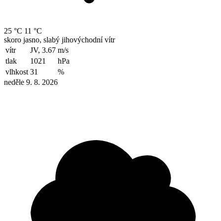
25 °C
11 °C
skoro jasno, slabý jihovýchodní vítr
vítr
JV, 3.67
m/s
tlak
1021
hPa
vlhkost
31
%
neděle 9. 8. 2026