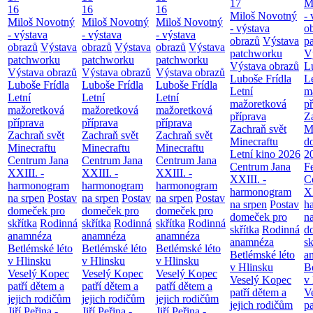
17
M
16
16
16
Miloš Novotný
- 
Miloš Novotný
Miloš Novotný
Miloš Novotný
- výstava
o
- výstava
- výstava
- výstava
obrazů
Výstava
p
obrazů
Výstava
obrazů
Výstava
obrazů
Výstava
patchworku
V
patchworku
patchworku
patchworku
Výstava obrazů
L
Výstava obrazů
Výstava obrazů
Výstava obrazů
Luboše Frídla
L
Luboše Frídla
Luboše Frídla
Luboše Frídla
Letní
m
Letní
Letní
Letní
mažoretková
př
mažoretková
mažoretková
mažoretková
příprava
Z
příprava
příprava
příprava
Zachraň svět
M
Zachraň svět
Zachraň svět
Zachraň svět
Minecraftu
d
Minecraftu
Minecraftu
Minecraftu
Letní kino 2026
2
Centrum Jana
Centrum Jana
Centrum Jana
Centrum Jana
F
XXIII. -
XXIII. -
XXIII. -
XXIII. -
C
harmonogram
harmonogram
harmonogram
harmonogram
XX
na srpen
Postav
na srpen
Postav
na srpen
Postav
na srpen
Postav
h
domeček pro
domeček pro
domeček pro
domeček pro
n
skřítka
Rodinná
skřítka
Rodinná
skřítka
Rodinná
skřítka
Rodinná
d
anamnéza
anamnéza
anamnéza
anamnéza
sk
Betlémské léto
Betlémské léto
Betlémské léto
Betlémské léto
a
v Hlinsku
v Hlinsku
v Hlinsku
v Hlinsku
B
Veselý Kopec
Veselý Kopec
Veselý Kopec
Veselý Kopec
v
patří dětem a
patří dětem a
patří dětem a
patří dětem a
V
jejich rodičům
jejich rodičům
jejich rodičům
jejich rodičům
pa
Jiří Peřina -
Jiří Peřina -
Jiří Peřina -