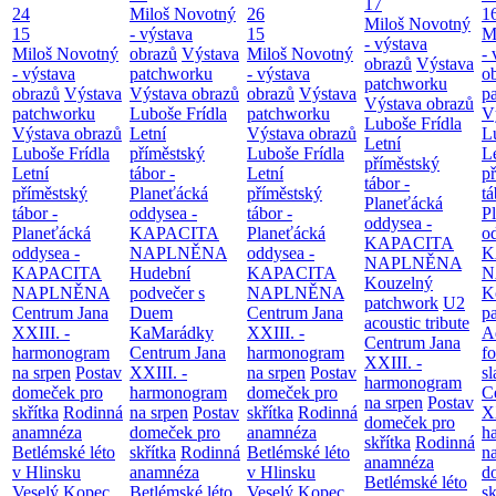
17
24
Miloš Novotný
26
1
Miloš Novotný
15
- výstava
15
M
- výstava
Miloš Novotný
obrazů
Výstava
Miloš Novotný
- 
obrazů
Výstava
- výstava
patchworku
- výstava
o
patchworku
obrazů
Výstava
Výstava obrazů
obrazů
Výstava
p
Výstava obrazů
patchworku
Luboše Frídla
patchworku
V
Luboše Frídla
Výstava obrazů
Letní
Výstava obrazů
L
Letní
Luboše Frídla
příměstský
Luboše Frídla
L
příměstský
Letní
tábor -
Letní
p
tábor -
příměstský
Planeťácká
příměstský
tá
Planeťácká
tábor -
oddysea -
tábor -
P
oddysea -
Planeťácká
KAPACITA
Planeťácká
o
KAPACITA
oddysea -
NAPLNĚNA
oddysea -
K
NAPLNĚNA
KAPACITA
Hudební
KAPACITA
N
Kouzelný
NAPLNĚNA
podvečer s
NAPLNĚNA
K
patchwork
U2
Centrum Jana
Duem
Centrum Jana
p
acoustic tribute
XXIII. -
KaMarádky
XXIII. -
A
Centrum Jana
harmonogram
Centrum Jana
harmonogram
fo
XXIII. -
na srpen
Postav
XXIII. -
na srpen
Postav
sl
harmonogram
domeček pro
harmonogram
domeček pro
C
na srpen
Postav
skřítka
Rodinná
na srpen
Postav
skřítka
Rodinná
XX
domeček pro
anamnéza
domeček pro
anamnéza
h
skřítka
Rodinná
Betlémské léto
skřítka
Rodinná
Betlémské léto
n
anamnéza
v Hlinsku
anamnéza
v Hlinsku
d
Betlémské léto
Veselý Kopec
Betlémské léto
Veselý Kopec
sk