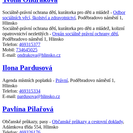
Sociálně-právní ochrana dětí, kurátorka pro děti a mládež -
Odbor
sociálních věcí, školství a zdravotnictví
,
Poděbradovo náměstí 1,
Hlinsko
Sociálně-právní ochrana dětí, kurátorka pro děti a mládež, kolizní
opatrovnictví nezletilých -
Orgán sociálně právní ochrany dětí
,
Poděbradovo náměstí 1, Hlinsko
Telefon:
469315377
Mobil:
734645025
E-mail:
ondrakova@hlinsko.cz
Ilona Pardusová
Agenda místních poplatků -
Právní
,
Poděbradovo náměstí 1,
Hlinsko
Telefon:
469315334
E-mail:
pardusova@hlinsko.cz
Pavlína Pilařová
Občanské průkazy, pasy -
Občanské průkazy a cestovní doklady
,
Adámkova třída 554, Hlinsko
Telefon:
469326176