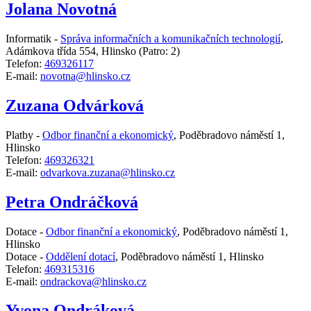
Jolana Novotná
Informatik -
Správa informačních a komunikačních technologií
,
Adámkova třída 554, Hlinsko
(Patro: 2)
Telefon:
469326117
E-mail:
novotna@hlinsko.cz
Zuzana Odvárková
Platby -
Odbor finanční a ekonomický
,
Poděbradovo náměstí 1,
Hlinsko
Telefon:
469326321
E-mail:
odvarkova.zuzana@hlinsko.cz
Petra Ondráčková
Dotace -
Odbor finanční a ekonomický
,
Poděbradovo náměstí 1,
Hlinsko
Dotace -
Oddělení dotací
,
Poděbradovo náměstí 1, Hlinsko
Telefon:
469315316
E-mail:
ondrackova@hlinsko.cz
Yvona Ondráková