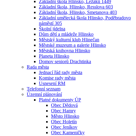
Základní škola Hlinsko, Ležáků 1449
Základní škola, Hlinsko, Resslova 603
Základní škola, Hlinsko, Smetanova 403
Základní umělecká škola Hlinsko, Poděbradovo
náměstí 305
Školní jídelna
Dům dětí a mládeže Hlinsko
Městský kulturní klub Hlinečan
Městské muzeum a galerie Hlinsko
Městská knihovna Hlinsko
Planeta Hlinsko
Domov seniorů Drachtinka
Rada města
Jednací řád rady města
Komise rady města
Usnesení RM
Telefonní seznam
Územní plánování
Platné dokumenty ÚP
Obec Dědová
Obec Hamry
Město Hlinsko
Obec Holetín
Obec Jeníkov
Obec Kameničky