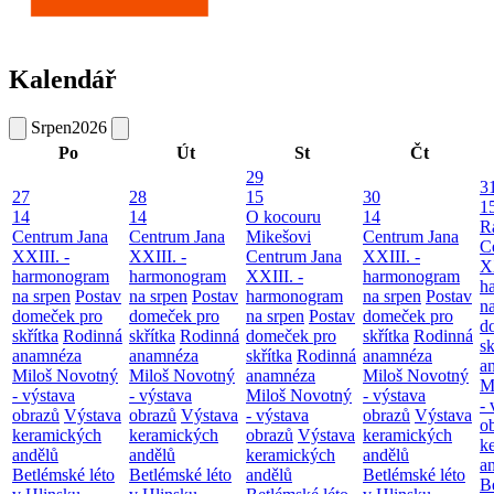
Kalendář
Srpen
2026
Po
Út
St
Čt
29
3
27
28
15
30
1
14
14
O kocouru
14
R
Centrum Jana
Centrum Jana
Mikešovi
Centrum Jana
C
XXIII. -
XXIII. -
Centrum Jana
XXIII. -
XX
harmonogram
harmonogram
XXIII. -
harmonogram
h
na srpen
Postav
na srpen
Postav
harmonogram
na srpen
Postav
n
domeček pro
domeček pro
na srpen
Postav
domeček pro
d
skřítka
Rodinná
skřítka
Rodinná
domeček pro
skřítka
Rodinná
sk
anamnéza
anamnéza
skřítka
Rodinná
anamnéza
a
Miloš Novotný
Miloš Novotný
anamnéza
Miloš Novotný
M
- výstava
- výstava
Miloš Novotný
- výstava
- 
obrazů
Výstava
obrazů
Výstava
- výstava
obrazů
Výstava
o
keramických
keramických
obrazů
Výstava
keramických
k
andělů
andělů
keramických
andělů
a
Betlémské léto
Betlémské léto
andělů
Betlémské léto
B