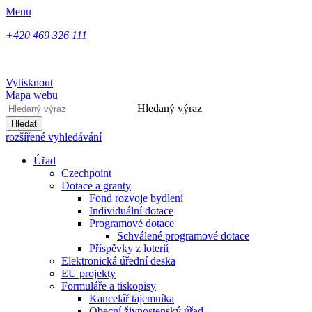
Menu
+420 469 326 111
Vytisknout
Mapa webu
Hledaný výraz
Hledat
rozšířené vyhledávání
Úřad
Czechpoint
Dotace a granty
Fond rozvoje bydlení
Individuální dotace
Programové dotace
Schválené programové dotace
Příspěvky z loterií
Elektronická úřední deska
EU projekty
Formuláře a tiskopisy
Kancelář tajemníka
Obecní živnostenský úřad