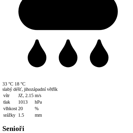
33 °C
18 °C
slabý déšť, jihozápadní větřík
vítr
JZ, 2.15
m/s
tlak
1013
hPa
vlhkost
20
%
srážky
1.5
mm
Senioři