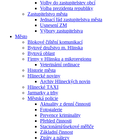
Volby do zastupitelstev obcí
Volba prezidenta republiky
Zastupitelstvo města
Jednací řád zastupitelstva města
Usnesení ZM
Výbory zastupitelstva
Město
Blokové čištění komunikací
Bytové družstvo m. Hlinska
Bytová oblast
Firmy v Hlinsku a mikroregionu
Veterinární ordinace
Historie města
Hlinecké noviny
Archiv Hlineckých novin
Hlinecké TAXI
Jarmarky a trhy
Městská policie
Aktuality z denní činnosti
Fotogalerie
Prevence kriminality
Přehled činnosti
Stacionární⁄úsekové měřiče
Základní činnost
Ztráty a nálezy