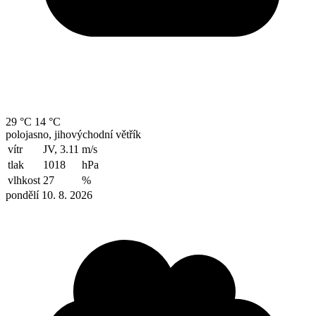
29 °C
14 °C
polojasno, jihovýchodní větřík
vítr
JV, 3.11
m/s
tlak
1018
hPa
vlhkost
27
%
pondělí 10. 8. 2026