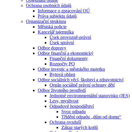
Objednání online
Ochrana osobních údajů
Informace o zpracování OÚ
Práva subjektu údajů
Organizační struktura
Městská policie
Kancelář tajemníka
Úsek provozně-právní
Úsek správní
Odbor dopravy
Odbor finanční a ekonomický
Finanční dokumenty
Rozpočty PO
Odbor investic a městského majetku
Bytová oblast
Odbor sociálních věcí, školství a zdravotnictví
Orgán sociálně právní ochrany dětí
Odbor životního prostředí
Jednotné environmentální stanovisko (JES)
Lesy, myslivost
Odpadové hospodářství
Svoz odpadu
Třídění odpadu „dům od domu“
Ochrana ovzduší
Zákaz starých kotlů