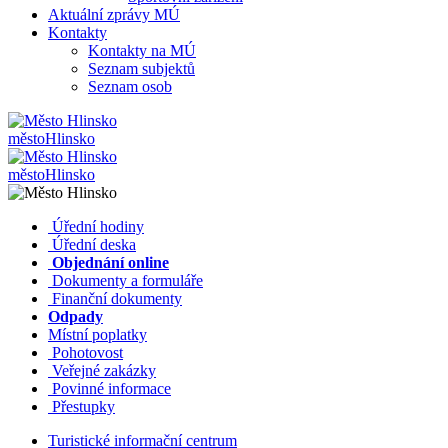
Aktuální zprávy MÚ
Kontakty
Kontakty na MÚ
Seznam subjektů
Seznam osob
město
Hlinsko
město
Hlinsko
​​
Úřední hodiny
​​
Úřední deska
​​
Objednání online
​​
Dokumenty a formuláře
Finanční dokumenty
Odpady
Místní poplatky
​​
Pohotovost
​​
Veřejné zakázky
​​
Povinné informace
​​
Přestupky
Turistické informační centrum