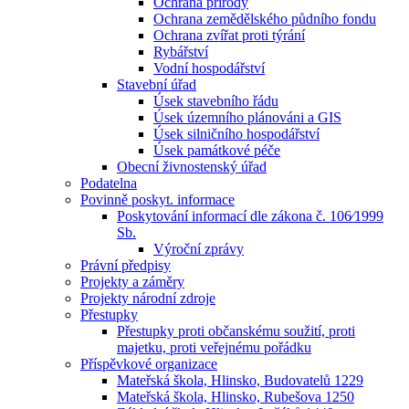
Ochrana přírody
Ochrana zemědělského půdního fondu
Ochrana zvířat proti týrání
Rybářství
Vodní hospodářství
Stavební úřad
Úsek stavebního řádu
Úsek územního plánováni a GIS
Úsek silničního hospodářství
Úsek památkové péče
Obecní živnostenský úřad
Podatelna
Povinně poskyt. informace
Poskytování informací dle zákona č. 106⁄1999
Sb.
Výroční zprávy
Právní předpisy
Projekty a záměry
Projekty národní zdroje
Přestupky
Přestupky proti občanskému soužití, proti
majetku, proti veřejnému pořádku
Příspěvkové organizace
Mateřská škola, Hlinsko, Budovatelů 1229
Mateřská škola, Hlinsko, Rubešova 1250