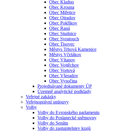
Obec Kladno
Obec Krouna
Obec Miřetice
Obec Otradov
Obec Pokřikov
Obec Raná
Obec Studnice
Obec Svratouch
Obec Tisovec
Městys Trhová Kamenice
Městys Včelákov
Obec Vítanov
Obec Vojtěchov
Obec Vortová
Obec Všeradov
Obec Vysočina
Projednávané dokumenty ÚP
Územně analytické podklady
Veřejné zakázky
Veřejnoprávní smlouvy
Volby
Volby do Evropského parlamentu
Volby do Poslanecké sněmovny
Volby do Senátu
Volby do zastupitelstev krajů