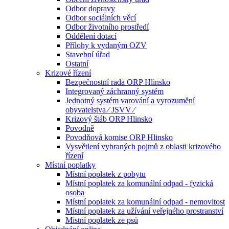
Odbor dopravy
Odbor sociálních věcí
Odbor životního prostředí
Oddělení dotací
Přílohy k vydaným OZV
Stavební úřad
Ostatní
Krizové řízení
Bezpečnostní rada ORP Hlinsko
Integrovaný záchranný systém
Jednotný systém varování a vyrozumění
obyvatelstva ⁄ JSVV ⁄
Krizový štáb ORP Hlinsko
Povodně
Povodňová komise ORP Hlinsko
Vysvětlení vybraných pojmů z oblasti krizového
řízení
Místní poplatky
Místní poplatek z pobytu
Místní poplatek za komunální odpad - fyzická
osoba
Místní poplatek za komunální odpad - nemovitost
Místní poplatek za užívání veřejného prostranství
Místní poplatek ze psů