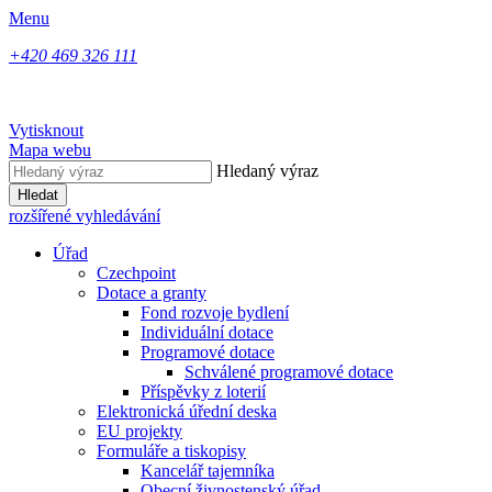
Menu
+420 469 326 111
Vytisknout
Mapa webu
Hledaný výraz
Hledat
rozšířené vyhledávání
Úřad
Czechpoint
Dotace a granty
Fond rozvoje bydlení
Individuální dotace
Programové dotace
Schválené programové dotace
Příspěvky z loterií
Elektronická úřední deska
EU projekty
Formuláře a tiskopisy
Kancelář tajemníka
Obecní živnostenský úřad