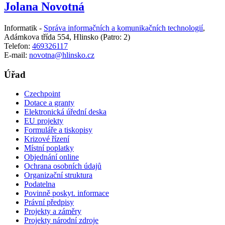
Jolana Novotná
Informatik -
Správa informačních a komunikačních technologií
,
Adámkova třída 554, Hlinsko
(Patro: 2)
Telefon:
469326117
E-mail:
novotna@hlinsko.cz
Úřad
Czechpoint
Dotace a granty
Elektronická úřední deska
EU projekty
Formuláře a tiskopisy
Krizové řízení
Místní poplatky
Objednání online
Ochrana osobních údajů
Organizační struktura
Podatelna
Povinně poskyt. informace
Právní předpisy
Projekty a záměry
Projekty národní zdroje