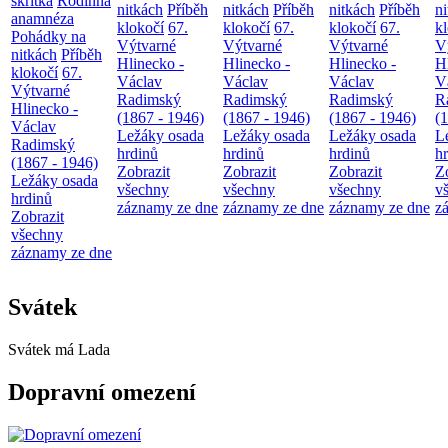
skřítka
Rodinná
nitkách
Příběh
nitkách
Příběh
nitkách
Příběh
n
anamnéza
klokočí
67.
klokočí
67.
klokočí
67.
k
Pohádky na
Výtvarné
Výtvarné
Výtvarné
V
nitkách
Příběh
Hlinecko -
Hlinecko -
Hlinecko -
H
klokočí
67.
Václav
Václav
Václav
V
Výtvarné
Radimský
Radimský
Radimský
R
Hlinecko -
(1867 - 1946)
(1867 - 1946)
(1867 - 1946)
(
Václav
Ležáky osada
Ležáky osada
Ležáky osada
L
Radimský
hrdinů
hrdinů
hrdinů
h
(1867 - 1946)
Zobrazit
Zobrazit
Zobrazit
Z
Ležáky osada
všechny
všechny
všechny
v
hrdinů
záznamy ze dne
záznamy ze dne
záznamy ze dne
z
Zobrazit
všechny
záznamy ze dne
Svátek
Svátek má
Lada
Dopravní omezení