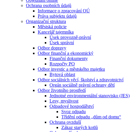
Objednání online
Ochrana osobních údajů
Informace o zpracování OÚ
Práva subjektu údajů
Organizační struktura
Městská policie
Kancelář tajemníka
Úsek provozně-právní
Úsek správní
Odbor dopravy
Odbor finanční a ekonomický
Finanční dokumenty
Rozpočty PO
Odbor investic a městského majetku
Bytová oblast
Odbor sociálních věcí, školství a zdravotnictví
Orgán sociálně právní ochrany dětí
Odbor životního prostředí
Jednotné environmentální stanovisko (JES)
Lesy, myslivost
Odpadové hospodářství
Svoz odpadu
Třídění odpadu „dům od domu“
Ochrana ovzduší
Zákaz starých kotlů