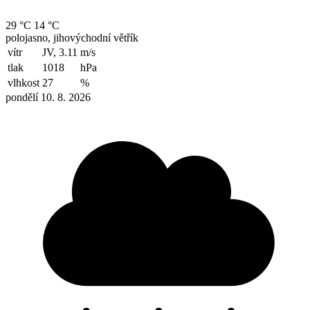
29 °C
14 °C
polojasno, jihovýchodní větřík
vítr
JV, 3.11
m/s
tlak
1018
hPa
vlhkost
27
%
pondělí 10. 8. 2026