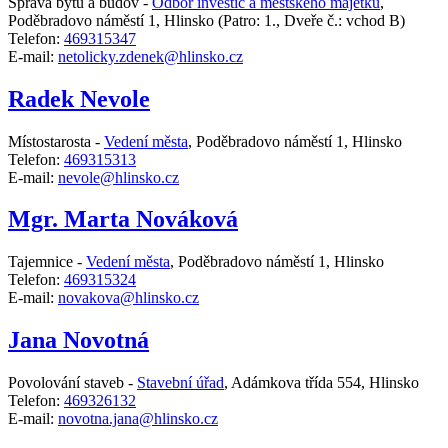
Správa bytů a budov -
Odbor investic a městského majetku
,
Poděbradovo náměstí 1, Hlinsko
(Patro: 1., Dveře č.: vchod B)
Telefon:
469315347
E-mail:
netolicky.zdenek@hlinsko.cz
Radek Nevole
Místostarosta -
Vedení města
,
Poděbradovo náměstí 1, Hlinsko
Telefon:
469315313
E-mail:
nevole@hlinsko.cz
Mgr. Marta Nováková
Tajemnice -
Vedení města
,
Poděbradovo náměstí 1, Hlinsko
Telefon:
469315324
E-mail:
novakova@hlinsko.cz
Jana Novotná
Povolování staveb -
Stavební úřad
,
Adámkova třída 554, Hlinsko
Telefon:
469326132
E-mail:
novotna.jana@hlinsko.cz