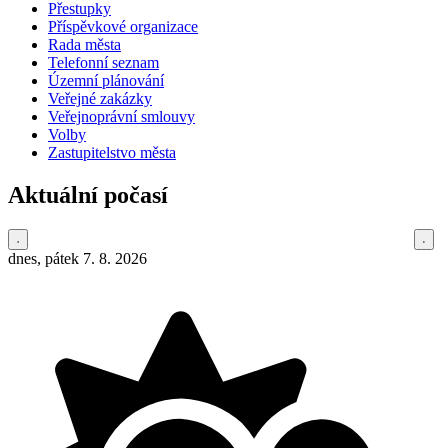
Přestupky
Příspěvkové organizace
Rada města
Telefonní seznam
Územní plánování
Veřejné zakázky
Veřejnoprávní smlouvy
Volby
Zastupitelstvo města
Aktuální počasí
dnes, pátek 7. 8. 2026