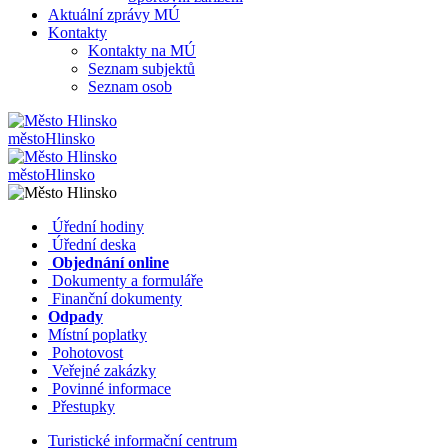
Aktuální zprávy MÚ
Kontakty
Kontakty na MÚ
Seznam subjektů
Seznam osob
město
Hlinsko
město
Hlinsko
​​
Úřední hodiny
​​
Úřední deska
​​
Objednání online
​​
Dokumenty a formuláře
Finanční dokumenty
Odpady
Místní poplatky
​​
Pohotovost
​​
Veřejné zakázky
​​
Povinné informace
​​
Přestupky
Turistické informační centrum