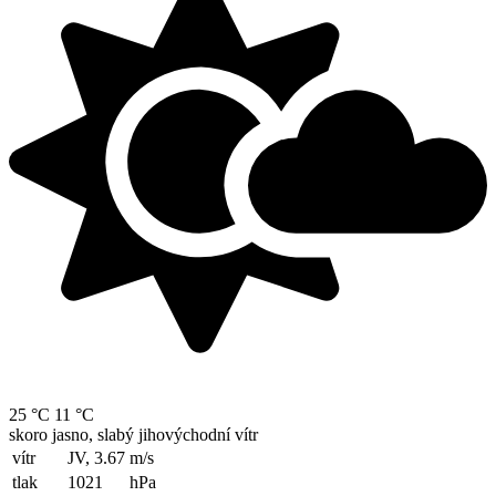
25 °C
11 °C
skoro jasno, slabý jihovýchodní vítr
vítr
JV, 3.67
m/s
tlak
1021
hPa