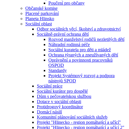
Poučení pro občany
Občanské komise
Placené parkování
Planeta Hlinsko
Sociální oblast
Odbor sociálních věcí, školství a zdravotnictví
Sociálně-právní ochrana dětí
Rozvod manželství rodičů nezletilých dětí
Náhradní rodinná péče
Sociální kuratela pro děti a mládež
Ochrana týraných a zneužívaných dětí
Oprávnění a povinnosti pracovníků
OSPOD
Standardy
Projekt Systémový rozvoj a podpora
nástrojů SPOD
Sociální práce
Sociální kurátor pro dospělé
Dům s pečovatelskou službou
Dotace v sociální oblasti
Protidrogový koordinátor
Domácí násilí
Komunitní plánování sociálních služeb
Projekt "Hlinecko - region pomáhající a učící"
Projekt "Hlinecko - region pomáhající a učící 2"