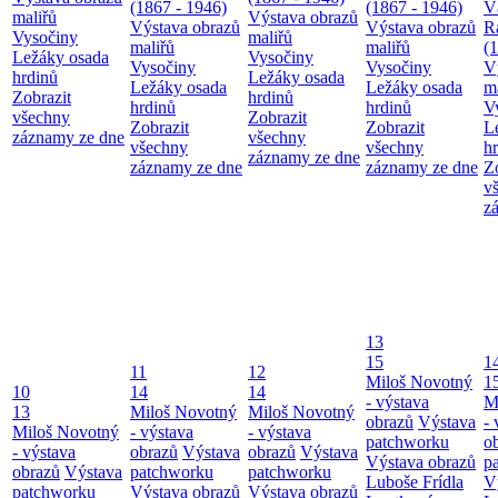
(1867 - 1946)
(1867 - 1946)
V
maliřů
Výstava obrazů
Výstava obrazů
Výstava obrazů
R
Vysočiny
maliřů
maliřů
maliřů
(
Ležáky osada
Vysočiny
Vysočiny
Vysočiny
V
hrdinů
Ležáky osada
Ležáky osada
Ležáky osada
m
Zobrazit
hrdinů
hrdinů
hrdinů
V
všechny
Zobrazit
Zobrazit
Zobrazit
L
záznamy ze dne
všechny
všechny
všechny
h
záznamy ze dne
záznamy ze dne
záznamy ze dne
Z
v
z
13
15
1
11
12
Miloš Novotný
1
10
14
14
- výstava
M
13
Miloš Novotný
Miloš Novotný
obrazů
Výstava
- 
Miloš Novotný
- výstava
- výstava
patchworku
o
- výstava
obrazů
Výstava
obrazů
Výstava
Výstava obrazů
p
obrazů
Výstava
patchworku
patchworku
Luboše Frídla
V
patchworku
Výstava obrazů
Výstava obrazů