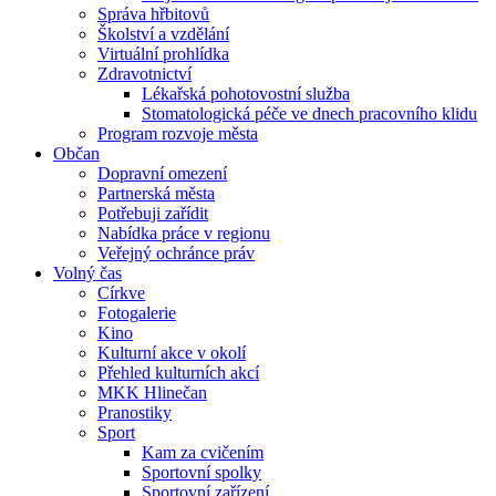
Správa hřbitovů
Školství a vzdělání
Virtuální prohlídka
Zdravotnictví
Lékařská pohotovostní služba
Stomatologická péče ve dnech pracovního klidu
Program rozvoje města
Občan
Dopravní omezení
Partnerská města
Potřebuji zařídit
Nabídka práce v regionu
Veřejný ochránce práv
Volný čas
Církve
Fotogalerie
Kino
Kulturní akce v okolí
Přehled kulturních akcí
MKK Hlinečan
Pranostiky
Sport
Kam za cvičením
Sportovní spolky
Sportovní zařízení