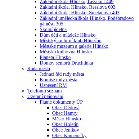
Základní škola Hlinsko, Ležáků 1449
Základní škola, Hlinsko, Resslova 603
Základní škola, Hlinsko, Smetanova 403
Základní umělecká škola Hlinsko, Poděbradovo
náměstí 305
Školní jídelna
Dům dětí a mládeže Hlinsko
Městský kulturní klub Hlinečan
Městské muzeum a galerie Hlinsko
Městská knihovna Hlinsko
Planeta Hlinsko
Domov seniorů Drachtinka
Rada města
Jednací řád rady města
Komise rady města
Usnesení RM
Telefonní seznam
Územní plánování
Platné dokumenty ÚP
Obec Dědová
Obec Hamry
Město Hlinsko
Obec Holetín
Obec Jeníkov
Obec Kameničky