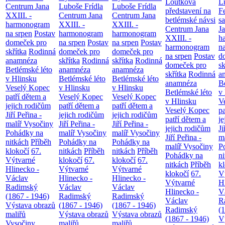
Loutková
L
Centrum Jana
Luboše Frídla
Luboše Frídla
představení na
F
XXIII. -
Centrum Jana
Centrum Jana
betlémské návsi
s
harmonogram
XXIII. -
XXIII. -
Centrum Jana
Ja
na srpen
Postav
harmonogram
harmonogram
XXIII. -
h
domeček pro
na srpen
Postav
na srpen
Postav
harmonogram
n
skřítka
Rodinná
domeček pro
domeček pro
na srpen
Postav
d
anamnéza
skřítka
Rodinná
skřítka
Rodinná
domeček pro
sk
Betlémské léto
anamnéza
anamnéza
skřítka
Rodinná
a
v Hlinsku
Betlémské léto
Betlémské léto
anamnéza
B
Veselý Kopec
v Hlinsku
v Hlinsku
Betlémské léto
v
patří dětem a
Veselý Kopec
Veselý Kopec
v Hlinsku
V
jejich rodičům
patří dětem a
patří dětem a
Veselý Kopec
pa
Jiří Peřina -
jejich rodičům
jejich rodičům
patří dětem a
je
malíř Vysočiny
Jiří Peřina -
Jiří Peřina -
jejich rodičům
Ji
Pohádky na
malíř Vysočiny
malíř Vysočiny
Jiří Peřina -
m
nitkách
Příběh
Pohádky na
Pohádky na
malíř Vysočiny
P
klokočí
67.
nitkách
Příběh
nitkách
Příběh
Pohádky na
n
Výtvarné
klokočí
67.
klokočí
67.
nitkách
Příběh
k
Hlinecko -
Výtvarné
Výtvarné
klokočí
67.
V
Václav
Hlinecko -
Hlinecko -
Výtvarné
H
Radimský
Václav
Václav
Hlinecko -
V
(1867 - 1946)
Radimský
Radimský
Václav
R
Výstava obrazů
(1867 - 1946)
(1867 - 1946)
Radimský
(
maliřů
Výstava obrazů
Výstava obrazů
(1867 - 1946)
V
Vysočiny
maliřů
maliřů