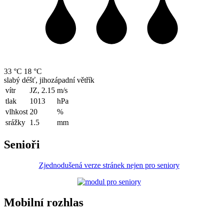
33 °C
18 °C
slabý déšť, jihozápadní větřík
vítr
JZ, 2.15
m/s
tlak
1013
hPa
vlhkost
20
%
srážky
1.5
mm
Senioři
Zjednodušená verze stránek nejen pro seniory
Mobilní rozhlas