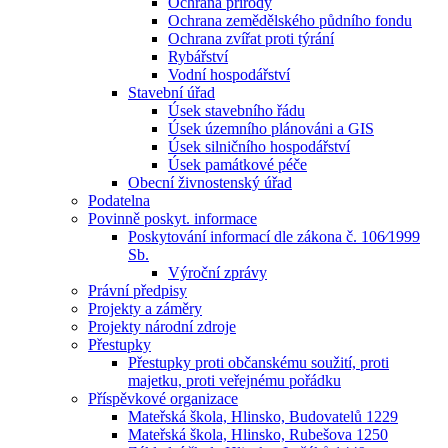
Ochrana přírody
Ochrana zemědělského půdního fondu
Ochrana zvířat proti týrání
Rybářství
Vodní hospodářství
Stavební úřad
Úsek stavebního řádu
Úsek územního plánováni a GIS
Úsek silničního hospodářství
Úsek památkové péče
Obecní živnostenský úřad
Podatelna
Povinně poskyt. informace
Poskytování informací dle zákona č. 106⁄1999
Sb.
Výroční zprávy
Právní předpisy
Projekty a záměry
Projekty národní zdroje
Přestupky
Přestupky proti občanskému soužití, proti
majetku, proti veřejnému pořádku
Příspěvkové organizace
Mateřská škola, Hlinsko, Budovatelů 1229
Mateřská škola, Hlinsko, Rubešova 1250