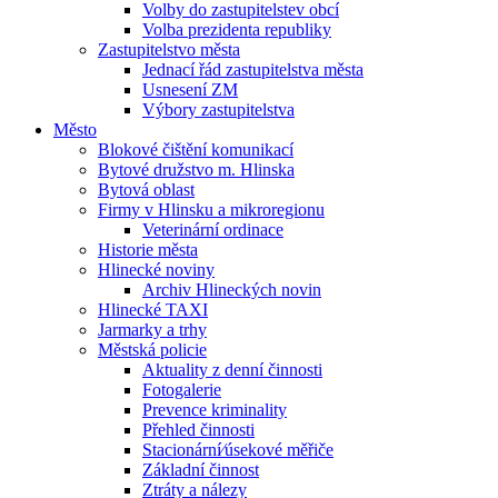
Volby do zastupitelstev obcí
Volba prezidenta republiky
Zastupitelstvo města
Jednací řád zastupitelstva města
Usnesení ZM
Výbory zastupitelstva
Město
Blokové čištění komunikací
Bytové družstvo m. Hlinska
Bytová oblast
Firmy v Hlinsku a mikroregionu
Veterinární ordinace
Historie města
Hlinecké noviny
Archiv Hlineckých novin
Hlinecké TAXI
Jarmarky a trhy
Městská policie
Aktuality z denní činnosti
Fotogalerie
Prevence kriminality
Přehled činnosti
Stacionární⁄úsekové měřiče
Základní činnost
Ztráty a nálezy