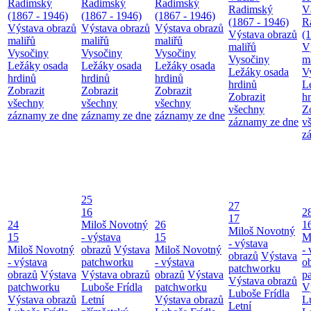
Radimský
Radimský
Radimský
Radimský
V
(1867 - 1946)
(1867 - 1946)
(1867 - 1946)
(1867 - 1946)
R
Výstava obrazů
Výstava obrazů
Výstava obrazů
Výstava obrazů
(
maliřů
maliřů
maliřů
maliřů
V
Vysočiny
Vysočiny
Vysočiny
Vysočiny
m
Ležáky osada
Ležáky osada
Ležáky osada
Ležáky osada
V
hrdinů
hrdinů
hrdinů
hrdinů
L
Zobrazit
Zobrazit
Zobrazit
Zobrazit
h
všechny
všechny
všechny
všechny
Z
záznamy ze dne
záznamy ze dne
záznamy ze dne
záznamy ze dne
v
z
25
27
16
2
17
24
Miloš Novotný
26
1
Miloš Novotný
15
- výstava
15
M
- výstava
Miloš Novotný
obrazů
Výstava
Miloš Novotný
- 
obrazů
Výstava
- výstava
patchworku
- výstava
o
patchworku
obrazů
Výstava
Výstava obrazů
obrazů
Výstava
p
Výstava obrazů
patchworku
Luboše Frídla
patchworku
V
Luboše Frídla
Výstava obrazů
Letní
Výstava obrazů
L
Letní