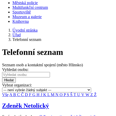
Městská policie
Multifunkční centrum
Sportoviště
Muzeum a galerie
Knihovna
Úvodní stránka
Úřad
Telefonní seznam
Telefonní seznam
Seznam osob a kontaktní spojení (město Hlinsko)
Vyhledat osobu:
Hledat
Vybrat organizaci:
Vše
A
B
C
Č
D
F
G
H
J
K
L
M
N
O
P
S
Š
T
U
V
W
Z
Ž
Zdeněk Netolický