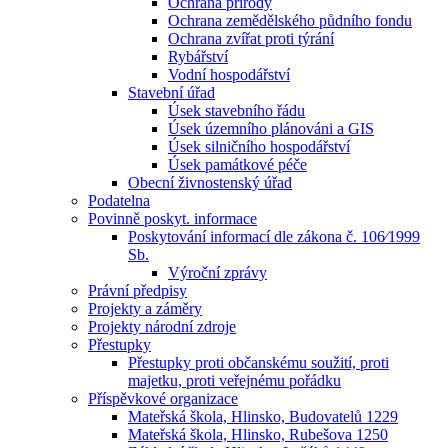
Ochrana přírody
Ochrana zemědělského půdního fondu
Ochrana zvířat proti týrání
Rybářství
Vodní hospodářství
Stavební úřad
Úsek stavebního řádu
Úsek územního plánováni a GIS
Úsek silničního hospodářství
Úsek památkové péče
Obecní živnostenský úřad
Podatelna
Povinně poskyt. informace
Poskytování informací dle zákona č. 106⁄1999
Sb.
Výroční zprávy
Právní předpisy
Projekty a záměry
Projekty národní zdroje
Přestupky
Přestupky proti občanskému soužití, proti
majetku, proti veřejnému pořádku
Příspěvkové organizace
Mateřská škola, Hlinsko, Budovatelů 1229
Mateřská škola, Hlinsko, Rubešova 1250