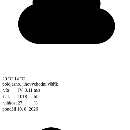
29 °C
14 °C
polojasno, jihovýchodní větřík
vítr
JV, 3.11
m/s
tlak
1018
hPa
vlhkost
27
%
pondělí 10. 8. 2026