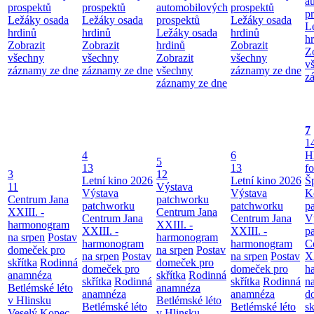
a
prospektů
prospektů
automobilových
prospektů
p
Ležáky osada
Ležáky osada
prospektů
Ležáky osada
L
hrdinů
hrdinů
Ležáky osada
hrdinů
h
Zobrazit
Zobrazit
hrdinů
Zobrazit
Z
všechny
všechny
Zobrazit
všechny
v
záznamy ze dne
záznamy ze dne
všechny
záznamy ze dne
z
záznamy ze dne
7
1
4
6
H
5
13
13
f
3
12
Letní kino 2026
Letní kino 2026
Š
11
Výstava
Výstava
Výstava
K
Centrum Jana
patchworku
patchworku
patchworku
p
XXIII. -
Centrum Jana
Centrum Jana
Centrum Jana
V
harmonogram
XXIII. -
XXIII. -
XXIII. -
p
na srpen
Postav
harmonogram
harmonogram
harmonogram
C
domeček pro
na srpen
Postav
na srpen
Postav
na srpen
Postav
XX
skřítka
Rodinná
domeček pro
domeček pro
domeček pro
h
anamnéza
skřítka
Rodinná
skřítka
Rodinná
skřítka
Rodinná
n
Betlémské léto
anamnéza
anamnéza
anamnéza
d
v Hlinsku
Betlémské léto
Betlémské léto
Betlémské léto
sk
Veselý Kopec
v Hlinsku