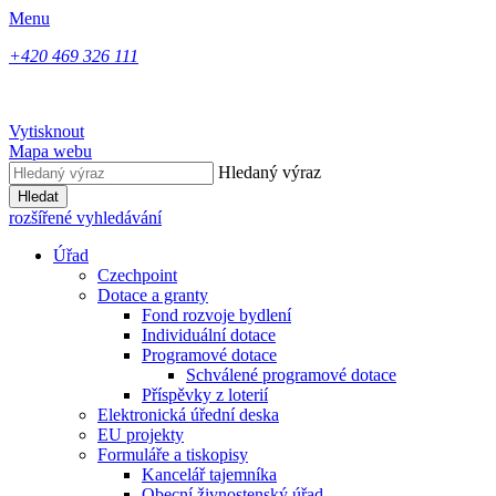
Menu
+420 469 326 111
Vytisknout
Mapa webu
Hledaný výraz
Hledat
rozšířené vyhledávání
Úřad
Czechpoint
Dotace a granty
Fond rozvoje bydlení
Individuální dotace
Programové dotace
Schválené programové dotace
Příspěvky z loterií
Elektronická úřední deska
EU projekty
Formuláře a tiskopisy
Kancelář tajemníka
Obecní živnostenský úřad