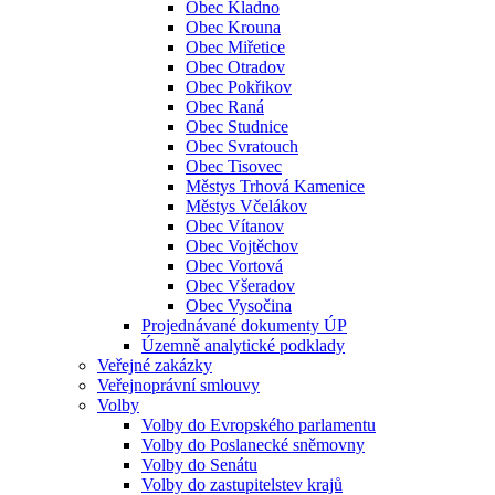
Obec Kladno
Obec Krouna
Obec Miřetice
Obec Otradov
Obec Pokřikov
Obec Raná
Obec Studnice
Obec Svratouch
Obec Tisovec
Městys Trhová Kamenice
Městys Včelákov
Obec Vítanov
Obec Vojtěchov
Obec Vortová
Obec Všeradov
Obec Vysočina
Projednávané dokumenty ÚP
Územně analytické podklady
Veřejné zakázky
Veřejnoprávní smlouvy
Volby
Volby do Evropského parlamentu
Volby do Poslanecké sněmovny
Volby do Senátu
Volby do zastupitelstev krajů