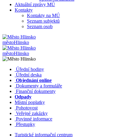
Aktuální zprávy MÚ
Kontakty
Kontakty na MÚ
Seznam subjektů
Seznam osob
město
Hlinsko
město
Hlinsko
​​
Úřední hodiny
​​
Úřední deska
​​
Objednání online
​​
Dokumenty a formuláře
Finanční dokumenty
Odpady
Místní poplatky
​​
Pohotovost
​​
Veřejné zakázky
​​
Povinné informace
​​
Přestupky
Turistické informační centrum