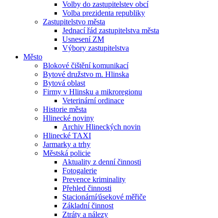
Volby do zastupitelstev obcí
Volba prezidenta republiky
Zastupitelstvo města
Jednací řád zastupitelstva města
Usnesení ZM
Výbory zastupitelstva
Město
Blokové čištění komunikací
Bytové družstvo m. Hlinska
Bytová oblast
Firmy v Hlinsku a mikroregionu
Veterinární ordinace
Historie města
Hlinecké noviny
Archiv Hlineckých novin
Hlinecké TAXI
Jarmarky a trhy
Městská policie
Aktuality z denní činnosti
Fotogalerie
Prevence kriminality
Přehled činnosti
Stacionární⁄úsekové měřiče
Základní činnost
Ztráty a nálezy