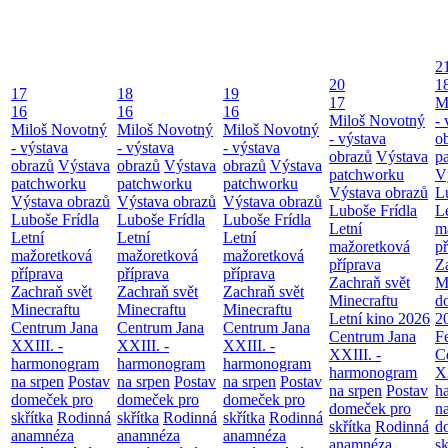
2
20
1
17
18
19
17
M
16
16
16
Miloš Novotný
- 
Miloš Novotný
Miloš Novotný
Miloš Novotný
- výstava
o
- výstava
- výstava
- výstava
obrazů
Výstava
p
obrazů
Výstava
obrazů
Výstava
obrazů
Výstava
patchworku
V
patchworku
patchworku
patchworku
Výstava obrazů
L
Výstava obrazů
Výstava obrazů
Výstava obrazů
Luboše Frídla
L
Luboše Frídla
Luboše Frídla
Luboše Frídla
Letní
m
Letní
Letní
Letní
mažoretková
př
mažoretková
mažoretková
mažoretková
příprava
Z
příprava
příprava
příprava
Zachraň svět
M
Zachraň svět
Zachraň svět
Zachraň svět
Minecraftu
d
Minecraftu
Minecraftu
Minecraftu
Letní kino 2026
2
Centrum Jana
Centrum Jana
Centrum Jana
Centrum Jana
F
XXIII. -
XXIII. -
XXIII. -
XXIII. -
C
harmonogram
harmonogram
harmonogram
harmonogram
XX
na srpen
Postav
na srpen
Postav
na srpen
Postav
na srpen
Postav
h
domeček pro
domeček pro
domeček pro
domeček pro
n
skřítka
Rodinná
skřítka
Rodinná
skřítka
Rodinná
skřítka
Rodinná
d
anamnéza
anamnéza
anamnéza
anamnéza
sk