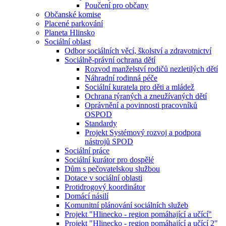
Poučení pro občany
Občanské komise
Placené parkování
Planeta Hlinsko
Sociální oblast
Odbor sociálních věcí, školství a zdravotnictví
Sociálně-právní ochrana dětí
Rozvod manželství rodičů nezletilých dětí
Náhradní rodinná péče
Sociální kuratela pro děti a mládež
Ochrana týraných a zneužívaných dětí
Oprávnění a povinnosti pracovníků
OSPOD
Standardy
Projekt Systémový rozvoj a podpora
nástrojů SPOD
Sociální práce
Sociální kurátor pro dospělé
Dům s pečovatelskou službou
Dotace v sociální oblasti
Protidrogový koordinátor
Domácí násilí
Komunitní plánování sociálních služeb
Projekt "Hlinecko - region pomáhající a učící"
Projekt "Hlinecko - region pomáhající a učící 2"