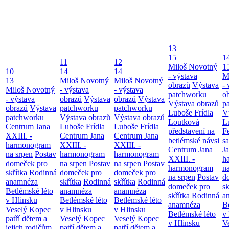
13
15
1
11
12
Miloš Novotný
1
10
14
14
- výstava
M
13
Miloš Novotný
Miloš Novotný
obrazů
Výstava
- 
Miloš Novotný
- výstava
- výstava
patchworku
o
- výstava
obrazů
Výstava
obrazů
Výstava
Výstava obrazů
p
obrazů
Výstava
patchworku
patchworku
Luboše Frídla
V
patchworku
Výstava obrazů
Výstava obrazů
Loutková
L
Centrum Jana
Luboše Frídla
Luboše Frídla
představení na
F
XXIII. -
Centrum Jana
Centrum Jana
betlémské návsi
s
harmonogram
XXIII. -
XXIII. -
Centrum Jana
Ja
na srpen
Postav
harmonogram
harmonogram
XXIII. -
h
domeček pro
na srpen
Postav
na srpen
Postav
harmonogram
n
skřítka
Rodinná
domeček pro
domeček pro
na srpen
Postav
d
anamnéza
skřítka
Rodinná
skřítka
Rodinná
domeček pro
sk
Betlémské léto
anamnéza
anamnéza
skřítka
Rodinná
a
v Hlinsku
Betlémské léto
Betlémské léto
anamnéza
B
Veselý Kopec
v Hlinsku
v Hlinsku
Betlémské léto
v
patří dětem a
Veselý Kopec
Veselý Kopec
v Hlinsku
V
jejich rodičům
patří dětem a
patří dětem a