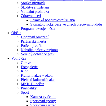
Správa hřbitovů
Školství a vzdělání
Virtuální prohlídka
Zdravotnictví
Lékařská pohotovostní služba
Stomatologická péče ve dnech pracovního klidu
Program rozvoje města
Občan
Dopravní omezení
Partnerská města
Potřebuji zařídit
Nabídka práce v regionu
Veřejný ochránce práv
Volný čas
Církve
Fotogalerie
Kino
Kulturní akce v okolí
Přehled kulturních akcí
MKK Hlinečan
Pranostiky
Sport
Kam za cvičením
Sportovní spolky
Sportovní zařízení