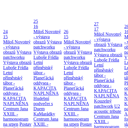
25
27
16
2
17
24
Miloš Novotný
26
1
Miloš Novotný
15
- výstava
15
M
- výstava
Miloš Novotný
obrazů
Výstava
Miloš Novotný
- 
obrazů
Výstava
- výstava
patchworku
- výstava
o
patchworku
obrazů
Výstava
Výstava obrazů
obrazů
Výstava
p
Výstava obrazů
patchworku
Luboše Frídla
patchworku
V
Luboše Frídla
Výstava obrazů
Letní
Výstava obrazů
L
Letní
Luboše Frídla
příměstský
Luboše Frídla
L
příměstský
Letní
tábor -
Letní
p
tábor -
příměstský
Planeťácká
příměstský
tá
Planeťácká
tábor -
oddysea -
tábor -
P
oddysea -
Planeťácká
KAPACITA
Planeťácká
o
KAPACITA
oddysea -
NAPLNĚNA
oddysea -
K
NAPLNĚNA
KAPACITA
Hudební
KAPACITA
N
Kouzelný
NAPLNĚNA
podvečer s
NAPLNĚNA
K
patchwork
U2
Centrum Jana
Duem
Centrum Jana
p
acoustic tribute
XXIII. -
KaMarádky
XXIII. -
A
Centrum Jana
harmonogram
Centrum Jana
harmonogram
fo
XXIII. -
na srpen
Postav
XXIII. -
na srpen
Postav
sl
harmonogram