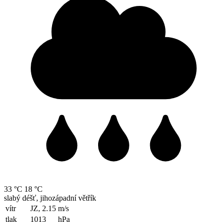
33 °C
18 °C
slabý déšť, jihozápadní větřík
vítr
JZ, 2.15
m/s
tlak
1013
hPa