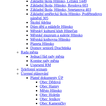
Základní škola Hlinsko, Ležáků 1449
Základní škola, Hlinsko, Resslova 603
Základní škola, Hlinsko, Smetanova 403
Základní umělecká škola Hlinsko, Poděbradovo
náměstí 305
Školní jídelna
Dům dětí a mládeže Hlinsko
Městský kulturní klub Hlinečan
Městské muzeum a galerie Hlinsko
Městská knihovna Hlinsko
Planeta Hlinsko
Domov seniorů Drachtinka
Rada města
Jednací řád rady města
Komise rady města
Usnesení RM
Telefonní seznam
Územní plánování
Platné dokumenty ÚP
Obec Dědová
Obec Hamry
Město Hlinsko
Obec Holetín
Obec Jeníkov
Obec Kameničky