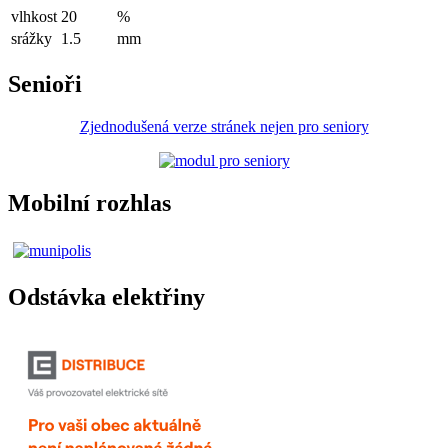
vlhkost
20
%
srážky
1.5
mm
Senioři
Zjednodušená verze stránek nejen pro seniory
Mobilní rozhlas
Odstávka elektřiny