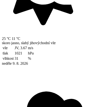
25 °C
11 °C
skoro jasno, slabý jihovýchodní vítr
vítr
JV, 3.67
m/s
tlak
1021
hPa
vlhkost
31
%
neděle 9. 8. 2026