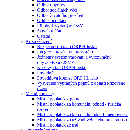
Odbor dopravy
Odbor sociálních věcí
Odbor životního prostředí
Oddělení dotací
Přílohy k vydaným OZV
Stavební úřad
Ostatní
Krizové řízení
Bezpečnostní rada ORP Hlinsko
Integrovaný záchranný systém
Jednotný systém varování a vyrozumění
obyvatelstva ⁄ JSVV ⁄
Krizový štáb ORP Hlinsko
Povodně
Povodňová komise ORP Hlinsko
Vysvětlení vybraných pojmů z oblasti krizového
řízení
Místní poplatky
Místní poplatek z pobytu
Místní poplatek za komunální odpad - fyzická
osoba
Místní poplatek za komunální odpad - nemovitost
Místní poplatek za užívání veřejného prostranství
Místní poplatek ze psů