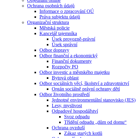
Objednání online
Ochrana osobních údajů
Informace o zpracování OÚ
Práva subjektu údajů
Organizační struktura
Městská policie
Kancelář tajemníka
Úsek provozně-právní
Úsek správní
Odbor dopravy
Odbor finanční a ekonomický
Finanční dokumenty
Rozpočty PO
Odbor investic a městského majetku
Bytová oblast
Odbor sociálních věcí, školství a zdravotnictví
Orgán sociálně právní ochrany dětí
Odbor životního prostředí
Jednotné environmentální stanovisko (JES)
Lesy, myslivost
Odpadové hospodářství
Svoz odpadu
Třídění odpadu „dům od domu“
Ochrana ovzduší
Zákaz starých kotlů