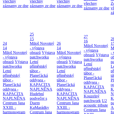
všechny
všechny
všechny
všechny
Z
záznamy ze dne
záznamy ze dne
záznamy ze dne
záznamy ze dne
v
z
25
27
15
2
16
24
Miloš Novotný
26
1
Miloš Novotný
14
- výstava
14
M
- výstava
Miloš Novotný
obrazů
Výstava
Miloš Novotný
- 
obrazů
Výstava
- výstava
patchworku
- výstava
o
patchworku
obrazů
Výstava
Letní
obrazů
Výstava
p
Letní
patchworku
příměstský
patchworku
L
příměstský
Letní
tábor -
Letní
p
tábor -
příměstský
Planeťácká
příměstský
tá
Planeťácká
tábor -
oddysea -
tábor -
P
oddysea -
Planeťácká
KAPACITA
Planeťácká
o
KAPACITA
oddysea -
NAPLNĚNA
oddysea -
K
NAPLNĚNA
KAPACITA
Hudební
KAPACITA
N
Kouzelný
NAPLNĚNA
podvečer s
NAPLNĚNA
K
patchwork
U2
Centrum Jana
Duem
Centrum Jana
p
acoustic tribute
XXIII. -
KaMarádky
XXIII. -
A
Centrum Jana
harmonogram
Centrum Jana
harmonogram
fo