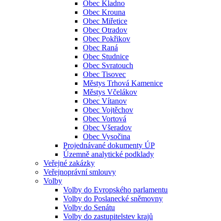
Obec Kladno
Obec Krouna
Obec Miřetice
Obec Otradov
Obec Pokřikov
Obec Raná
Obec Studnice
Obec Svratouch
Obec Tisovec
Městys Trhová Kamenice
Městys Včelákov
Obec Vítanov
Obec Vojtěchov
Obec Vortová
Obec Všeradov
Obec Vysočina
Projednávané dokumenty ÚP
Územně analytické podklady
Veřejné zakázky
Veřejnoprávní smlouvy
Volby
Volby do Evropského parlamentu
Volby do Poslanecké sněmovny
Volby do Senátu
Volby do zastupitelstev krajů