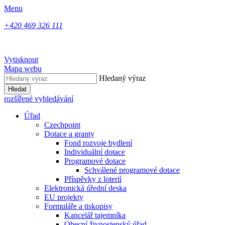
Menu
+420 469 326 111
Vytisknout
Mapa webu
Hledaný výraz
Hledat
rozšířené vyhledávání
Úřad
Czechpoint
Dotace a granty
Fond rozvoje bydlení
Individuální dotace
Programové dotace
Schválené programové dotace
Příspěvky z loterií
Elektronická úřední deska
EU projekty
Formuláře a tiskopisy
Kancelář tajemníka
Obecní živnostenský úřad