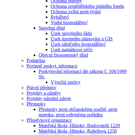
Ochrana přírody
Ochrana zemědělského půdního fondu
Ochrana zvířat proti týrání
Rybářství
Vodní hospodářství
Stavební úřad
Úsek stavebního řádu
Úsek územního plánováni a GIS
Úsek silničního hospodářství
Úsek památkové péče
Obecní živnostenský úřad
Podatelna
Povinně poskyt. informace
Poskytování informací dle zákona č. 106⁄1999
Sb.
Výroční zprávy
Právní předpisy
Projekty a záměry
Projekty národní zdroje
Přestupky
Přestupky proti občanskému soužití, proti
majetku, proti veřejnému pořádku
Příspěvkové organizace
Mateřská škola, Hlinsko, Budovatelů 1229
Mateřská škola, Hlinsko, Rubešova 1250