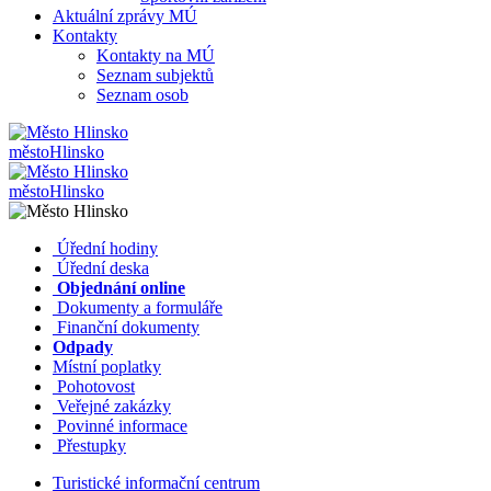
Aktuální zprávy MÚ
Kontakty
Kontakty na MÚ
Seznam subjektů
Seznam osob
město
Hlinsko
město
Hlinsko
​​
Úřední hodiny
​​
Úřední deska
​​
Objednání online
​​
Dokumenty a formuláře
Finanční dokumenty
Odpady
Místní poplatky
​​
Pohotovost
​​
Veřejné zakázky
​​
Povinné informace
​​
Přestupky
Turistické informační centrum