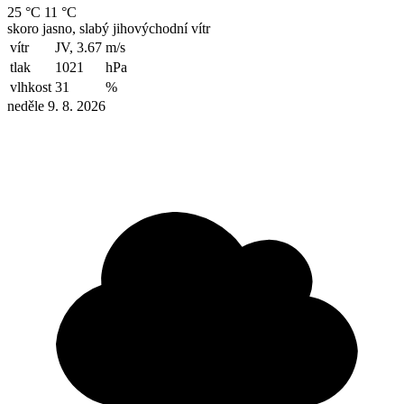
25 °C
11 °C
skoro jasno, slabý jihovýchodní vítr
vítr
JV, 3.67
m/s
tlak
1021
hPa
vlhkost
31
%
neděle 9. 8. 2026