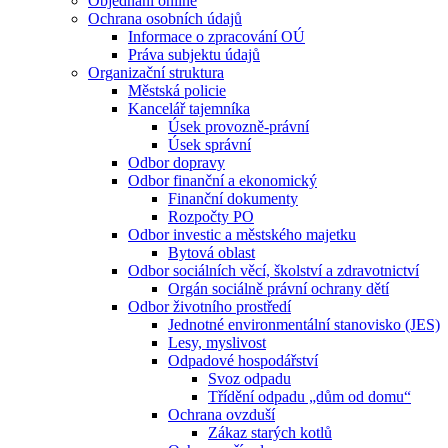
Objednání online
Ochrana osobních údajů
Informace o zpracování OÚ
Práva subjektu údajů
Organizační struktura
Městská policie
Kancelář tajemníka
Úsek provozně-právní
Úsek správní
Odbor dopravy
Odbor finanční a ekonomický
Finanční dokumenty
Rozpočty PO
Odbor investic a městského majetku
Bytová oblast
Odbor sociálních věcí, školství a zdravotnictví
Orgán sociálně právní ochrany dětí
Odbor životního prostředí
Jednotné environmentální stanovisko (JES)
Lesy, myslivost
Odpadové hospodářství
Svoz odpadu
Třídění odpadu „dům od domu“
Ochrana ovzduší
Zákaz starých kotlů