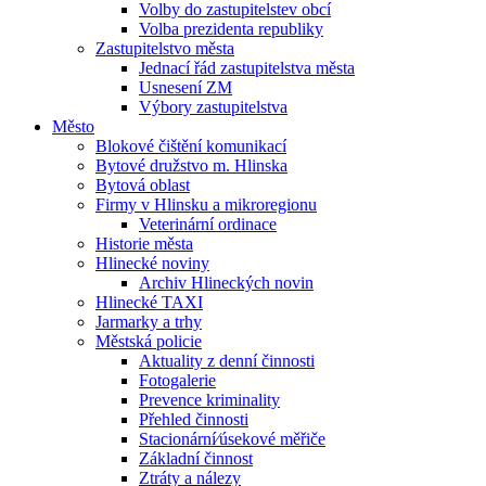
Volby do zastupitelstev obcí
Volba prezidenta republiky
Zastupitelstvo města
Jednací řád zastupitelstva města
Usnesení ZM
Výbory zastupitelstva
Město
Blokové čištění komunikací
Bytové družstvo m. Hlinska
Bytová oblast
Firmy v Hlinsku a mikroregionu
Veterinární ordinace
Historie města
Hlinecké noviny
Archiv Hlineckých novin
Hlinecké TAXI
Jarmarky a trhy
Městská policie
Aktuality z denní činnosti
Fotogalerie
Prevence kriminality
Přehled činnosti
Stacionární⁄úsekové měřiče
Základní činnost
Ztráty a nálezy