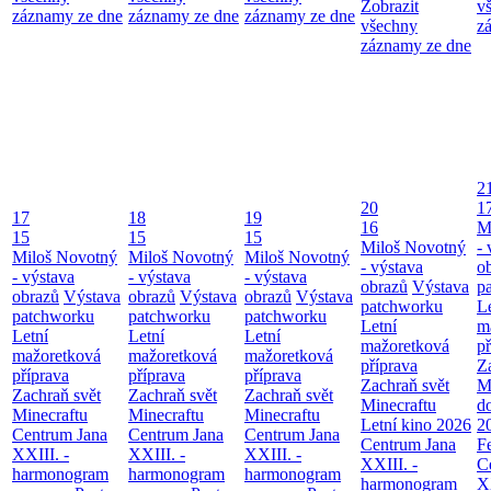
Zobrazit
v
záznamy ze dne
záznamy ze dne
záznamy ze dne
všechny
z
záznamy ze dne
2
20
1
17
18
19
16
M
15
15
15
Miloš Novotný
- 
Miloš Novotný
Miloš Novotný
Miloš Novotný
- výstava
o
- výstava
- výstava
- výstava
obrazů
Výstava
p
obrazů
Výstava
obrazů
Výstava
obrazů
Výstava
patchworku
L
patchworku
patchworku
patchworku
Letní
m
Letní
Letní
Letní
mažoretková
př
mažoretková
mažoretková
mažoretková
příprava
Z
příprava
příprava
příprava
Zachraň svět
M
Zachraň svět
Zachraň svět
Zachraň svět
Minecraftu
d
Minecraftu
Minecraftu
Minecraftu
Letní kino 2026
2
Centrum Jana
Centrum Jana
Centrum Jana
Centrum Jana
F
XXIII. -
XXIII. -
XXIII. -
XXIII. -
C
harmonogram
harmonogram
harmonogram
harmonogram
XX