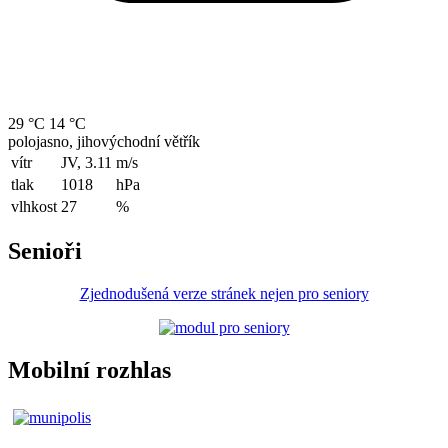
29 °C
14 °C
polojasno, jihovýchodní větřík
vítr
JV, 3.11
m/s
tlak
1018
hPa
vlhkost
27
%
Senioři
Zjednodušená verze stránek nejen pro seniory
Mobilní rozhlas