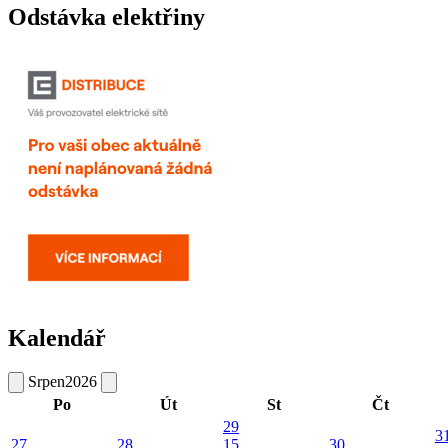
Odstávka elektřiny
Kalendář
Srpen
2026
Po
Út
St
Čt
29
3
27
28
15
30