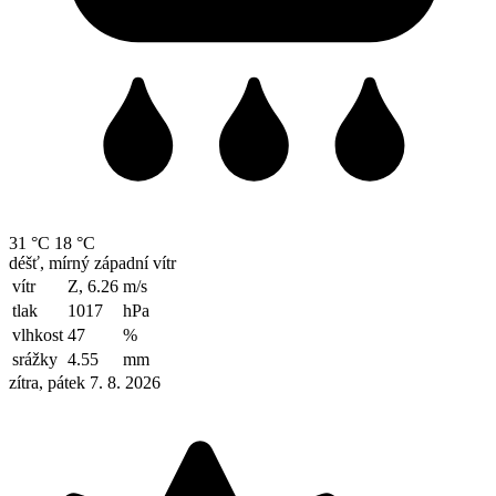
31 °C
18 °C
déšť, mírný západní vítr
vítr
Z, 6.26
m/s
tlak
1017
hPa
vlhkost
47
%
srážky
4.55
mm
zítra, pátek 7. 8. 2026