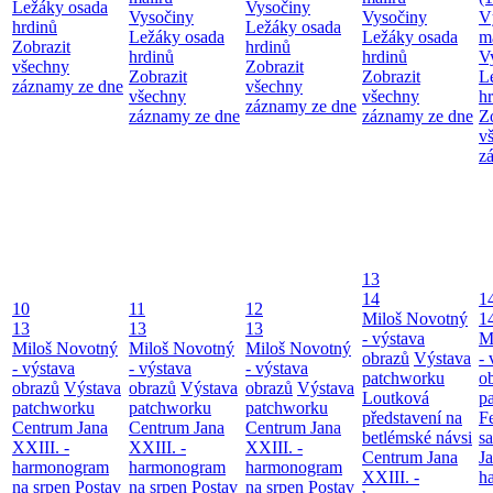
Ležáky osada
Vysočiny
Vysočiny
Vysočiny
V
hrdinů
Ležáky osada
Ležáky osada
Ležáky osada
m
Zobrazit
hrdinů
hrdinů
hrdinů
V
všechny
Zobrazit
Zobrazit
Zobrazit
L
záznamy ze dne
všechny
všechny
všechny
h
záznamy ze dne
záznamy ze dne
záznamy ze dne
Z
v
z
13
14
1
10
11
12
Miloš Novotný
1
13
13
13
- výstava
M
Miloš Novotný
Miloš Novotný
Miloš Novotný
obrazů
Výstava
- 
- výstava
- výstava
- výstava
patchworku
o
obrazů
Výstava
obrazů
Výstava
obrazů
Výstava
Loutková
p
patchworku
patchworku
patchworku
představení na
F
Centrum Jana
Centrum Jana
Centrum Jana
betlémské návsi
s
XXIII. -
XXIII. -
XXIII. -
Centrum Jana
Ja
harmonogram
harmonogram
harmonogram
XXIII. -
h
na srpen
Postav
na srpen
Postav
na srpen
Postav