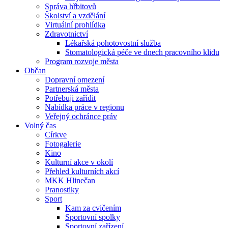
Správa hřbitovů
Školství a vzdělání
Virtuální prohlídka
Zdravotnictví
Lékařská pohotovostní služba
Stomatologická péče ve dnech pracovního klidu
Program rozvoje města
Občan
Dopravní omezení
Partnerská města
Potřebuji zařídit
Nabídka práce v regionu
Veřejný ochránce práv
Volný čas
Církve
Fotogalerie
Kino
Kulturní akce v okolí
Přehled kulturních akcí
MKK Hlinečan
Pranostiky
Sport
Kam za cvičením
Sportovní spolky
Sportovní zařízení