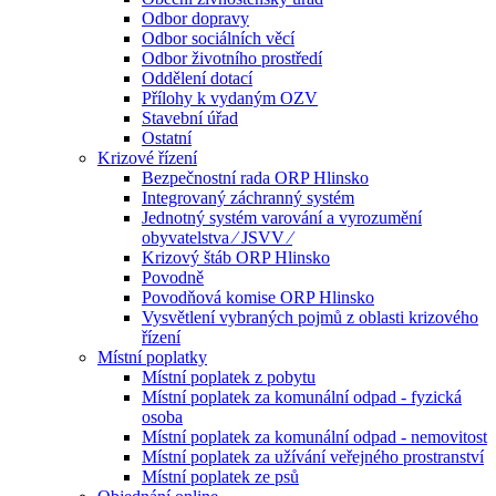
Odbor dopravy
Odbor sociálních věcí
Odbor životního prostředí
Oddělení dotací
Přílohy k vydaným OZV
Stavební úřad
Ostatní
Krizové řízení
Bezpečnostní rada ORP Hlinsko
Integrovaný záchranný systém
Jednotný systém varování a vyrozumění
obyvatelstva ⁄ JSVV ⁄
Krizový štáb ORP Hlinsko
Povodně
Povodňová komise ORP Hlinsko
Vysvětlení vybraných pojmů z oblasti krizového
řízení
Místní poplatky
Místní poplatek z pobytu
Místní poplatek za komunální odpad - fyzická
osoba
Místní poplatek za komunální odpad - nemovitost
Místní poplatek za užívání veřejného prostranství
Místní poplatek ze psů