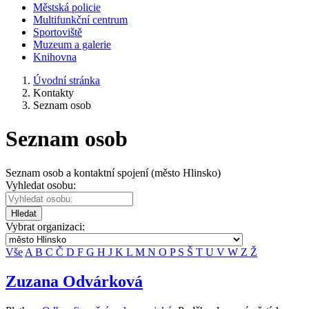
Městská policie
Multifunkční centrum
Sportoviště
Muzeum a galerie
Knihovna
Úvodní stránka
Kontakty
Seznam osob
Seznam osob
Seznam osob a kontaktní spojení (město Hlinsko)
Vyhledat osobu:
Hledat
Vybrat organizaci:
Vše
A
B
C
Č
D
F
G
H
J
K
L
M
N
O
P
S
Š
T
U
V
W
Z
Ž
Zuzana Odvárková