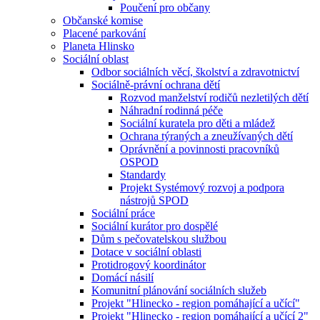
Poučení pro občany
Občanské komise
Placené parkování
Planeta Hlinsko
Sociální oblast
Odbor sociálních věcí, školství a zdravotnictví
Sociálně-právní ochrana dětí
Rozvod manželství rodičů nezletilých dětí
Náhradní rodinná péče
Sociální kuratela pro děti a mládež
Ochrana týraných a zneužívaných dětí
Oprávnění a povinnosti pracovníků
OSPOD
Standardy
Projekt Systémový rozvoj a podpora
nástrojů SPOD
Sociální práce
Sociální kurátor pro dospělé
Dům s pečovatelskou službou
Dotace v sociální oblasti
Protidrogový koordinátor
Domácí násilí
Komunitní plánování sociálních služeb
Projekt "Hlinecko - region pomáhající a učící"
Projekt "Hlinecko - region pomáhající a učící 2"