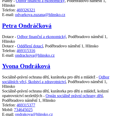
Platby -
Odbor finanční a ekonomický
,
Poděbradovo náměstí 1,
Hlinsko
Telefon:
469326321
E-mail:
odvarkova.zuzana@hlinsko.cz
Petra Ondráčková
Dotace -
Odbor finanční a ekonomický
,
Poděbradovo náměstí 1,
Hlinsko
Dotace -
Oddělení dotací
,
Poděbradovo náměstí 1, Hlinsko
Telefon:
469315316
E-mail:
ondrackova@hlinsko.cz
Yvona Ondráková
Sociálně-právní ochrana dětí, kurátorka pro děti a mládež -
Odbor
sociálních věcí, školství a zdravotnictví
,
Poděbradovo náměstí 1,
Hlinsko
Sociálně-právní ochrana dětí, kurátorka pro děti a mládež, kolizní
opatrovnictví nezletilých -
Orgán sociálně právní ochrany dětí
,
Poděbradovo náměstí 1, Hlinsko
Telefon:
469315377
Mobil:
734645025
E-mail:
ondrakova@hlinsko.cz