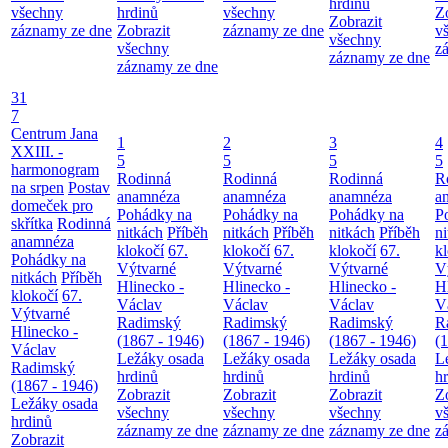
hrdinů
všechny
hrdinů
všechny
Z
Zobrazit
záznamy ze dne
Zobrazit
záznamy ze dne
v
všechny
všechny
z
záznamy ze dne
záznamy ze dne
31
7
Centrum Jana
1
2
3
4
XXIII. -
5
5
5
5
harmonogram
Rodinná
Rodinná
Rodinná
R
na srpen
Postav
anamnéza
anamnéza
anamnéza
a
domeček pro
Pohádky na
Pohádky na
Pohádky na
P
skřítka
Rodinná
nitkách
Příběh
nitkách
Příběh
nitkách
Příběh
n
anamnéza
klokočí
67.
klokočí
67.
klokočí
67.
k
Pohádky na
Výtvarné
Výtvarné
Výtvarné
V
nitkách
Příběh
Hlinecko -
Hlinecko -
Hlinecko -
H
klokočí
67.
Václav
Václav
Václav
V
Výtvarné
Radimský
Radimský
Radimský
R
Hlinecko -
(1867 - 1946)
(1867 - 1946)
(1867 - 1946)
(
Václav
Ležáky osada
Ležáky osada
Ležáky osada
L
Radimský
hrdinů
hrdinů
hrdinů
h
(1867 - 1946)
Zobrazit
Zobrazit
Zobrazit
Z
Ležáky osada
všechny
všechny
všechny
v
hrdinů
záznamy ze dne
záznamy ze dne
záznamy ze dne
z
Zobrazit