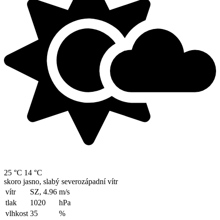
25 °C
14 °C
skoro jasno, slabý severozápadní vítr
vítr
SZ, 4.96
m/s
tlak
1020
hPa
vlhkost
35
%