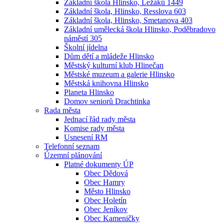
Základní škola Hlinsko, Ležáků 1449
Základní škola, Hlinsko, Resslova 603
Základní škola, Hlinsko, Smetanova 403
Základní umělecká škola Hlinsko, Poděbradovo
náměstí 305
Školní jídelna
Dům dětí a mládeže Hlinsko
Městský kulturní klub Hlinečan
Městské muzeum a galerie Hlinsko
Městská knihovna Hlinsko
Planeta Hlinsko
Domov seniorů Drachtinka
Rada města
Jednací řád rady města
Komise rady města
Usnesení RM
Telefonní seznam
Územní plánování
Platné dokumenty ÚP
Obec Dědová
Obec Hamry
Město Hlinsko
Obec Holetín
Obec Jeníkov
Obec Kameničky