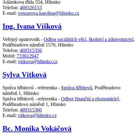
Adámkova třída 554, Hlinsko
Telefon:
469326153
E-mail:
venzarova.karolina@hlinsko.cz
Ing. Ivana Víšková
Veřejný opatrovník -
Odbor sociálních věcí, školství a zdravotnictví
,
Poděbradovo náměstí 1570, Hlinsko
Telefon:
469315356
Mobil:
733612947
E-mail:
viskova@hlinsko.cz
Sylva Vítková
Správa hřbitovů - referentka -
Správa hřbitovů
,
Poděbradovo
náměstí 1, Hlinsko
Správa hřbitovů - referentka -
Odbor finanční a ekonomický
,
Poděbradovo náměstí 1, Hlinsko
Telefon:
469315360
E-mail:
vitkova@hlinsko.cz
Bc. Monika Vokáčová