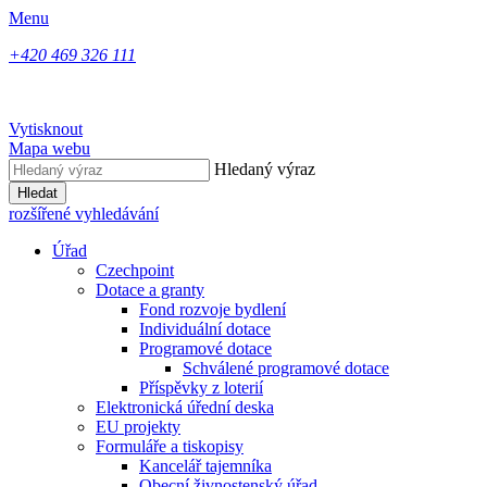
Menu
+420 469 326 111
Vytisknout
Mapa webu
Hledaný výraz
Hledat
rozšířené vyhledávání
Úřad
Czechpoint
Dotace a granty
Fond rozvoje bydlení
Individuální dotace
Programové dotace
Schválené programové dotace
Příspěvky z loterií
Elektronická úřední deska
EU projekty
Formuláře a tiskopisy
Kancelář tajemníka
Obecní živnostenský úřad