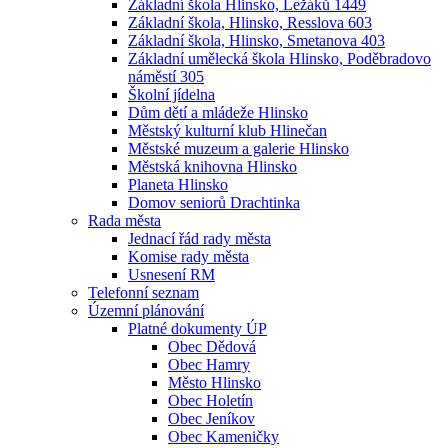
Základní škola Hlinsko, Ležáků 1449
Základní škola, Hlinsko, Resslova 603
Základní škola, Hlinsko, Smetanova 403
Základní umělecká škola Hlinsko, Poděbradovo
náměstí 305
Školní jídelna
Dům dětí a mládeže Hlinsko
Městský kulturní klub Hlinečan
Městské muzeum a galerie Hlinsko
Městská knihovna Hlinsko
Planeta Hlinsko
Domov seniorů Drachtinka
Rada města
Jednací řád rady města
Komise rady města
Usnesení RM
Telefonní seznam
Územní plánování
Platné dokumenty ÚP
Obec Dědová
Obec Hamry
Město Hlinsko
Obec Holetín
Obec Jeníkov
Obec Kameničky