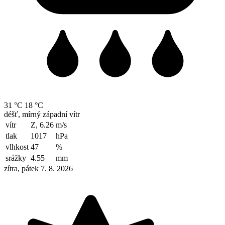
31 °C
18 °C
déšť, mírný západní vítr
vítr
Z, 6.26
m/s
tlak
1017
hPa
vlhkost
47
%
srážky
4.55
mm
zítra, pátek 7. 8. 2026