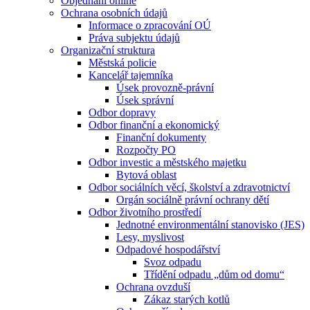
Objednání online
Ochrana osobních údajů
Informace o zpracování OÚ
Práva subjektu údajů
Organizační struktura
Městská policie
Kancelář tajemníka
Úsek provozně-právní
Úsek správní
Odbor dopravy
Odbor finanční a ekonomický
Finanční dokumenty
Rozpočty PO
Odbor investic a městského majetku
Bytová oblast
Odbor sociálních věcí, školství a zdravotnictví
Orgán sociálně právní ochrany dětí
Odbor životního prostředí
Jednotné environmentální stanovisko (JES)
Lesy, myslivost
Odpadové hospodářství
Svoz odpadu
Třídění odpadu „dům od domu“
Ochrana ovzduší
Zákaz starých kotlů