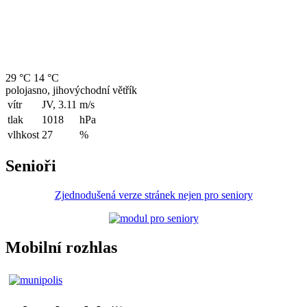
29 °C
14 °C
polojasno, jihovýchodní větřík
vítr
JV, 3.11
m/s
tlak
1018
hPa
vlhkost
27
%
Senioři
Zjednodušená verze stránek nejen pro seniory
Mobilní rozhlas