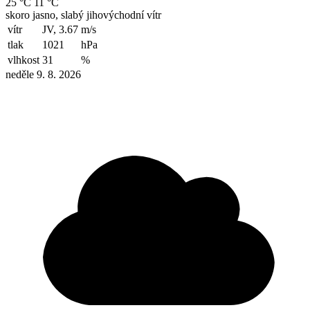
25 °C
11 °C
skoro jasno, slabý jihovýchodní vítr
vítr
JV, 3.67
m/s
tlak
1021
hPa
vlhkost
31
%
neděle 9. 8. 2026