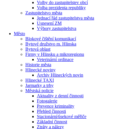
Volby do zastupitelstev obcí
Volba prezidenta republiky
Zastupitelstvo města
Jednací řád zastupitelstva města
Usnesení ZM
Výbory zastupitelstva
Město
Blokové čištění komunikací
Bytové družstvo m. Hlinska
Bytová oblast
Firmy v Hlinsku a mikroregionu
Veterinární ordinace
Historie města
Hlinecké noviny
Archiv Hlineckých novin
Hlinecké TAXI
Jarmarky a trhy
Městská policie
Aktuality z denní činnosti
Fotogalerie
Prevence kriminality
Přehled činnosti
Stacionární⁄úsekové měřiče
Základní činnost
Ztráty a nálezy