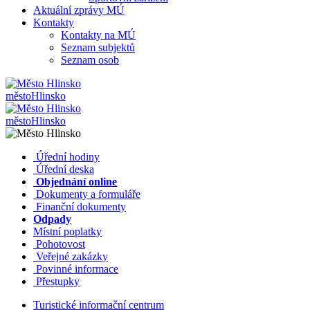
Aktuální zprávy MÚ
Kontakty
Kontakty na MÚ
Seznam subjektů
Seznam osob
město
Hlinsko
město
Hlinsko
​​
Úřední hodiny
​​
Úřední deska
​​
Objednání online
​​
Dokumenty a formuláře
Finanční dokumenty
Odpady
Místní poplatky
​​
Pohotovost
​​
Veřejné zakázky
​​
Povinné informace
​​
Přestupky
Turistické informační centrum