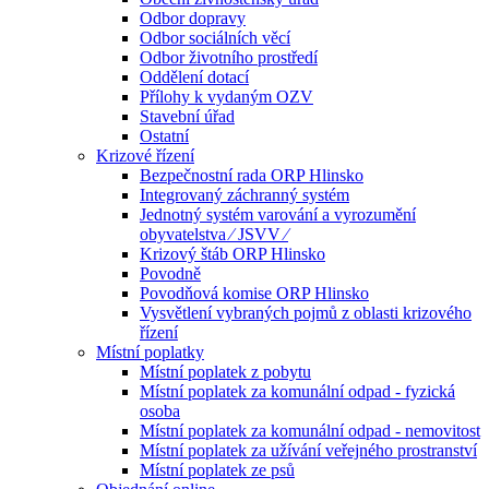
Odbor dopravy
Odbor sociálních věcí
Odbor životního prostředí
Oddělení dotací
Přílohy k vydaným OZV
Stavební úřad
Ostatní
Krizové řízení
Bezpečnostní rada ORP Hlinsko
Integrovaný záchranný systém
Jednotný systém varování a vyrozumění
obyvatelstva ⁄ JSVV ⁄
Krizový štáb ORP Hlinsko
Povodně
Povodňová komise ORP Hlinsko
Vysvětlení vybraných pojmů z oblasti krizového
řízení
Místní poplatky
Místní poplatek z pobytu
Místní poplatek za komunální odpad - fyzická
osoba
Místní poplatek za komunální odpad - nemovitost
Místní poplatek za užívání veřejného prostranství
Místní poplatek ze psů