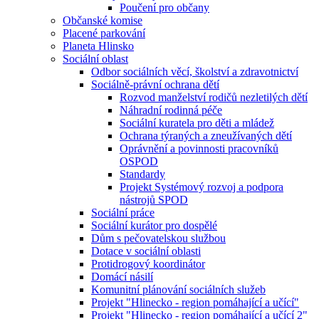
Poučení pro občany
Občanské komise
Placené parkování
Planeta Hlinsko
Sociální oblast
Odbor sociálních věcí, školství a zdravotnictví
Sociálně-právní ochrana dětí
Rozvod manželství rodičů nezletilých dětí
Náhradní rodinná péče
Sociální kuratela pro děti a mládež
Ochrana týraných a zneužívaných dětí
Oprávnění a povinnosti pracovníků
OSPOD
Standardy
Projekt Systémový rozvoj a podpora
nástrojů SPOD
Sociální práce
Sociální kurátor pro dospělé
Dům s pečovatelskou službou
Dotace v sociální oblasti
Protidrogový koordinátor
Domácí násilí
Komunitní plánování sociálních služeb
Projekt "Hlinecko - region pomáhající a učící"
Projekt "Hlinecko - region pomáhající a učící 2"