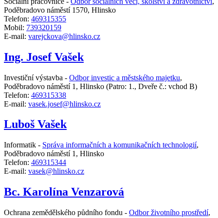
Sociální pracovnice -
Odbor sociálních věcí, školství a zdravotnictví
,
Poděbradovo náměstí 1570, Hlinsko
Telefon:
469315355
Mobil:
739320159
E-mail:
varejckova@hlinsko.cz
Ing. Josef Vašek
Investiční výstavba -
Odbor investic a městského majetku
,
Poděbradovo náměstí 1, Hlinsko
(Patro: 1., Dveře č.: vchod B)
Telefon:
469315338
E-mail:
vasek.josef@hlinsko.cz
Luboš Vašek
Informatik -
Správa informačních a komunikačních technologií
,
Poděbradovo náměstí 1, Hlinsko
Telefon:
469315344
E-mail:
vasek@hlinsko.cz
Bc. Karolína Venzarová
Ochrana zemědělského půdního fondu -
Odbor životního prostředí
,