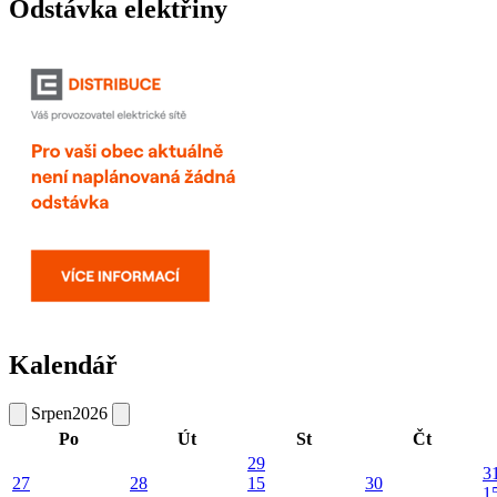
Odstávka elektřiny
Kalendář
Srpen
2026
Po
Út
St
Čt
29
3
27
28
15
30
1