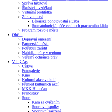
Správa hřbitovů
Školství a vzdělání
Virtuální prohlídka
Zdravotnictví
Lékařská pohotovostní služba
Stomatologická péče ve dnech pracovního klidu
Program rozvoje města
Občan
Dopravní omezení
Partnerská města
Potřebuji zařídit
Nabídka práce v regionu
Veřejný ochránce práv
Volný čas
Církve
Fotogalerie
Kino
Kulturní akce v okolí
Přehled kulturních akcí
MKK Hlinečan
Pranostiky
Sport
Kam za cvičením
Sportovní spolky
Sportovní zařízení