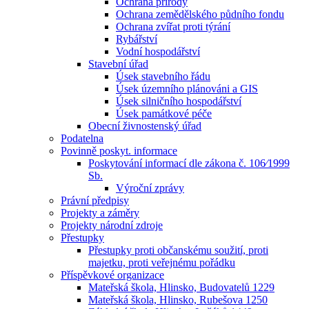
Ochrana přírody
Ochrana zemědělského půdního fondu
Ochrana zvířat proti týrání
Rybářství
Vodní hospodářství
Stavební úřad
Úsek stavebního řádu
Úsek územního plánováni a GIS
Úsek silničního hospodářství
Úsek památkové péče
Obecní živnostenský úřad
Podatelna
Povinně poskyt. informace
Poskytování informací dle zákona č. 106⁄1999
Sb.
Výroční zprávy
Právní předpisy
Projekty a záměry
Projekty národní zdroje
Přestupky
Přestupky proti občanskému soužití, proti
majetku, proti veřejnému pořádku
Příspěvkové organizace
Mateřská škola, Hlinsko, Budovatelů 1229
Mateřská škola, Hlinsko, Rubešova 1250