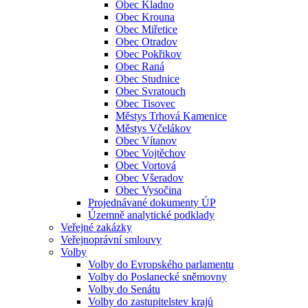
Obec Kladno
Obec Krouna
Obec Miřetice
Obec Otradov
Obec Pokřikov
Obec Raná
Obec Studnice
Obec Svratouch
Obec Tisovec
Městys Trhová Kamenice
Městys Včelákov
Obec Vítanov
Obec Vojtěchov
Obec Vortová
Obec Všeradov
Obec Vysočina
Projednávané dokumenty ÚP
Územně analytické podklady
Veřejné zakázky
Veřejnoprávní smlouvy
Volby
Volby do Evropského parlamentu
Volby do Poslanecké sněmovny
Volby do Senátu
Volby do zastupitelstev krajů