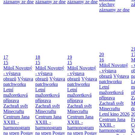
záznamy ze dne
záznamy ze dne
záznamy ze dne
všechny
z
záznamy ze dne
2
20
1
17
18
19
16
M
15
15
15
Miloš Novotný
- 
Miloš Novotný
Miloš Novotný
Miloš Novotný
- výstava
o
- výstava
- výstava
- výstava
obrazů
Výstava
p
obrazů
Výstava
obrazů
Výstava
obrazů
Výstava
patchworku
L
patchworku
patchworku
patchworku
Letní
m
Letní
Letní
Letní
mažoretková
př
mažoretková
mažoretková
mažoretková
příprava
Z
příprava
příprava
příprava
Zachraň svět
M
Zachraň svět
Zachraň svět
Zachraň svět
Minecraftu
d
Minecraftu
Minecraftu
Minecraftu
Letní kino 2026
2
Centrum Jana
Centrum Jana
Centrum Jana
Centrum Jana
F
XXIII. -
XXIII. -
XXIII. -
XXIII. -
C
harmonogram
harmonogram
harmonogram
harmonogram
XX
na srpen
Postav
na srpen
Postav
na srpen
Postav