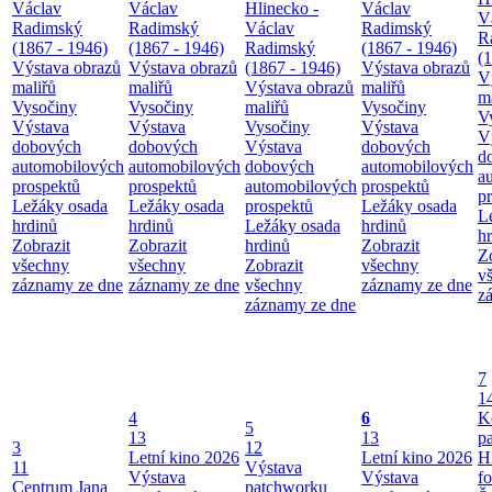
Václav
Václav
Hlinecko -
Václav
V
Radimský
Radimský
Václav
Radimský
R
(1867 - 1946)
(1867 - 1946)
Radimský
(1867 - 1946)
(
Výstava obrazů
Výstava obrazů
(1867 - 1946)
Výstava obrazů
V
maliřů
maliřů
Výstava obrazů
maliřů
m
Vysočiny
Vysočiny
maliřů
Vysočiny
V
Výstava
Výstava
Vysočiny
Výstava
V
dobových
dobových
Výstava
dobových
d
automobilových
automobilových
dobových
automobilových
a
prospektů
prospektů
automobilových
prospektů
p
Ležáky osada
Ležáky osada
prospektů
Ležáky osada
L
hrdinů
hrdinů
Ležáky osada
hrdinů
h
Zobrazit
Zobrazit
hrdinů
Zobrazit
Z
všechny
všechny
Zobrazit
všechny
v
záznamy ze dne
záznamy ze dne
všechny
záznamy ze dne
z
záznamy ze dne
7
1
4
6
K
5
13
13
p
3
12
Letní kino 2026
Letní kino 2026
H
11
Výstava
Výstava
Výstava
f
Centrum Jana
patchworku