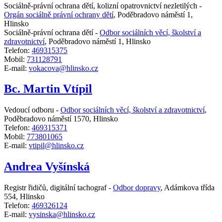
Sociálně-právní ochrana dětí, kolizní opatrovnictví nezletilých -
Orgán sociálně právní ochrany dětí
,
Poděbradovo náměstí 1,
Hlinsko
Sociálně-právní ochrana dětí -
Odbor sociálních věcí, školství a
zdravotnictví
,
Poděbradovo náměstí 1, Hlinsko
Telefon:
469315375
Mobil:
731128791
E-mail:
vokacova@hlinsko.cz
Bc. Martin Vtípil
Vedoucí odboru -
Odbor sociálních věcí, školství a zdravotnictví
,
Poděbradovo náměstí 1570, Hlinsko
Telefon:
469315371
Mobil:
773801065
E-mail:
vtipil@hlinsko.cz
Andrea Vyšínská
Registr řidičů, digitální tachograf -
Odbor dopravy
,
Adámkova třída
554, Hlinsko
Telefon:
469326124
E-mail:
vysinska@hlinsko.cz