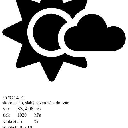
25 °C
14 °C
skoro jasno, slabý severozápadní vítr
vítr
SZ, 4.96
m/s
tlak
1020
hPa
vlhkost
35
%
sobota 8. 8. 2026