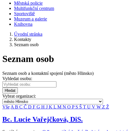
Městská policie
Multifunkční centrum
Sportoviště
Muzeum a galerie
Knihovna
Úvodní stránka
Kontakty
Seznam osob
Seznam osob
Seznam osob a kontaktní spojení (město Hlinsko)
Vyhledat osobu:
Hledat
Vybrat organizaci:
Vše
A
B
C
Č
D
F
G
H
J
K
L
M
N
O
P
S
Š
T
U
V
W
Z
Ž
Bc. Lucie Vařejčková, DiS.