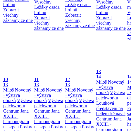
Vysočiny
Vysočiny
V
hrdinů
Ležáky osada
Ležáky osada
Ležáky osada
m
Zobrazit
hrdinů
hrdinů
hrdinů
V
všechny
Zobrazit
Zobrazit
Zobrazit
L
záznamy ze dne
všechny
všechny
všechny
h
záznamy ze dne
záznamy ze dne
záznamy ze dne
Z
v
z
13
14
1
10
11
12
Miloš Novotný
1
13
13
13
- výstava
M
Miloš Novotný
Miloš Novotný
Miloš Novotný
obrazů
Výstava
- 
- výstava
- výstava
- výstava
patchworku
o
obrazů
Výstava
obrazů
Výstava
obrazů
Výstava
Loutková
p
patchworku
patchworku
patchworku
představení na
F
Centrum Jana
Centrum Jana
Centrum Jana
betlémské návsi
s
XXIII. -
XXIII. -
XXIII. -
Centrum Jana
Ja
harmonogram
harmonogram
harmonogram
XXIII. -
h
na srpen
Postav
na srpen
Postav
na srpen
Postav
harmonogram
n