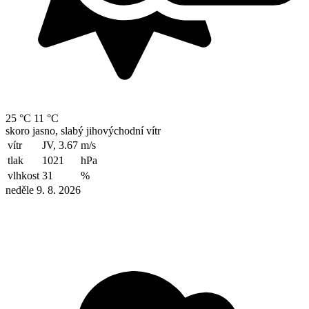
25 °C
11 °C
skoro jasno, slabý jihovýchodní vítr
vítr
JV, 3.67
m/s
tlak
1021
hPa
vlhkost
31
%
neděle 9. 8. 2026