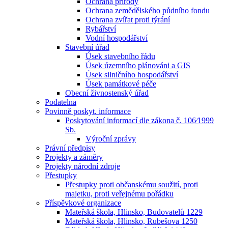
Ochrana přírody
Ochrana zemědělského půdního fondu
Ochrana zvířat proti týrání
Rybářství
Vodní hospodářství
Stavební úřad
Úsek stavebního řádu
Úsek územního plánováni a GIS
Úsek silničního hospodářství
Úsek památkové péče
Obecní živnostenský úřad
Podatelna
Povinně poskyt. informace
Poskytování informací dle zákona č. 106⁄1999
Sb.
Výroční zprávy
Právní předpisy
Projekty a záměry
Projekty národní zdroje
Přestupky
Přestupky proti občanskému soužití, proti
majetku, proti veřejnému pořádku
Příspěvkové organizace
Mateřská škola, Hlinsko, Budovatelů 1229
Mateřská škola, Hlinsko, Rubešova 1250