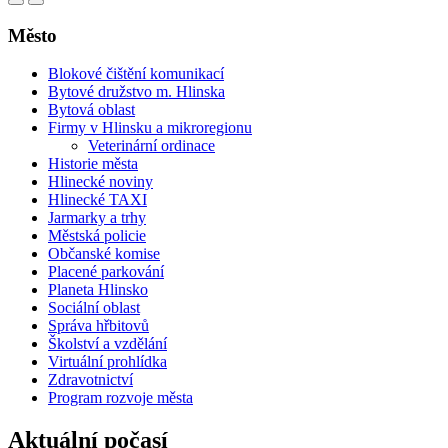
Město
Blokové čištění komunikací
Bytové družstvo m. Hlinska
Bytová oblast
Firmy v Hlinsku a mikroregionu
Veterinární ordinace
Historie města
Hlinecké noviny
Hlinecké TAXI
Jarmarky a trhy
Městská policie
Občanské komise
Placené parkování
Planeta Hlinsko
Sociální oblast
Správa hřbitovů
Školství a vzdělání
Virtuální prohlídka
Zdravotnictví
Program rozvoje města
Aktuální počasí