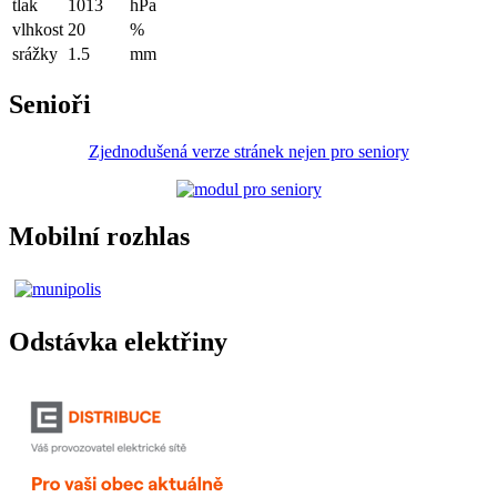
tlak
1013
hPa
vlhkost
20
%
srážky
1.5
mm
Senioři
Zjednodušená verze stránek nejen pro seniory
Mobilní rozhlas
Odstávka elektřiny