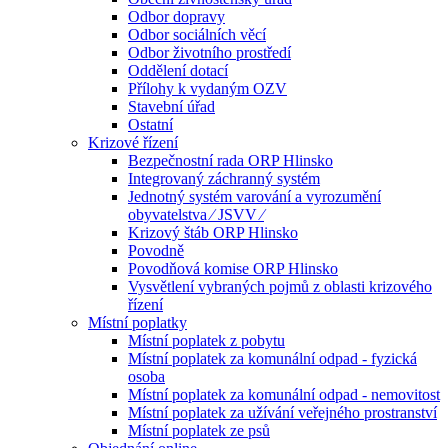
Odbor dopravy
Odbor sociálních věcí
Odbor životního prostředí
Oddělení dotací
Přílohy k vydaným OZV
Stavební úřad
Ostatní
Krizové řízení
Bezpečnostní rada ORP Hlinsko
Integrovaný záchranný systém
Jednotný systém varování a vyrozumění
obyvatelstva ⁄ JSVV ⁄
Krizový štáb ORP Hlinsko
Povodně
Povodňová komise ORP Hlinsko
Vysvětlení vybraných pojmů z oblasti krizového
řízení
Místní poplatky
Místní poplatek z pobytu
Místní poplatek za komunální odpad - fyzická
osoba
Místní poplatek za komunální odpad - nemovitost
Místní poplatek za užívání veřejného prostranství
Místní poplatek ze psů