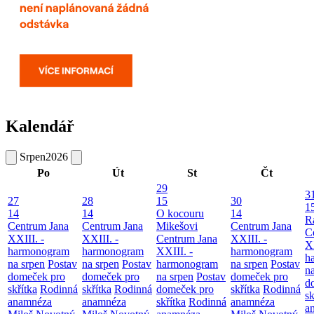
Kalendář
Srpen
2026
Po
Út
St
Čt
29
3
27
28
15
30
1
14
14
O kocouru
14
R
Centrum Jana
Centrum Jana
Mikešovi
Centrum Jana
C
XXIII. -
XXIII. -
Centrum Jana
XXIII. -
XX
harmonogram
harmonogram
XXIII. -
harmonogram
h
na srpen
Postav
na srpen
Postav
harmonogram
na srpen
Postav
n
domeček pro
domeček pro
na srpen
Postav
domeček pro
d
skřítka
Rodinná
skřítka
Rodinná
domeček pro
skřítka
Rodinná
sk
anamnéza
anamnéza
skřítka
Rodinná
anamnéza
a