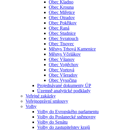
Obec Kladno
Obec Krouna
Obec Miřetice
Obec Otradov
Obec Pokřikov
Obec Raná
Obec Studnice
Obec Svratouch
Obec Tisovec
Městys Trhová Kamenice
Městys Včelákov
Obec Vítanov
Obec Vojtěchov
Obec Vortová
Obec Všeradov
Obec Vysočina
Projednávané dokumenty ÚP
Územně analytické podklady
Veřejné zakázky
Veřejnoprávní smlouvy
Volby
Volby do Evropského parlamentu
Volby do Poslanecké sněmovny
Volby do Senátu
Volby do zastupitelstev krajů