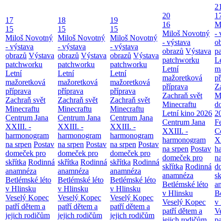
2
20
1
17
18
19
16
M
15
15
15
Miloš Novotný
- 
Miloš Novotný
Miloš Novotný
Miloš Novotný
- výstava
o
- výstava
- výstava
- výstava
obrazů
Výstava
p
obrazů
Výstava
obrazů
Výstava
obrazů
Výstava
patchworku
L
patchworku
patchworku
patchworku
Letní
m
Letní
Letní
Letní
mažoretková
př
mažoretková
mažoretková
mažoretková
příprava
Z
příprava
příprava
příprava
Zachraň svět
M
Zachraň svět
Zachraň svět
Zachraň svět
Minecraftu
d
Minecraftu
Minecraftu
Minecraftu
Letní kino 2026
2
Centrum Jana
Centrum Jana
Centrum Jana
Centrum Jana
F
XXIII. -
XXIII. -
XXIII. -
XXIII. -
C
harmonogram
harmonogram
harmonogram
harmonogram
XX
na srpen
Postav
na srpen
Postav
na srpen
Postav
na srpen
Postav
h
domeček pro
domeček pro
domeček pro
domeček pro
n
skřítka
Rodinná
skřítka
Rodinná
skřítka
Rodinná
skřítka
Rodinná
d
anamnéza
anamnéza
anamnéza
anamnéza
sk
Betlémské léto
Betlémské léto
Betlémské léto
Betlémské léto
a
v Hlinsku
v Hlinsku
v Hlinsku
v Hlinsku
B
Veselý Kopec
Veselý Kopec
Veselý Kopec
Veselý Kopec
v
patří dětem a
patří dětem a
patří dětem a
patří dětem a
V
jejich rodičům
jejich rodičům
jejich rodičům
jejich rodičům
pa