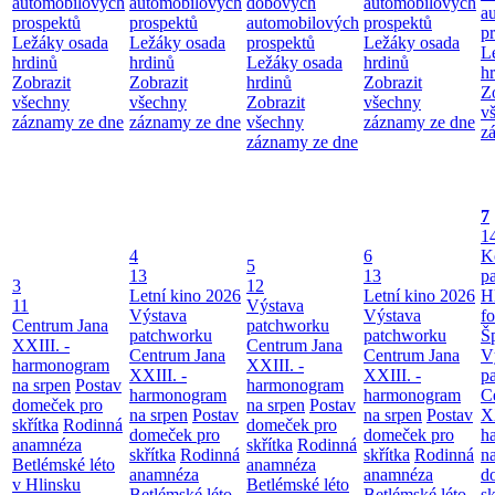
automobilových
automobilových
dobových
automobilových
a
prospektů
prospektů
automobilových
prospektů
p
Ležáky osada
Ležáky osada
prospektů
Ležáky osada
L
hrdinů
hrdinů
Ležáky osada
hrdinů
h
Zobrazit
Zobrazit
hrdinů
Zobrazit
Z
všechny
všechny
Zobrazit
všechny
v
záznamy ze dne
záznamy ze dne
všechny
záznamy ze dne
z
záznamy ze dne
7
1
4
6
K
5
13
13
p
3
12
Letní kino 2026
Letní kino 2026
H
11
Výstava
Výstava
Výstava
f
Centrum Jana
patchworku
patchworku
patchworku
Š
XXIII. -
Centrum Jana
Centrum Jana
Centrum Jana
V
harmonogram
XXIII. -
XXIII. -
XXIII. -
p
na srpen
Postav
harmonogram
harmonogram
harmonogram
C
domeček pro
na srpen
Postav
na srpen
Postav
na srpen
Postav
XX
skřítka
Rodinná
domeček pro
domeček pro
domeček pro
h
anamnéza
skřítka
Rodinná
skřítka
Rodinná
skřítka
Rodinná
n
Betlémské léto
anamnéza
anamnéza
anamnéza
d
v Hlinsku
Betlémské léto
Betlémské léto
Betlémské léto
sk