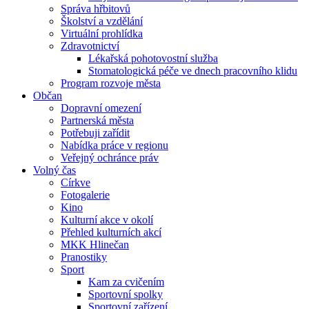
Správa hřbitovů
Školství a vzdělání
Virtuální prohlídka
Zdravotnictví
Lékařská pohotovostní služba
Stomatologická péče ve dnech pracovního klidu
Program rozvoje města
Občan
Dopravní omezení
Partnerská města
Potřebuji zařídit
Nabídka práce v regionu
Veřejný ochránce práv
Volný čas
Církve
Fotogalerie
Kino
Kulturní akce v okolí
Přehled kulturních akcí
MKK Hlinečan
Pranostiky
Sport
Kam za cvičením
Sportovní spolky
Sportovní zařízení