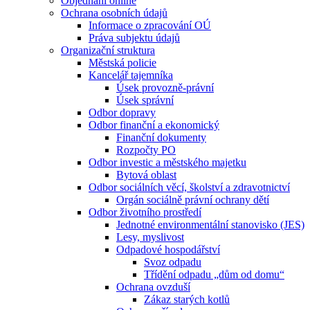
Objednání online
Ochrana osobních údajů
Informace o zpracování OÚ
Práva subjektu údajů
Organizační struktura
Městská policie
Kancelář tajemníka
Úsek provozně-právní
Úsek správní
Odbor dopravy
Odbor finanční a ekonomický
Finanční dokumenty
Rozpočty PO
Odbor investic a městského majetku
Bytová oblast
Odbor sociálních věcí, školství a zdravotnictví
Orgán sociálně právní ochrany dětí
Odbor životního prostředí
Jednotné environmentální stanovisko (JES)
Lesy, myslivost
Odpadové hospodářství
Svoz odpadu
Třídění odpadu „dům od domu“
Ochrana ovzduší
Zákaz starých kotlů