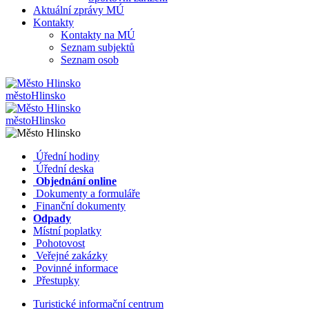
Aktuální zprávy MÚ
Kontakty
Kontakty na MÚ
Seznam subjektů
Seznam osob
město
Hlinsko
město
Hlinsko
​​
Úřední hodiny
​​
Úřední deska
​​
Objednání online
​​
Dokumenty a formuláře
Finanční dokumenty
Odpady
Místní poplatky
​​
Pohotovost
​​
Veřejné zakázky
​​
Povinné informace
​​
Přestupky
Turistické informační centrum