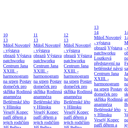
13
14
1
10
11
12
Miloš Novotný
1
13
13
13
- výstava
M
Miloš Novotný
Miloš Novotný
Miloš Novotný
obrazů
Výstava
- 
- výstava
- výstava
- výstava
patchworku
o
obrazů
Výstava
obrazů
Výstava
obrazů
Výstava
Loutková
p
patchworku
patchworku
patchworku
představení na
F
Centrum Jana
Centrum Jana
Centrum Jana
betlémské návsi
s
XXIII. -
XXIII. -
XXIII. -
Centrum Jana
Ja
harmonogram
harmonogram
harmonogram
XXIII. -
h
na srpen
Postav
na srpen
Postav
na srpen
Postav
harmonogram
n
domeček pro
domeček pro
domeček pro
na srpen
Postav
d
skřítka
Rodinná
skřítka
Rodinná
skřítka
Rodinná
domeček pro
sk
anamnéza
anamnéza
anamnéza
skřítka
Rodinná
a
Betlémské léto
Betlémské léto
Betlémské léto
anamnéza
B
v Hlinsku
v Hlinsku
v Hlinsku
Betlémské léto
v
Veselý Kopec
Veselý Kopec
Veselý Kopec
v Hlinsku
V
patří dětem a
patří dětem a
patří dětem a
Veselý Kopec
pa
jejich rodičům
jejich rodičům
jejich rodičům
patří dětem a
je
Jiří Peřina -
Jiří Peřina -
Jiří Peřina -