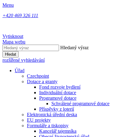
Menu
+420 469 326 111
Vytisknout
Mapa webu
Hledaný výraz
Hledat
rozšířené vyhledávání
Úřad
Czechpoint
Dotace a granty
Fond rozvoje bydlení
Individuální dotace
Programové dotace
Schválené programové dotace
Příspěvky z loterií
Elektronická úřední deska
EU projekty
Formuláře a tiskopisy
Kancelář tajemníka
Obecní živnostenský úřad