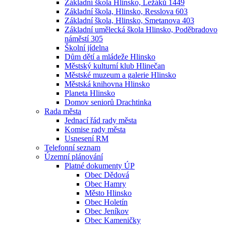
Základní škola Hlinsko, Ležáků 1449
Základní škola, Hlinsko, Resslova 603
Základní škola, Hlinsko, Smetanova 403
Základní umělecká škola Hlinsko, Poděbradovo
náměstí 305
Školní jídelna
Dům dětí a mládeže Hlinsko
Městský kulturní klub Hlinečan
Městské muzeum a galerie Hlinsko
Městská knihovna Hlinsko
Planeta Hlinsko
Domov seniorů Drachtinka
Rada města
Jednací řád rady města
Komise rady města
Usnesení RM
Telefonní seznam
Územní plánování
Platné dokumenty ÚP
Obec Dědová
Obec Hamry
Město Hlinsko
Obec Holetín
Obec Jeníkov
Obec Kameničky