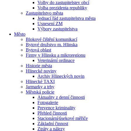
Volby do zastupitelstev obcí
Volba prezidenta republiky
Zastupitelstvo města
Jednací řád zastupitelstva města
Usnesení ZM
Výbory zastupitelstva
Město
Blokové čištění komunikací
Bytové družstvo m. Hlinska
Bytová oblast
Firmy v Hlinsku a mikroregionu
Veterinární ordinace
Historie města
Hlinecké noviny
Archiv Hlineckých novin
Hlinecké TAXI
Jarmarky a trhy
Městská policie
Aktuality z denní činnosti
Fotogalerie
Prevence kriminality
Přehled činnosti
Stacionární⁄úsekové měřiče
Základní činnost
Ztráty a nálezy