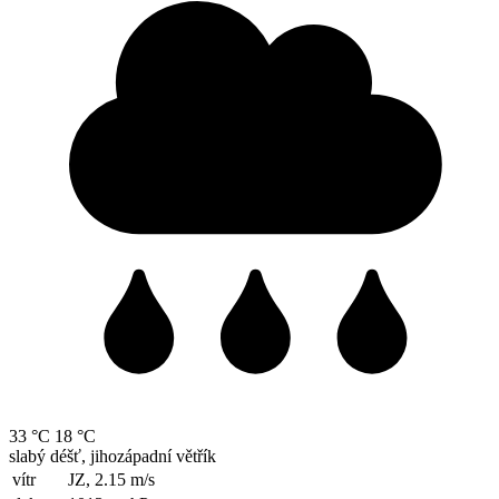
33 °C
18 °C
slabý déšť, jihozápadní větřík
vítr
JZ, 2.15
m/s