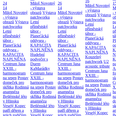
16
24
Miloš Novotný
26
1
Miloš Novotný
14
- výstava
14
M
- výstava
Miloš Novotný
obrazů
Výstava
Miloš Novotný
- 
obrazů
Výstava
- výstava
patchworku
- výstava
o
patchworku
obrazů
Výstava
Letní
obrazů
Výstava
p
Letní
patchworku
příměstský
patchworku
L
příměstský
Letní
tábor -
Letní
p
tábor -
příměstský
Planeťácká
příměstský
tá
Planeťácká
tábor -
oddysea -
tábor -
P
oddysea -
Planeťácká
KAPACITA
Planeťácká
o
KAPACITA
oddysea -
NAPLNĚNA
oddysea -
K
NAPLNĚNA
KAPACITA
Hudební
KAPACITA
N
Kouzelný
NAPLNĚNA
podvečer s
NAPLNĚNA
K
patchwork
U2
Centrum Jana
Duem
Centrum Jana
p
acoustic tribute
XXIII. -
KaMarádky
XXIII. -
A
Centrum Jana
harmonogram
Centrum Jana
harmonogram
fo
XXIII. -
na srpen
Postav
XXIII. -
na srpen
Postav
sl
harmonogram
domeček pro
harmonogram
domeček pro
C
na srpen
Postav
skřítka
Rodinná
na srpen
Postav
skřítka
Rodinná
XX
domeček pro
anamnéza
domeček pro
anamnéza
h
skřítka
Rodinná
Betlémské léto
skřítka
Rodinná
Betlémské léto
n
anamnéza
v Hlinsku
anamnéza
v Hlinsku
d
Betlémské léto
Veselý Kopec
Betlémské léto
Veselý Kopec
sk
v Hlinsku
patří dětem a
v Hlinsku
patří dětem a
a
Veselý Kopec
jejich rodičům
Veselý Kopec
jejich rodičům
B