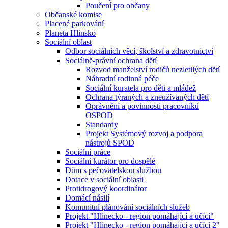
Poučení pro občany
Občanské komise
Placené parkování
Planeta Hlinsko
Sociální oblast
Odbor sociálních věcí, školství a zdravotnictví
Sociálně-právní ochrana dětí
Rozvod manželství rodičů nezletilých dětí
Náhradní rodinná péče
Sociální kuratela pro děti a mládež
Ochrana týraných a zneužívaných dětí
Oprávnění a povinnosti pracovníků
OSPOD
Standardy
Projekt Systémový rozvoj a podpora
nástrojů SPOD
Sociální práce
Sociální kurátor pro dospělé
Dům s pečovatelskou službou
Dotace v sociální oblasti
Protidrogový koordinátor
Domácí násilí
Komunitní plánování sociálních služeb
Projekt "Hlinecko - region pomáhající a učící"
Projekt "Hlinecko - region pomáhající a učící 2"