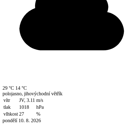
29 °C
14 °C
polojasno, jihovýchodní větřík
vítr
JV, 3.11
m/s
tlak
1018
hPa
vlhkost
27
%
pondělí 10. 8. 2026