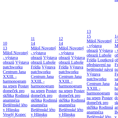
13
15
1
11
12
Miloš Novotný
1
10
14
14
- výstava
M
13
Miloš Novotný
Miloš Novotný
obrazů
Výstava
- 
Miloš Novotný
- výstava
- výstava
obrazů Luboše
o
- výstava
obrazů
Výstava
obrazů
Výstava
Frídla
Loutková
o
obrazů
Výstava
obrazů Luboše
obrazů Luboše
představení na
Fr
patchworku
Frídla
Výstava
Frídla
Výstava
betlémské návsi
p
Centrum Jana
patchworku
patchworku
Výstava
F
XXIII. -
Centrum Jana
Centrum Jana
patchworku
s
harmonogram
XXIII. -
XXIII. -
Centrum Jana
Ja
na srpen
Postav
harmonogram
harmonogram
XXIII. -
h
domeček pro
na srpen
Postav
na srpen
Postav
harmonogram
n
skřítka
Rodinná
domeček pro
domeček pro
na srpen
Postav
d
anamnéza
skřítka
Rodinná
skřítka
Rodinná
domeček pro
sk
Betlémské léto
anamnéza
anamnéza
skřítka
Rodinná
a
v Hlinsku
Betlémské léto
Betlémské léto
anamnéza
B
Veselý Kopec
v Hlinsku
v Hlinsku
Betlémské léto
v