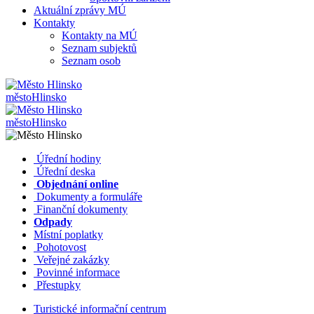
Aktuální zprávy MÚ
Kontakty
Kontakty na MÚ
Seznam subjektů
Seznam osob
město
Hlinsko
město
Hlinsko
​​
Úřední hodiny
​​
Úřední deska
​​
Objednání online
​​
Dokumenty a formuláře
Finanční dokumenty
Odpady
Místní poplatky
​​
Pohotovost
​​
Veřejné zakázky
​​
Povinné informace
​​
Přestupky
Turistické informační centrum