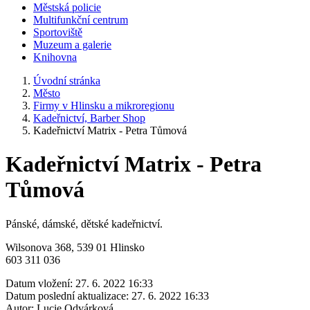
Městská policie
Multifunkční centrum
Sportoviště
Muzeum a galerie
Knihovna
Úvodní stránka
Město
Firmy v Hlinsku a mikroregionu
Kadeřnictví, Barber Shop
Kadeřnictví Matrix - Petra Tůmová
Kadeřnictví Matrix - Petra
Tůmová
Pánské, dámské, dětské kadeřnictví.
Wilsonova 368, 539 01 Hlinsko
603 311 036
Datum vložení:
27. 6. 2022 16:33
Datum poslední aktualizace:
27. 6. 2022 16:33
Autor:
Lucie Odvárková