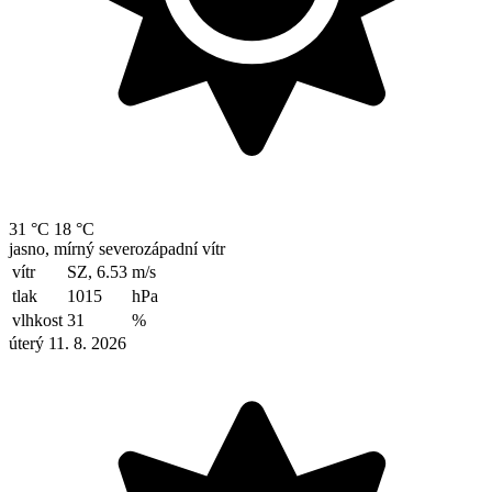
31 °C
18 °C
jasno, mírný severozápadní vítr
vítr
SZ, 6.53
m/s
tlak
1015
hPa
vlhkost
31
%
úterý 11. 8. 2026