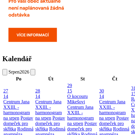
Kalendář
Srpen
2026
Po
Út
St
Čt
29
3
27
28
15
30
1
14
14
O kocouru
14
R
Centrum Jana
Centrum Jana
Mikešovi
Centrum Jana
C
XXIII. -
XXIII. -
Centrum Jana
XXIII. -
XX
harmonogram
harmonogram
XXIII. -
harmonogram
h
na srpen
Postav
na srpen
Postav
harmonogram
na srpen
Postav
n
domeček pro
domeček pro
na srpen
Postav
domeček pro
d
skřítka
Rodinná
skřítka
Rodinná
domeček pro
skřítka
Rodinná
sk
anamnéza
anamnéza
skřítka
Rodinná
anamnéza