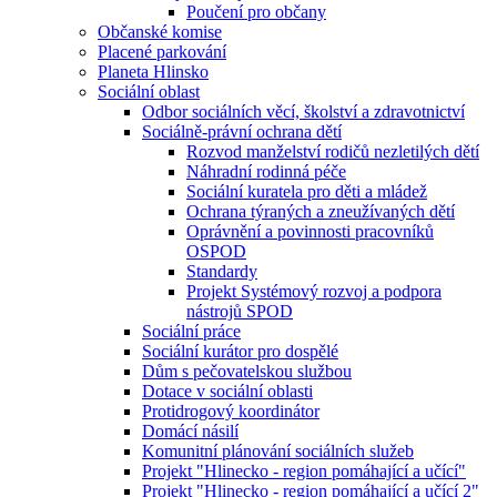
Poučení pro občany
Občanské komise
Placené parkování
Planeta Hlinsko
Sociální oblast
Odbor sociálních věcí, školství a zdravotnictví
Sociálně-právní ochrana dětí
Rozvod manželství rodičů nezletilých dětí
Náhradní rodinná péče
Sociální kuratela pro děti a mládež
Ochrana týraných a zneužívaných dětí
Oprávnění a povinnosti pracovníků
OSPOD
Standardy
Projekt Systémový rozvoj a podpora
nástrojů SPOD
Sociální práce
Sociální kurátor pro dospělé
Dům s pečovatelskou službou
Dotace v sociální oblasti
Protidrogový koordinátor
Domácí násilí
Komunitní plánování sociálních služeb
Projekt "Hlinecko - region pomáhající a učící"
Projekt "Hlinecko - region pomáhající a učící 2"