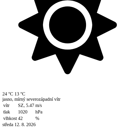
24 °C
13 °C
jasno, mírný severozápadní vítr
vítr
SZ, 5.47
m/s
tlak
1020
hPa
vlhkost
42
%
středa 12. 8. 2026