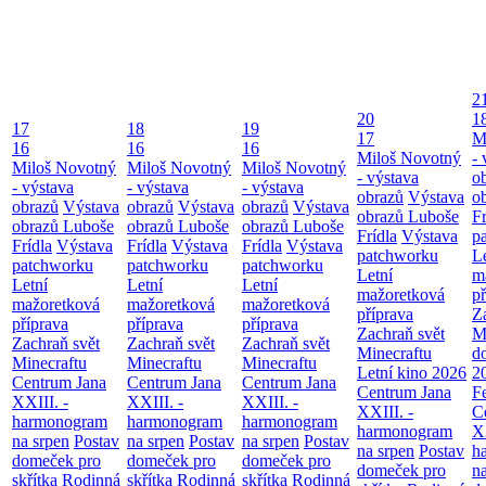
2
20
1
17
18
19
17
M
16
16
16
Miloš Novotný
- 
Miloš Novotný
Miloš Novotný
Miloš Novotný
- výstava
o
- výstava
- výstava
- výstava
obrazů
Výstava
o
obrazů
Výstava
obrazů
Výstava
obrazů
Výstava
obrazů Luboše
Fr
obrazů Luboše
obrazů Luboše
obrazů Luboše
Frídla
Výstava
p
Frídla
Výstava
Frídla
Výstava
Frídla
Výstava
patchworku
L
patchworku
patchworku
patchworku
Letní
m
Letní
Letní
Letní
mažoretková
př
mažoretková
mažoretková
mažoretková
příprava
Z
příprava
příprava
příprava
Zachraň svět
M
Zachraň svět
Zachraň svět
Zachraň svět
Minecraftu
d
Minecraftu
Minecraftu
Minecraftu
Letní kino 2026
2
Centrum Jana
Centrum Jana
Centrum Jana
Centrum Jana
F
XXIII. -
XXIII. -
XXIII. -
XXIII. -
C
harmonogram
harmonogram
harmonogram
harmonogram
XX
na srpen
Postav
na srpen
Postav
na srpen
Postav
na srpen
Postav
h
domeček pro
domeček pro
domeček pro
domeček pro
n
skřítka
Rodinná
skřítka
Rodinná
skřítka
Rodinná