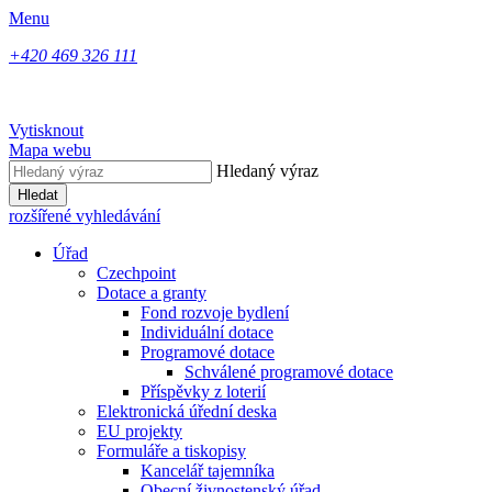
Menu
+420 469 326 111
Vytisknout
Mapa webu
Hledaný výraz
Hledat
rozšířené vyhledávání
Úřad
Czechpoint
Dotace a granty
Fond rozvoje bydlení
Individuální dotace
Programové dotace
Schválené programové dotace
Příspěvky z loterií
Elektronická úřední deska
EU projekty
Formuláře a tiskopisy
Kancelář tajemníka
Obecní živnostenský úřad