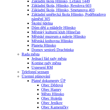
Základní škola Hlinsko, Ležáků 1449
Základní škola, Hlinsko, Resslova 603
Základní škola, Hlinsko, Smetanova 403
Základní umělecká škola Hlinsko, Poděbradovo
náměstí 305
Školní jídelna
Dům dětí a mládeže Hlinsko
Městský kulturní klub Hlinečan
Městské muzeum a galerie Hlinsko
Městská knihovna Hlinsko
Planeta Hlinsko
Domov seniorů Drachtinka
Rada města
Jednací řád rady města
Komise rady města
Usnesení RM
Telefonní seznam
Územní plánování
Platné dokumenty ÚP
Obec Dědová
Obec Hamry
Město Hlinsko
Obec Holetín
Obec Jeníkov
Obec Kameničky