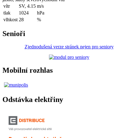
vítr
SV, 4.15
m/s
tlak
1024
hPa
vlhkost
28
%
Senioři
Zjednodušená verze stránek nejen pro seniory
Mobilní rozhlas
Odstávka elektřiny