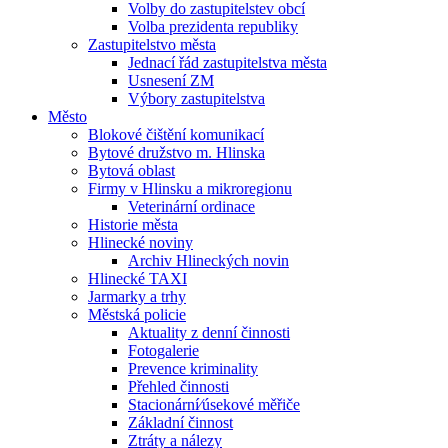
Volby do zastupitelstev obcí
Volba prezidenta republiky
Zastupitelstvo města
Jednací řád zastupitelstva města
Usnesení ZM
Výbory zastupitelstva
Město
Blokové čištění komunikací
Bytové družstvo m. Hlinska
Bytová oblast
Firmy v Hlinsku a mikroregionu
Veterinární ordinace
Historie města
Hlinecké noviny
Archiv Hlineckých novin
Hlinecké TAXI
Jarmarky a trhy
Městská policie
Aktuality z denní činnosti
Fotogalerie
Prevence kriminality
Přehled činnosti
Stacionární⁄úsekové měřiče
Základní činnost
Ztráty a nálezy