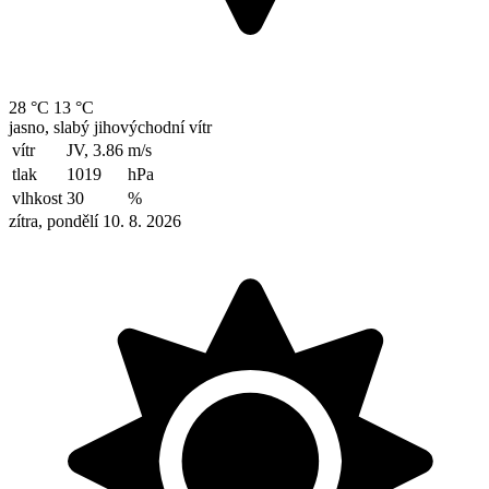
28 °C
13 °C
jasno, slabý jihovýchodní vítr
vítr
JV, 3.86
m/s
tlak
1019
hPa
vlhkost
30
%
zítra, pondělí 10. 8. 2026