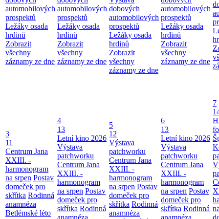
d
automobilových
automobilových
dobových
automobilových
a
prospektů
prospektů
automobilových
prospektů
p
Ležáky osada
Ležáky osada
prospektů
Ležáky osada
L
hrdinů
hrdinů
Ležáky osada
hrdinů
h
Zobrazit
Zobrazit
hrdinů
Zobrazit
Z
všechny
všechny
Zobrazit
všechny
v
záznamy ze dne
záznamy ze dne
všechny
záznamy ze dne
z
záznamy ze dne
7
1
4
6
H
5
13
13
f
3
12
Letní kino 2026
Letní kino 2026
Š
11
Výstava
Výstava
Výstava
K
Centrum Jana
patchworku
patchworku
patchworku
p
XXIII. -
Centrum Jana
Centrum Jana
Centrum Jana
V
harmonogram
XXIII. -
XXIII. -
XXIII. -
p
na srpen
Postav
harmonogram
harmonogram
harmonogram
C
domeček pro
na srpen
Postav
na srpen
Postav
na srpen
Postav
XX
skřítka
Rodinná
domeček pro
domeček pro
domeček pro
h
anamnéza
skřítka
Rodinná
skřítka
Rodinná
skřítka
Rodinná
n
Betlémské léto
anamnéza
anamnéza
anamnéza
d