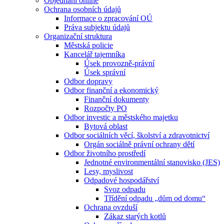
Objednání online
Ochrana osobních údajů
Informace o zpracování OÚ
Práva subjektu údajů
Organizační struktura
Městská policie
Kancelář tajemníka
Úsek provozně-právní
Úsek správní
Odbor dopravy
Odbor finanční a ekonomický
Finanční dokumenty
Rozpočty PO
Odbor investic a městského majetku
Bytová oblast
Odbor sociálních věcí, školství a zdravotnictví
Orgán sociálně právní ochrany dětí
Odbor životního prostředí
Jednotné environmentální stanovisko (JES)
Lesy, myslivost
Odpadové hospodářství
Svoz odpadu
Třídění odpadu „dům od domu“
Ochrana ovzduší
Zákaz starých kotlů