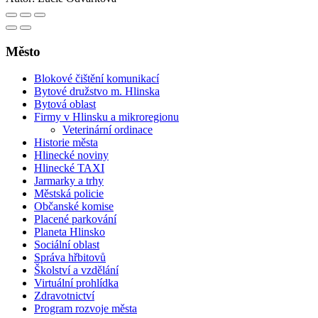
Město
Blokové čištění komunikací
Bytové družstvo m. Hlinska
Bytová oblast
Firmy v Hlinsku a mikroregionu
Veterinární ordinace
Historie města
Hlinecké noviny
Hlinecké TAXI
Jarmarky a trhy
Městská policie
Občanské komise
Placené parkování
Planeta Hlinsko
Sociální oblast
Správa hřbitovů
Školství a vzdělání
Virtuální prohlídka
Zdravotnictví
Program rozvoje města