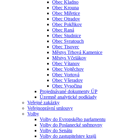
Obec Kladno
Obec Krouna
Obec Miřetice
Obec Otradov
Obec Pokřikov
Obec Raná
Obec Studnice
Obec Svratouch
Obec Tisovec
Městys Trhová Kamenice
Městys Včelákov
Obec Vítanov
Obec Vojtěchov
Obec Vortová
Obec Všeradov
Obec Vysočina
Projednávané dokumenty ÚP
Územně analytické podklady
Veřejné zakázky
Veřejnoprávní smlouvy
Volby
Volby do Evropského parlamentu
Volby do Poslanecké sněmovny
Volby do Senátu
Volby do zastupitelstev krajů