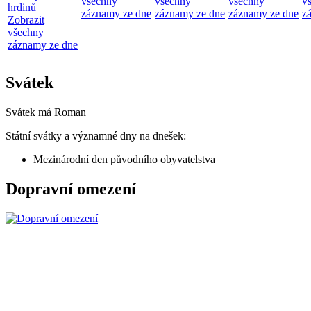
všechny
všechny
všechny
v
hrdinů
záznamy ze dne
záznamy ze dne
záznamy ze dne
z
Zobrazit
všechny
záznamy ze dne
Svátek
Svátek má
Roman
Státní svátky a významné dny na dnešek:
Mezinárodní den původního obyvatelstva
Dopravní omezení