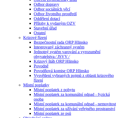
Odbor dopravy
Odbor sociálních věcí
Odbor životního prostředí
Oddělení dotací
Přílohy k vydaným OZV
Stavební úřad
Ostatní
Krizové řízení
Bezpečnostní rada ORP Hlinsko
Integrovaný záchranný systém
Jednotný systém varování a vyrozumění
obyvatelstva ⁄ JSVV ⁄
Krizový štáb ORP Hlinsko
Povodně
Povodňová komise ORP Hlinsko
Vysvětlení vybraných pojmů z oblasti krizového
řízení
Místní poplatky
Místní poplatek z pobytu
Místní poplatek za komunální odpad - fyzická
osoba
Místní poplatek za komunální odpad - nemovitost
Místní poplatek za užívání veřejného prostranství
Místní poplatek ze psů