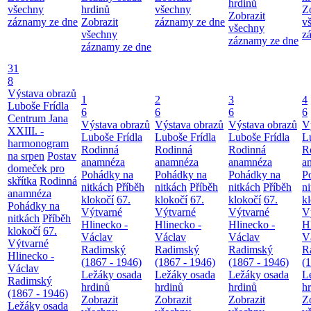
hrdinů
všechny
hrdinů
všechny
Z
Zobrazit
záznamy ze dne
Zobrazit
záznamy ze dne
v
všechny
všechny
z
záznamy ze dne
záznamy ze dne
31
8
Výstava obrazů
1
2
3
4
Luboše Frídla
6
6
6
6
Centrum Jana
Výstava obrazů
Výstava obrazů
Výstava obrazů
V
XXIII. -
Luboše Frídla
Luboše Frídla
Luboše Frídla
L
harmonogram
Rodinná
Rodinná
Rodinná
R
na srpen
Postav
anamnéza
anamnéza
anamnéza
a
domeček pro
Pohádky na
Pohádky na
Pohádky na
P
skřítka
Rodinná
nitkách
Příběh
nitkách
Příběh
nitkách
Příběh
n
anamnéza
klokočí
67.
klokočí
67.
klokočí
67.
k
Pohádky na
Výtvarné
Výtvarné
Výtvarné
V
nitkách
Příběh
Hlinecko -
Hlinecko -
Hlinecko -
H
klokočí
67.
Václav
Václav
Václav
V
Výtvarné
Radimský
Radimský
Radimský
R
Hlinecko -
(1867 - 1946)
(1867 - 1946)
(1867 - 1946)
(
Václav
Ležáky osada
Ležáky osada
Ležáky osada
L
Radimský
hrdinů
hrdinů
hrdinů
h
(1867 - 1946)
Zobrazit
Zobrazit
Zobrazit
Z
Ležáky osada