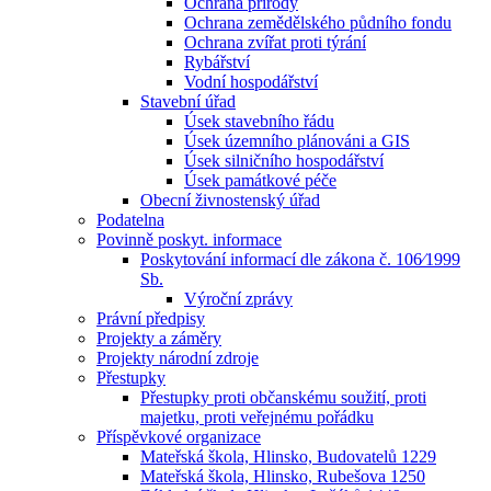
Ochrana přírody
Ochrana zemědělského půdního fondu
Ochrana zvířat proti týrání
Rybářství
Vodní hospodářství
Stavební úřad
Úsek stavebního řádu
Úsek územního plánováni a GIS
Úsek silničního hospodářství
Úsek památkové péče
Obecní živnostenský úřad
Podatelna
Povinně poskyt. informace
Poskytování informací dle zákona č. 106⁄1999
Sb.
Výroční zprávy
Právní předpisy
Projekty a záměry
Projekty národní zdroje
Přestupky
Přestupky proti občanskému soužití, proti
majetku, proti veřejnému pořádku
Příspěvkové organizace
Mateřská škola, Hlinsko, Budovatelů 1229
Mateřská škola, Hlinsko, Rubešova 1250