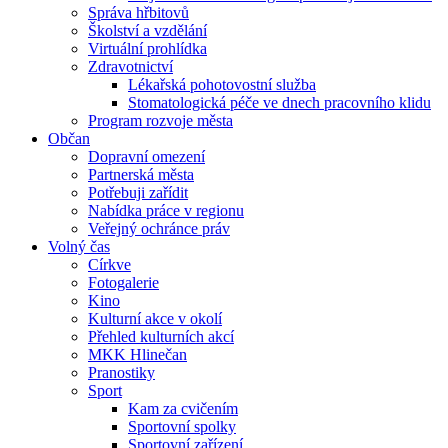
Správa hřbitovů
Školství a vzdělání
Virtuální prohlídka
Zdravotnictví
Lékařská pohotovostní služba
Stomatologická péče ve dnech pracovního klidu
Program rozvoje města
Občan
Dopravní omezení
Partnerská města
Potřebuji zařídit
Nabídka práce v regionu
Veřejný ochránce práv
Volný čas
Církve
Fotogalerie
Kino
Kulturní akce v okolí
Přehled kulturních akcí
MKK Hlinečan
Pranostiky
Sport
Kam za cvičením
Sportovní spolky
Sportovní zařízení