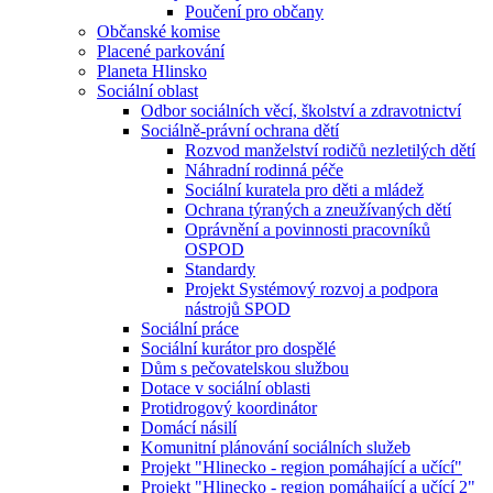
Poučení pro občany
Občanské komise
Placené parkování
Planeta Hlinsko
Sociální oblast
Odbor sociálních věcí, školství a zdravotnictví
Sociálně-právní ochrana dětí
Rozvod manželství rodičů nezletilých dětí
Náhradní rodinná péče
Sociální kuratela pro děti a mládež
Ochrana týraných a zneužívaných dětí
Oprávnění a povinnosti pracovníků
OSPOD
Standardy
Projekt Systémový rozvoj a podpora
nástrojů SPOD
Sociální práce
Sociální kurátor pro dospělé
Dům s pečovatelskou službou
Dotace v sociální oblasti
Protidrogový koordinátor
Domácí násilí
Komunitní plánování sociálních služeb
Projekt "Hlinecko - region pomáhající a učící"
Projekt "Hlinecko - region pomáhající a učící 2"