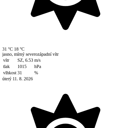
31 °C
18 °C
jasno, mírný severozápadní vítr
vítr
SZ, 6.53
m/s
tlak
1015
hPa
vlhkost
31
%
úterý 11. 8. 2026