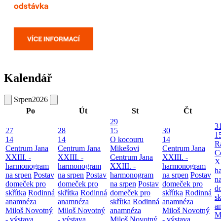
Kalendář
Srpen
2026
Po
Út
St
Čt
29
3
27
28
15
30
1
14
14
O kocouru
14
R
Centrum Jana
Centrum Jana
Mikešovi
Centrum Jana
C
XXIII. -
XXIII. -
Centrum Jana
XXIII. -
XX
harmonogram
harmonogram
XXIII. -
harmonogram
h
na srpen
Postav
na srpen
Postav
harmonogram
na srpen
Postav
n
domeček pro
domeček pro
na srpen
Postav
domeček pro
d
skřítka
Rodinná
skřítka
Rodinná
domeček pro
skřítka
Rodinná
sk
anamnéza
anamnéza
skřítka
Rodinná
anamnéza
a
Miloš Novotný
Miloš Novotný
anamnéza
Miloš Novotný
M
- výstava
- výstava
Miloš Novotný
- výstava