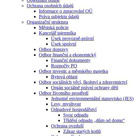
Objednání online
Ochrana osobních údajů
Informace o zpracování OÚ
Práva subjektu údajů
Organizační struktura
Městská policie
Kancelář tajemníka
Úsek provozně-právní
Úsek správní
Odbor dopravy
Odbor finanční a ekonomický
Finanční dokumenty
Rozpočty PO
Odbor investic a městského majetku
Bytová oblast
Odbor sociálních věcí, školství a zdravotnictví
Orgán sociálně právní ochrany dětí
Odbor životního prostředí
Jednotné environmentální stanovisko (JES)
Lesy, myslivost
Odpadové hospodářství
Svoz odpadu
Třídění odpadu „dům od domu“
Ochrana ovzduší
Zákaz starých kotlů