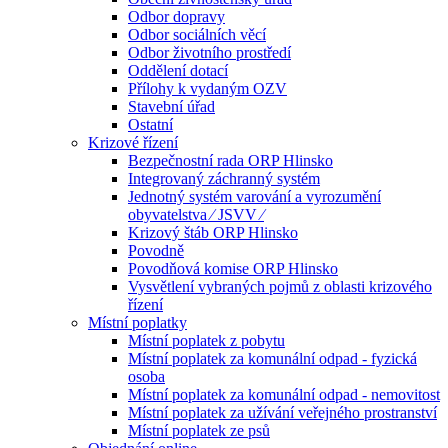
Odbor dopravy
Odbor sociálních věcí
Odbor životního prostředí
Oddělení dotací
Přílohy k vydaným OZV
Stavební úřad
Ostatní
Krizové řízení
Bezpečnostní rada ORP Hlinsko
Integrovaný záchranný systém
Jednotný systém varování a vyrozumění
obyvatelstva ⁄ JSVV ⁄
Krizový štáb ORP Hlinsko
Povodně
Povodňová komise ORP Hlinsko
Vysvětlení vybraných pojmů z oblasti krizového
řízení
Místní poplatky
Místní poplatek z pobytu
Místní poplatek za komunální odpad - fyzická
osoba
Místní poplatek za komunální odpad - nemovitost
Místní poplatek za užívání veřejného prostranství
Místní poplatek ze psů