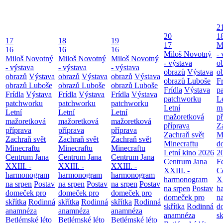
2
20
1
17
18
19
17
M
16
16
16
Miloš Novotný
- 
Miloš Novotný
Miloš Novotný
Miloš Novotný
- výstava
o
- výstava
- výstava
- výstava
obrazů
Výstava
o
obrazů
Výstava
obrazů
Výstava
obrazů
Výstava
obrazů Luboše
Fr
obrazů Luboše
obrazů Luboše
obrazů Luboše
Frídla
Výstava
p
Frídla
Výstava
Frídla
Výstava
Frídla
Výstava
patchworku
L
patchworku
patchworku
patchworku
Letní
m
Letní
Letní
Letní
mažoretková
př
mažoretková
mažoretková
mažoretková
příprava
Z
příprava
příprava
příprava
Zachraň svět
M
Zachraň svět
Zachraň svět
Zachraň svět
Minecraftu
d
Minecraftu
Minecraftu
Minecraftu
Letní kino 2026
2
Centrum Jana
Centrum Jana
Centrum Jana
Centrum Jana
F
XXIII. -
XXIII. -
XXIII. -
XXIII. -
C
harmonogram
harmonogram
harmonogram
harmonogram
XX
na srpen
Postav
na srpen
Postav
na srpen
Postav
na srpen
Postav
h
domeček pro
domeček pro
domeček pro
domeček pro
n
skřítka
Rodinná
skřítka
Rodinná
skřítka
Rodinná
skřítka
Rodinná
d
anamnéza
anamnéza
anamnéza
anamnéza
sk
Betlémské léto
Betlémské léto
Betlémské léto