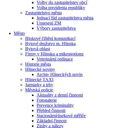
Volby do zastupitelstev obcí
Volba prezidenta republiky
Zastupitelstvo města
Jednací řád zastupitelstva města
Usnesení ZM
Výbory zastupitelstva
Město
Blokové čištění komunikací
Bytové družstvo m. Hlinska
Bytová oblast
Firmy v Hlinsku a mikroregionu
Veterinární ordinace
Historie města
Hlinecké noviny
Archiv Hlineckých novin
Hlinecké TAXI
Jarmarky a trhy
Městská policie
Aktuality z denní činnosti
Fotogalerie
Prevence kriminality
Přehled činnosti
Stacionární⁄úsekové měřiče
Základní činnost
Ztráty a nálezy