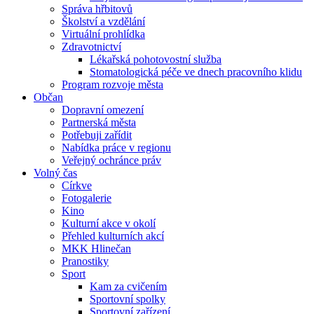
Správa hřbitovů
Školství a vzdělání
Virtuální prohlídka
Zdravotnictví
Lékařská pohotovostní služba
Stomatologická péče ve dnech pracovního klidu
Program rozvoje města
Občan
Dopravní omezení
Partnerská města
Potřebuji zařídit
Nabídka práce v regionu
Veřejný ochránce práv
Volný čas
Církve
Fotogalerie
Kino
Kulturní akce v okolí
Přehled kulturních akcí
MKK Hlinečan
Pranostiky
Sport
Kam za cvičením
Sportovní spolky
Sportovní zařízení