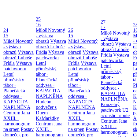
25
27
16
2
17
24
Miloš Novotný
26
1
Miloš Novotný
15
- výstava
15
M
- výstava
Miloš Novotný
obrazů
Výstava
Miloš Novotný
- 
obrazů
Výstava
- výstava
obrazů Luboše
- výstava
o
obrazů Luboše
obrazů
Výstava
Frídla
Výstava
obrazů
Výstava
o
Frídla
Výstava
obrazů Luboše
patchworku
obrazů Luboše
Fr
patchworku
Frídla
Výstava
Letní
Frídla
Výstava
p
Letní
patchworku
příměstský
patchworku
L
příměstský
Letní
tábor -
Letní
p
tábor -
příměstský
Planeťácká
příměstský
tá
Planeťácká
tábor -
oddysea -
tábor -
P
oddysea -
Planeťácká
KAPACITA
Planeťácká
o
KAPACITA
oddysea -
NAPLNĚNA
oddysea -
K
NAPLNĚNA
KAPACITA
Hudební
KAPACITA
N
Kouzelný
NAPLNĚNA
podvečer s
NAPLNĚNA
K
patchwork
U2
Centrum Jana
Duem
Centrum Jana
p
acoustic tribute
XXIII. -
KaMarádky
XXIII. -
A
Centrum Jana
harmonogram
Centrum Jana
harmonogram
fo
XXIII. -
na srpen
Postav
XXIII. -
na srpen
Postav
sl
harmonogram
domeček pro
harmonogram
domeček pro
C