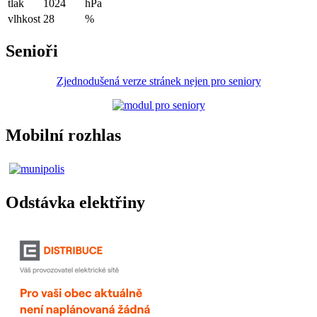
tlak
1024
hPa
vlhkost
28
%
Senioři
Zjednodušená verze stránek nejen pro seniory
Mobilní rozhlas
Odstávka elektřiny