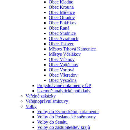
Obec Kladno
Obec Krouna
Obec Miřetice
Obec Otradov
Obec Pokřikov
Obec Raná
Obec Studnice
Obec Svratouch
Obec Tisovec
Městys Trhová Kamenice
Městys Včelákov
Obec Vítanov
Obec Vojtěchov
Obec Vortová
Obec Všeradov
Obec Vysočina
Projednávané dokumenty ÚP
Územně analytické podklady
Veřejné zakázky
Veřejnoprávní smlouvy
Volby
Volby do Evropského parlamentu
Volby do Poslanecké sněmovny
Volby do Senátu
Volby do zastupitelstev krajů