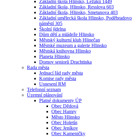
Základní škola Hlinsko, Ležáků 1449
Základní škola, Hlinsko, Resslova 603
Základní škola, Hlinsko, Smetanova 403
Základní umělecká škola Hlinsko, Poděbradovo
náměstí 305
Školní jídelna
Dům dětí a mládeže Hlinsko
Městský kulturní klub Hlinečan
Městské muzeum a galerie Hlinsko
Městská knihovna Hlinsko
Planeta Hlinsko
Domov seniorů Drachtinka
Rada města
Jednací řád rady města
Komise rady města
Usnesení RM
Telefonní seznam
Územní plánování
Platné dokumenty ÚP
Obec Dědová
Obec Hamry
Město Hlinsko
Obec Holetín
Obec Jeníkov
Obec Kameničky