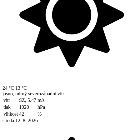
24 °C
13 °C
jasno, mírný severozápadní vítr
vítr
SZ, 5.47
m/s
tlak
1020
hPa
vlhkost
42
%
středa 12. 8. 2026