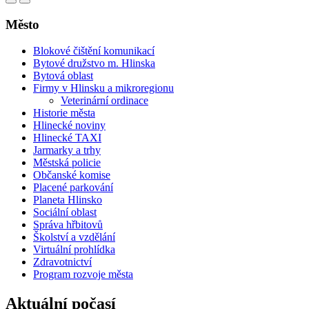
Město
Blokové čištění komunikací
Bytové družstvo m. Hlinska
Bytová oblast
Firmy v Hlinsku a mikroregionu
Veterinární ordinace
Historie města
Hlinecké noviny
Hlinecké TAXI
Jarmarky a trhy
Městská policie
Občanské komise
Placené parkování
Planeta Hlinsko
Sociální oblast
Správa hřbitovů
Školství a vzdělání
Virtuální prohlídka
Zdravotnictví
Program rozvoje města
Aktuální počasí