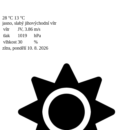
28 °C
13 °C
jasno, slabý jihovýchodní vítr
vítr
JV, 3.86
m/s
tlak
1019
hPa
vlhkost
30
%
zítra, pondělí 10. 8. 2026