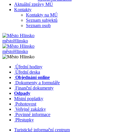
Aktuální zprávy MÚ
Kontakty
Kontakty na MÚ
Seznam subjektů
Seznam osob
město
Hlinsko
město
Hlinsko
​​
Úřední hodiny
​​
Úřední deska
​​
Objednání online
​​
Dokumenty a formuláře
Finanční dokumenty
Odpady
Místní poplatky
​​
Pohotovost
​​
Veřejné zakázky
​​
Povinné informace
​​
Přestupky
Turistické informační centrum