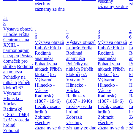
všechny
všechny
z
záznamy ze dne
záznamy ze dne
31
8
Výstava obrazů
1
2
3
4
Luboše Frídla
6
6
6
6
Centrum Jana
Výstava obrazů
Výstava obrazů
Výstava obrazů
V
XXIII. -
Luboše Frídla
Luboše Frídla
Luboše Frídla
L
harmonogram
Rodinná
Rodinná
Rodinná
R
na srpen
Postav
anamnéza
anamnéza
anamnéza
a
domeček pro
Pohádky na
Pohádky na
Pohádky na
P
skřítka
Rodinná
nitkách
Příběh
nitkách
Příběh
nitkách
Příběh
n
anamnéza
klokočí
67.
klokočí
67.
klokočí
67.
k
Pohádky na
Výtvarné
Výtvarné
Výtvarné
V
nitkách
Příběh
Hlinecko -
Hlinecko -
Hlinecko -
H
klokočí
67.
Václav
Václav
Václav
V
Výtvarné
Radimský
Radimský
Radimský
R
Hlinecko -
(1867 - 1946)
(1867 - 1946)
(1867 - 1946)
(
Václav
Ležáky osada
Ležáky osada
Ležáky osada
L
Radimský
hrdinů
hrdinů
hrdinů
h
(1867 - 1946)
Zobrazit
Zobrazit
Zobrazit
Z
Ležáky osada
všechny
všechny
všechny
v
hrdinů
záznamy ze dne
záznamy ze dne
záznamy ze dne
z
Zobrazit