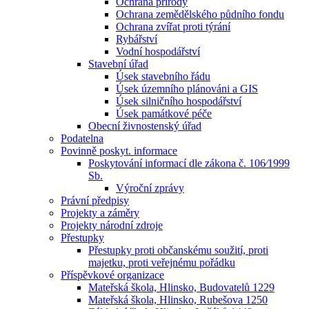
Ochrana přírody
Ochrana zemědělského půdního fondu
Ochrana zvířat proti týrání
Rybářství
Vodní hospodářství
Stavební úřad
Úsek stavebního řádu
Úsek územního plánováni a GIS
Úsek silničního hospodářství
Úsek památkové péče
Obecní živnostenský úřad
Podatelna
Povinně poskyt. informace
Poskytování informací dle zákona č. 106⁄1999
Sb.
Výroční zprávy
Právní předpisy
Projekty a záměry
Projekty národní zdroje
Přestupky
Přestupky proti občanskému soužití, proti
majetku, proti veřejnému pořádku
Příspěvkové organizace
Mateřská škola, Hlinsko, Budovatelů 1229
Mateřská škola, Hlinsko, Rubešova 1250