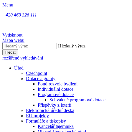
Menu
+420 469 326 111
Vytisknout
Mapa webu
Hledaný výraz
Hledat
rozšířené vyhledávání
Úřad
Czechpoint
Dotace a granty
Fond rozvoje bydlení
Individuální dotace
Programové dotace
Schválené programové dotace
Příspěvky z loterií
Elektronická úřední deska
EU projekty
Formuláře a tiskopisy
Kancelář tajemníka
Obecní živnostenský úřad