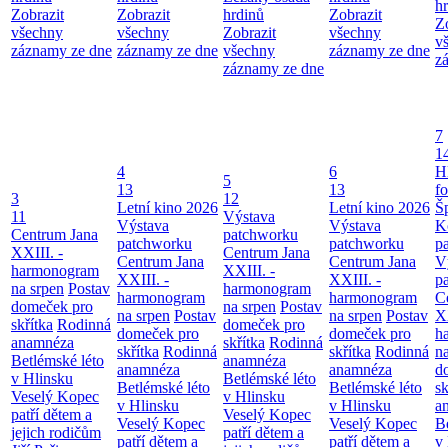
h
Zobrazit
Zobrazit
hrdinů
Zobrazit
Z
všechny
všechny
Zobrazit
všechny
v
záznamy ze dne
záznamy ze dne
všechny
záznamy ze dne
z
záznamy ze dne
7
1
4
6
H
5
13
13
f
3
12
Letní kino 2026
Letní kino 2026
Š
11
Výstava
Výstava
Výstava
K
Centrum Jana
patchworku
patchworku
patchworku
p
XXIII. -
Centrum Jana
Centrum Jana
Centrum Jana
V
harmonogram
XXIII. -
XXIII. -
XXIII. -
p
na srpen
Postav
harmonogram
harmonogram
harmonogram
C
domeček pro
na srpen
Postav
na srpen
Postav
na srpen
Postav
XX
skřítka
Rodinná
domeček pro
domeček pro
domeček pro
h
anamnéza
skřítka
Rodinná
skřítka
Rodinná
skřítka
Rodinná
n
Betlémské léto
anamnéza
anamnéza
anamnéza
d
v Hlinsku
Betlémské léto
Betlémské léto
Betlémské léto
sk
Veselý Kopec
v Hlinsku
v Hlinsku
v Hlinsku
a
patří dětem a
Veselý Kopec
Veselý Kopec
Veselý Kopec
B
jejich rodičům
patří dětem a
patří dětem a
patří dětem a
v