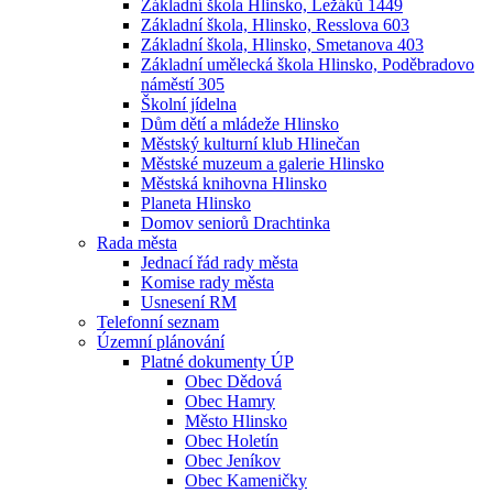
Základní škola Hlinsko, Ležáků 1449
Základní škola, Hlinsko, Resslova 603
Základní škola, Hlinsko, Smetanova 403
Základní umělecká škola Hlinsko, Poděbradovo
náměstí 305
Školní jídelna
Dům dětí a mládeže Hlinsko
Městský kulturní klub Hlinečan
Městské muzeum a galerie Hlinsko
Městská knihovna Hlinsko
Planeta Hlinsko
Domov seniorů Drachtinka
Rada města
Jednací řád rady města
Komise rady města
Usnesení RM
Telefonní seznam
Územní plánování
Platné dokumenty ÚP
Obec Dědová
Obec Hamry
Město Hlinsko
Obec Holetín
Obec Jeníkov
Obec Kameničky