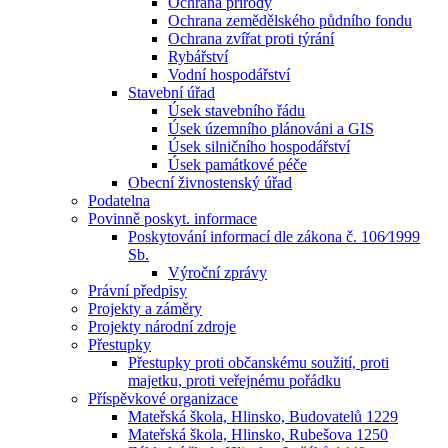
Ochrana přírody
Ochrana zemědělského půdního fondu
Ochrana zvířat proti týrání
Rybářství
Vodní hospodářství
Stavební úřad
Úsek stavebního řádu
Úsek územního plánováni a GIS
Úsek silničního hospodářství
Úsek památkové péče
Obecní živnostenský úřad
Podatelna
Povinně poskyt. informace
Poskytování informací dle zákona č. 106⁄1999
Sb.
Výroční zprávy
Právní předpisy
Projekty a záměry
Projekty národní zdroje
Přestupky
Přestupky proti občanskému soužití, proti
majetku, proti veřejnému pořádku
Příspěvkové organizace
Mateřská škola, Hlinsko, Budovatelů 1229
Mateřská škola, Hlinsko, Rubešova 1250