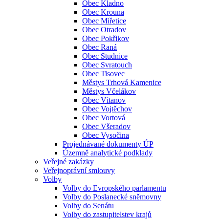
Obec Kladno
Obec Krouna
Obec Miřetice
Obec Otradov
Obec Pokřikov
Obec Raná
Obec Studnice
Obec Svratouch
Obec Tisovec
Městys Trhová Kamenice
Městys Včelákov
Obec Vítanov
Obec Vojtěchov
Obec Vortová
Obec Všeradov
Obec Vysočina
Projednávané dokumenty ÚP
Územně analytické podklady
Veřejné zakázky
Veřejnoprávní smlouvy
Volby
Volby do Evropského parlamentu
Volby do Poslanecké sněmovny
Volby do Senátu
Volby do zastupitelstev krajů