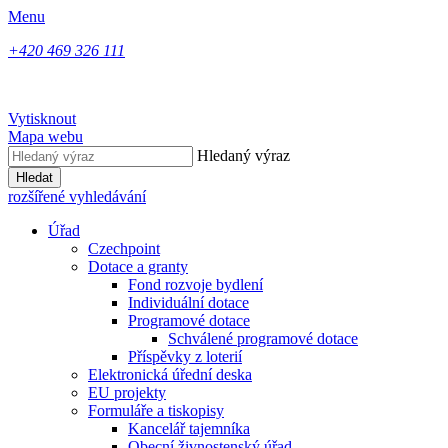
Menu
+420 469 326 111
Vytisknout
Mapa webu
Hledaný výraz
Hledat
rozšířené vyhledávání
Úřad
Czechpoint
Dotace a granty
Fond rozvoje bydlení
Individuální dotace
Programové dotace
Schválené programové dotace
Příspěvky z loterií
Elektronická úřední deska
EU projekty
Formuláře a tiskopisy
Kancelář tajemníka
Obecní živnostenský úřad