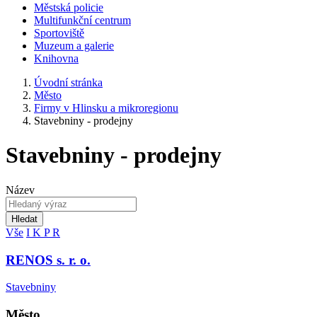
Městská policie
Multifunkční centrum
Sportoviště
Muzeum a galerie
Knihovna
Úvodní stránka
Město
Firmy v Hlinsku a mikroregionu
Stavebniny - prodejny
Stavebniny - prodejny
Název
Hledat
Vše
I
K
P
R
RENOS s. r. o.
Stavebniny
Město