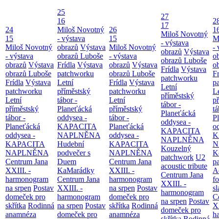
25
27
16
2
17
24
Miloš Novotný
26
1
Miloš Novotný
15
- výstava
15
M
- výstava
Miloš Novotný
obrazů
Výstava
Miloš Novotný
- 
obrazů
Výstava
- výstava
obrazů Luboše
- výstava
o
obrazů Luboše
obrazů
Výstava
Frídla
Výstava
obrazů
Výstava
o
Frídla
Výstava
obrazů Luboše
patchworku
obrazů Luboše
Fr
patchworku
Frídla
Výstava
Letní
Frídla
Výstava
p
Letní
patchworku
příměstský
patchworku
L
příměstský
Letní
tábor -
Letní
p
tábor -
příměstský
Planeťácká
příměstský
tá
Planeťácká
tábor -
oddysea -
tábor -
P
oddysea -
Planeťácká
KAPACITA
Planeťácká
o
KAPACITA
oddysea -
NAPLNĚNA
oddysea -
K
NAPLNĚNA
KAPACITA
Hudební
KAPACITA
N
Kouzelný
NAPLNĚNA
podvečer s
NAPLNĚNA
K
patchwork
U2
Centrum Jana
Duem
Centrum Jana
p
acoustic tribute
XXIII. -
KaMarádky
XXIII. -
A
Centrum Jana
harmonogram
Centrum Jana
harmonogram
fo
XXIII. -
na srpen
Postav
XXIII. -
na srpen
Postav
sl
harmonogram
domeček pro
harmonogram
domeček pro
C
na srpen
Postav
skřítka
Rodinná
na srpen
Postav
skřítka
Rodinná
XX
domeček pro
anamnéza
domeček pro
anamnéza
h
skřítka
Rodinná