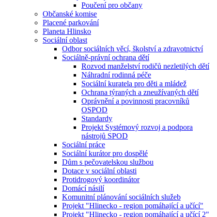
Poučení pro občany
Občanské komise
Placené parkování
Planeta Hlinsko
Sociální oblast
Odbor sociálních věcí, školství a zdravotnictví
Sociálně-právní ochrana dětí
Rozvod manželství rodičů nezletilých dětí
Náhradní rodinná péče
Sociální kuratela pro děti a mládež
Ochrana týraných a zneužívaných dětí
Oprávnění a povinnosti pracovníků
OSPOD
Standardy
Projekt Systémový rozvoj a podpora
nástrojů SPOD
Sociální práce
Sociální kurátor pro dospělé
Dům s pečovatelskou službou
Dotace v sociální oblasti
Protidrogový koordinátor
Domácí násilí
Komunitní plánování sociálních služeb
Projekt "Hlinecko - region pomáhající a učící"
Projekt "Hlinecko - region pomáhající a učící 2"