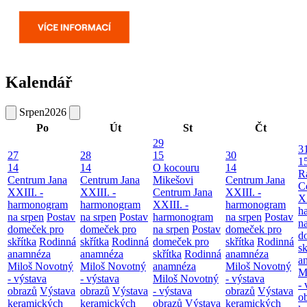
Kalendář
Srpen
2026
Po
Út
St
Čt
29
3
27
28
15
30
1
14
14
O kocouru
14
R
Centrum Jana
Centrum Jana
Mikešovi
Centrum Jana
C
XXIII. -
XXIII. -
Centrum Jana
XXIII. -
XX
harmonogram
harmonogram
XXIII. -
harmonogram
h
na srpen
Postav
na srpen
Postav
harmonogram
na srpen
Postav
n
domeček pro
domeček pro
na srpen
Postav
domeček pro
d
skřítka
Rodinná
skřítka
Rodinná
domeček pro
skřítka
Rodinná
sk
anamnéza
anamnéza
skřítka
Rodinná
anamnéza
a
Miloš Novotný
Miloš Novotný
anamnéza
Miloš Novotný
M
- výstava
- výstava
Miloš Novotný
- výstava
- 
obrazů
Výstava
obrazů
Výstava
- výstava
obrazů
Výstava
o
keramických
keramických
obrazů
Výstava
keramických