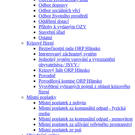
Odbor dopravy
Odbor sociálních věcí
Odbor životního prostředí
Oddělení dotací
Přílohy k vydaným OZV
Stavební úřad
Ostatní
Krizové řízení
Bezpečnostní rada ORP Hlinsko
Integrovaný záchranný systém
Jednotný systém varování a vyrozumění
obyvatelstva ⁄ JSVV ⁄
Krizový štáb ORP Hlinsko
Povodně
Povodňová komise ORP Hlinsko
Vysvětlení vybraných pojmů z oblasti krizového
řízení
Místní poplatky
Místní poplatek z pobytu
Místní poplatek za komunální odpad - fyzická
osoba
Místní poplatek za komunální odpad - nemovitost
Místní poplatek za užívání veřejného prostranství
Místní poplatek ze psů