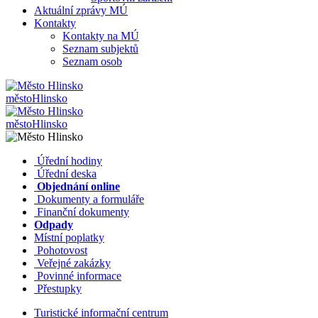
Aktuální zprávy MÚ
Kontakty
Kontakty na MÚ
Seznam subjektů
Seznam osob
město
Hlinsko
město
Hlinsko
​​
Úřední hodiny
​​
Úřední deska
​​
Objednání online
​​
Dokumenty a formuláře
Finanční dokumenty
Odpady
Místní poplatky
​​
Pohotovost
​​
Veřejné zakázky
​​
Povinné informace
​​
Přestupky
Turistické informační centrum