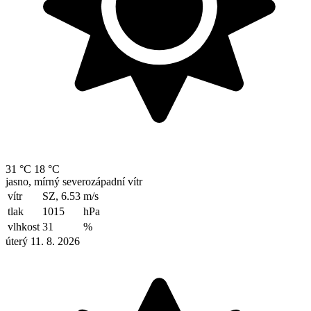
31 °C
18 °C
jasno, mírný severozápadní vítr
vítr
SZ, 6.53
m/s
tlak
1015
hPa
vlhkost
31
%
úterý 11. 8. 2026