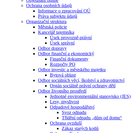
Objednání online
Ochrana osobních údajů
Informace o zpracování OÚ
Práva subjektu údajů
Organizační struktura
Městská policie
Kancelář tajemníka
Úsek provozně-právní
Úsek správní
Odbor dopravy
Odbor finanční a ekonomický
Finanční dokumenty
Rozpočty PO
Odbor investic a městského majetku
Bytová oblast
Odbor sociálních věcí, školství a zdravotnictví
Orgán sociálně právní ochrany dětí
Odbor životního prostředí
Jednotné environmentální stanovisko (JES)
Lesy, myslivost
Odpadové hospodářství
Svoz odpadu
Třídění odpadu „dům od domu“
Ochrana ovzduší
Zákaz starých kotlů