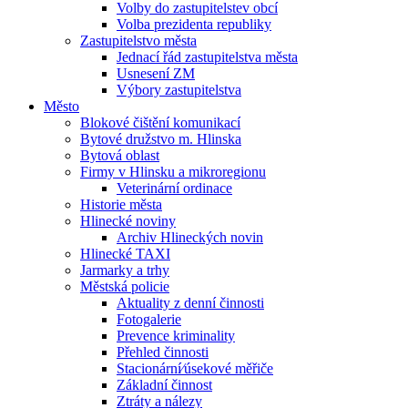
Volby do zastupitelstev obcí
Volba prezidenta republiky
Zastupitelstvo města
Jednací řád zastupitelstva města
Usnesení ZM
Výbory zastupitelstva
Město
Blokové čištění komunikací
Bytové družstvo m. Hlinska
Bytová oblast
Firmy v Hlinsku a mikroregionu
Veterinární ordinace
Historie města
Hlinecké noviny
Archiv Hlineckých novin
Hlinecké TAXI
Jarmarky a trhy
Městská policie
Aktuality z denní činnosti
Fotogalerie
Prevence kriminality
Přehled činnosti
Stacionární⁄úsekové měřiče
Základní činnost
Ztráty a nálezy