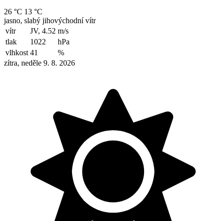
26 °C
13 °C
jasno, slabý jihovýchodní vítr
vítr
JV, 4.52
m/s
tlak
1022
hPa
vlhkost
41
%
zítra, neděle 9. 8. 2026