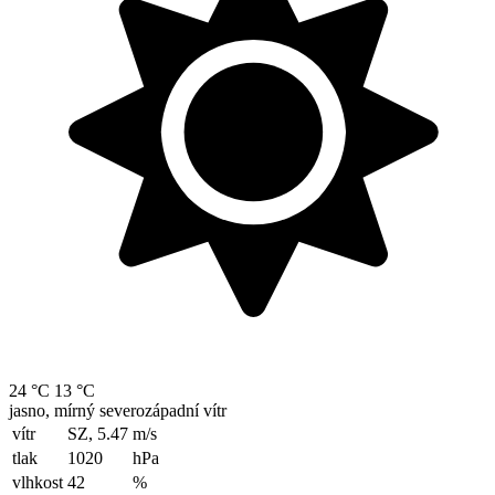
24 °C
13 °C
jasno, mírný severozápadní vítr
vítr
SZ, 5.47
m/s
tlak
1020
hPa
vlhkost
42
%