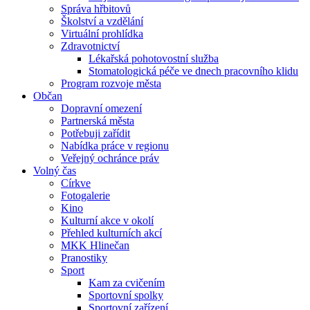
Správa hřbitovů
Školství a vzdělání
Virtuální prohlídka
Zdravotnictví
Lékařská pohotovostní služba
Stomatologická péče ve dnech pracovního klidu
Program rozvoje města
Občan
Dopravní omezení
Partnerská města
Potřebuji zařídit
Nabídka práce v regionu
Veřejný ochránce práv
Volný čas
Církve
Fotogalerie
Kino
Kulturní akce v okolí
Přehled kulturních akcí
MKK Hlinečan
Pranostiky
Sport
Kam za cvičením
Sportovní spolky
Sportovní zařízení