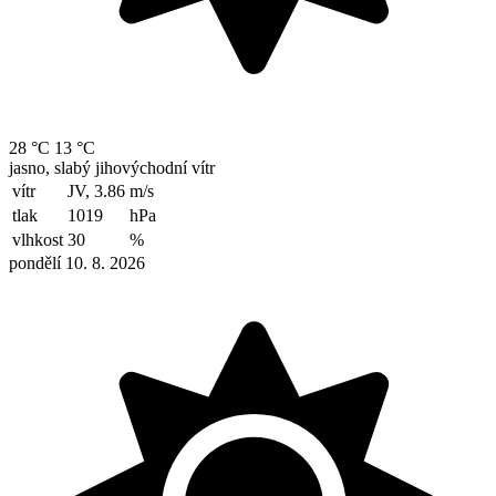
28 °C
13 °C
jasno, slabý jihovýchodní vítr
vítr
JV, 3.86
m/s
tlak
1019
hPa
vlhkost
30
%
pondělí 10. 8. 2026