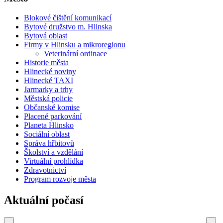
Blokové čištění komunikací
Bytové družstvo m. Hlinska
Bytová oblast
Firmy v Hlinsku a mikroregionu
Veterinární ordinace
Historie města
Hlinecké noviny
Hlinecké TAXI
Jarmarky a trhy
Městská policie
Občanské komise
Placené parkování
Planeta Hlinsko
Sociální oblast
Správa hřbitovů
Školství a vzdělání
Virtuální prohlídka
Zdravotnictví
Program rozvoje města
Aktuální počasí