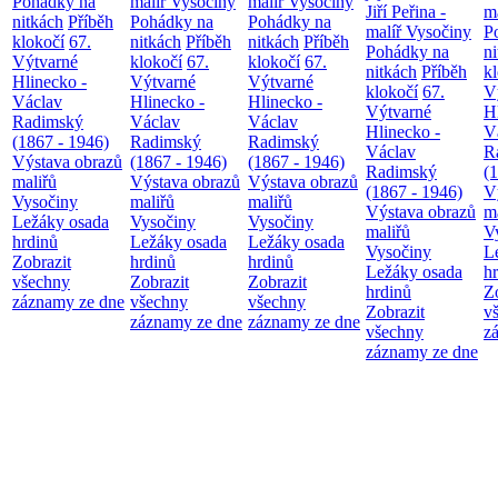
Pohádky na
malíř Vysočiny
malíř Vysočiny
Jiří Peřina -
m
nitkách
Příběh
Pohádky na
Pohádky na
malíř Vysočiny
P
klokočí
67.
nitkách
Příběh
nitkách
Příběh
Pohádky na
n
Výtvarné
klokočí
67.
klokočí
67.
nitkách
Příběh
k
Hlinecko -
Výtvarné
Výtvarné
klokočí
67.
V
Václav
Hlinecko -
Hlinecko -
Výtvarné
H
Radimský
Václav
Václav
Hlinecko -
V
(1867 - 1946)
Radimský
Radimský
Václav
R
Výstava obrazů
(1867 - 1946)
(1867 - 1946)
Radimský
(
maliřů
Výstava obrazů
Výstava obrazů
(1867 - 1946)
V
Vysočiny
maliřů
maliřů
Výstava obrazů
m
Ležáky osada
Vysočiny
Vysočiny
maliřů
V
hrdinů
Ležáky osada
Ležáky osada
Vysočiny
L
Zobrazit
hrdinů
hrdinů
Ležáky osada
h
všechny
Zobrazit
Zobrazit
hrdinů
Z
záznamy ze dne
všechny
všechny
Zobrazit
v
záznamy ze dne
záznamy ze dne
všechny
z
záznamy ze dne