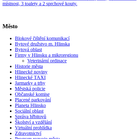
místnost, 3 toalety a 2 sprchové kouty.
Město
Blokové čištění komunikací
Bytové družstvo m. Hlinska
Bytová oblast
Firmy v Hlinsku a mikroregionu
Veterinární ordinace
Historie města
Hlinecké noviny
Hlinecké TAXI
Jarmarky a trhy
Městská policie
Občanské komise
Placené parkování
Planeta Hlinsko
Sociální oblast
Správa hřbitovů
Školství a vzdělání
Virtuální prohlídka
Zdravotnictví
Program rozvoje města