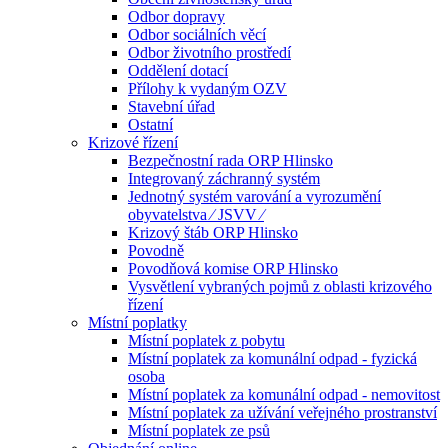
Odbor dopravy
Odbor sociálních věcí
Odbor životního prostředí
Oddělení dotací
Přílohy k vydaným OZV
Stavební úřad
Ostatní
Krizové řízení
Bezpečnostní rada ORP Hlinsko
Integrovaný záchranný systém
Jednotný systém varování a vyrozumění
obyvatelstva ⁄ JSVV ⁄
Krizový štáb ORP Hlinsko
Povodně
Povodňová komise ORP Hlinsko
Vysvětlení vybraných pojmů z oblasti krizového
řízení
Místní poplatky
Místní poplatek z pobytu
Místní poplatek za komunální odpad - fyzická
osoba
Místní poplatek za komunální odpad - nemovitost
Místní poplatek za užívání veřejného prostranství
Místní poplatek ze psů