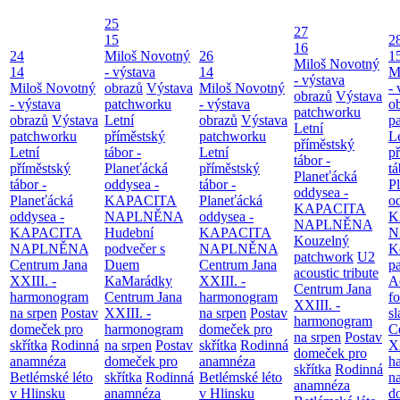
25
27
15
2
16
24
Miloš Novotný
26
1
Miloš Novotný
14
- výstava
14
M
- výstava
Miloš Novotný
obrazů
Výstava
Miloš Novotný
- 
obrazů
Výstava
- výstava
patchworku
- výstava
o
patchworku
obrazů
Výstava
Letní
obrazů
Výstava
p
Letní
patchworku
příměstský
patchworku
L
příměstský
Letní
tábor -
Letní
p
tábor -
příměstský
Planeťácká
příměstský
tá
Planeťácká
tábor -
oddysea -
tábor -
P
oddysea -
Planeťácká
KAPACITA
Planeťácká
o
KAPACITA
oddysea -
NAPLNĚNA
oddysea -
K
NAPLNĚNA
KAPACITA
Hudební
KAPACITA
N
Kouzelný
NAPLNĚNA
podvečer s
NAPLNĚNA
K
patchwork
U2
Centrum Jana
Duem
Centrum Jana
p
acoustic tribute
XXIII. -
KaMarádky
XXIII. -
A
Centrum Jana
harmonogram
Centrum Jana
harmonogram
fo
XXIII. -
na srpen
Postav
XXIII. -
na srpen
Postav
sl
harmonogram
domeček pro
harmonogram
domeček pro
C
na srpen
Postav
skřítka
Rodinná
na srpen
Postav
skřítka
Rodinná
XX
domeček pro
anamnéza
domeček pro
anamnéza
h
skřítka
Rodinná
Betlémské léto
skřítka
Rodinná
Betlémské léto
n
anamnéza
v Hlinsku
anamnéza
v Hlinsku
d