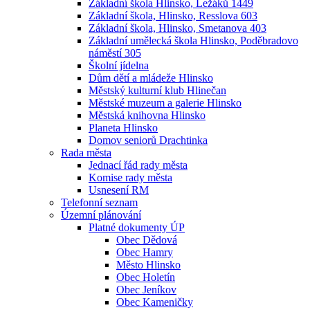
Základní škola Hlinsko, Ležáků 1449
Základní škola, Hlinsko, Resslova 603
Základní škola, Hlinsko, Smetanova 403
Základní umělecká škola Hlinsko, Poděbradovo
náměstí 305
Školní jídelna
Dům dětí a mládeže Hlinsko
Městský kulturní klub Hlinečan
Městské muzeum a galerie Hlinsko
Městská knihovna Hlinsko
Planeta Hlinsko
Domov seniorů Drachtinka
Rada města
Jednací řád rady města
Komise rady města
Usnesení RM
Telefonní seznam
Územní plánování
Platné dokumenty ÚP
Obec Dědová
Obec Hamry
Město Hlinsko
Obec Holetín
Obec Jeníkov
Obec Kameničky