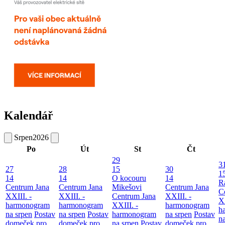
Kalendář
Srpen
2026
Po
Út
St
Čt
29
3
27
28
15
30
1
14
14
O kocouru
14
R
Centrum Jana
Centrum Jana
Mikešovi
Centrum Jana
C
XXIII. -
XXIII. -
Centrum Jana
XXIII. -
XX
harmonogram
harmonogram
XXIII. -
harmonogram
h
na srpen
Postav
na srpen
Postav
harmonogram
na srpen
Postav
n
domeček pro
domeček pro
na srpen
Postav
domeček pro