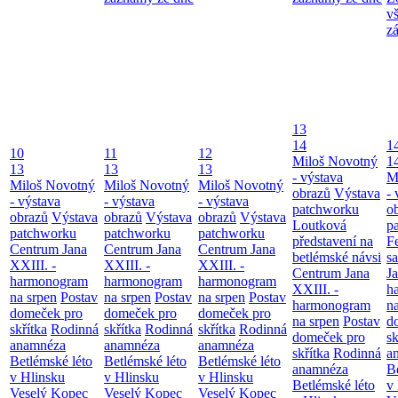
v
z
13
14
1
10
11
12
Miloš Novotný
1
13
13
13
- výstava
M
Miloš Novotný
Miloš Novotný
Miloš Novotný
obrazů
Výstava
- 
- výstava
- výstava
- výstava
patchworku
o
obrazů
Výstava
obrazů
Výstava
obrazů
Výstava
Loutková
p
patchworku
patchworku
patchworku
představení na
F
Centrum Jana
Centrum Jana
Centrum Jana
betlémské návsi
s
XXIII. -
XXIII. -
XXIII. -
Centrum Jana
Ja
harmonogram
harmonogram
harmonogram
XXIII. -
h
na srpen
Postav
na srpen
Postav
na srpen
Postav
harmonogram
n
domeček pro
domeček pro
domeček pro
na srpen
Postav
d
skřítka
Rodinná
skřítka
Rodinná
skřítka
Rodinná
domeček pro
sk
anamnéza
anamnéza
anamnéza
skřítka
Rodinná
a
Betlémské léto
Betlémské léto
Betlémské léto
anamnéza
B
v Hlinsku
v Hlinsku
v Hlinsku
Betlémské léto
v
Veselý Kopec
Veselý Kopec
Veselý Kopec