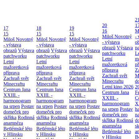
2
20
1
17
18
19
16
M
15
15
15
Miloš Novotný
- 
Miloš Novotný
Miloš Novotný
Miloš Novotný
- výstava
o
- výstava
- výstava
- výstava
obrazů
Výstava
p
obrazů
Výstava
obrazů
Výstava
obrazů
Výstava
patchworku
L
patchworku
patchworku
patchworku
Letní
m
Letní
Letní
Letní
mažoretková
př
mažoretková
mažoretková
mažoretková
příprava
Z
příprava
příprava
příprava
Zachraň svět
M
Zachraň svět
Zachraň svět
Zachraň svět
Minecraftu
d
Minecraftu
Minecraftu
Minecraftu
Letní kino 2026
2
Centrum Jana
Centrum Jana
Centrum Jana
Centrum Jana
F
XXIII. -
XXIII. -
XXIII. -
XXIII. -
C
harmonogram
harmonogram
harmonogram
harmonogram
XX
na srpen
Postav
na srpen
Postav
na srpen
Postav
na srpen
Postav
h
domeček pro
domeček pro
domeček pro
domeček pro
n
skřítka
Rodinná
skřítka
Rodinná
skřítka
Rodinná
skřítka
Rodinná
d
anamnéza
anamnéza
anamnéza
anamnéza
sk
Betlémské léto
Betlémské léto
Betlémské léto
Betlémské léto
a
v Hlinsku
v Hlinsku
v Hlinsku
v Hlinsku
B