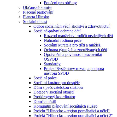
Poučení pro občany
Občanské komise
Placené parkování
Planeta Hlinsko
Sociální oblast
Odbor sociálních věcí, školství a zdravotnictví
Sociálně-právní ochrana dětí
Rozvod manželství rodičů nezletilých dětí
Náhradní rodinná péče
Sociální kuratela pro děti a mládež
Ochrana týraných a zneužívaných dětí
Oprávnění a povinnosti pracovníků
OSPOD
Standardy
Projekt Systémový rozvoj a podpora
nástrojů SPOD
Sociální práce
Sociální kurátor pro dospělé
Dům s pečovatelskou službou
Dotace v sociální oblasti
Protidrogový koordinátor
Domácí násilí
Komunitní plánování sociálních služeb
Projekt "Hlinecko - region pomáhající a učící"
Projekt "Hlinecko - region pomáhající a učící 2"