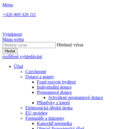
Menu
+420 469 326 111
Vytisknout
Mapa webu
Hledaný výraz
Hledat
rozšířené vyhledávání
Úřad
Czechpoint
Dotace a granty
Fond rozvoje bydlení
Individuální dotace
Programové dotace
Schválené programové dotace
Příspěvky z loterií
Elektronická úřední deska
EU projekty
Formuláře a tiskopisy
Kancelář tajemníka
Obecní živnostenský úřad