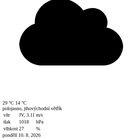
29 °C
14 °C
polojasno, jihovýchodní větřík
vítr
JV, 3.11
m/s
tlak
1018
hPa
vlhkost
27
%
pondělí 10. 8. 2026