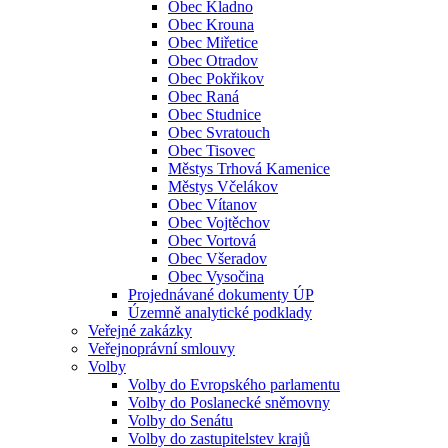
Obec Kladno
Obec Krouna
Obec Miřetice
Obec Otradov
Obec Pokřikov
Obec Raná
Obec Studnice
Obec Svratouch
Obec Tisovec
Městys Trhová Kamenice
Městys Včelákov
Obec Vítanov
Obec Vojtěchov
Obec Vortová
Obec Všeradov
Obec Vysočina
Projednávané dokumenty ÚP
Územně analytické podklady
Veřejné zakázky
Veřejnoprávní smlouvy
Volby
Volby do Evropského parlamentu
Volby do Poslanecké sněmovny
Volby do Senátu
Volby do zastupitelstev krajů