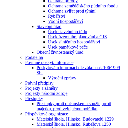
Ochrana přírody
Ochrana zemědělského půdního fondu
Ochrana zvířat proti týrání
Rybářství
Vodní hospodářství
Stavební úřad
Úsek stavebního řádu
Úsek územního plánováni a GIS
Úsek silničního hospodářství
Úsek památkové péče
Obecní živnostenský úřad
Podatelna
Povinně poskyt. informace
Poskytování informací dle zákona č. 106⁄1999
Sb.
Výroční zprávy
Právní předpisy
Projekty a záměry
Projekty národní zdroje
Přestupky
Přestupky proti občanskému soužití, proti
majetku, proti veřejnému pořádku
Příspěvkové organizace
Mateřská škola, Hlinsko, Budovatelů 1229
Mateřská škola, Hlinsko, Rubešova 1250