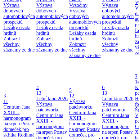
V
Výstava
Výstava
Vysočiny
Výstava
V
dobových
dobových
Výstava
dobových
d
automobilových
automobilových
dobových
automobilových
a
prospektů
prospektů
automobilových
prospektů
p
Ležáky osada
Ležáky osada
prospektů
Ležáky osada
L
hrdinů
hrdinů
Ležáky osada
hrdinů
h
Zobrazit
Zobrazit
hrdinů
Zobrazit
Z
všechny
všechny
Zobrazit
všechny
v
záznamy ze dne
záznamy ze dne
všechny
záznamy ze dne
z
záznamy ze dne
7
1
4
6
K
5
13
13
p
3
12
Letní kino 2026
Letní kino 2026
H
11
Výstava
Výstava
Výstava
f
Centrum Jana
patchworku
patchworku
patchworku
Š
XXIII. -
Centrum Jana
Centrum Jana
Centrum Jana
V
harmonogram
XXIII. -
XXIII. -
XXIII. -
p
na srpen
Postav
harmonogram
harmonogram
harmonogram
C
domeček pro
na srpen
Postav
na srpen
Postav
na srpen
Postav
XX
skřítka
Rodinná
domeček pro
domeček pro
domeček pro
h