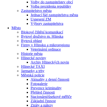
Volby do zastupitelstev obcí
Volba prezidenta republiky
Zastupitelstvo města
Jednací řád zastupitelstva města
Usnesení ZM
Výbory zastupitelstva
Město
Blokové čištění komunikací
Bytové družstvo m. Hlinska
Bytová oblast
Firmy v Hlinsku a mikroregionu
Veterinární ordinace
Historie města
Hlinecké noviny
Archiv Hlineckých novin
Hlinecké TAXI
Jarmarky a trhy
Městská policie
Aktuality z denní činnosti
Fotogalerie
Prevence kriminality
Přehled činnosti
Stacionární⁄úsekové měřiče
Základní činnost
Ztráty a nálezy