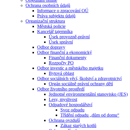
Objednání online
Ochrana osobních údajů
Informace o zpracování OÚ
Práva subjektu údajů
Organizační struktura
Městská policie
Kancelář tajemníka
Úsek provozně-právní
Úsek správní
Odbor dopravy
Odbor finanční a ekonomický
Finanční dokumenty
Rozpočty PO
Odbor investic a městského majetku
Bytová oblast
Odbor sociálních věcí, školství a zdravotnictví
Orgán sociálně právní ochrany dětí
Odbor životního prostředí
Jednotné environmentální stanovisko (JES)
Lesy, myslivost
Odpadové hospodářství
Svoz odpadu
Třídění odpadu „dům od domu“
Ochrana ovzduší
Zákaz starých kotlů