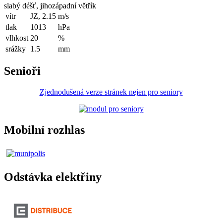
slabý déšť, jihozápadní větřík
vítr
JZ, 2.15
m/s
tlak
1013
hPa
vlhkost
20
%
srážky
1.5
mm
Senioři
Zjednodušená verze stránek nejen pro seniory
Mobilní rozhlas
Odstávka elektřiny