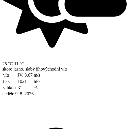
25 °C
11 °C
skoro jasno, slabý jihovýchodní vítr
vítr
JV, 3.67
m/s
tlak
1021
hPa
vlhkost
31
%
neděle 9. 8. 2026