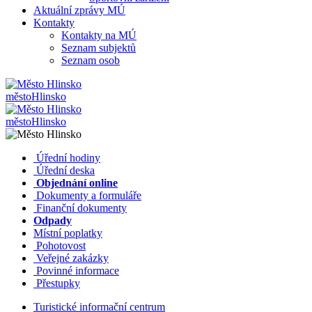
Aktuální zprávy MÚ
Kontakty
Kontakty na MÚ
Seznam subjektů
Seznam osob
město
Hlinsko
město
Hlinsko
​​
Úřední hodiny
​​
Úřední deska
​​
Objednání online
​​
Dokumenty a formuláře
Finanční dokumenty
Odpady
Místní poplatky
​​
Pohotovost
​​
Veřejné zakázky
​​
Povinné informace
​​
Přestupky
Turistické informační centrum