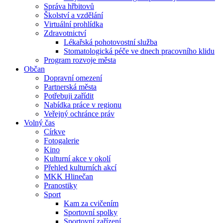
Správa hřbitovů
Školství a vzdělání
Virtuální prohlídka
Zdravotnictví
Lékařská pohotovostní služba
Stomatologická péče ve dnech pracovního klidu
Program rozvoje města
Občan
Dopravní omezení
Partnerská města
Potřebuji zařídit
Nabídka práce v regionu
Veřejný ochránce práv
Volný čas
Církve
Fotogalerie
Kino
Kulturní akce v okolí
Přehled kulturních akcí
MKK Hlinečan
Pranostiky
Sport
Kam za cvičením
Sportovní spolky
Sportovní zařízení