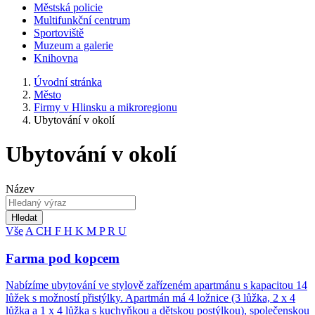
Městská policie
Multifunkční centrum
Sportoviště
Muzeum a galerie
Knihovna
Úvodní stránka
Město
Firmy v Hlinsku a mikroregionu
Ubytování v okolí
Ubytování v okolí
Název
Hledat
Vše
A
CH
F
H
K
M
P
R
U
Farma pod kopcem
Nabízíme ubytování ve stylově zařízeném apartmánu s kapacitou 14
lůžek s možností přistýlky. Apartmán má 4 ložnice (3 lůžka, 2 x 4
lůžka a 1 x 4 lůžka s kuchyňkou a dětskou postýlkou), společenskou