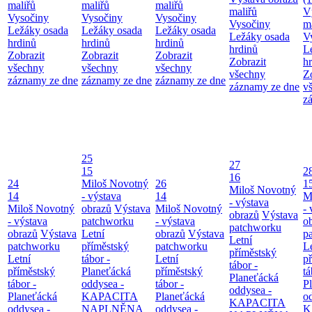
maliřů
maliřů
maliřů
maliřů
V
Vysočiny
Vysočiny
Vysočiny
Vysočiny
m
Ležáky osada
Ležáky osada
Ležáky osada
Ležáky osada
V
hrdinů
hrdinů
hrdinů
hrdinů
L
Zobrazit
Zobrazit
Zobrazit
Zobrazit
h
všechny
všechny
všechny
všechny
Z
záznamy ze dne
záznamy ze dne
záznamy ze dne
záznamy ze dne
v
z
25
27
15
2
16
24
Miloš Novotný
26
1
Miloš Novotný
14
- výstava
14
M
- výstava
Miloš Novotný
obrazů
Výstava
Miloš Novotný
- 
obrazů
Výstava
- výstava
patchworku
- výstava
o
patchworku
obrazů
Výstava
Letní
obrazů
Výstava
p
Letní
patchworku
příměstský
patchworku
L
příměstský
Letní
tábor -
Letní
p
tábor -
příměstský
Planeťácká
příměstský
tá
Planeťácká
tábor -
oddysea -
tábor -
P
oddysea -
Planeťácká
KAPACITA
Planeťácká
o
KAPACITA
oddysea -
NAPLNĚNA
oddysea -
K