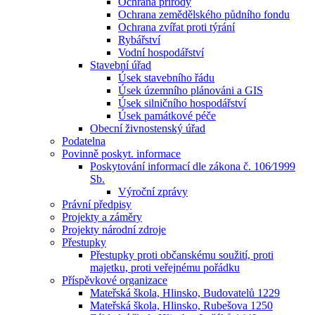
Ochrana přírody
Ochrana zemědělského půdního fondu
Ochrana zvířat proti týrání
Rybářství
Vodní hospodářství
Stavební úřad
Úsek stavebního řádu
Úsek územního plánováni a GIS
Úsek silničního hospodářství
Úsek památkové péče
Obecní živnostenský úřad
Podatelna
Povinně poskyt. informace
Poskytování informací dle zákona č. 106⁄1999
Sb.
Výroční zprávy
Právní předpisy
Projekty a záměry
Projekty národní zdroje
Přestupky
Přestupky proti občanskému soužití, proti
majetku, proti veřejnému pořádku
Příspěvkové organizace
Mateřská škola, Hlinsko, Budovatelů 1229
Mateřská škola, Hlinsko, Rubešova 1250