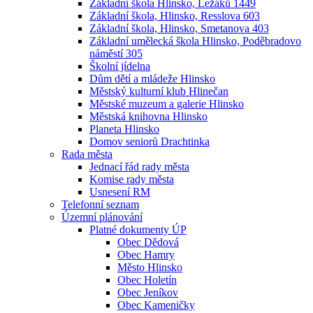
Základní škola Hlinsko, Ležáků 1449
Základní škola, Hlinsko, Resslova 603
Základní škola, Hlinsko, Smetanova 403
Základní umělecká škola Hlinsko, Poděbradovo
náměstí 305
Školní jídelna
Dům dětí a mládeže Hlinsko
Městský kulturní klub Hlinečan
Městské muzeum a galerie Hlinsko
Městská knihovna Hlinsko
Planeta Hlinsko
Domov seniorů Drachtinka
Rada města
Jednací řád rady města
Komise rady města
Usnesení RM
Telefonní seznam
Územní plánování
Platné dokumenty ÚP
Obec Dědová
Obec Hamry
Město Hlinsko
Obec Holetín
Obec Jeníkov
Obec Kameničky