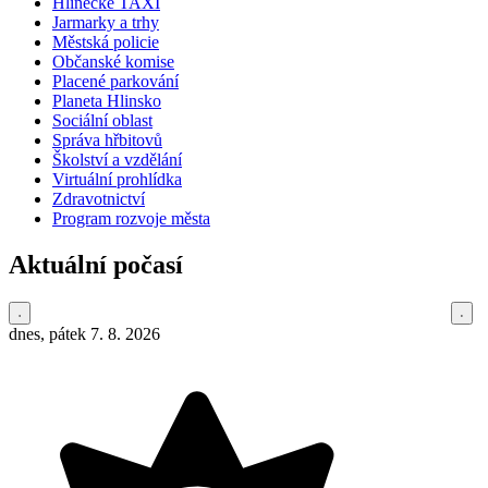
Hlinecké TAXI
Jarmarky a trhy
Městská policie
Občanské komise
Placené parkování
Planeta Hlinsko
Sociální oblast
Správa hřbitovů
Školství a vzdělání
Virtuální prohlídka
Zdravotnictví
Program rozvoje města
Aktuální počasí
dnes, pátek 7. 8. 2026