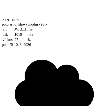
29 °C
14 °C
polojasno, jihovýchodní větřík
vítr
JV, 3.11
m/s
tlak
1018
hPa
vlhkost
27
%
pondělí 10. 8. 2026