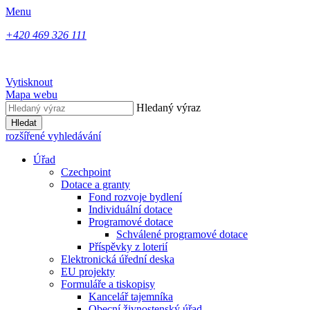
Menu
+420 469 326 111
Vytisknout
Mapa webu
Hledaný výraz
Hledat
rozšířené vyhledávání
Úřad
Czechpoint
Dotace a granty
Fond rozvoje bydlení
Individuální dotace
Programové dotace
Schválené programové dotace
Příspěvky z loterií
Elektronická úřední deska
EU projekty
Formuláře a tiskopisy
Kancelář tajemníka
Obecní živnostenský úřad