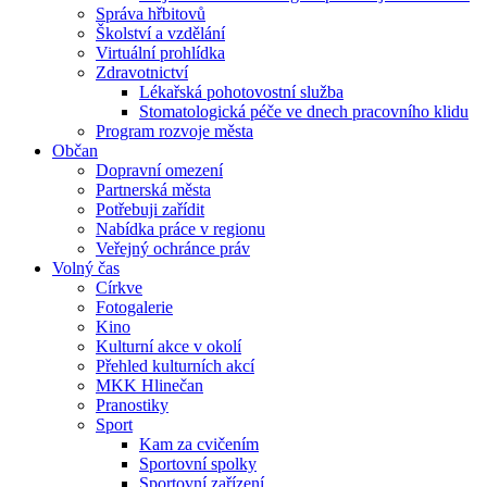
Správa hřbitovů
Školství a vzdělání
Virtuální prohlídka
Zdravotnictví
Lékařská pohotovostní služba
Stomatologická péče ve dnech pracovního klidu
Program rozvoje města
Občan
Dopravní omezení
Partnerská města
Potřebuji zařídit
Nabídka práce v regionu
Veřejný ochránce práv
Volný čas
Církve
Fotogalerie
Kino
Kulturní akce v okolí
Přehled kulturních akcí
MKK Hlinečan
Pranostiky
Sport
Kam za cvičením
Sportovní spolky
Sportovní zařízení