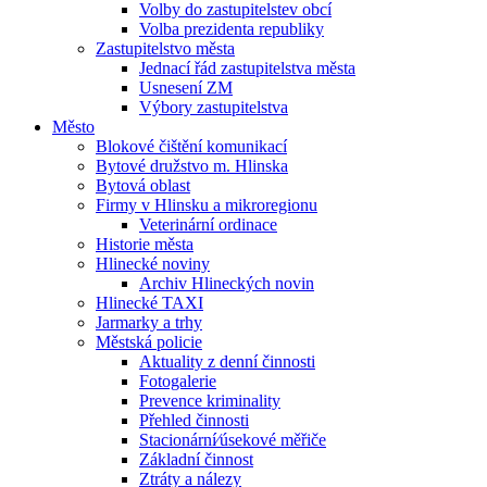
Volby do zastupitelstev obcí
Volba prezidenta republiky
Zastupitelstvo města
Jednací řád zastupitelstva města
Usnesení ZM
Výbory zastupitelstva
Město
Blokové čištění komunikací
Bytové družstvo m. Hlinska
Bytová oblast
Firmy v Hlinsku a mikroregionu
Veterinární ordinace
Historie města
Hlinecké noviny
Archiv Hlineckých novin
Hlinecké TAXI
Jarmarky a trhy
Městská policie
Aktuality z denní činnosti
Fotogalerie
Prevence kriminality
Přehled činnosti
Stacionární⁄úsekové měřiče
Základní činnost
Ztráty a nálezy