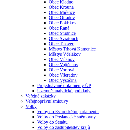
Obec Kladno
Obec Krouna
Obec Miřetice
Obec Otradov
Obec Pokřikov
Obec Raná
Obec Studnice
Obec Svratouch
Obec Tisovec
Městys Trhová Kamenice
Městys Včelákov
Obec Vítanov
Obec Vojtěchov
Obec Vortová
Obec Všeradov
Obec Vysočina
Projednávané dokumenty ÚP
Územně analytické podklady
Veřejné zakázky
Veřejnoprávní smlouvy
Volby
Volby do Evropského parlamentu
Volby do Poslanecké sněmovny
Volby do Senátu
Volby do zastupitelstev krajů