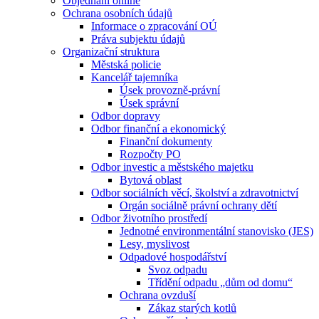
Objednání online
Ochrana osobních údajů
Informace o zpracování OÚ
Práva subjektu údajů
Organizační struktura
Městská policie
Kancelář tajemníka
Úsek provozně-právní
Úsek správní
Odbor dopravy
Odbor finanční a ekonomický
Finanční dokumenty
Rozpočty PO
Odbor investic a městského majetku
Bytová oblast
Odbor sociálních věcí, školství a zdravotnictví
Orgán sociálně právní ochrany dětí
Odbor životního prostředí
Jednotné environmentální stanovisko (JES)
Lesy, myslivost
Odpadové hospodářství
Svoz odpadu
Třídění odpadu „dům od domu“
Ochrana ovzduší
Zákaz starých kotlů