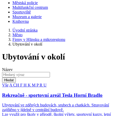
Městská policie
Multifunkční centrum
Sportoviště
Muzeum a galerie
Knihovna
Úvodní stránka
Město
Firmy v Hlinsku a mikroregionu
Ubytování v okolí
Ubytování v okolí
Název
Hledat
Vše
A
CH
F
H
K
M
P
R
U
Rekreačně - sportovní areál Tesla Horní Bradlo
Ubytování ve zděných budovách, srubech a chatkách. Stravování
zajištěno v jídelně v centrální budově.
Lze využít pro školy v přírodě, školní výlety, sportovní kurzy, letní