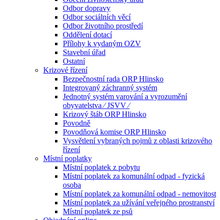
Odbor dopravy
Odbor sociálních věcí
Odbor životního prostředí
Oddělení dotací
Přílohy k vydaným OZV
Stavební úřad
Ostatní
Krizové řízení
Bezpečnostní rada ORP Hlinsko
Integrovaný záchranný systém
Jednotný systém varování a vyrozumění
obyvatelstva ⁄ JSVV ⁄
Krizový štáb ORP Hlinsko
Povodně
Povodňová komise ORP Hlinsko
Vysvětlení vybraných pojmů z oblasti krizového
řízení
Místní poplatky
Místní poplatek z pobytu
Místní poplatek za komunální odpad - fyzická
osoba
Místní poplatek za komunální odpad - nemovitost
Místní poplatek za užívání veřejného prostranství
Místní poplatek ze psů