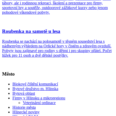
tábory, ale i rodinnou rekreaci, školení a prezentace pro firmy,
sportovní hry a soutěže, outdoorové zážitkové kurzy nebo jenom
pohodové víkendové pobyty.
Roubenka na samotě u lesa
Roubenka se nachází na polosamotě v těsném sousedství lesa s
nádherným výhledem na Orlické hory v čistém a zdravém ovzduší.
Pobyty jsou zajímavé pro rodiny s dětmi i pro skupiny přátel. Počet
lůžek pro 11 osob a dvě dětské postýlky.
Město
Blokové čištění komunikací
Bytové družstvo m. Hlinska
Bytová oblast
Firmy v Hlinsku a mikroregionu
Veterinární ordinace
Historie města
Hlinecké noviny