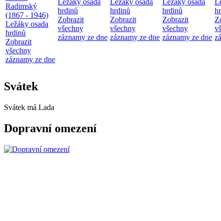
Ležáky osada
Ležáky osada
Ležáky osada
L
Radimský
hrdinů
hrdinů
hrdinů
h
(1867 - 1946)
Zobrazit
Zobrazit
Zobrazit
Z
Ležáky osada
všechny
všechny
všechny
v
hrdinů
záznamy ze dne
záznamy ze dne
záznamy ze dne
z
Zobrazit
všechny
záznamy ze dne
Svátek
Svátek má
Lada
Dopravní omezení