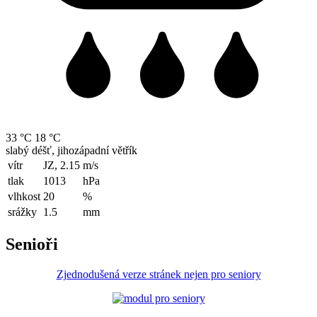
33 °C
18 °C
slabý déšť, jihozápadní větřík
vítr
JZ, 2.15
m/s
tlak
1013
hPa
vlhkost
20
%
srážky
1.5
mm
Senioři
Zjednodušená verze stránek nejen pro seniory