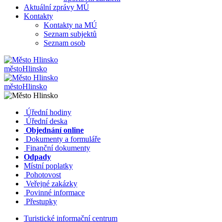
Aktuální zprávy MÚ
Kontakty
Kontakty na MÚ
Seznam subjektů
Seznam osob
město
Hlinsko
město
Hlinsko
​​
Úřední hodiny
​​
Úřední deska
​​
Objednání online
​​
Dokumenty a formuláře
Finanční dokumenty
Odpady
Místní poplatky
​​
Pohotovost
​​
Veřejné zakázky
​​
Povinné informace
​​
Přestupky
Turistické informační centrum