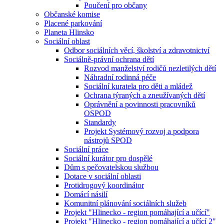
Poučení pro občany
Občanské komise
Placené parkování
Planeta Hlinsko
Sociální oblast
Odbor sociálních věcí, školství a zdravotnictví
Sociálně-právní ochrana dětí
Rozvod manželství rodičů nezletilých dětí
Náhradní rodinná péče
Sociální kuratela pro děti a mládež
Ochrana týraných a zneužívaných dětí
Oprávnění a povinnosti pracovníků
OSPOD
Standardy
Projekt Systémový rozvoj a podpora
nástrojů SPOD
Sociální práce
Sociální kurátor pro dospělé
Dům s pečovatelskou službou
Dotace v sociální oblasti
Protidrogový koordinátor
Domácí násilí
Komunitní plánování sociálních služeb
Projekt "Hlinecko - region pomáhající a učící"
Projekt "Hlinecko - region pomáhající a učící 2"