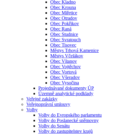
Obec Kladno
Obec Krouna
Obec Miřetice
Obec Otradov
Obec Pokřikov
Obec Raná
Obec Studnice
Obec Svratouch
Obec Tisovec
Městys Trhová Kamenice
Městys Včelákov
Obec Vítanov
Obec Vojtěchov
Obec Vortová
Obec Všeradov
Obec Vysočina
Projednávané dokumenty ÚP
Územně analytické podklady
Veřejné zakázky
Veřejnoprávní smlouvy
Volby
Volby do Evropského parlamentu
Volby do Poslanecké sněmovny
Volby do Senátu
Volby do zastupitelstev krajů