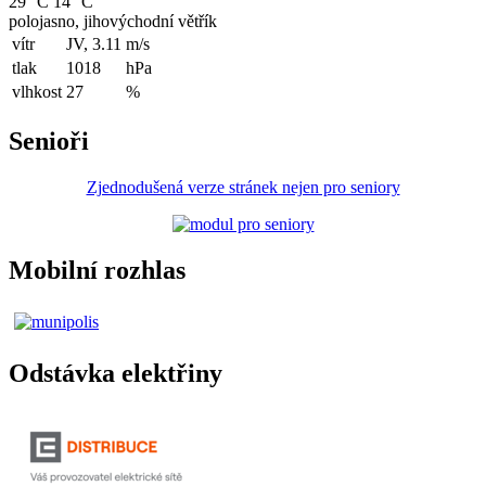
29 °C
14 °C
polojasno, jihovýchodní větřík
vítr
JV, 3.11
m/s
tlak
1018
hPa
vlhkost
27
%
Senioři
Zjednodušená verze stránek nejen pro seniory
Mobilní rozhlas
Odstávka elektřiny