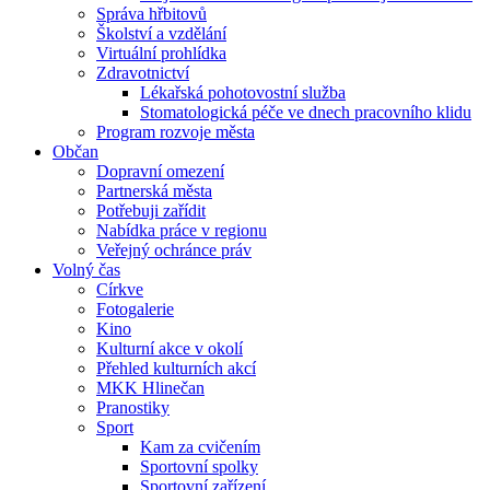
Správa hřbitovů
Školství a vzdělání
Virtuální prohlídka
Zdravotnictví
Lékařská pohotovostní služba
Stomatologická péče ve dnech pracovního klidu
Program rozvoje města
Občan
Dopravní omezení
Partnerská města
Potřebuji zařídit
Nabídka práce v regionu
Veřejný ochránce práv
Volný čas
Církve
Fotogalerie
Kino
Kulturní akce v okolí
Přehled kulturních akcí
MKK Hlinečan
Pranostiky
Sport
Kam za cvičením
Sportovní spolky
Sportovní zařízení