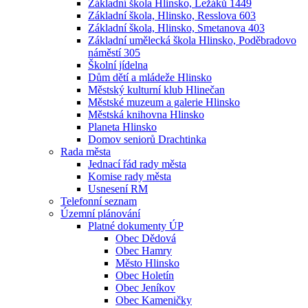
Základní škola Hlinsko, Ležáků 1449
Základní škola, Hlinsko, Resslova 603
Základní škola, Hlinsko, Smetanova 403
Základní umělecká škola Hlinsko, Poděbradovo
náměstí 305
Školní jídelna
Dům dětí a mládeže Hlinsko
Městský kulturní klub Hlinečan
Městské muzeum a galerie Hlinsko
Městská knihovna Hlinsko
Planeta Hlinsko
Domov seniorů Drachtinka
Rada města
Jednací řád rady města
Komise rady města
Usnesení RM
Telefonní seznam
Územní plánování
Platné dokumenty ÚP
Obec Dědová
Obec Hamry
Město Hlinsko
Obec Holetín
Obec Jeníkov
Obec Kameničky