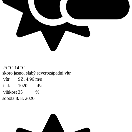
25 °C
14 °C
skoro jasno, slabý severozápadní vítr
vítr
SZ, 4.96
m/s
tlak
1020
hPa
vlhkost
35
%
sobota 8. 8. 2026