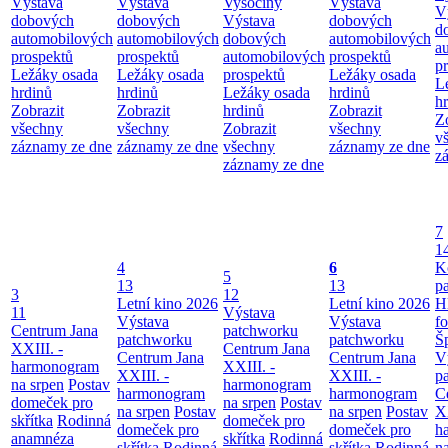
Výstava
Výstava
Vysočiny
Výstava
V
dobových
dobových
Výstava
dobových
d
automobilových
automobilových
dobových
automobilových
a
prospektů
prospektů
automobilových
prospektů
p
Ležáky osada
Ležáky osada
prospektů
Ležáky osada
L
hrdinů
hrdinů
Ležáky osada
hrdinů
h
Zobrazit
Zobrazit
hrdinů
Zobrazit
Z
všechny
všechny
Zobrazit
všechny
v
záznamy ze dne
záznamy ze dne
všechny
záznamy ze dne
z
záznamy ze dne
7
1
4
6
K
5
13
13
p
3
12
Letní kino 2026
Letní kino 2026
H
11
Výstava
Výstava
Výstava
f
Centrum Jana
patchworku
patchworku
patchworku
Š
XXIII. -
Centrum Jana
Centrum Jana
Centrum Jana
V
harmonogram
XXIII. -
XXIII. -
XXIII. -
p
na srpen
Postav
harmonogram
harmonogram
harmonogram
C
domeček pro
na srpen
Postav
na srpen
Postav
na srpen
Postav
XX
skřítka
Rodinná
domeček pro
domeček pro
domeček pro
h
anamnéza
skřítka
Rodinná
skřítka
Rodinná
skřítka
Rodinná
n