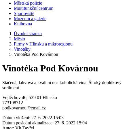
Městská policie
Multifunkční centrum
Sportoviště
Muzeum a galerie
Knihovna
Úvodní stránka
Město
Firmy v Hlinsku a mikroregionu
Vinotéky
Vinotéka Pod Kovárnou
Vinotéka Pod Kovárnou
Stáčená, lahvová a kvalitní nealkoholická vína. Široký doplňkový
sortiment.
Vojtěchov 46, 539 01 Hlinsko
773198312
podkovarnou@email.cz
Datum vložení:
27. 6. 2022 15:03
Datum poslední aktualizace:
27. 6. 2022 15:04
Autor:
Vít Zavřel