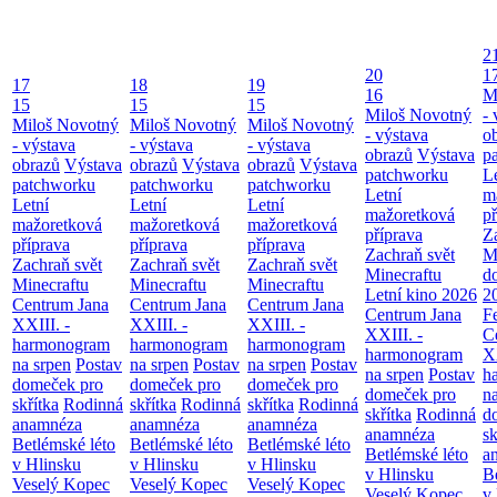
2
20
1
17
18
19
16
M
15
15
15
Miloš Novotný
- 
Miloš Novotný
Miloš Novotný
Miloš Novotný
- výstava
o
- výstava
- výstava
- výstava
obrazů
Výstava
p
obrazů
Výstava
obrazů
Výstava
obrazů
Výstava
patchworku
L
patchworku
patchworku
patchworku
Letní
m
Letní
Letní
Letní
mažoretková
př
mažoretková
mažoretková
mažoretková
příprava
Z
příprava
příprava
příprava
Zachraň svět
M
Zachraň svět
Zachraň svět
Zachraň svět
Minecraftu
d
Minecraftu
Minecraftu
Minecraftu
Letní kino 2026
2
Centrum Jana
Centrum Jana
Centrum Jana
Centrum Jana
F
XXIII. -
XXIII. -
XXIII. -
XXIII. -
C
harmonogram
harmonogram
harmonogram
harmonogram
XX
na srpen
Postav
na srpen
Postav
na srpen
Postav
na srpen
Postav
h
domeček pro
domeček pro
domeček pro
domeček pro
n
skřítka
Rodinná
skřítka
Rodinná
skřítka
Rodinná
skřítka
Rodinná
d
anamnéza
anamnéza
anamnéza
anamnéza
sk
Betlémské léto
Betlémské léto
Betlémské léto
Betlémské léto
a
v Hlinsku
v Hlinsku
v Hlinsku
v Hlinsku
B
Veselý Kopec
Veselý Kopec
Veselý Kopec
Veselý Kopec
v