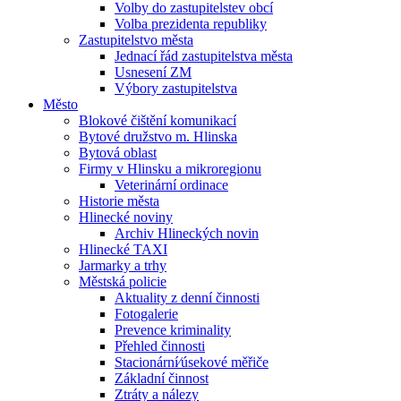
Volby do zastupitelstev obcí
Volba prezidenta republiky
Zastupitelstvo města
Jednací řád zastupitelstva města
Usnesení ZM
Výbory zastupitelstva
Město
Blokové čištění komunikací
Bytové družstvo m. Hlinska
Bytová oblast
Firmy v Hlinsku a mikroregionu
Veterinární ordinace
Historie města
Hlinecké noviny
Archiv Hlineckých novin
Hlinecké TAXI
Jarmarky a trhy
Městská policie
Aktuality z denní činnosti
Fotogalerie
Prevence kriminality
Přehled činnosti
Stacionární⁄úsekové měřiče
Základní činnost
Ztráty a nálezy