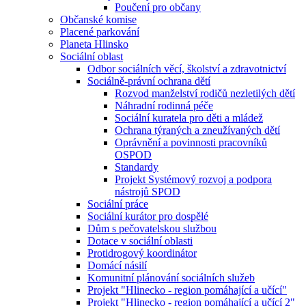
Poučení pro občany
Občanské komise
Placené parkování
Planeta Hlinsko
Sociální oblast
Odbor sociálních věcí, školství a zdravotnictví
Sociálně-právní ochrana dětí
Rozvod manželství rodičů nezletilých dětí
Náhradní rodinná péče
Sociální kuratela pro děti a mládež
Ochrana týraných a zneužívaných dětí
Oprávnění a povinnosti pracovníků
OSPOD
Standardy
Projekt Systémový rozvoj a podpora
nástrojů SPOD
Sociální práce
Sociální kurátor pro dospělé
Dům s pečovatelskou službou
Dotace v sociální oblasti
Protidrogový koordinátor
Domácí násilí
Komunitní plánování sociálních služeb
Projekt "Hlinecko - region pomáhající a učící"
Projekt "Hlinecko - region pomáhající a učící 2"