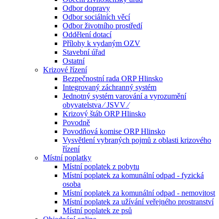
Odbor dopravy
Odbor sociálních věcí
Odbor životního prostředí
Oddělení dotací
Přílohy k vydaným OZV
Stavební úřad
Ostatní
Krizové řízení
Bezpečnostní rada ORP Hlinsko
Integrovaný záchranný systém
Jednotný systém varování a vyrozumění
obyvatelstva ⁄ JSVV ⁄
Krizový štáb ORP Hlinsko
Povodně
Povodňová komise ORP Hlinsko
Vysvětlení vybraných pojmů z oblasti krizového
řízení
Místní poplatky
Místní poplatek z pobytu
Místní poplatek za komunální odpad - fyzická
osoba
Místní poplatek za komunální odpad - nemovitost
Místní poplatek za užívání veřejného prostranství
Místní poplatek ze psů