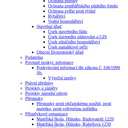
Ochrana přírody
Ochrana zemědělského půdního fondu
Ochrana zvířat proti týrání
Rybářství
Vodní hospodářství
Stavební úřad
Úsek stavebního řádu
Úsek územního plánováni a GIS
Úsek silničního hospodářství
Úsek památkové péče
Obecní živnostenský úřad
Podatelna
Povinně poskyt. informace
Poskytování informací dle zákona č. 106⁄1999
Sb.
Výroční zprávy
Právní předpisy
Projekty a záměry
Projekty národní zdroje
Přestupky
Přestupky proti občanskému soužití, proti
majetku, proti veřejnému pořádku
Příspěvkové organizace
Mateřská škola, Hlinsko, Budovatelů 1229
Mateřská škola, Hlinsko, Rubešova 1250