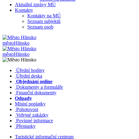
Aktuální zprávy MÚ
Kontakty
Kontakty na MÚ
Seznam subjektů
Seznam osob
město
Hlinsko
město
Hlinsko
​​
Úřední hodiny
​​
Úřední deska
​​
Objednání online
​​
Dokumenty a formuláře
Finanční dokumenty
Odpady
Místní poplatky
​​
Pohotovost
​​
Veřejné zakázky
​​
Povinné informace
​​
Přestupky
Turistické informační centrum