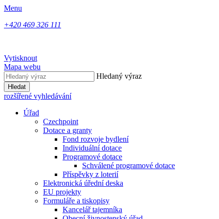
Menu
+420 469 326 111
Vytisknout
Mapa webu
Hledaný výraz
Hledat
rozšířené vyhledávání
Úřad
Czechpoint
Dotace a granty
Fond rozvoje bydlení
Individuální dotace
Programové dotace
Schválené programové dotace
Příspěvky z loterií
Elektronická úřední deska
EU projekty
Formuláře a tiskopisy
Kancelář tajemníka
Obecní živnostenský úřad