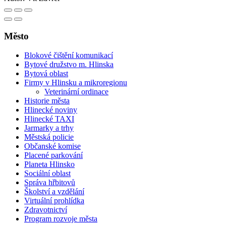
Město
Blokové čištění komunikací
Bytové družstvo m. Hlinska
Bytová oblast
Firmy v Hlinsku a mikroregionu
Veterinární ordinace
Historie města
Hlinecké noviny
Hlinecké TAXI
Jarmarky a trhy
Městská policie
Občanské komise
Placené parkování
Planeta Hlinsko
Sociální oblast
Správa hřbitovů
Školství a vzdělání
Virtuální prohlídka
Zdravotnictví
Program rozvoje města