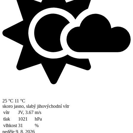
25 °C
11 °C
skoro jasno, slabý jihovýchodní vítr
vítr
JV, 3.67
m/s
tlak
1021
hPa
vlhkost
31
%
neděle 9. 8. 2026