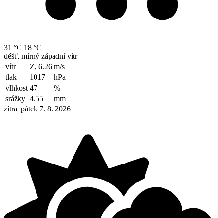
31 °C
18 °C
déšť, mírný západní vítr
vítr
Z, 6.26
m/s
tlak
1017
hPa
vlhkost
47
%
srážky
4.55
mm
zítra, pátek 7. 8. 2026