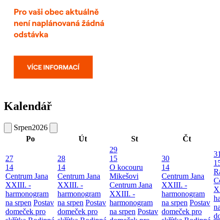
Kalendář
Srpen
2026
Po
Út
St
Čt
29
3
27
28
15
30
1
14
14
O kocouru
14
R
Centrum Jana
Centrum Jana
Mikešovi
Centrum Jana
C
XXIII. -
XXIII. -
Centrum Jana
XXIII. -
XX
harmonogram
harmonogram
XXIII. -
harmonogram
h
na srpen
Postav
na srpen
Postav
harmonogram
na srpen
Postav
n
domeček pro
domeček pro
na srpen
Postav
domeček pro
d