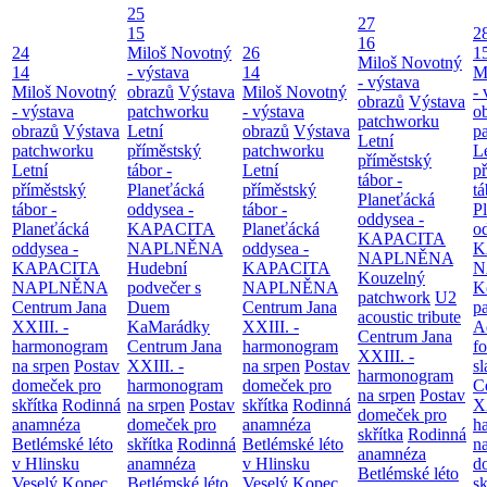
25
27
15
2
16
24
Miloš Novotný
26
1
Miloš Novotný
14
- výstava
14
M
- výstava
Miloš Novotný
obrazů
Výstava
Miloš Novotný
- 
obrazů
Výstava
- výstava
patchworku
- výstava
o
patchworku
obrazů
Výstava
Letní
obrazů
Výstava
p
Letní
patchworku
příměstský
patchworku
L
příměstský
Letní
tábor -
Letní
p
tábor -
příměstský
Planeťácká
příměstský
tá
Planeťácká
tábor -
oddysea -
tábor -
P
oddysea -
Planeťácká
KAPACITA
Planeťácká
o
KAPACITA
oddysea -
NAPLNĚNA
oddysea -
K
NAPLNĚNA
KAPACITA
Hudební
KAPACITA
N
Kouzelný
NAPLNĚNA
podvečer s
NAPLNĚNA
K
patchwork
U2
Centrum Jana
Duem
Centrum Jana
p
acoustic tribute
XXIII. -
KaMarádky
XXIII. -
A
Centrum Jana
harmonogram
Centrum Jana
harmonogram
fo
XXIII. -
na srpen
Postav
XXIII. -
na srpen
Postav
sl
harmonogram
domeček pro
harmonogram
domeček pro
C
na srpen
Postav
skřítka
Rodinná
na srpen
Postav
skřítka
Rodinná
XX
domeček pro
anamnéza
domeček pro
anamnéza
h
skřítka
Rodinná
Betlémské léto
skřítka
Rodinná
Betlémské léto
n
anamnéza
v Hlinsku
anamnéza
v Hlinsku
d
Betlémské léto
Veselý Kopec
Betlémské léto
Veselý Kopec
sk