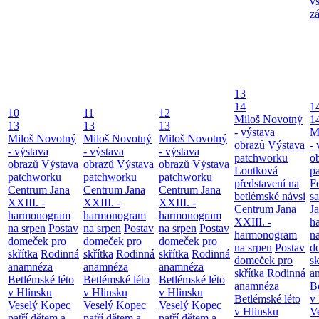
v
z
13
14
1
10
11
12
Miloš Novotný
1
13
13
13
- výstava
M
Miloš Novotný
Miloš Novotný
Miloš Novotný
obrazů
Výstava
- 
- výstava
- výstava
- výstava
patchworku
o
obrazů
Výstava
obrazů
Výstava
obrazů
Výstava
Loutková
p
patchworku
patchworku
patchworku
představení na
F
Centrum Jana
Centrum Jana
Centrum Jana
betlémské návsi
s
XXIII. -
XXIII. -
XXIII. -
Centrum Jana
Ja
harmonogram
harmonogram
harmonogram
XXIII. -
h
na srpen
Postav
na srpen
Postav
na srpen
Postav
harmonogram
n
domeček pro
domeček pro
domeček pro
na srpen
Postav
d
skřítka
Rodinná
skřítka
Rodinná
skřítka
Rodinná
domeček pro
sk
anamnéza
anamnéza
anamnéza
skřítka
Rodinná
a
Betlémské léto
Betlémské léto
Betlémské léto
anamnéza
B
v Hlinsku
v Hlinsku
v Hlinsku
Betlémské léto
v
Veselý Kopec
Veselý Kopec
Veselý Kopec
v Hlinsku
V
patří dětem a
patří dětem a
patří dětem a