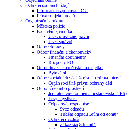
Objednání online
Ochrana osobních údajů
Informace o zpracování OÚ
Práva subjektu údajů
Organizační struktura
Městská policie
Kancelář tajemníka
Úsek provozně-právní
Úsek správní
Odbor dopravy
Odbor finanční a ekonomický
Finanční dokumenty
Rozpočty PO
Odbor investic a městského majetku
Bytová oblast
Odbor sociálních věcí, školství a zdravotnictví
Orgán sociálně právní ochrany dětí
Odbor životního prostředí
Jednotné environmentální stanovisko (JES)
Lesy, myslivost
Odpadové hospodářství
Svoz odpadu
Třídění odpadu „dům od domu“
Ochrana ovzduší
Zákaz starých kotlů