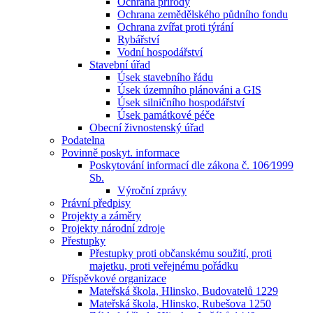
Ochrana přírody
Ochrana zemědělského půdního fondu
Ochrana zvířat proti týrání
Rybářství
Vodní hospodářství
Stavební úřad
Úsek stavebního řádu
Úsek územního plánováni a GIS
Úsek silničního hospodářství
Úsek památkové péče
Obecní živnostenský úřad
Podatelna
Povinně poskyt. informace
Poskytování informací dle zákona č. 106⁄1999
Sb.
Výroční zprávy
Právní předpisy
Projekty a záměry
Projekty národní zdroje
Přestupky
Přestupky proti občanskému soužití, proti
majetku, proti veřejnému pořádku
Příspěvkové organizace
Mateřská škola, Hlinsko, Budovatelů 1229
Mateřská škola, Hlinsko, Rubešova 1250