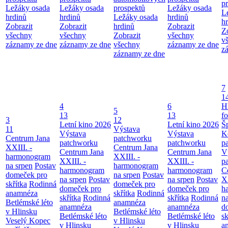
p
Ležáky osada
Ležáky osada
prospektů
Ležáky osada
L
hrdinů
hrdinů
Ležáky osada
hrdinů
h
Zobrazit
Zobrazit
hrdinů
Zobrazit
Z
všechny
všechny
Zobrazit
všechny
v
záznamy ze dne
záznamy ze dne
všechny
záznamy ze dne
z
záznamy ze dne
7
1
4
6
H
5
13
13
f
3
12
Letní kino 2026
Letní kino 2026
Š
11
Výstava
Výstava
Výstava
K
Centrum Jana
patchworku
patchworku
patchworku
p
XXIII. -
Centrum Jana
Centrum Jana
Centrum Jana
V
harmonogram
XXIII. -
XXIII. -
XXIII. -
p
na srpen
Postav
harmonogram
harmonogram
harmonogram
C
domeček pro
na srpen
Postav
na srpen
Postav
na srpen
Postav
XX
skřítka
Rodinná
domeček pro
domeček pro
domeček pro
h
anamnéza
skřítka
Rodinná
skřítka
Rodinná
skřítka
Rodinná
n
Betlémské léto
anamnéza
anamnéza
anamnéza
d
v Hlinsku
Betlémské léto
Betlémské léto
Betlémské léto
sk
Veselý Kopec
v Hlinsku
v Hlinsku
v Hlinsku
a