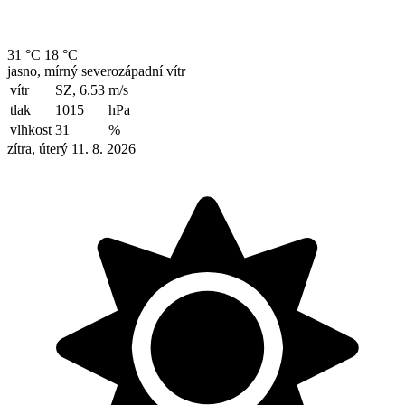
31 °C
18 °C
jasno, mírný severozápadní vítr
vítr
SZ, 6.53
m/s
tlak
1015
hPa
vlhkost
31
%
zítra, úterý 11. 8. 2026