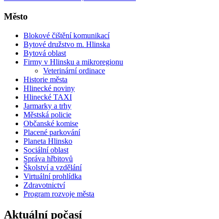
Město
Blokové čištění komunikací
Bytové družstvo m. Hlinska
Bytová oblast
Firmy v Hlinsku a mikroregionu
Veterinární ordinace
Historie města
Hlinecké noviny
Hlinecké TAXI
Jarmarky a trhy
Městská policie
Občanské komise
Placené parkování
Planeta Hlinsko
Sociální oblast
Správa hřbitovů
Školství a vzdělání
Virtuální prohlídka
Zdravotnictví
Program rozvoje města
Aktuální počasí