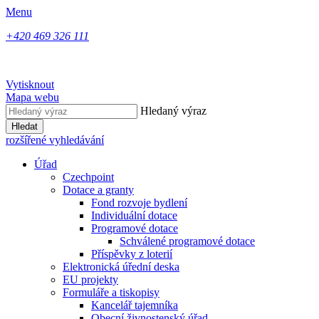
Menu
+420 469 326 111
Vytisknout
Mapa webu
Hledaný výraz
Hledat
rozšířené vyhledávání
Úřad
Czechpoint
Dotace a granty
Fond rozvoje bydlení
Individuální dotace
Programové dotace
Schválené programové dotace
Příspěvky z loterií
Elektronická úřední deska
EU projekty
Formuláře a tiskopisy
Kancelář tajemníka
Obecní živnostenský úřad