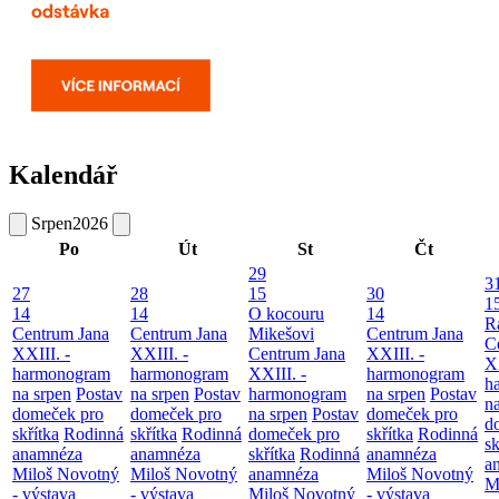
Kalendář
Srpen
2026
Po
Út
St
Čt
29
3
27
28
15
30
1
14
14
O kocouru
14
R
Centrum Jana
Centrum Jana
Mikešovi
Centrum Jana
C
XXIII. -
XXIII. -
Centrum Jana
XXIII. -
XX
harmonogram
harmonogram
XXIII. -
harmonogram
h
na srpen
Postav
na srpen
Postav
harmonogram
na srpen
Postav
n
domeček pro
domeček pro
na srpen
Postav
domeček pro
d
skřítka
Rodinná
skřítka
Rodinná
domeček pro
skřítka
Rodinná
sk
anamnéza
anamnéza
skřítka
Rodinná
anamnéza
a
Miloš Novotný
Miloš Novotný
anamnéza
Miloš Novotný
M
- výstava
- výstava
Miloš Novotný
- výstava