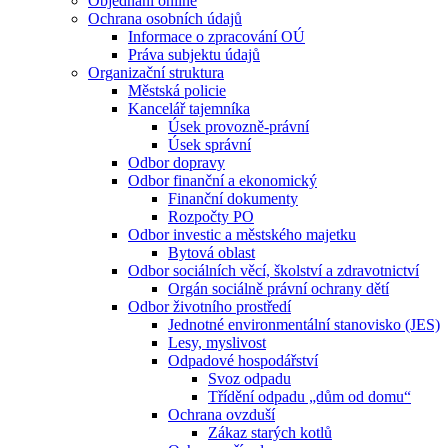
Objednání online
Ochrana osobních údajů
Informace o zpracování OÚ
Práva subjektu údajů
Organizační struktura
Městská policie
Kancelář tajemníka
Úsek provozně-právní
Úsek správní
Odbor dopravy
Odbor finanční a ekonomický
Finanční dokumenty
Rozpočty PO
Odbor investic a městského majetku
Bytová oblast
Odbor sociálních věcí, školství a zdravotnictví
Orgán sociálně právní ochrany dětí
Odbor životního prostředí
Jednotné environmentální stanovisko (JES)
Lesy, myslivost
Odpadové hospodářství
Svoz odpadu
Třídění odpadu „dům od domu“
Ochrana ovzduší
Zákaz starých kotlů