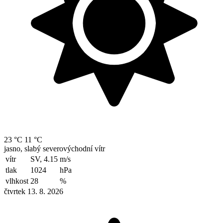
23 °C
11 °C
jasno, slabý severovýchodní vítr
vítr
SV, 4.15
m/s
tlak
1024
hPa
vlhkost
28
%
čtvrtek 13. 8. 2026