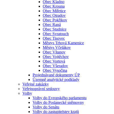
Obec Kladno
Obec Krouna
Obec Miřetice
Obec Otradov
Obec Pokřikov
Obec Raná
Obec Studnice
Obec Svratouch
Obec Tisovec
Městys Trhová Kamenice
Městys Včelákov
Obec Vítanov
Obec Vojtěchov
Obec Vortová
Obec Všeradov
Obec Vysočina
Projednávané dokumenty ÚP
Územně analytické podklady
Veřejné zakázky
Veřejnoprávní smlouvy
Volby
Volby do Evropského parlamentu
Volby do Poslanecké sněmovny
Volby do Senátu
Volby do zastupitelstev krajů