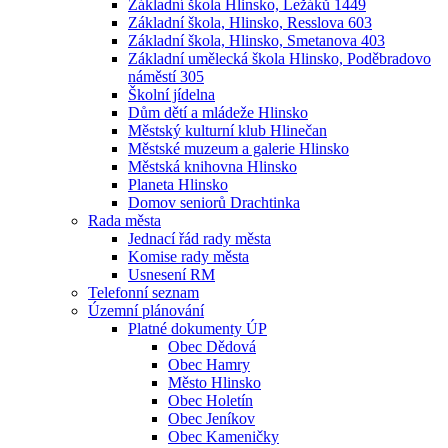
Základní škola Hlinsko, Ležáků 1449
Základní škola, Hlinsko, Resslova 603
Základní škola, Hlinsko, Smetanova 403
Základní umělecká škola Hlinsko, Poděbradovo
náměstí 305
Školní jídelna
Dům dětí a mládeže Hlinsko
Městský kulturní klub Hlinečan
Městské muzeum a galerie Hlinsko
Městská knihovna Hlinsko
Planeta Hlinsko
Domov seniorů Drachtinka
Rada města
Jednací řád rady města
Komise rady města
Usnesení RM
Telefonní seznam
Územní plánování
Platné dokumenty ÚP
Obec Dědová
Obec Hamry
Město Hlinsko
Obec Holetín
Obec Jeníkov
Obec Kameničky