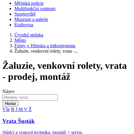
Městská policie
Multifunkční centrum
Sportoviště
Muzeum a galerie
Knihovna
Úvodní stránka
Město
Firmy v Hlinsku a mikroregionu
Žaluzie, venkovní rolety, vrata -...
Žaluzie, venkovní rolety, vrata
- prodej, montáž
Název
Hledat
Vše
B
J
M
V
Ž
Vrata Šusták
Stínící a vratová technika, montáž + servis.