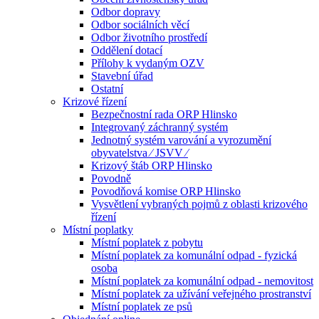
Odbor dopravy
Odbor sociálních věcí
Odbor životního prostředí
Oddělení dotací
Přílohy k vydaným OZV
Stavební úřad
Ostatní
Krizové řízení
Bezpečnostní rada ORP Hlinsko
Integrovaný záchranný systém
Jednotný systém varování a vyrozumění
obyvatelstva ⁄ JSVV ⁄
Krizový štáb ORP Hlinsko
Povodně
Povodňová komise ORP Hlinsko
Vysvětlení vybraných pojmů z oblasti krizového
řízení
Místní poplatky
Místní poplatek z pobytu
Místní poplatek za komunální odpad - fyzická
osoba
Místní poplatek za komunální odpad - nemovitost
Místní poplatek za užívání veřejného prostranství
Místní poplatek ze psů