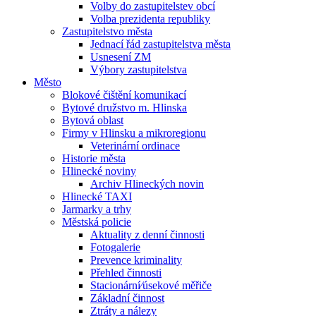
Volby do zastupitelstev obcí
Volba prezidenta republiky
Zastupitelstvo města
Jednací řád zastupitelstva města
Usnesení ZM
Výbory zastupitelstva
Město
Blokové čištění komunikací
Bytové družstvo m. Hlinska
Bytová oblast
Firmy v Hlinsku a mikroregionu
Veterinární ordinace
Historie města
Hlinecké noviny
Archiv Hlineckých novin
Hlinecké TAXI
Jarmarky a trhy
Městská policie
Aktuality z denní činnosti
Fotogalerie
Prevence kriminality
Přehled činnosti
Stacionární⁄úsekové měřiče
Základní činnost
Ztráty a nálezy