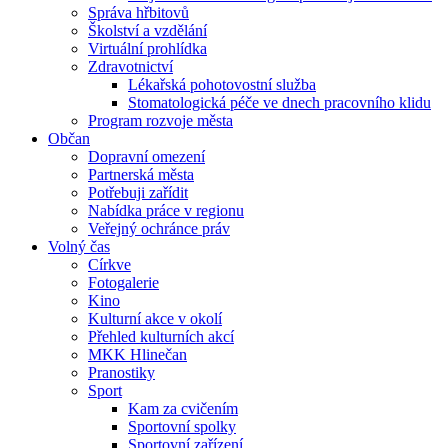
Správa hřbitovů
Školství a vzdělání
Virtuální prohlídka
Zdravotnictví
Lékařská pohotovostní služba
Stomatologická péče ve dnech pracovního klidu
Program rozvoje města
Občan
Dopravní omezení
Partnerská města
Potřebuji zařídit
Nabídka práce v regionu
Veřejný ochránce práv
Volný čas
Církve
Fotogalerie
Kino
Kulturní akce v okolí
Přehled kulturních akcí
MKK Hlinečan
Pranostiky
Sport
Kam za cvičením
Sportovní spolky
Sportovní zařízení