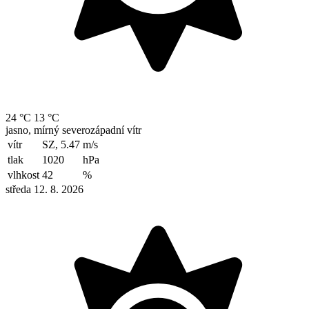
24 °C
13 °C
jasno, mírný severozápadní vítr
vítr
SZ, 5.47
m/s
tlak
1020
hPa
vlhkost
42
%
středa 12. 8. 2026