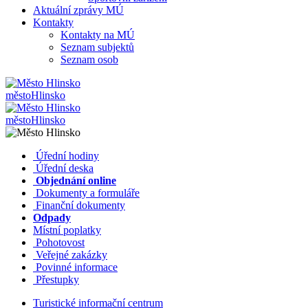
Aktuální zprávy MÚ
Kontakty
Kontakty na MÚ
Seznam subjektů
Seznam osob
město
Hlinsko
město
Hlinsko
​​
Úřední hodiny
​​
Úřední deska
​​
Objednání online
​​
Dokumenty a formuláře
Finanční dokumenty
Odpady
Místní poplatky
​​
Pohotovost
​​
Veřejné zakázky
​​
Povinné informace
​​
Přestupky
Turistické informační centrum