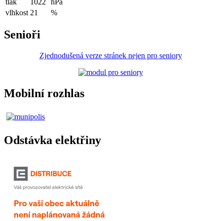
tlak
1022
hPa
vlhkost
21
%
Senioři
Zjednodušená verze stránek nejen pro seniory
Mobilní rozhlas
Odstávka elektřiny