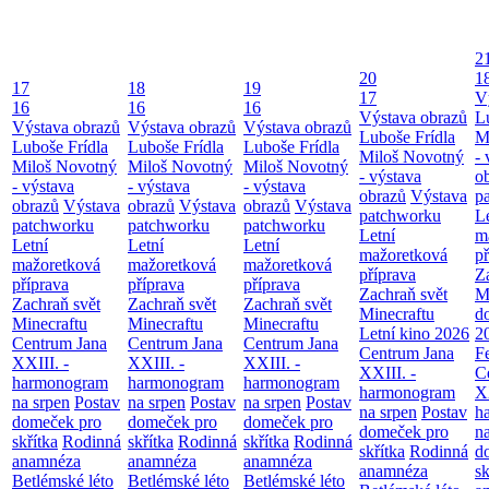
2
20
1
17
18
19
17
V
16
16
16
Výstava obrazů
L
Výstava obrazů
Výstava obrazů
Výstava obrazů
Luboše Frídla
M
Luboše Frídla
Luboše Frídla
Luboše Frídla
Miloš Novotný
- 
Miloš Novotný
Miloš Novotný
Miloš Novotný
- výstava
o
- výstava
- výstava
- výstava
obrazů
Výstava
p
obrazů
Výstava
obrazů
Výstava
obrazů
Výstava
patchworku
L
patchworku
patchworku
patchworku
Letní
m
Letní
Letní
Letní
mažoretková
př
mažoretková
mažoretková
mažoretková
příprava
Z
příprava
příprava
příprava
Zachraň svět
M
Zachraň svět
Zachraň svět
Zachraň svět
Minecraftu
d
Minecraftu
Minecraftu
Minecraftu
Letní kino 2026
2
Centrum Jana
Centrum Jana
Centrum Jana
Centrum Jana
F
XXIII. -
XXIII. -
XXIII. -
XXIII. -
C
harmonogram
harmonogram
harmonogram
harmonogram
XX
na srpen
Postav
na srpen
Postav
na srpen
Postav
na srpen
Postav
h
domeček pro
domeček pro
domeček pro
domeček pro
n
skřítka
Rodinná
skřítka
Rodinná
skřítka
Rodinná
skřítka
Rodinná
d
anamnéza
anamnéza
anamnéza
anamnéza
sk
Betlémské léto
Betlémské léto
Betlémské léto