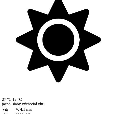
27 °C
12 °C
jasno, slabý východní vítr
vítr
V, 4.1
m/s