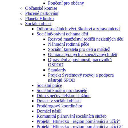
Poučení pro občany
Občanské komise
Placené parkování
Planeta Hlinsko
Sociální oblast
Odbor sociálních věcí, školství a zdravotnictví
Sociálně-právní ochrana dětí
Rozvod manželství rodičů nezletilých dětí
Náhradní rodinná péče
Sociální kuratela pro děti a mládež
Ochrana týraných a zneužívaných dětí
Oprávnění a povinnosti pracovníků
OSPOD
Standardy
Projekt Systémový rozvoj a podpora
nástrojů SPOD
Sociální práce
Sociální kurátor pro dospělé
Dům s pečovatelskou službou
Dotace v sociální oblasti
Protidrogový koordinátor
Domácí násilí
Komunitní plánování sociálních služeb
Projekt "Hlinecko - region pomáhající a učící"
Projekt "Hlinecko - region pomáhající a učící 2"