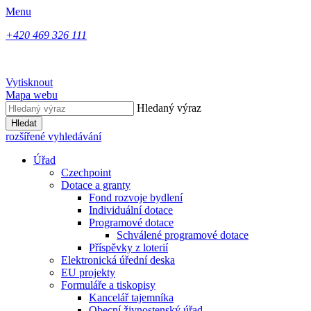
Menu
+420 469 326 111
Vytisknout
Mapa webu
Hledaný výraz
Hledat
rozšířené vyhledávání
Úřad
Czechpoint
Dotace a granty
Fond rozvoje bydlení
Individuální dotace
Programové dotace
Schválené programové dotace
Příspěvky z loterií
Elektronická úřední deska
EU projekty
Formuláře a tiskopisy
Kancelář tajemníka
Obecní živnostenský úřad