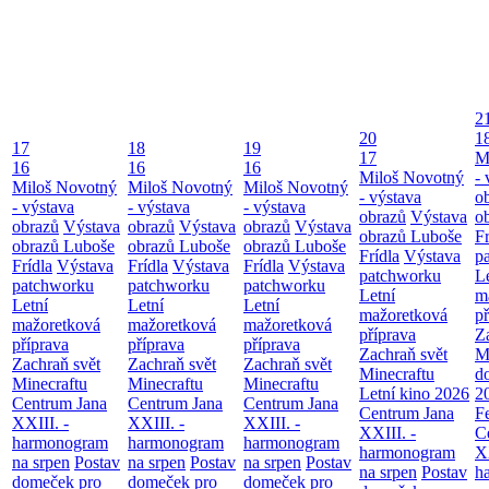
2
20
1
17
18
19
17
M
16
16
16
Miloš Novotný
- 
Miloš Novotný
Miloš Novotný
Miloš Novotný
- výstava
o
- výstava
- výstava
- výstava
obrazů
Výstava
o
obrazů
Výstava
obrazů
Výstava
obrazů
Výstava
obrazů Luboše
Fr
obrazů Luboše
obrazů Luboše
obrazů Luboše
Frídla
Výstava
p
Frídla
Výstava
Frídla
Výstava
Frídla
Výstava
patchworku
L
patchworku
patchworku
patchworku
Letní
m
Letní
Letní
Letní
mažoretková
př
mažoretková
mažoretková
mažoretková
příprava
Z
příprava
příprava
příprava
Zachraň svět
M
Zachraň svět
Zachraň svět
Zachraň svět
Minecraftu
d
Minecraftu
Minecraftu
Minecraftu
Letní kino 2026
2
Centrum Jana
Centrum Jana
Centrum Jana
Centrum Jana
F
XXIII. -
XXIII. -
XXIII. -
XXIII. -
C
harmonogram
harmonogram
harmonogram
harmonogram
XX
na srpen
Postav
na srpen
Postav
na srpen
Postav
na srpen
Postav
h
domeček pro
domeček pro
domeček pro