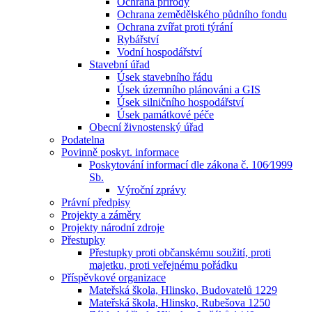
Ochrana přírody
Ochrana zemědělského půdního fondu
Ochrana zvířat proti týrání
Rybářství
Vodní hospodářství
Stavební úřad
Úsek stavebního řádu
Úsek územního plánováni a GIS
Úsek silničního hospodářství
Úsek památkové péče
Obecní živnostenský úřad
Podatelna
Povinně poskyt. informace
Poskytování informací dle zákona č. 106⁄1999
Sb.
Výroční zprávy
Právní předpisy
Projekty a záměry
Projekty národní zdroje
Přestupky
Přestupky proti občanskému soužití, proti
majetku, proti veřejnému pořádku
Příspěvkové organizace
Mateřská škola, Hlinsko, Budovatelů 1229
Mateřská škola, Hlinsko, Rubešova 1250