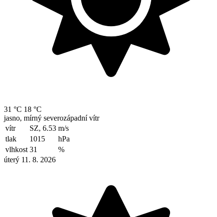
31 °C
18 °C
jasno, mírný severozápadní vítr
vítr
SZ, 6.53
m/s
tlak
1015
hPa
vlhkost
31
%
úterý 11. 8. 2026