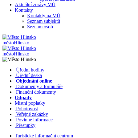
Aktuální zprávy MÚ
Kontakty
Kontakty na MÚ
Seznam subjektů
Seznam osob
město
Hlinsko
město
Hlinsko
​​
Úřední hodiny
​​
Úřední deska
​​
Objednání online
​​
Dokumenty a formuláře
Finanční dokumenty
Odpady
Místní poplatky
​​
Pohotovost
​​
Veřejné zakázky
​​
Povinné informace
​​
Přestupky
Turistické informační centrum