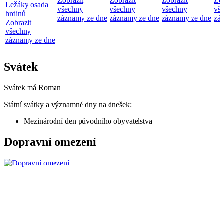
Zobrazit
Zobrazit
Zobrazit
Z
Ležáky osada
všechny
všechny
všechny
v
hrdinů
záznamy ze dne
záznamy ze dne
záznamy ze dne
z
Zobrazit
všechny
záznamy ze dne
Svátek
Svátek má
Roman
Státní svátky a významné dny na dnešek:
Mezinárodní den původního obyvatelstva
Dopravní omezení