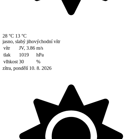
28 °C
13 °C
jasno, slabý jihovýchodní vítr
vítr
JV, 3.86
m/s
tlak
1019
hPa
vlhkost
30
%
zítra, pondělí 10. 8. 2026