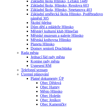
Základní škola Hlinsko, Ležáků 1449
Základní škola, Hlinsko, Resslova 603
Základní škola, Hlinsko, Smetanova 403
Základní umělecká škola Hlinsko, Poděbradovo
náměstí 305
Školní jídelna
Dům dětí a mládeže Hlinsko
Městský kulturní klub Hlinečan
Městské muzeum a galerie Hlinsko
Městská knihovna Hlinsko
Planeta Hlinsko
Domov seniorů Drachtinka
Rada města
Jednací řád rady města
Komise rady města
Usnesení RM
Telefonní seznam
Územní plánování
Platné dokumenty ÚP
Obec Dědová
Obec Hamry
Město Hlinsko
Obec Holetín
Obec Jeníkov
Obec Kameničky