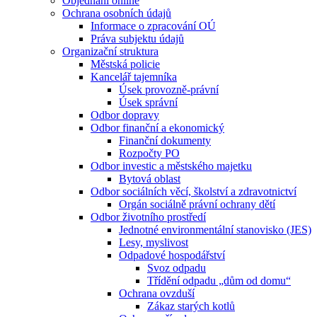
Objednání online
Ochrana osobních údajů
Informace o zpracování OÚ
Práva subjektu údajů
Organizační struktura
Městská policie
Kancelář tajemníka
Úsek provozně-právní
Úsek správní
Odbor dopravy
Odbor finanční a ekonomický
Finanční dokumenty
Rozpočty PO
Odbor investic a městského majetku
Bytová oblast
Odbor sociálních věcí, školství a zdravotnictví
Orgán sociálně právní ochrany dětí
Odbor životního prostředí
Jednotné environmentální stanovisko (JES)
Lesy, myslivost
Odpadové hospodářství
Svoz odpadu
Třídění odpadu „dům od domu“
Ochrana ovzduší
Zákaz starých kotlů