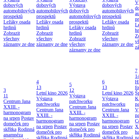
V
dobových
dobových
Výstava
dobových
d
automobilových
automobilových
dobových
automobilových
a
prospektů
prospektů
automobilových
prospektů
p
Ležáky osada
Ležáky osada
prospektů
Ležáky osada
L
hrdinů
hrdinů
Ležáky osada
hrdinů
h
Zobrazit
Zobrazit
hrdinů
Zobrazit
Z
všechny
všechny
Zobrazit
všechny
v
záznamy ze dne
záznamy ze dne
všechny
záznamy ze dne
z
záznamy ze dne
7
1
4
6
H
5
13
13
f
3
12
Letní kino 2026
Letní kino 2026
Š
11
Výstava
Výstava
Výstava
K
Centrum Jana
patchworku
patchworku
patchworku
p
XXIII. -
Centrum Jana
Centrum Jana
Centrum Jana
V
harmonogram
XXIII. -
XXIII. -
XXIII. -
p
na srpen
Postav
harmonogram
harmonogram
harmonogram
C
domeček pro
na srpen
Postav
na srpen
Postav
na srpen
Postav
XX
skřítka
Rodinná
domeček pro
domeček pro
domeček pro
h
anamnéza
skřítka
Rodinná
skřítka
Rodinná
skřítka
Rodinná
n