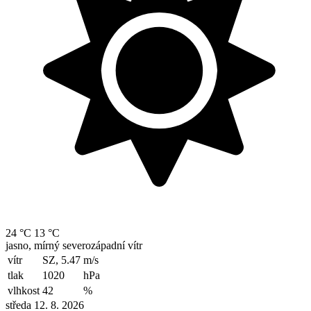
24 °C
13 °C
jasno, mírný severozápadní vítr
vítr
SZ, 5.47
m/s
tlak
1020
hPa
vlhkost
42
%
středa 12. 8. 2026