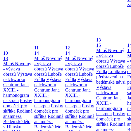
z
13
15
1
11
12
Miloš Novotný
1
10
14
14
- výstava
M
13
Miloš Novotný
Miloš Novotný
obrazů
Výstava
- 
Miloš Novotný
- výstava
- výstava
obrazů Luboše
o
- výstava
obrazů
Výstava
obrazů
Výstava
Frídla
Loutková
o
obrazů
Výstava
obrazů Luboše
obrazů Luboše
představení na
Fr
patchworku
Frídla
Výstava
Frídla
Výstava
betlémské návsi
p
Centrum Jana
patchworku
patchworku
Výstava
F
XXIII. -
Centrum Jana
Centrum Jana
patchworku
s
harmonogram
XXIII. -
XXIII. -
Centrum Jana
Ja
na srpen
Postav
harmonogram
harmonogram
XXIII. -
h
domeček pro
na srpen
Postav
na srpen
Postav
harmonogram
n
skřítka
Rodinná
domeček pro
domeček pro
na srpen
Postav
d
anamnéza
skřítka
Rodinná
skřítka
Rodinná
domeček pro
sk
Betlémské léto
anamnéza
anamnéza
skřítka
Rodinná
a
v Hlinsku
Betlémské léto
Betlémské léto
anamnéza
B