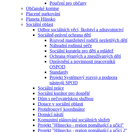
Poučení pro občany
Občanské komise
Placené parkování
Planeta Hlinsko
Sociální oblast
Odbor sociálních věcí, školství a zdravotnictví
Sociálně-právní ochrana dětí
Rozvod manželství rodičů nezletilých dětí
Náhradní rodinná péče
Sociální kuratela pro děti a mládež
Ochrana týraných a zneužívaných dětí
Oprávnění a povinnosti pracovníků
OSPOD
Standardy
Projekt Systémový rozvoj a podpora
nástrojů SPOD
Sociální práce
Sociální kurátor pro dospělé
Dům s pečovatelskou službou
Dotace v sociální oblasti
Protidrogový koordinátor
Domácí násilí
Komunitní plánování sociálních služeb
Projekt "Hlinecko - region pomáhající a učící"
Projekt "Hlinecko - region pomáhající a učící 2"