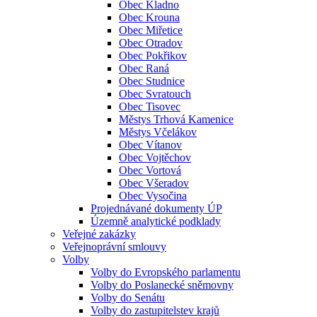
Obec Kladno
Obec Krouna
Obec Miřetice
Obec Otradov
Obec Pokřikov
Obec Raná
Obec Studnice
Obec Svratouch
Obec Tisovec
Městys Trhová Kamenice
Městys Včelákov
Obec Vítanov
Obec Vojtěchov
Obec Vortová
Obec Všeradov
Obec Vysočina
Projednávané dokumenty ÚP
Územně analytické podklady
Veřejné zakázky
Veřejnoprávní smlouvy
Volby
Volby do Evropského parlamentu
Volby do Poslanecké sněmovny
Volby do Senátu
Volby do zastupitelstev krajů