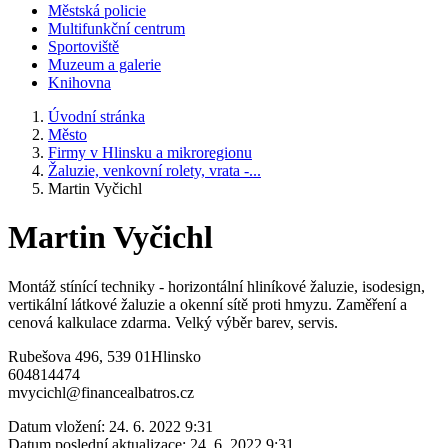
Městská policie
Multifunkční centrum
Sportoviště
Muzeum a galerie
Knihovna
Úvodní stránka
Město
Firmy v Hlinsku a mikroregionu
Žaluzie, venkovní rolety, vrata -...
Martin Vyčichl
Martin Vyčichl
Montáž stínící techniky - horizontální hliníkové žaluzie, isodesign,
vertikální látkové žaluzie a okenní sítě proti hmyzu. Zaměření a
cenová kalkulace zdarma. Velký výběr barev, servis.
Rubešova 496, 539 01Hlinsko
604814474
mvycichl@financealbatros.cz
Datum vložení:
24. 6. 2022 9:31
Datum poslední aktualizace:
24. 6. 2022 9:31