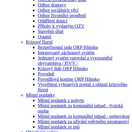
Odbor dopravy
Odbor sociálních věcí
Odbor životního prostředí
Oddělení dotací
Přílohy k vydaným OZV
Stavební úřad
Ostatní
Krizové řízení
Bezpečnostní rada ORP Hlinsko
Integrovaný záchranný systém
Jednotný systém varování a vyrozumění
obyvatelstva ⁄ JSVV ⁄
Krizový štáb ORP Hlinsko
Povodně
Povodňová komise ORP Hlinsko
Vysvětlení vybraných pojmů z oblasti krizového
řízení
Místní poplatky
Místní poplatek z pobytu
Místní poplatek za komunální odpad - fyzická
osoba
Místní poplatek za komunální odpad - nemovitost
Místní poplatek za užívání veřejného prostranství
Místní poplatek ze psů