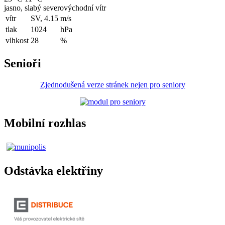
jasno, slabý severovýchodní vítr
vítr
SV, 4.15
m/s
tlak
1024
hPa
vlhkost
28
%
Senioři
Zjednodušená verze stránek nejen pro seniory
Mobilní rozhlas
Odstávka elektřiny