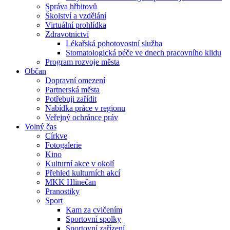
Správa hřbitovů
Školství a vzdělání
Virtuální prohlídka
Zdravotnictví
Lékařská pohotovostní služba
Stomatologická péče ve dnech pracovního klidu
Program rozvoje města
Občan
Dopravní omezení
Partnerská města
Potřebuji zařídit
Nabídka práce v regionu
Veřejný ochránce práv
Volný čas
Církve
Fotogalerie
Kino
Kulturní akce v okolí
Přehled kulturních akcí
MKK Hlinečan
Pranostiky
Sport
Kam za cvičením
Sportovní spolky
Sportovní zařízení