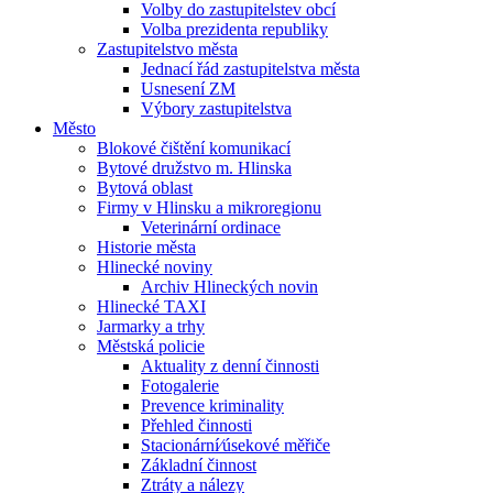
Volby do zastupitelstev obcí
Volba prezidenta republiky
Zastupitelstvo města
Jednací řád zastupitelstva města
Usnesení ZM
Výbory zastupitelstva
Město
Blokové čištění komunikací
Bytové družstvo m. Hlinska
Bytová oblast
Firmy v Hlinsku a mikroregionu
Veterinární ordinace
Historie města
Hlinecké noviny
Archiv Hlineckých novin
Hlinecké TAXI
Jarmarky a trhy
Městská policie
Aktuality z denní činnosti
Fotogalerie
Prevence kriminality
Přehled činnosti
Stacionární⁄úsekové měřiče
Základní činnost
Ztráty a nálezy