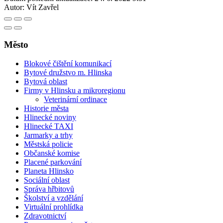
Autor:
Vít Zavřel
Město
Blokové čištění komunikací
Bytové družstvo m. Hlinska
Bytová oblast
Firmy v Hlinsku a mikroregionu
Veterinární ordinace
Historie města
Hlinecké noviny
Hlinecké TAXI
Jarmarky a trhy
Městská policie
Občanské komise
Placené parkování
Planeta Hlinsko
Sociální oblast
Správa hřbitovů
Školství a vzdělání
Virtuální prohlídka
Zdravotnictví