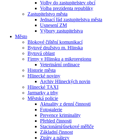
Volby do zastupitelstev obcí
Volba prezidenta republiky
Zastupitelstvo města
Jednací řád zastupitelstva města
Usnesení ZM
Výbory zastupitelstva
Město
Blokové čištění komunikací
Bytové družstvo m. Hlinska
Bytová oblast
Firmy v Hlinsku a mikroregionu
Veterinární ordinace
Historie města
Hlinecké noviny
Archiv Hlineckých novin
Hlinecké TAXI
Jarmarky a trhy
Městská policie
Aktuality z denní činnosti
Fotogalerie
Prevence kriminality
Přehled činnosti
Stacionární⁄úsekové měřiče
Základní činnost
Ztráty a nálezy