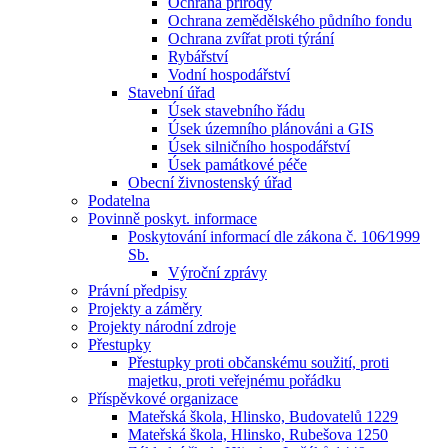
Ochrana přírody
Ochrana zemědělského půdního fondu
Ochrana zvířat proti týrání
Rybářství
Vodní hospodářství
Stavební úřad
Úsek stavebního řádu
Úsek územního plánováni a GIS
Úsek silničního hospodářství
Úsek památkové péče
Obecní živnostenský úřad
Podatelna
Povinně poskyt. informace
Poskytování informací dle zákona č. 106⁄1999
Sb.
Výroční zprávy
Právní předpisy
Projekty a záměry
Projekty národní zdroje
Přestupky
Přestupky proti občanskému soužití, proti
majetku, proti veřejnému pořádku
Příspěvkové organizace
Mateřská škola, Hlinsko, Budovatelů 1229
Mateřská škola, Hlinsko, Rubešova 1250