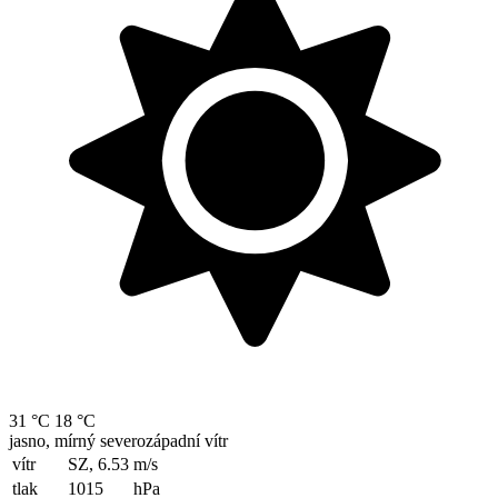
31 °C
18 °C
jasno, mírný severozápadní vítr
vítr
SZ, 6.53
m/s
tlak
1015
hPa