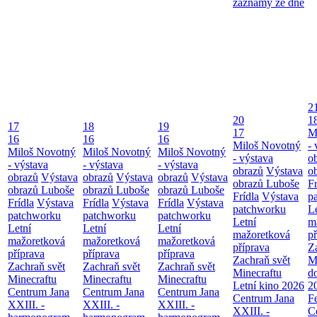
záznamy ze dne
2
20
1
17
18
19
17
M
16
16
16
Miloš Novotný
- 
Miloš Novotný
Miloš Novotný
Miloš Novotný
- výstava
o
- výstava
- výstava
- výstava
obrazů
Výstava
o
obrazů
Výstava
obrazů
Výstava
obrazů
Výstava
obrazů Luboše
Fr
obrazů Luboše
obrazů Luboše
obrazů Luboše
Frídla
Výstava
p
Frídla
Výstava
Frídla
Výstava
Frídla
Výstava
patchworku
L
patchworku
patchworku
patchworku
Letní
m
Letní
Letní
Letní
mažoretková
př
mažoretková
mažoretková
mažoretková
příprava
Z
příprava
příprava
příprava
Zachraň svět
M
Zachraň svět
Zachraň svět
Zachraň svět
Minecraftu
d
Minecraftu
Minecraftu
Minecraftu
Letní kino 2026
2
Centrum Jana
Centrum Jana
Centrum Jana
Centrum Jana
F
XXIII. -
XXIII. -
XXIII. -
XXIII. -
C