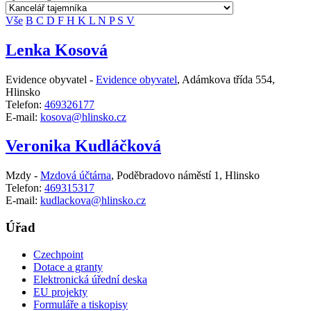
Vše
B
C
D
F
H
K
L
N
P
S
V
Lenka Kosová
Evidence obyvatel -
Evidence obyvatel
,
Adámkova třída 554,
Hlinsko
Telefon:
469326177
E-mail:
kosova@hlinsko.cz
Veronika Kudláčková
Mzdy -
Mzdová účtárna
,
Poděbradovo náměstí 1, Hlinsko
Telefon:
469315317
E-mail:
kudlackova@hlinsko.cz
Úřad
Czechpoint
Dotace a granty
Elektronická úřední deska
EU projekty
Formuláře a tiskopisy