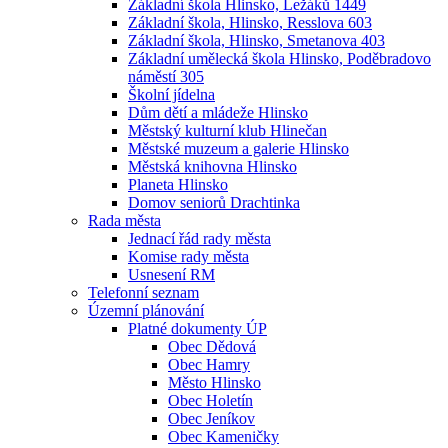
Základní škola Hlinsko, Ležáků 1449
Základní škola, Hlinsko, Resslova 603
Základní škola, Hlinsko, Smetanova 403
Základní umělecká škola Hlinsko, Poděbradovo
náměstí 305
Školní jídelna
Dům dětí a mládeže Hlinsko
Městský kulturní klub Hlinečan
Městské muzeum a galerie Hlinsko
Městská knihovna Hlinsko
Planeta Hlinsko
Domov seniorů Drachtinka
Rada města
Jednací řád rady města
Komise rady města
Usnesení RM
Telefonní seznam
Územní plánování
Platné dokumenty ÚP
Obec Dědová
Obec Hamry
Město Hlinsko
Obec Holetín
Obec Jeníkov
Obec Kameničky