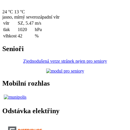
24 °C
13 °C
jasno, mírný severozápadní vítr
vítr
SZ, 5.47
m/s
tlak
1020
hPa
vlhkost
42
%
Senioři
Zjednodušená verze stránek nejen pro seniory
Mobilní rozhlas
Odstávka elektřiny