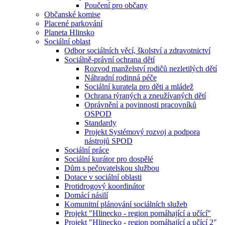
Poučení pro občany
Občanské komise
Placené parkování
Planeta Hlinsko
Sociální oblast
Odbor sociálních věcí, školství a zdravotnictví
Sociálně-právní ochrana dětí
Rozvod manželství rodičů nezletilých dětí
Náhradní rodinná péče
Sociální kuratela pro děti a mládež
Ochrana týraných a zneužívaných dětí
Oprávnění a povinnosti pracovníků
OSPOD
Standardy
Projekt Systémový rozvoj a podpora
nástrojů SPOD
Sociální práce
Sociální kurátor pro dospělé
Dům s pečovatelskou službou
Dotace v sociální oblasti
Protidrogový koordinátor
Domácí násilí
Komunitní plánování sociálních služeb
Projekt "Hlinecko - region pomáhající a učící"
Projekt "Hlinecko - region pomáhající a učící 2"