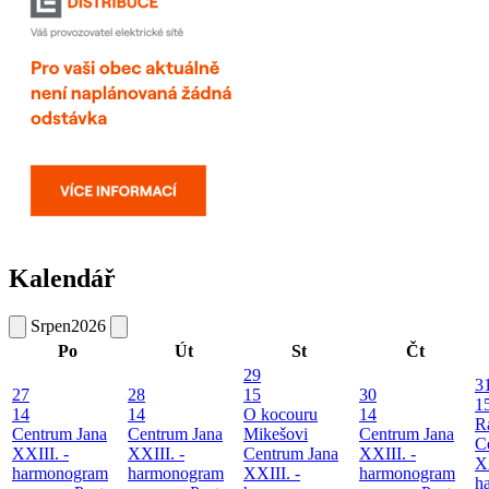
Kalendář
Srpen
2026
Po
Út
St
Čt
29
3
27
28
15
30
1
14
14
O kocouru
14
R
Centrum Jana
Centrum Jana
Mikešovi
Centrum Jana
C
XXIII. -
XXIII. -
Centrum Jana
XXIII. -
XX
harmonogram
harmonogram
XXIII. -
harmonogram
h