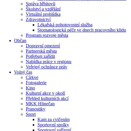
Správa hřbitovů
Školství a vzdělání
Virtuální prohlídka
Zdravotnictví
Lékařská pohotovostní služba
Stomatologická péče ve dnech pracovního klidu
Program rozvoje města
Občan
Dopravní omezení
Partnerská města
Potřebuji zařídit
Nabídka práce v regionu
Veřejný ochránce práv
Volný čas
Církve
Fotogalerie
Kino
Kulturní akce v okolí
Přehled kulturních akcí
MKK Hlinečan
Pranostiky
Sport
Kam za cvičením
Sportovní spolky
Sportovní zařízení