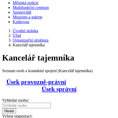
Městská policie
Multifunkční centrum
Sportoviště
Muzeum a galerie
Knihovna
Úvodní stránka
Úřad
Organizační struktura
Kancelář tajemníka
Kancelář tajemníka
Seznam osob a kontaktní spojení (Kancelář tajemníka)
Úsek provozně-právní
Úsek správní
Vyhledat osobu:
Hledat
Vybrat organizaci: