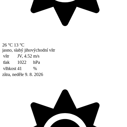
26 °C
13 °C
jasno, slabý jihovýchodní vítr
vítr
JV, 4.52
m/s
tlak
1022
hPa
vlhkost
41
%
zítra, neděle 9. 8. 2026