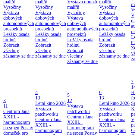
maliřů
maliřů
Výstava obrazů
maliřů
m
Vysočiny
Vysočiny
maliřů
Vysočiny
V
Výstava
Výstava
Vysočiny
Výstava
V
dobových
dobových
Výstava
dobových
d
automobilových
automobilových
dobových
automobilových
a
prospektů
prospektů
automobilových
prospektů
p
Ležáky osada
Ležáky osada
prospektů
Ležáky osada
L
hrdinů
hrdinů
Ležáky osada
hrdinů
h
Zobrazit
Zobrazit
hrdinů
Zobrazit
Z
všechny
všechny
Zobrazit
všechny
v
záznamy ze dne
záznamy ze dne
všechny
záznamy ze dne
z
záznamy ze dne
7
1
4
6
H
5
13
13
f
3
12
Letní kino 2026
Letní kino 2026
Š
11
Výstava
Výstava
Výstava
K
Centrum Jana
patchworku
patchworku
patchworku
p
XXIII. -
Centrum Jana
Centrum Jana
Centrum Jana
V
harmonogram
XXIII. -
XXIII. -
XXIII. -
p
na srpen
Postav
harmonogram
harmonogram
harmonogram
C
domeček pro
na srpen
Postav