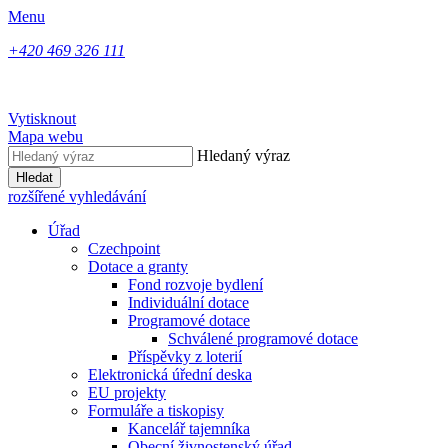
Menu
+420 469 326 111
Vytisknout
Mapa webu
Hledaný výraz
Hledat
rozšířené vyhledávání
Úřad
Czechpoint
Dotace a granty
Fond rozvoje bydlení
Individuální dotace
Programové dotace
Schválené programové dotace
Příspěvky z loterií
Elektronická úřední deska
EU projekty
Formuláře a tiskopisy
Kancelář tajemníka
Obecní živnostenský úřad