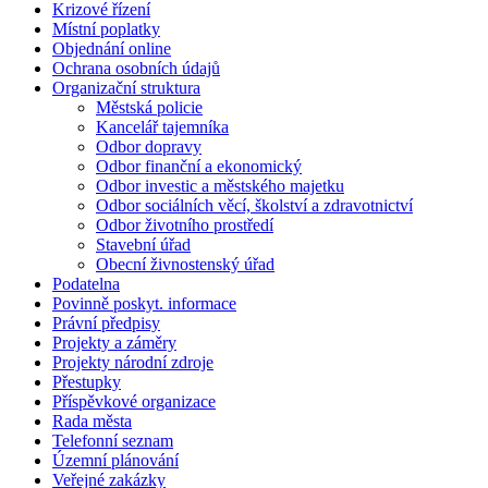
Krizové řízení
Místní poplatky
Objednání online
Ochrana osobních údajů
Organizační struktura
Městská policie
Kancelář tajemníka
Odbor dopravy
Odbor finanční a ekonomický
Odbor investic a městského majetku
Odbor sociálních věcí, školství a zdravotnictví
Odbor životního prostředí
Stavební úřad
Obecní živnostenský úřad
Podatelna
Povinně poskyt. informace
Právní předpisy
Projekty a záměry
Projekty národní zdroje
Přestupky
Příspěvkové organizace
Rada města
Telefonní seznam
Územní plánování
Veřejné zakázky