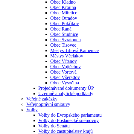
Obec Kladno
Obec Krouna
Obec Miřetice
Obec Otradov
Obec Pokřikov
Obec Raná
Obec Studnice
Obec Svratouch
Obec Tisovec
Městys Trhová Kamenice
Městys Včelákov
Obec Vítanov
Obec Vojtěchov
Obec Vortová
Obec Všeradov
Obec Vysočina
Projednávané dokumenty ÚP
Územně analytické podklady
Veřejné zakázky
Veřejnoprávní smlouvy
Volby
Volby do Evropského parlamentu
Volby do Poslanecké sněmovny
Volby do Senátu
Volby do zastupitelstev krajů