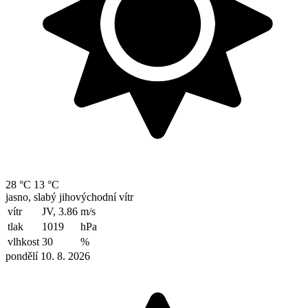
28 °C
13 °C
jasno, slabý jihovýchodní vítr
vítr
JV, 3.86
m/s
tlak
1019
hPa
vlhkost
30
%
pondělí 10. 8. 2026