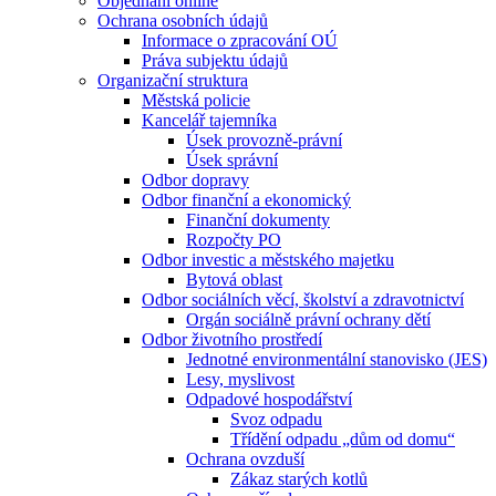
Objednání online
Ochrana osobních údajů
Informace o zpracování OÚ
Práva subjektu údajů
Organizační struktura
Městská policie
Kancelář tajemníka
Úsek provozně-právní
Úsek správní
Odbor dopravy
Odbor finanční a ekonomický
Finanční dokumenty
Rozpočty PO
Odbor investic a městského majetku
Bytová oblast
Odbor sociálních věcí, školství a zdravotnictví
Orgán sociálně právní ochrany dětí
Odbor životního prostředí
Jednotné environmentální stanovisko (JES)
Lesy, myslivost
Odpadové hospodářství
Svoz odpadu
Třídění odpadu „dům od domu“
Ochrana ovzduší
Zákaz starých kotlů