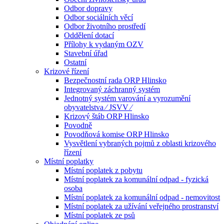
Odbor dopravy
Odbor sociálních věcí
Odbor životního prostředí
Oddělení dotací
Přílohy k vydaným OZV
Stavební úřad
Ostatní
Krizové řízení
Bezpečnostní rada ORP Hlinsko
Integrovaný záchranný systém
Jednotný systém varování a vyrozumění
obyvatelstva ⁄ JSVV ⁄
Krizový štáb ORP Hlinsko
Povodně
Povodňová komise ORP Hlinsko
Vysvětlení vybraných pojmů z oblasti krizového
řízení
Místní poplatky
Místní poplatek z pobytu
Místní poplatek za komunální odpad - fyzická
osoba
Místní poplatek za komunální odpad - nemovitost
Místní poplatek za užívání veřejného prostranství
Místní poplatek ze psů