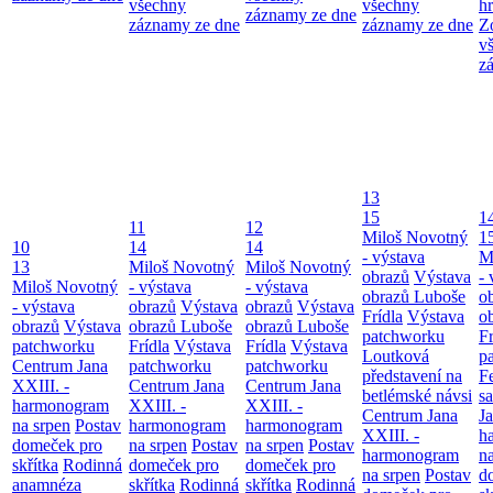
všechny
všechny
h
záznamy ze dne
záznamy ze dne
záznamy ze dne
Z
v
z
13
15
1
11
12
Miloš Novotný
1
10
14
14
- výstava
M
13
Miloš Novotný
Miloš Novotný
obrazů
Výstava
- 
Miloš Novotný
- výstava
- výstava
obrazů Luboše
o
- výstava
obrazů
Výstava
obrazů
Výstava
Frídla
Výstava
o
obrazů
Výstava
obrazů Luboše
obrazů Luboše
patchworku
Fr
patchworku
Frídla
Výstava
Frídla
Výstava
Loutková
p
Centrum Jana
patchworku
patchworku
představení na
F
XXIII. -
Centrum Jana
Centrum Jana
betlémské návsi
s
harmonogram
XXIII. -
XXIII. -
Centrum Jana
Ja
na srpen
Postav
harmonogram
harmonogram
XXIII. -
h
domeček pro
na srpen
Postav
na srpen
Postav
harmonogram
n
skřítka
Rodinná
domeček pro
domeček pro
na srpen
Postav
d
anamnéza
skřítka
Rodinná
skřítka
Rodinná