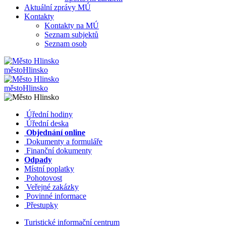
Aktuální zprávy MÚ
Kontakty
Kontakty na MÚ
Seznam subjektů
Seznam osob
město
Hlinsko
město
Hlinsko
​​
Úřední hodiny
​​
Úřední deska
​​
Objednání online
​​
Dokumenty a formuláře
Finanční dokumenty
Odpady
Místní poplatky
​​
Pohotovost
​​
Veřejné zakázky
​​
Povinné informace
​​
Přestupky
Turistické informační centrum