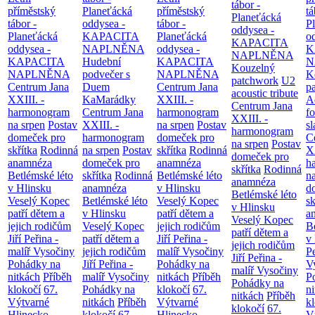
tábor -
příměstský
Planeťácká
příměstský
tá
Planeťácká
tábor -
oddysea -
tábor -
P
oddysea -
Planeťácká
KAPACITA
Planeťácká
o
KAPACITA
oddysea -
NAPLNĚNA
oddysea -
K
NAPLNĚNA
KAPACITA
Hudební
KAPACITA
N
Kouzelný
NAPLNĚNA
podvečer s
NAPLNĚNA
K
patchwork
U2
Centrum Jana
Duem
Centrum Jana
p
acoustic tribute
XXIII. -
KaMarádky
XXIII. -
A
Centrum Jana
harmonogram
Centrum Jana
harmonogram
fo
XXIII. -
na srpen
Postav
XXIII. -
na srpen
Postav
sl
harmonogram
domeček pro
harmonogram
domeček pro
C
na srpen
Postav
skřítka
Rodinná
na srpen
Postav
skřítka
Rodinná
XX
domeček pro
anamnéza
domeček pro
anamnéza
h
skřítka
Rodinná
Betlémské léto
skřítka
Rodinná
Betlémské léto
n
anamnéza
v Hlinsku
anamnéza
v Hlinsku
d
Betlémské léto
Veselý Kopec
Betlémské léto
Veselý Kopec
sk
v Hlinsku
patří dětem a
v Hlinsku
patří dětem a
a
Veselý Kopec
jejich rodičům
Veselý Kopec
jejich rodičům
B
patří dětem a
Jiří Peřina -
patří dětem a
Jiří Peřina -
v
jejich rodičům
malíř Vysočiny
jejich rodičům
malíř Vysočiny
Pe
Jiří Peřina -
Pohádky na
Jiří Peřina -
Pohádky na
V
malíř Vysočiny
nitkách
Příběh
malíř Vysočiny
nitkách
Příběh
P
Pohádky na
klokočí
67.
Pohádky na
klokočí
67.
n
nitkách
Příběh
Výtvarné
nitkách
Příběh
Výtvarné
k
klokočí
67.
Hlinecko -
klokočí
67.
Hlinecko -
V