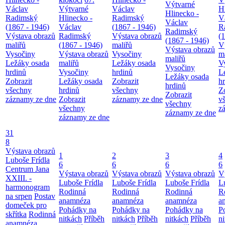
Výtvarné
Václav
Výtvarné
Václav
H
Hlinecko -
Radimský
Hlinecko -
Radimský
V
Václav
(1867 - 1946)
Václav
(1867 - 1946)
R
Radimský
Výstava obrazů
Radimský
Výstava obrazů
(
(1867 - 1946)
maliřů
(1867 - 1946)
maliřů
V
Výstava obrazů
Vysočiny
Výstava obrazů
Vysočiny
m
maliřů
Ležáky osada
maliřů
Ležáky osada
V
Vysočiny
hrdinů
Vysočiny
hrdinů
L
Ležáky osada
Zobrazit
Ležáky osada
Zobrazit
h
hrdinů
všechny
hrdinů
všechny
Z
Zobrazit
záznamy ze dne
Zobrazit
záznamy ze dne
v
všechny
všechny
z
záznamy ze dne
záznamy ze dne
31
8
Výstava obrazů
1
2
3
4
Luboše Frídla
6
6
6
6
Centrum Jana
Výstava obrazů
Výstava obrazů
Výstava obrazů
V
XXIII. -
Luboše Frídla
Luboše Frídla
Luboše Frídla
L
harmonogram
Rodinná
Rodinná
Rodinná
R
na srpen
Postav
anamnéza
anamnéza
anamnéza
a
domeček pro
Pohádky na
Pohádky na
Pohádky na
P
skřítka
Rodinná
nitkách
Příběh
nitkách
Příběh
nitkách
Příběh
n
anamnéza