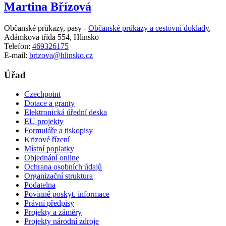
Martina Břízová
Občanské průkazy, pasy -
Občanské průkazy a cestovní doklady
,
Adámkova třída 554, Hlinsko
Telefon:
469326175
E-mail:
brizova@hlinsko.cz
Úřad
Czechpoint
Dotace a granty
Elektronická úřední deska
EU projekty
Formuláře a tiskopisy
Krizové řízení
Místní poplatky
Objednání online
Ochrana osobních údajů
Organizační struktura
Podatelna
Povinně poskyt. informace
Právní předpisy
Projekty a záměry
Projekty národní zdroje