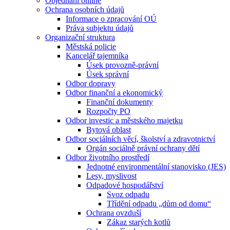
Objednání online
Ochrana osobních údajů
Informace o zpracování OÚ
Práva subjektu údajů
Organizační struktura
Městská policie
Kancelář tajemníka
Úsek provozně-právní
Úsek správní
Odbor dopravy
Odbor finanční a ekonomický
Finanční dokumenty
Rozpočty PO
Odbor investic a městského majetku
Bytová oblast
Odbor sociálních věcí, školství a zdravotnictví
Orgán sociálně právní ochrany dětí
Odbor životního prostředí
Jednotné environmentální stanovisko (JES)
Lesy, myslivost
Odpadové hospodářství
Svoz odpadu
Třídění odpadu „dům od domu“
Ochrana ovzduší
Zákaz starých kotlů