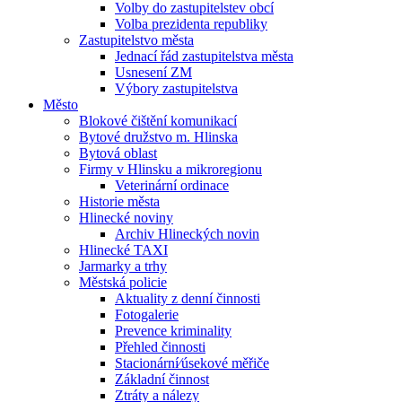
Volby do zastupitelstev obcí
Volba prezidenta republiky
Zastupitelstvo města
Jednací řád zastupitelstva města
Usnesení ZM
Výbory zastupitelstva
Město
Blokové čištění komunikací
Bytové družstvo m. Hlinska
Bytová oblast
Firmy v Hlinsku a mikroregionu
Veterinární ordinace
Historie města
Hlinecké noviny
Archiv Hlineckých novin
Hlinecké TAXI
Jarmarky a trhy
Městská policie
Aktuality z denní činnosti
Fotogalerie
Prevence kriminality
Přehled činnosti
Stacionární⁄úsekové měřiče
Základní činnost
Ztráty a nálezy