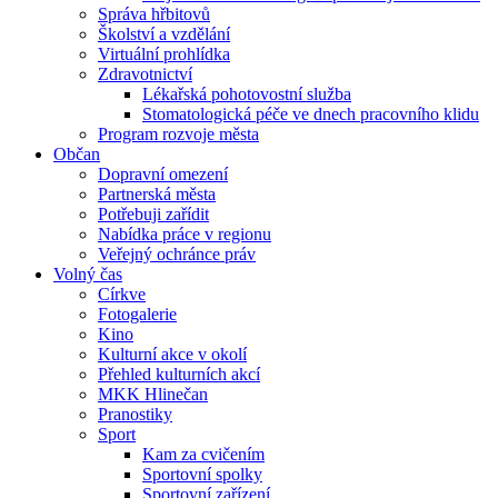
Správa hřbitovů
Školství a vzdělání
Virtuální prohlídka
Zdravotnictví
Lékařská pohotovostní služba
Stomatologická péče ve dnech pracovního klidu
Program rozvoje města
Občan
Dopravní omezení
Partnerská města
Potřebuji zařídit
Nabídka práce v regionu
Veřejný ochránce práv
Volný čas
Církve
Fotogalerie
Kino
Kulturní akce v okolí
Přehled kulturních akcí
MKK Hlinečan
Pranostiky
Sport
Kam za cvičením
Sportovní spolky
Sportovní zařízení