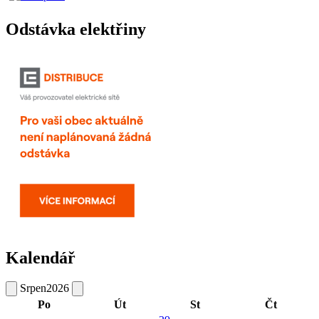
Odstávka elektřiny
Kalendář
Srpen
2026
Po
Út
St
Čt