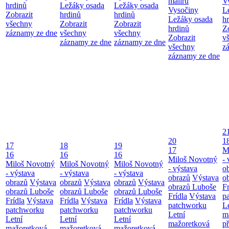
maliřů
V
hrdinů
Ležáky osada
Ležáky osada
Vysočiny
L
Zobrazit
hrdinů
hrdinů
Ležáky osada
h
všechny
Zobrazit
Zobrazit
hrdinů
Z
záznamy ze dne
všechny
všechny
Zobrazit
v
záznamy ze dne
záznamy ze dne
všechny
z
záznamy ze dne
2
20
1
17
18
19
17
M
16
16
16
Miloš Novotný
- 
Miloš Novotný
Miloš Novotný
Miloš Novotný
- výstava
o
- výstava
- výstava
- výstava
obrazů
Výstava
o
obrazů
Výstava
obrazů
Výstava
obrazů
Výstava
obrazů Luboše
Fr
obrazů Luboše
obrazů Luboše
obrazů Luboše
Frídla
Výstava
p
Frídla
Výstava
Frídla
Výstava
Frídla
Výstava
patchworku
L
patchworku
patchworku
patchworku
Letní
m
Letní
Letní
Letní
mažoretková
př
mažoretková
mažoretková
mažoretková