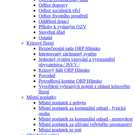
Odbor dopravy
Odbor sociálních věcí
Odbor životního prostředí
Oddělení dotací
Přílohy k vydaným OZV
Stavební úřad
Ostatní
Krizové řízení
Bezpečnostní rada ORP Hlinsko
Integrovaný záchranný systém
Jednotný systém varování a vyrozumění
obyvatelstva ⁄ JSVV ⁄
Krizový štáb ORP Hlinsko
Povodně
Povodňová komise ORP Hlinsko
Vysvětlení vybraných pojmů z oblasti krizového
řízení
Místní poplatky
Místní poplatek z pobytu
Místní poplatek za komunální odpad - fyzická
osoba
Místní poplatek za komunální odpad - nemovitost
Místní poplatek za užívání veřejného prostranství
Místní poplatek ze psů