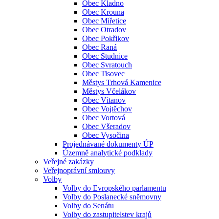
Obec Kladno
Obec Krouna
Obec Miřetice
Obec Otradov
Obec Pokřikov
Obec Raná
Obec Studnice
Obec Svratouch
Obec Tisovec
Městys Trhová Kamenice
Městys Včelákov
Obec Vítanov
Obec Vojtěchov
Obec Vortová
Obec Všeradov
Obec Vysočina
Projednávané dokumenty ÚP
Územně analytické podklady
Veřejné zakázky
Veřejnoprávní smlouvy
Volby
Volby do Evropského parlamentu
Volby do Poslanecké sněmovny
Volby do Senátu
Volby do zastupitelstev krajů