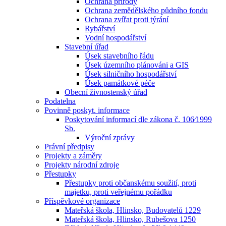
Ochrana přírody
Ochrana zemědělského půdního fondu
Ochrana zvířat proti týrání
Rybářství
Vodní hospodářství
Stavební úřad
Úsek stavebního řádu
Úsek územního plánováni a GIS
Úsek silničního hospodářství
Úsek památkové péče
Obecní živnostenský úřad
Podatelna
Povinně poskyt. informace
Poskytování informací dle zákona č. 106⁄1999
Sb.
Výroční zprávy
Právní předpisy
Projekty a záměry
Projekty národní zdroje
Přestupky
Přestupky proti občanskému soužití, proti
majetku, proti veřejnému pořádku
Příspěvkové organizace
Mateřská škola, Hlinsko, Budovatelů 1229
Mateřská škola, Hlinsko, Rubešova 1250