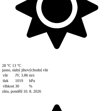
28 °C
13 °C
jasno, slabý jihovýchodní vítr
vítr
JV, 3.86
m/s
tlak
1019
hPa
vlhkost
30
%
zítra, pondělí 10. 8. 2026