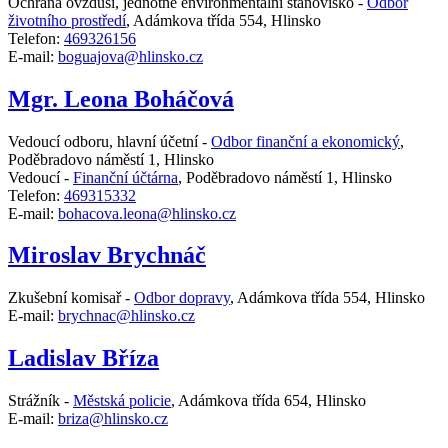
Ochrana ovzduší, jednotné environmentální stanovisko -
Odbor
životního prostředí
,
Adámkova třída 554, Hlinsko
Telefon:
469326156
E-mail:
boguajova@hlinsko.cz
Mgr. Leona Boháčová
Vedoucí odboru, hlavní účetní -
Odbor finanční a ekonomický
,
Poděbradovo náměstí 1, Hlinsko
Vedoucí -
Finanční účtárna
,
Poděbradovo náměstí 1, Hlinsko
Telefon:
469315332
E-mail:
bohacova.leona@hlinsko.cz
Miroslav Brychnáč
Zkušební komisař -
Odbor dopravy
,
Adámkova třída 554, Hlinsko
E-mail:
brychnac@hlinsko.cz
Ladislav Bříza
Strážník -
Městská policie
,
Adámkova třída 654, Hlinsko
E-mail:
briza@hlinsko.cz