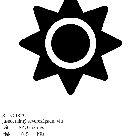
31 °C
18 °C
jasno, mírný severozápadní vítr
vítr
SZ, 6.53
m/s
tlak
1015
hPa