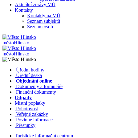
Aktuální zprávy MÚ
Kontakty
Kontakty na MÚ
Seznam subjektů
Seznam osob
město
Hlinsko
město
Hlinsko
​​
Úřední hodiny
​​
Úřední deska
​​
Objednání online
​​
Dokumenty a formuláře
Finanční dokumenty
Odpady
Místní poplatky
​​
Pohotovost
​​
Veřejné zakázky
​​
Povinné informace
​​
Přestupky
Turistické informační centrum