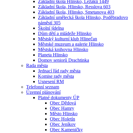
Základní škola Hlinsko, Ležáků 1449
Základní škola, Hlinsko, Resslova 603
Základní škola, Hlinsko, Smetanova 403
Základní umělecká škola Hlinsko, Poděbradovo
náměstí 305
Školní jídelna
Dům dětí a mládeže Hlinsko
Městský kulturní klub Hlinečan
Městské muzeum a galerie Hlinsko
Městská knihovna Hlinsko
Planeta Hlinsko
Domov seniorů Drachtinka
Rada města
Jednací řád rady města
Komise rady města
Usnesení RM
Telefonní seznam
Územní plánování
Platné dokumenty ÚP
Obec Dědová
Obec Hamry
Město Hlinsko
Obec Holetín
Obec Jeníkov
Obec Kameničky