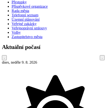
Přestupky
Příspěvkové organizace
Rada města
Telefonní seznam
Územní plánování
Veřejné zakázky
Veřejnoprávní smlouvy
Volby
Zastupitelstvo města
Aktuální počasí
dnes, neděle 9. 8. 2026