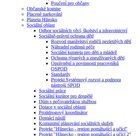
Poučení pro občany
Občanské komise
Placené parkování
Planeta Hlinsko
Sociální oblast
Odbor sociálních věcí, školství a zdravotnictví
Sociálně-právní ochrana dětí
Rozvod manželství rodičů nezletilých dětí
Náhradní rodinná péče
Sociální kuratela pro děti a mládež
Ochrana týraných a zneužívaných dětí
Oprávnění a povinnosti pracovníků
OSPOD
Standardy
Projekt Systémový rozvoj a podpora
nástrojů SPOD
Sociální práce
Sociální kurátor pro dospělé
Dům s pečovatelskou službou
Dotace v sociální oblasti
Protidrogový koordinátor
Domácí násilí
Komunitní plánování sociálních služeb
Projekt "Hlinecko - region pomáhající a učící"
Projekt "Hlinecko - region pomáhající a učící 2"