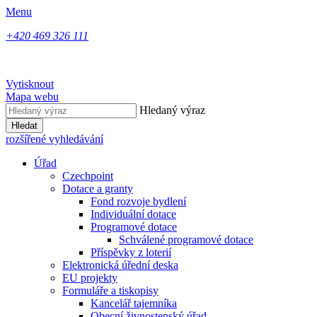
Menu
+420 469 326 111
Vytisknout
Mapa webu
Hledaný výraz
Hledat
rozšířené vyhledávání
Úřad
Czechpoint
Dotace a granty
Fond rozvoje bydlení
Individuální dotace
Programové dotace
Schválené programové dotace
Příspěvky z loterií
Elektronická úřední deska
EU projekty
Formuláře a tiskopisy
Kancelář tajemníka
Obecní živnostenský úřad