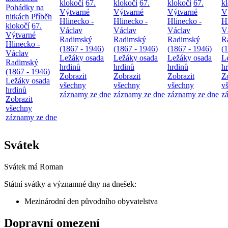
klokočí
67.
klokočí
67.
klokočí
67.
k
Pohádky na
Výtvarné
Výtvarné
Výtvarné
V
nitkách
Příběh
Hlinecko -
Hlinecko -
Hlinecko -
H
klokočí
67.
Václav
Václav
Václav
V
Výtvarné
Radimský
Radimský
Radimský
R
Hlinecko -
(1867 - 1946)
(1867 - 1946)
(1867 - 1946)
(
Václav
Ležáky osada
Ležáky osada
Ležáky osada
L
Radimský
hrdinů
hrdinů
hrdinů
h
(1867 - 1946)
Zobrazit
Zobrazit
Zobrazit
Z
Ležáky osada
všechny
všechny
všechny
v
hrdinů
záznamy ze dne
záznamy ze dne
záznamy ze dne
z
Zobrazit
všechny
záznamy ze dne
Svátek
Svátek má
Roman
Státní svátky a významné dny na dnešek:
Mezinárodní den původního obyvatelstva
Dopravní omezení