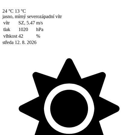
24 °C
13 °C
jasno, mírný severozápadní vítr
vítr
SZ, 5.47
m/s
tlak
1020
hPa
vlhkost
42
%
středa 12. 8. 2026