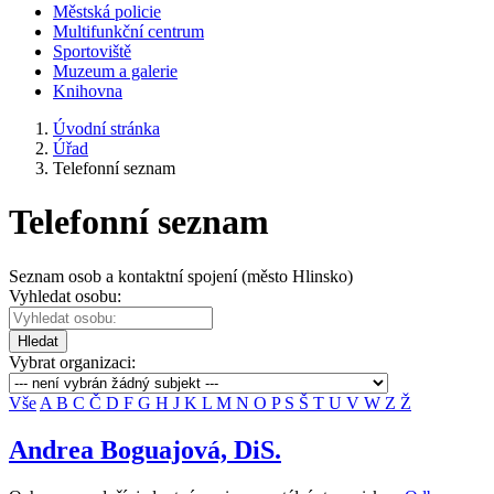
Městská policie
Multifunkční centrum
Sportoviště
Muzeum a galerie
Knihovna
Úvodní stránka
Úřad
Telefonní seznam
Telefonní seznam
Seznam osob a kontaktní spojení (město Hlinsko)
Vyhledat osobu:
Hledat
Vybrat organizaci:
Vše
A
B
C
Č
D
F
G
H
J
K
L
M
N
O
P
S
Š
T
U
V
W
Z
Ž
Andrea Boguajová, DiS.