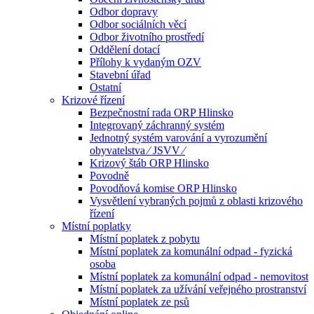
Odbor dopravy
Odbor sociálních věcí
Odbor životního prostředí
Oddělení dotací
Přílohy k vydaným OZV
Stavební úřad
Ostatní
Krizové řízení
Bezpečnostní rada ORP Hlinsko
Integrovaný záchranný systém
Jednotný systém varování a vyrozumění
obyvatelstva ⁄ JSVV ⁄
Krizový štáb ORP Hlinsko
Povodně
Povodňová komise ORP Hlinsko
Vysvětlení vybraných pojmů z oblasti krizového
řízení
Místní poplatky
Místní poplatek z pobytu
Místní poplatek za komunální odpad - fyzická
osoba
Místní poplatek za komunální odpad - nemovitost
Místní poplatek za užívání veřejného prostranství
Místní poplatek ze psů