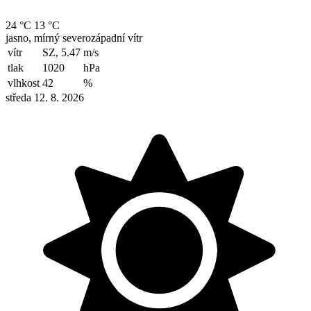
24 °C
13 °C
jasno, mírný severozápadní vítr
vítr
SZ, 5.47
m/s
tlak
1020
hPa
vlhkost
42
%
středa 12. 8. 2026