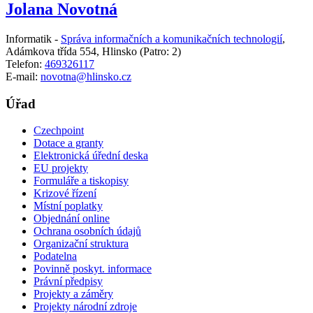
Jolana Novotná
Informatik -
Správa informačních a komunikačních technologií
,
Adámkova třída 554, Hlinsko
(Patro: 2)
Telefon:
469326117
E-mail:
novotna@hlinsko.cz
Úřad
Czechpoint
Dotace a granty
Elektronická úřední deska
EU projekty
Formuláře a tiskopisy
Krizové řízení
Místní poplatky
Objednání online
Ochrana osobních údajů
Organizační struktura
Podatelna
Povinně poskyt. informace
Právní předpisy
Projekty a záměry
Projekty národní zdroje