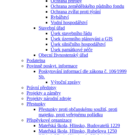
Ochrana přírody
Ochrana zemědělského půdního fondu
Ochrana zvířat proti týrání
Rybářství
Vodní hospodářství
Stavební úřad
Úsek stavebního řádu
Úsek územního plánováni a GIS
Úsek silničního hospodářství
Úsek památkové péče
Obecní živnostenský úřad
Podatelna
Povinně poskyt. informace
Poskytování informací dle zákona č. 106⁄1999
Sb.
Výroční zprávy
Právní předpisy
Projekty a záměry
Projekty národní zdroje
Přestupky
Přestupky proti občanskému soužití, proti
majetku, proti veřejnému pořádku
Příspěvkové organizace
Mateřská škola, Hlinsko, Budovatelů 1229
Mateřská škola, Hlinsko, Rubešova 1250