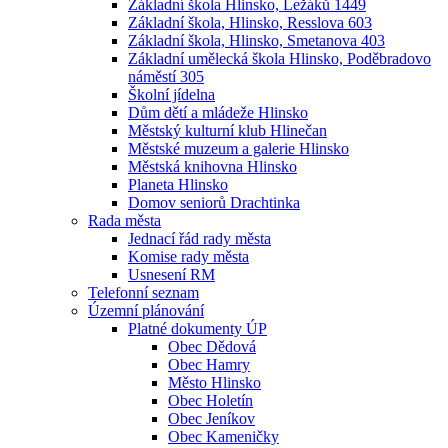
Základní škola Hlinsko, Ležáků 1449
Základní škola, Hlinsko, Resslova 603
Základní škola, Hlinsko, Smetanova 403
Základní umělecká škola Hlinsko, Poděbradovo
náměstí 305
Školní jídelna
Dům dětí a mládeže Hlinsko
Městský kulturní klub Hlinečan
Městské muzeum a galerie Hlinsko
Městská knihovna Hlinsko
Planeta Hlinsko
Domov seniorů Drachtinka
Rada města
Jednací řád rady města
Komise rady města
Usnesení RM
Telefonní seznam
Územní plánování
Platné dokumenty ÚP
Obec Dědová
Obec Hamry
Město Hlinsko
Obec Holetín
Obec Jeníkov
Obec Kameničky