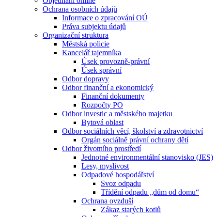
Objednání online
Ochrana osobních údajů
Informace o zpracování OÚ
Práva subjektu údajů
Organizační struktura
Městská policie
Kancelář tajemníka
Úsek provozně-právní
Úsek správní
Odbor dopravy
Odbor finanční a ekonomický
Finanční dokumenty
Rozpočty PO
Odbor investic a městského majetku
Bytová oblast
Odbor sociálních věcí, školství a zdravotnictví
Orgán sociálně právní ochrany dětí
Odbor životního prostředí
Jednotné environmentální stanovisko (JES)
Lesy, myslivost
Odpadové hospodářství
Svoz odpadu
Třídění odpadu „dům od domu“
Ochrana ovzduší
Zákaz starých kotlů