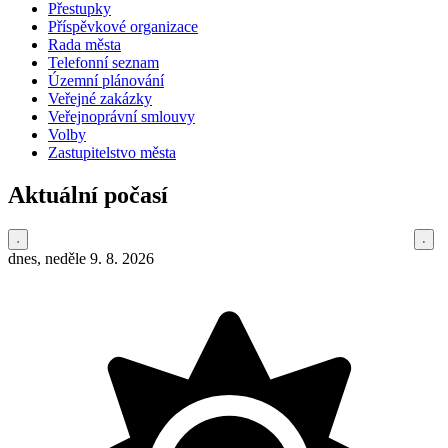
Přestupky
Příspěvkové organizace
Rada města
Telefonní seznam
Územní plánování
Veřejné zakázky
Veřejnoprávní smlouvy
Volby
Zastupitelstvo města
Aktuální počasí
dnes, neděle 9. 8. 2026