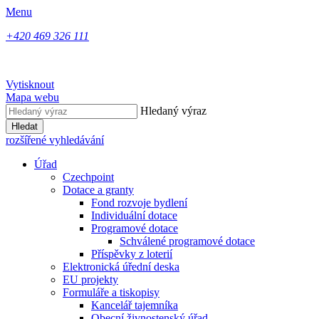
Menu
+420 469 326 111
Vytisknout
Mapa webu
Hledaný výraz
Hledat
rozšířené vyhledávání
Úřad
Czechpoint
Dotace a granty
Fond rozvoje bydlení
Individuální dotace
Programové dotace
Schválené programové dotace
Příspěvky z loterií
Elektronická úřední deska
EU projekty
Formuláře a tiskopisy
Kancelář tajemníka
Obecní živnostenský úřad