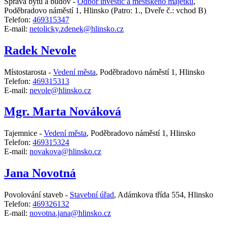
Správa bytů a budov -
Odbor investic a městského majetku
,
Poděbradovo náměstí 1, Hlinsko
(Patro: 1., Dveře č.: vchod B)
Telefon:
469315347
E-mail:
netolicky.zdenek@hlinsko.cz
Radek Nevole
Místostarosta -
Vedení města
,
Poděbradovo náměstí 1, Hlinsko
Telefon:
469315313
E-mail:
nevole@hlinsko.cz
Mgr. Marta Nováková
Tajemnice -
Vedení města
,
Poděbradovo náměstí 1, Hlinsko
Telefon:
469315324
E-mail:
novakova@hlinsko.cz
Jana Novotná
Povolování staveb -
Stavební úřad
,
Adámkova třída 554, Hlinsko
Telefon:
469326132
E-mail:
novotna.jana@hlinsko.cz