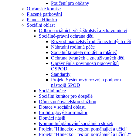
Poučení pro občany
Občanské komise
Placené parkování
Planeta Hlinsko
Sociální oblast
Odbor sociálních věcí, školství a zdravotnictví
Sociálně-právní ochrana dětí
Rozvod manželství rodičů nezletilých dětí
Náhradní rodinná péče
Sociální kuratela pro děti a mládež
Ochrana týraných a zneužívaných dětí
Oprávnění a povinnosti pracovníků
OSPOD
Standardy
Projekt Systémový rozvoj a podpora
nástrojů SPOD
Sociální práce
Sociální kurátor pro dospělé
Dům s pečovatelskou službou
Dotace v sociální oblasti
Protidrogový koordinátor
Domácí násilí
Komunitní plánování sociálních služeb
Projekt "Hlinecko - region pomáhající a učící"
Projekt "Hlinecko - region pomáhající a učící 2"