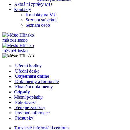
Aktuální zprávy MÚ
Kontakty
Kontakty na MÚ
Seznam subjektů
Seznam osob
město
Hlinsko
město
Hlinsko
​​
Úřední hodiny
​​
Úřední deska
​​
Objednání online
​​
Dokumenty a formuláře
Finanční dokumenty
Odpady
Místní poplatky
​​
Pohotovost
​​
Veřejné zakázky
​​
Povinné informace
​​
Přestupky
Turistické informační centrum