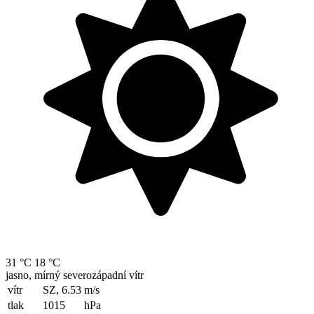
31 °C
18 °C
jasno, mírný severozápadní vítr
vítr
SZ, 6.53
m/s
tlak
1015
hPa