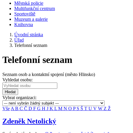
Městská policie
Multifunkční centrum
Sportoviště
Muzeum a galerie
Knihovna
Úvodní stránka
Úřad
Telefonní seznam
Telefonní seznam
Seznam osob a kontaktní spojení (město Hlinsko)
Vyhledat osobu:
Hledat
Vybrat organizaci:
Vše
A
B
C
Č
D
F
G
H
J
K
L
M
N
O
P
S
Š
T
U
V
W
Z
Ž
Zdeněk Netolický