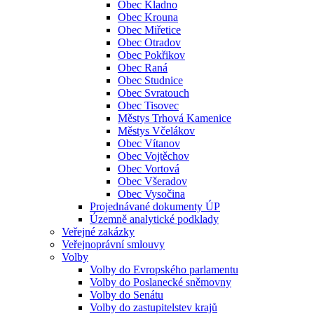
Obec Kladno
Obec Krouna
Obec Miřetice
Obec Otradov
Obec Pokřikov
Obec Raná
Obec Studnice
Obec Svratouch
Obec Tisovec
Městys Trhová Kamenice
Městys Včelákov
Obec Vítanov
Obec Vojtěchov
Obec Vortová
Obec Všeradov
Obec Vysočina
Projednávané dokumenty ÚP
Územně analytické podklady
Veřejné zakázky
Veřejnoprávní smlouvy
Volby
Volby do Evropského parlamentu
Volby do Poslanecké sněmovny
Volby do Senátu
Volby do zastupitelstev krajů