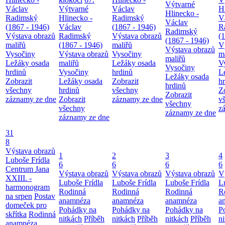
Výtvarné
Václav
Výtvarné
Václav
H
Hlinecko -
Radimský
Hlinecko -
Radimský
V
Václav
(1867 - 1946)
Václav
(1867 - 1946)
R
Radimský
Výstava obrazů
Radimský
Výstava obrazů
(
(1867 - 1946)
maliřů
(1867 - 1946)
maliřů
V
Výstava obrazů
Vysočiny
Výstava obrazů
Vysočiny
m
maliřů
Ležáky osada
maliřů
Ležáky osada
V
Vysočiny
hrdinů
Vysočiny
hrdinů
L
Ležáky osada
Zobrazit
Ležáky osada
Zobrazit
h
hrdinů
všechny
hrdinů
všechny
Z
Zobrazit
záznamy ze dne
Zobrazit
záznamy ze dne
v
všechny
všechny
z
záznamy ze dne
záznamy ze dne
31
8
Výstava obrazů
1
2
3
4
Luboše Frídla
6
6
6
6
Centrum Jana
Výstava obrazů
Výstava obrazů
Výstava obrazů
V
XXIII. -
Luboše Frídla
Luboše Frídla
Luboše Frídla
L
harmonogram
Rodinná
Rodinná
Rodinná
R
na srpen
Postav
anamnéza
anamnéza
anamnéza
a
domeček pro
Pohádky na
Pohádky na
Pohádky na
P
skřítka
Rodinná
nitkách
Příběh
nitkách
Příběh
nitkách
Příběh
n
anamnéza