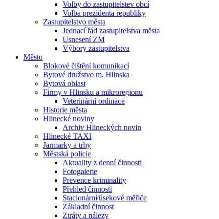
Volby do zastupitelstev obcí
Volba prezidenta republiky
Zastupitelstvo města
Jednací řád zastupitelstva města
Usnesení ZM
Výbory zastupitelstva
Město
Blokové čištění komunikací
Bytové družstvo m. Hlinska
Bytová oblast
Firmy v Hlinsku a mikroregionu
Veterinární ordinace
Historie města
Hlinecké noviny
Archiv Hlineckých novin
Hlinecké TAXI
Jarmarky a trhy
Městská policie
Aktuality z denní činnosti
Fotogalerie
Prevence kriminality
Přehled činnosti
Stacionární⁄úsekové měřiče
Základní činnost
Ztráty a nálezy