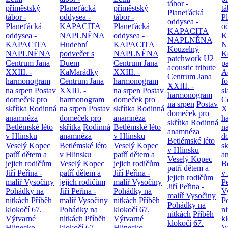
tábor -
příměstský
Planeťácká
příměstský
tá
Planeťácká
tábor -
oddysea -
tábor -
P
oddysea -
Planeťácká
KAPACITA
Planeťácká
o
KAPACITA
oddysea -
NAPLNĚNA
oddysea -
K
NAPLNĚNA
KAPACITA
Hudební
KAPACITA
N
Kouzelný
NAPLNĚNA
podvečer s
NAPLNĚNA
K
patchwork
U2
Centrum Jana
Duem
Centrum Jana
p
acoustic tribute
XXIII. -
KaMarádky
XXIII. -
A
Centrum Jana
harmonogram
Centrum Jana
harmonogram
fo
XXIII. -
na srpen
Postav
XXIII. -
na srpen
Postav
sl
harmonogram
domeček pro
harmonogram
domeček pro
C
na srpen
Postav
skřítka
Rodinná
na srpen
Postav
skřítka
Rodinná
XX
domeček pro
anamnéza
domeček pro
anamnéza
h
skřítka
Rodinná
Betlémské léto
skřítka
Rodinná
Betlémské léto
n
anamnéza
v Hlinsku
anamnéza
v Hlinsku
d
Betlémské léto
Veselý Kopec
Betlémské léto
Veselý Kopec
sk
v Hlinsku
patří dětem a
v Hlinsku
patří dětem a
a
Veselý Kopec
jejich rodičům
Veselý Kopec
jejich rodičům
B
patří dětem a
Jiří Peřina -
patří dětem a
Jiří Peřina -
v
jejich rodičům
malíř Vysočiny
jejich rodičům
malíř Vysočiny
Pe
Jiří Peřina -
Pohádky na
Jiří Peřina -
Pohádky na
V
malíř Vysočiny
nitkách
Příběh
malíř Vysočiny
nitkách
Příběh
P
Pohádky na
klokočí
67.
Pohádky na
klokočí
67.
n
nitkách
Příběh
Výtvarné
nitkách
Příběh
Výtvarné
k
klokočí
67.
Hlinecko -
klokočí
67.
Hlinecko -
V