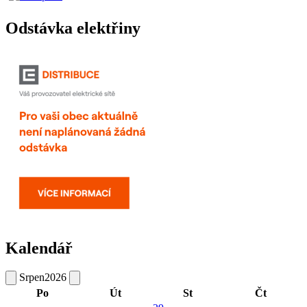
Odstávka elektřiny
Kalendář
Srpen
2026
Po
Út
St
Čt