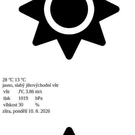
28 °C
13 °C
jasno, slabý jihovýchodní vítr
vítr
JV, 3.86
m/s
tlak
1019
hPa
vlhkost
30
%
zítra, pondělí 10. 8. 2026