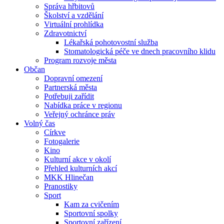
Správa hřbitovů
Školství a vzdělání
Virtuální prohlídka
Zdravotnictví
Lékařská pohotovostní služba
Stomatologická péče ve dnech pracovního klidu
Program rozvoje města
Občan
Dopravní omezení
Partnerská města
Potřebuji zařídit
Nabídka práce v regionu
Veřejný ochránce práv
Volný čas
Církve
Fotogalerie
Kino
Kulturní akce v okolí
Přehled kulturních akcí
MKK Hlinečan
Pranostiky
Sport
Kam za cvičením
Sportovní spolky
Sportovní zařízení