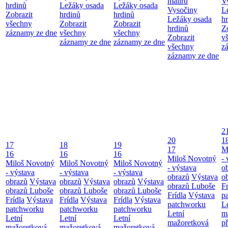
maliřů
V
hrdinů
Ležáky osada
Ležáky osada
Vysočiny
L
Zobrazit
hrdinů
hrdinů
Ležáky osada
h
všechny
Zobrazit
Zobrazit
hrdinů
Z
záznamy ze dne
všechny
všechny
Zobrazit
v
záznamy ze dne
záznamy ze dne
všechny
z
záznamy ze dne
2
20
1
17
18
19
17
M
16
16
16
Miloš Novotný
- 
Miloš Novotný
Miloš Novotný
Miloš Novotný
- výstava
o
- výstava
- výstava
- výstava
obrazů
Výstava
o
obrazů
Výstava
obrazů
Výstava
obrazů
Výstava
obrazů Luboše
Fr
obrazů Luboše
obrazů Luboše
obrazů Luboše
Frídla
Výstava
p
Frídla
Výstava
Frídla
Výstava
Frídla
Výstava
patchworku
L
patchworku
patchworku
patchworku
Letní
m
Letní
Letní
Letní
mažoretková
př
mažoretková
mažoretková
mažoretková