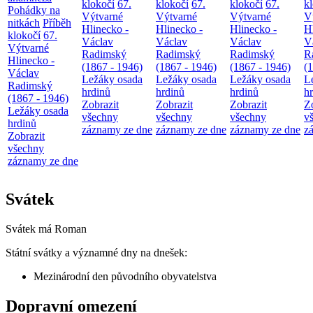
klokočí
67.
klokočí
67.
klokočí
67.
k
Pohádky na
Výtvarné
Výtvarné
Výtvarné
V
nitkách
Příběh
Hlinecko -
Hlinecko -
Hlinecko -
H
klokočí
67.
Václav
Václav
Václav
V
Výtvarné
Radimský
Radimský
Radimský
R
Hlinecko -
(1867 - 1946)
(1867 - 1946)
(1867 - 1946)
(
Václav
Ležáky osada
Ležáky osada
Ležáky osada
L
Radimský
hrdinů
hrdinů
hrdinů
h
(1867 - 1946)
Zobrazit
Zobrazit
Zobrazit
Z
Ležáky osada
všechny
všechny
všechny
v
hrdinů
záznamy ze dne
záznamy ze dne
záznamy ze dne
z
Zobrazit
všechny
záznamy ze dne
Svátek
Svátek má
Roman
Státní svátky a významné dny na dnešek:
Mezinárodní den původního obyvatelstva
Dopravní omezení