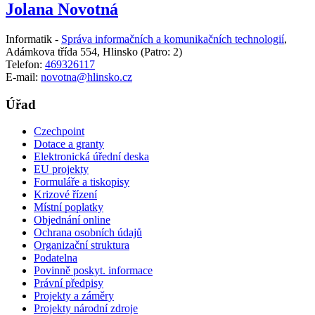
Jolana Novotná
Informatik -
Správa informačních a komunikačních technologií
,
Adámkova třída 554, Hlinsko
(Patro: 2)
Telefon:
469326117
E-mail:
novotna@hlinsko.cz
Úřad
Czechpoint
Dotace a granty
Elektronická úřední deska
EU projekty
Formuláře a tiskopisy
Krizové řízení
Místní poplatky
Objednání online
Ochrana osobních údajů
Organizační struktura
Podatelna
Povinně poskyt. informace
Právní předpisy
Projekty a záměry
Projekty národní zdroje