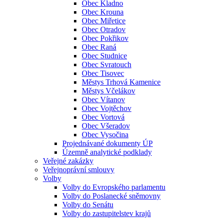
Obec Kladno
Obec Krouna
Obec Miřetice
Obec Otradov
Obec Pokřikov
Obec Raná
Obec Studnice
Obec Svratouch
Obec Tisovec
Městys Trhová Kamenice
Městys Včelákov
Obec Vítanov
Obec Vojtěchov
Obec Vortová
Obec Všeradov
Obec Vysočina
Projednávané dokumenty ÚP
Územně analytické podklady
Veřejné zakázky
Veřejnoprávní smlouvy
Volby
Volby do Evropského parlamentu
Volby do Poslanecké sněmovny
Volby do Senátu
Volby do zastupitelstev krajů