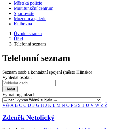
Městská policie
Multifunkční centrum
Sportoviště
Muzeum a galerie
Knihovna
Úvodní stránka
Úřad
Telefonní seznam
Telefonní seznam
Seznam osob a kontaktní spojení (město Hlinsko)
Vyhledat osobu:
Hledat
Vybrat organizaci:
Vše
A
B
C
Č
D
F
G
H
J
K
L
M
N
O
P
S
Š
T
U
V
W
Z
Ž
Zdeněk Netolický