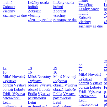
maliřů
V
hrdinů
Ležáky osada
Ležáky osada
Vysočiny
L
Zobrazit
hrdinů
hrdinů
Ležáky osada
h
všechny
Zobrazit
Zobrazit
hrdinů
Z
záznamy ze dne
všechny
všechny
Zobrazit
v
záznamy ze dne
záznamy ze dne
všechny
z
záznamy ze dne
2
20
1
17
18
19
17
M
16
16
16
Miloš Novotný
- 
Miloš Novotný
Miloš Novotný
Miloš Novotný
- výstava
o
- výstava
- výstava
- výstava
obrazů
Výstava
o
obrazů
Výstava
obrazů
Výstava
obrazů
Výstava
obrazů Luboše
Fr
obrazů Luboše
obrazů Luboše
obrazů Luboše
Frídla
Výstava
p
Frídla
Výstava
Frídla
Výstava
Frídla
Výstava
patchworku
L
patchworku
patchworku
patchworku
Letní
m
Letní
Letní
Letní
mažoretková
př
mažoretková
mažoretková
mažoretková