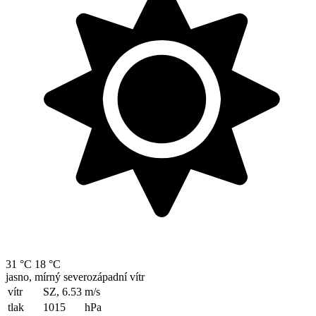
31 °C
18 °C
jasno, mírný severozápadní vítr
vítr
SZ, 6.53
m/s
tlak
1015
hPa