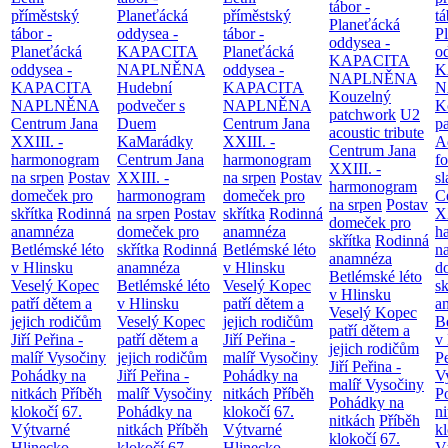
tábor -
příměstský
Planeťácká
příměstský
tá
Planeťácká
tábor -
oddysea -
tábor -
P
oddysea -
Planeťácká
KAPACITA
Planeťácká
o
KAPACITA
oddysea -
NAPLNĚNA
oddysea -
K
NAPLNĚNA
KAPACITA
Hudební
KAPACITA
N
Kouzelný
NAPLNĚNA
podvečer s
NAPLNĚNA
K
patchwork
U2
Centrum Jana
Duem
Centrum Jana
p
acoustic tribute
XXIII. -
KaMarádky
XXIII. -
A
Centrum Jana
harmonogram
Centrum Jana
harmonogram
fo
XXIII. -
na srpen
Postav
XXIII. -
na srpen
Postav
sl
harmonogram
domeček pro
harmonogram
domeček pro
C
na srpen
Postav
skřítka
Rodinná
na srpen
Postav
skřítka
Rodinná
XX
domeček pro
anamnéza
domeček pro
anamnéza
h
skřítka
Rodinná
Betlémské léto
skřítka
Rodinná
Betlémské léto
n
anamnéza
v Hlinsku
anamnéza
v Hlinsku
d
Betlémské léto
Veselý Kopec
Betlémské léto
Veselý Kopec
sk
v Hlinsku
patří dětem a
v Hlinsku
patří dětem a
a
Veselý Kopec
jejich rodičům
Veselý Kopec
jejich rodičům
B
patří dětem a
Jiří Peřina -
patří dětem a
Jiří Peřina -
v
jejich rodičům
malíř Vysočiny
jejich rodičům
malíř Vysočiny
Pe
Jiří Peřina -
Pohádky na
Jiří Peřina -
Pohádky na
V
malíř Vysočiny
nitkách
Příběh
malíř Vysočiny
nitkách
Příběh
P
Pohádky na
klokočí
67.
Pohádky na
klokočí
67.
n
nitkách
Příběh
Výtvarné
nitkách
Příběh
Výtvarné
k
klokočí
67.
Hlinecko -
klokočí
67.
Hlinecko -
V