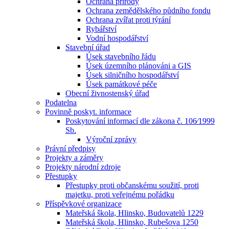
Ochrana přírody
Ochrana zemědělského půdního fondu
Ochrana zvířat proti týrání
Rybářství
Vodní hospodářství
Stavební úřad
Úsek stavebního řádu
Úsek územního plánováni a GIS
Úsek silničního hospodářství
Úsek památkové péče
Obecní živnostenský úřad
Podatelna
Povinně poskyt. informace
Poskytování informací dle zákona č. 106⁄1999
Sb.
Výroční zprávy
Právní předpisy
Projekty a záměry
Projekty národní zdroje
Přestupky
Přestupky proti občanskému soužití, proti
majetku, proti veřejnému pořádku
Příspěvkové organizace
Mateřská škola, Hlinsko, Budovatelů 1229
Mateřská škola, Hlinsko, Rubešova 1250