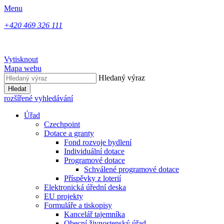
Menu
+420 469 326 111
Vytisknout
Mapa webu
Hledaný výraz
Hledat
rozšířené vyhledávání
Úřad
Czechpoint
Dotace a granty
Fond rozvoje bydlení
Individuální dotace
Programové dotace
Schválené programové dotace
Příspěvky z loterií
Elektronická úřední deska
EU projekty
Formuláře a tiskopisy
Kancelář tajemníka
Obecní živnostenský úřad