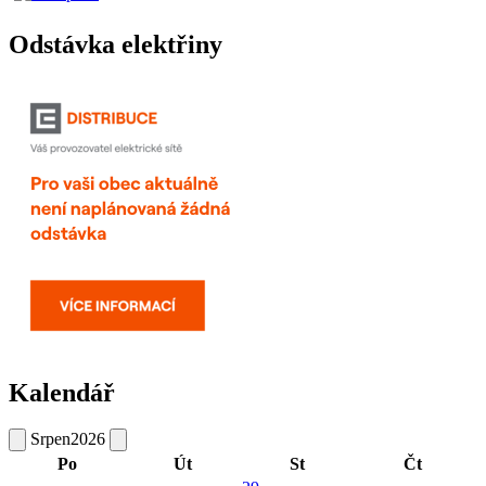
Odstávka elektřiny
Kalendář
Srpen
2026
Po
Út
St
Čt