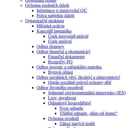
Objednání online
Ochrana osobních údajů
Informace o zpracování OÚ
Práva subjektu údajů
Organizační struktura
Městská policie
Kancelář tajemníka
Úsek provozně-právní
Úsek správní
Odbor dopravy
Odbor finanční a ekonomický
Finanční dokumenty
Rozpočty PO
Odbor investic a městského majetku
Bytová oblast
Odbor sociálních věcí, školství a zdravotnictví
Orgán sociálně právní ochrany dětí
Odbor životního prostředí
Jednotné environmentální stanovisko (JES)
Lesy, myslivost
Odpadové hospodářství
Svoz odpadu
Třídění odpadu „dům od domu“
Ochrana ovzduší
Zákaz starých kotlů