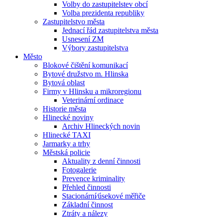
Volby do zastupitelstev obcí
Volba prezidenta republiky
Zastupitelstvo města
Jednací řád zastupitelstva města
Usnesení ZM
Výbory zastupitelstva
Město
Blokové čištění komunikací
Bytové družstvo m. Hlinska
Bytová oblast
Firmy v Hlinsku a mikroregionu
Veterinární ordinace
Historie města
Hlinecké noviny
Archiv Hlineckých novin
Hlinecké TAXI
Jarmarky a trhy
Městská policie
Aktuality z denní činnosti
Fotogalerie
Prevence kriminality
Přehled činnosti
Stacionární⁄úsekové měřiče
Základní činnost
Ztráty a nálezy