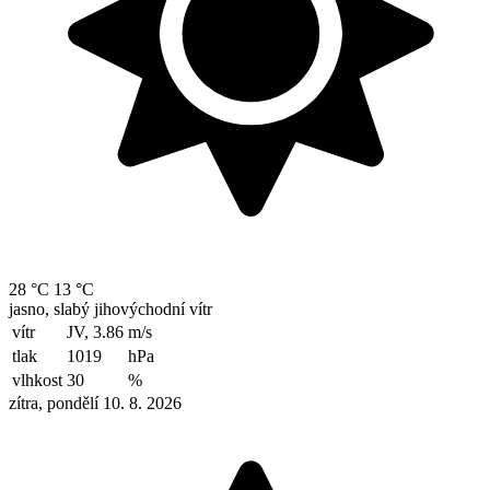
28 °C
13 °C
jasno, slabý jihovýchodní vítr
vítr
JV, 3.86
m/s
tlak
1019
hPa
vlhkost
30
%
zítra, pondělí 10. 8. 2026