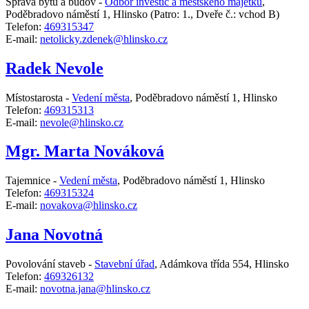
Správa bytů a budov -
Odbor investic a městského majetku
,
Poděbradovo náměstí 1, Hlinsko
(Patro: 1., Dveře č.: vchod B)
Telefon:
469315347
E-mail:
netolicky.zdenek@hlinsko.cz
Radek Nevole
Místostarosta -
Vedení města
,
Poděbradovo náměstí 1, Hlinsko
Telefon:
469315313
E-mail:
nevole@hlinsko.cz
Mgr. Marta Nováková
Tajemnice -
Vedení města
,
Poděbradovo náměstí 1, Hlinsko
Telefon:
469315324
E-mail:
novakova@hlinsko.cz
Jana Novotná
Povolování staveb -
Stavební úřad
,
Adámkova třída 554, Hlinsko
Telefon:
469326132
E-mail:
novotna.jana@hlinsko.cz