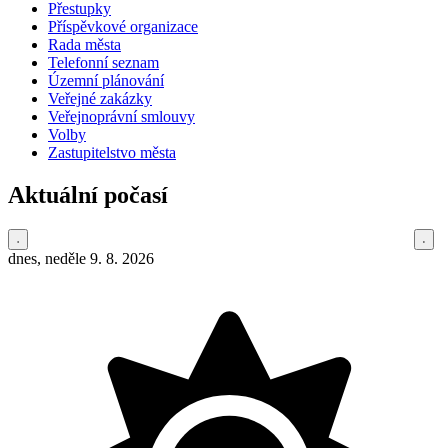
Přestupky
Příspěvkové organizace
Rada města
Telefonní seznam
Územní plánování
Veřejné zakázky
Veřejnoprávní smlouvy
Volby
Zastupitelstvo města
Aktuální počasí
dnes, neděle 9. 8. 2026