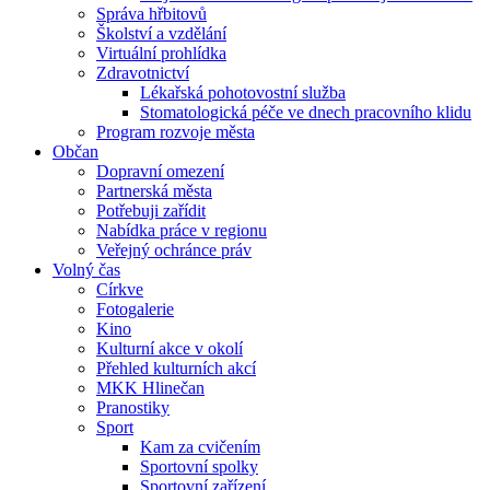
Správa hřbitovů
Školství a vzdělání
Virtuální prohlídka
Zdravotnictví
Lékařská pohotovostní služba
Stomatologická péče ve dnech pracovního klidu
Program rozvoje města
Občan
Dopravní omezení
Partnerská města
Potřebuji zařídit
Nabídka práce v regionu
Veřejný ochránce práv
Volný čas
Církve
Fotogalerie
Kino
Kulturní akce v okolí
Přehled kulturních akcí
MKK Hlinečan
Pranostiky
Sport
Kam za cvičením
Sportovní spolky
Sportovní zařízení