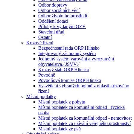
Odbor dopravy
Odbor sociálních věcí
Odbor životního prostředí
Oddělení dotací
Přílohy k vydaným OZV
Stavební úřad
Ostatní
Krizové řízení
Bezpečnostní rada ORP Hlinsko
Integrovaný záchranný systém
Jednotný systém varování a vyrozumění
obyvatelstva ⁄ JSVV ⁄
Krizový štáb ORP Hlinsko
Povodně
Povodňová komise ORP Hlinsko
Vysvětlení vybraných pojmů z oblasti krizového
řízení
Místní poplatky
Místní poplatek z pobytu
Místní poplatek za komunální odpad - fyzická
osoba
Místní poplatek za komunální odpad - nemovitost
Místní poplatek za užívání veřejného prostranství
Místní poplatek ze psů