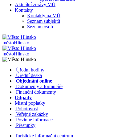
Aktuální zprávy MÚ
Kontakty
Kontakty na MÚ
Seznam subjektů
Seznam osob
město
Hlinsko
město
Hlinsko
​​
Úřední hodiny
​​
Úřední deska
​​
Objednání online
​​
Dokumenty a formuláře
Finanční dokumenty
Odpady
Místní poplatky
​​
Pohotovost
​​
Veřejné zakázky
​​
Povinné informace
​​
Přestupky
Turistické informační centrum