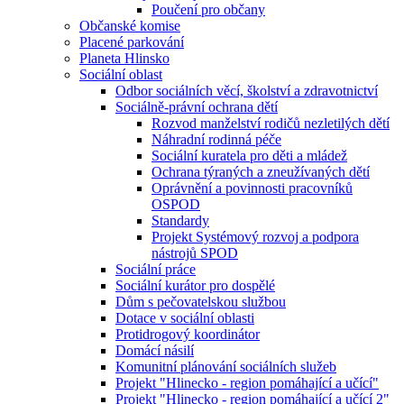
Poučení pro občany
Občanské komise
Placené parkování
Planeta Hlinsko
Sociální oblast
Odbor sociálních věcí, školství a zdravotnictví
Sociálně-právní ochrana dětí
Rozvod manželství rodičů nezletilých dětí
Náhradní rodinná péče
Sociální kuratela pro děti a mládež
Ochrana týraných a zneužívaných dětí
Oprávnění a povinnosti pracovníků
OSPOD
Standardy
Projekt Systémový rozvoj a podpora
nástrojů SPOD
Sociální práce
Sociální kurátor pro dospělé
Dům s pečovatelskou službou
Dotace v sociální oblasti
Protidrogový koordinátor
Domácí násilí
Komunitní plánování sociálních služeb
Projekt "Hlinecko - region pomáhající a učící"
Projekt "Hlinecko - region pomáhající a učící 2"