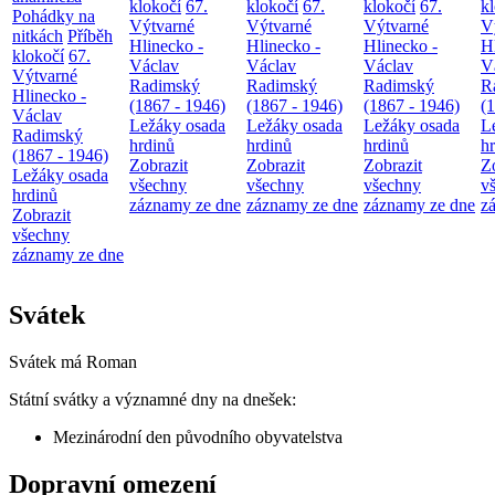
klokočí
67.
klokočí
67.
klokočí
67.
k
Pohádky na
Výtvarné
Výtvarné
Výtvarné
V
nitkách
Příběh
Hlinecko -
Hlinecko -
Hlinecko -
H
klokočí
67.
Václav
Václav
Václav
V
Výtvarné
Radimský
Radimský
Radimský
R
Hlinecko -
(1867 - 1946)
(1867 - 1946)
(1867 - 1946)
(
Václav
Ležáky osada
Ležáky osada
Ležáky osada
L
Radimský
hrdinů
hrdinů
hrdinů
h
(1867 - 1946)
Zobrazit
Zobrazit
Zobrazit
Z
Ležáky osada
všechny
všechny
všechny
v
hrdinů
záznamy ze dne
záznamy ze dne
záznamy ze dne
z
Zobrazit
všechny
záznamy ze dne
Svátek
Svátek má
Roman
Státní svátky a významné dny na dnešek:
Mezinárodní den původního obyvatelstva
Dopravní omezení