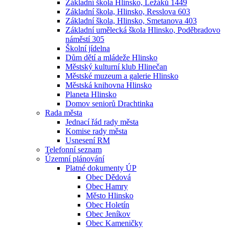
Základní škola Hlinsko, Ležáků 1449
Základní škola, Hlinsko, Resslova 603
Základní škola, Hlinsko, Smetanova 403
Základní umělecká škola Hlinsko, Poděbradovo
náměstí 305
Školní jídelna
Dům dětí a mládeže Hlinsko
Městský kulturní klub Hlinečan
Městské muzeum a galerie Hlinsko
Městská knihovna Hlinsko
Planeta Hlinsko
Domov seniorů Drachtinka
Rada města
Jednací řád rady města
Komise rady města
Usnesení RM
Telefonní seznam
Územní plánování
Platné dokumenty ÚP
Obec Dědová
Obec Hamry
Město Hlinsko
Obec Holetín
Obec Jeníkov
Obec Kameničky