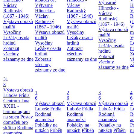
Výtvarné
Václav
Výtvarné
Václav
H
Hlinecko -
Radimský
Hlinecko -
Radimský
V
Václav
(1867 - 1946)
Václav
(1867 - 1946)
R
Radimský
Výstava obrazů
Radimský
Výstava obrazů
(
(1867 - 1946)
maliřů
(1867 - 1946)
maliřů
V
Výstava obrazů
Vysočiny
Výstava obrazů
Vysočiny
m
maliřů
Ležáky osada
maliřů
Ležáky osada
V
Vysočiny
hrdinů
Vysočiny
hrdinů
L
Ležáky osada
Zobrazit
Ležáky osada
Zobrazit
h
hrdinů
všechny
hrdinů
všechny
Z
Zobrazit
záznamy ze dne
Zobrazit
záznamy ze dne
v
všechny
všechny
z
záznamy ze dne
záznamy ze dne
31
8
Výstava obrazů
1
2
3
4
Luboše Frídla
6
6
6
6
Centrum Jana
Výstava obrazů
Výstava obrazů
Výstava obrazů
V
XXIII. -
Luboše Frídla
Luboše Frídla
Luboše Frídla
L
harmonogram
Rodinná
Rodinná
Rodinná
R
na srpen
Postav
anamnéza
anamnéza
anamnéza
a
domeček pro
Pohádky na
Pohádky na
Pohádky na
P
skřítka
Rodinná
nitkách
Příběh
nitkách
Příběh
nitkách
Příběh
n
anamnéza