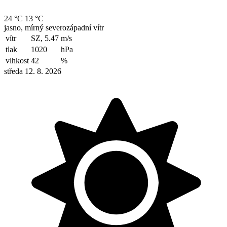
24 °C
13 °C
jasno, mírný severozápadní vítr
vítr
SZ, 5.47
m/s
tlak
1020
hPa
vlhkost
42
%
středa 12. 8. 2026