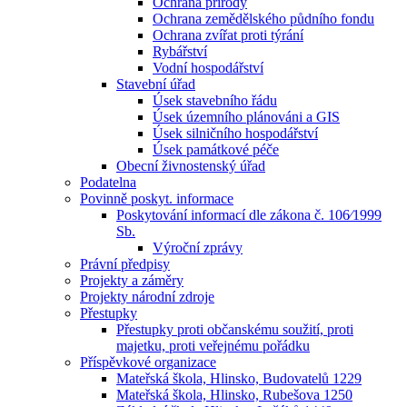
Ochrana přírody
Ochrana zemědělského půdního fondu
Ochrana zvířat proti týrání
Rybářství
Vodní hospodářství
Stavební úřad
Úsek stavebního řádu
Úsek územního plánováni a GIS
Úsek silničního hospodářství
Úsek památkové péče
Obecní živnostenský úřad
Podatelna
Povinně poskyt. informace
Poskytování informací dle zákona č. 106⁄1999
Sb.
Výroční zprávy
Právní předpisy
Projekty a záměry
Projekty národní zdroje
Přestupky
Přestupky proti občanskému soužití, proti
majetku, proti veřejnému pořádku
Příspěvkové organizace
Mateřská škola, Hlinsko, Budovatelů 1229
Mateřská škola, Hlinsko, Rubešova 1250