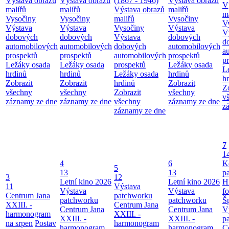
Výstava obrazů
Výstava obrazů
(1867 - 1946)
Výstava obrazů
V
maliřů
maliřů
Výstava obrazů
maliřů
m
Vysočiny
Vysočiny
maliřů
Vysočiny
V
Výstava
Výstava
Vysočiny
Výstava
V
dobových
dobových
Výstava
dobových
d
automobilových
automobilových
dobových
automobilových
a
prospektů
prospektů
automobilových
prospektů
p
Ležáky osada
Ležáky osada
prospektů
Ležáky osada
L
hrdinů
hrdinů
Ležáky osada
hrdinů
h
Zobrazit
Zobrazit
hrdinů
Zobrazit
Z
všechny
všechny
Zobrazit
všechny
v
záznamy ze dne
záznamy ze dne
všechny
záznamy ze dne
z
záznamy ze dne
7
1
4
6
K
5
13
13
p
3
12
Letní kino 2026
Letní kino 2026
H
11
Výstava
Výstava
Výstava
f
Centrum Jana
patchworku
patchworku
patchworku
Š
XXIII. -
Centrum Jana
Centrum Jana
Centrum Jana
V
harmonogram
XXIII. -
XXIII. -
XXIII. -
p
na srpen
Postav
harmonogram
harmonogram
harmonogram
C