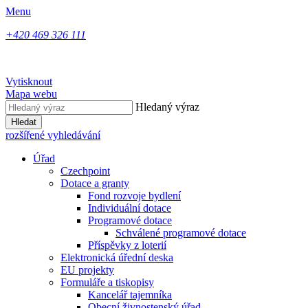
Menu
+420 469 326 111
Vytisknout
Mapa webu
Hledaný výraz
Hledat
rozšířené vyhledávání
Úřad
Czechpoint
Dotace a granty
Fond rozvoje bydlení
Individuální dotace
Programové dotace
Schválené programové dotace
Příspěvky z loterií
Elektronická úřední deska
EU projekty
Formuláře a tiskopisy
Kancelář tajemníka
Obecní živnostenský úřad