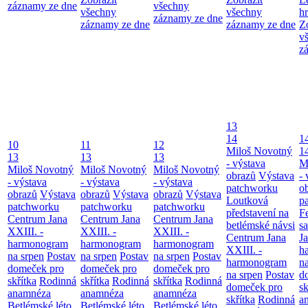
záznamy ze dne
všechny
všechny
všechny
h
záznamy ze dne
záznamy ze dne
záznamy ze dne
Z
v
z
13
14
1
10
11
12
Miloš Novotný
1
13
13
13
- výstava
M
Miloš Novotný
Miloš Novotný
Miloš Novotný
obrazů
Výstava
- 
- výstava
- výstava
- výstava
patchworku
o
obrazů
Výstava
obrazů
Výstava
obrazů
Výstava
Loutková
p
patchworku
patchworku
patchworku
představení na
F
Centrum Jana
Centrum Jana
Centrum Jana
betlémské návsi
s
XXIII. -
XXIII. -
XXIII. -
Centrum Jana
Ja
harmonogram
harmonogram
harmonogram
XXIII. -
h
na srpen
Postav
na srpen
Postav
na srpen
Postav
harmonogram
n
domeček pro
domeček pro
domeček pro
na srpen
Postav
d
skřítka
Rodinná
skřítka
Rodinná
skřítka
Rodinná
domeček pro
sk
anamnéza
anamnéza
anamnéza
skřítka
Rodinná
a
Betlémské léto
Betlémské léto
Betlémské léto