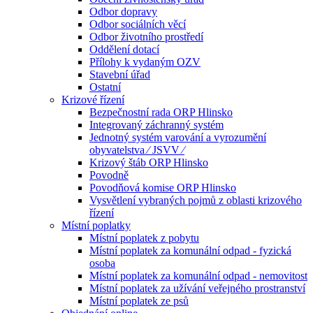
Odbor dopravy
Odbor sociálních věcí
Odbor životního prostředí
Oddělení dotací
Přílohy k vydaným OZV
Stavební úřad
Ostatní
Krizové řízení
Bezpečnostní rada ORP Hlinsko
Integrovaný záchranný systém
Jednotný systém varování a vyrozumění
obyvatelstva ⁄ JSVV ⁄
Krizový štáb ORP Hlinsko
Povodně
Povodňová komise ORP Hlinsko
Vysvětlení vybraných pojmů z oblasti krizového
řízení
Místní poplatky
Místní poplatek z pobytu
Místní poplatek za komunální odpad - fyzická
osoba
Místní poplatek za komunální odpad - nemovitost
Místní poplatek za užívání veřejného prostranství
Místní poplatek ze psů