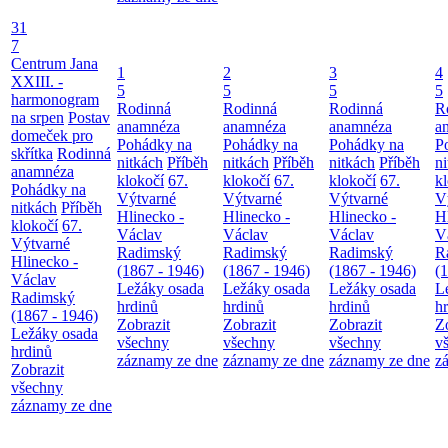
31
7
Centrum Jana
1
2
3
4
XXIII. -
5
5
5
5
harmonogram
Rodinná
Rodinná
Rodinná
R
na srpen
Postav
anamnéza
anamnéza
anamnéza
a
domeček pro
Pohádky na
Pohádky na
Pohádky na
P
skřítka
Rodinná
nitkách
Příběh
nitkách
Příběh
nitkách
Příběh
n
anamnéza
klokočí
67.
klokočí
67.
klokočí
67.
k
Pohádky na
Výtvarné
Výtvarné
Výtvarné
V
nitkách
Příběh
Hlinecko -
Hlinecko -
Hlinecko -
H
klokočí
67.
Václav
Václav
Václav
V
Výtvarné
Radimský
Radimský
Radimský
R
Hlinecko -
(1867 - 1946)
(1867 - 1946)
(1867 - 1946)
(
Václav
Ležáky osada
Ležáky osada
Ležáky osada
L
Radimský
hrdinů
hrdinů
hrdinů
h
(1867 - 1946)
Zobrazit
Zobrazit
Zobrazit
Z
Ležáky osada
všechny
všechny
všechny
v
hrdinů
záznamy ze dne
záznamy ze dne
záznamy ze dne
z
Zobrazit
všechny
záznamy ze dne