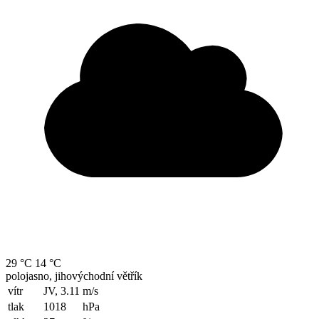
29 °C
14 °C
polojasno, jihovýchodní větřík
vítr
JV, 3.11
m/s
tlak
1018
hPa