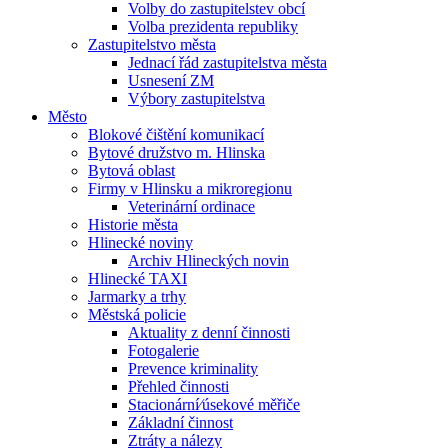
Volby do zastupitelstev obcí
Volba prezidenta republiky
Zastupitelstvo města
Jednací řád zastupitelstva města
Usnesení ZM
Výbory zastupitelstva
Město
Blokové čištění komunikací
Bytové družstvo m. Hlinska
Bytová oblast
Firmy v Hlinsku a mikroregionu
Veterinární ordinace
Historie města
Hlinecké noviny
Archiv Hlineckých novin
Hlinecké TAXI
Jarmarky a trhy
Městská policie
Aktuality z denní činnosti
Fotogalerie
Prevence kriminality
Přehled činnosti
Stacionární⁄úsekové měřiče
Základní činnost
Ztráty a nálezy