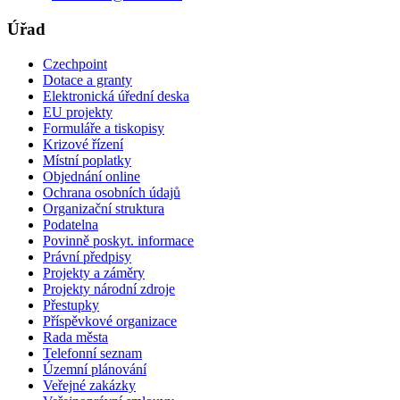
Úřad
Czechpoint
Dotace a granty
Elektronická úřední deska
EU projekty
Formuláře a tiskopisy
Krizové řízení
Místní poplatky
Objednání online
Ochrana osobních údajů
Organizační struktura
Podatelna
Povinně poskyt. informace
Právní předpisy
Projekty a záměry
Projekty národní zdroje
Přestupky
Příspěvkové organizace
Rada města
Telefonní seznam
Územní plánování
Veřejné zakázky