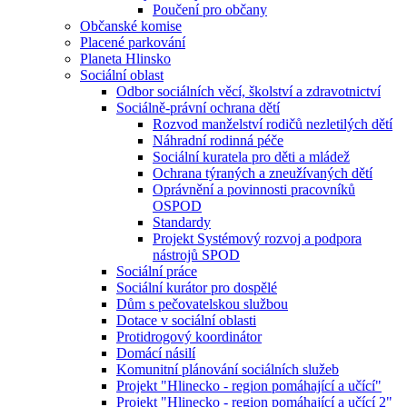
Poučení pro občany
Občanské komise
Placené parkování
Planeta Hlinsko
Sociální oblast
Odbor sociálních věcí, školství a zdravotnictví
Sociálně-právní ochrana dětí
Rozvod manželství rodičů nezletilých dětí
Náhradní rodinná péče
Sociální kuratela pro děti a mládež
Ochrana týraných a zneužívaných dětí
Oprávnění a povinnosti pracovníků
OSPOD
Standardy
Projekt Systémový rozvoj a podpora
nástrojů SPOD
Sociální práce
Sociální kurátor pro dospělé
Dům s pečovatelskou službou
Dotace v sociální oblasti
Protidrogový koordinátor
Domácí násilí
Komunitní plánování sociálních služeb
Projekt "Hlinecko - region pomáhající a učící"
Projekt "Hlinecko - region pomáhající a učící 2"