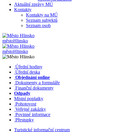
Aktuální zprávy MÚ
Kontakty
Kontakty na MÚ
Seznam subjektů
Seznam osob
město
Hlinsko
město
Hlinsko
​​
Úřední hodiny
​​
Úřední deska
​​
Objednání online
​​
Dokumenty a formuláře
Finanční dokumenty
Odpady
Místní poplatky
​​
Pohotovost
​​
Veřejné zakázky
​​
Povinné informace
​​
Přestupky
Turistické informační centrum