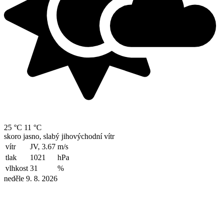
25 °C
11 °C
skoro jasno, slabý jihovýchodní vítr
vítr
JV, 3.67
m/s
tlak
1021
hPa
vlhkost
31
%
neděle 9. 8. 2026