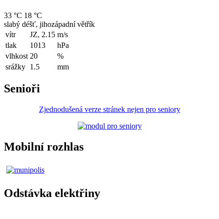
33 °C
18 °C
slabý déšť, jihozápadní větřík
vítr
JZ, 2.15
m/s
tlak
1013
hPa
vlhkost
20
%
srážky
1.5
mm
Senioři
Zjednodušená verze stránek nejen pro seniory
Mobilní rozhlas
Odstávka elektřiny