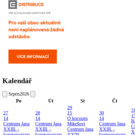
Kalendář
Srpen
2026
Po
Út
St
Čt
29
3
27
28
15
30
1
14
14
O kocouru
14
R
Centrum Jana
Centrum Jana
Mikešovi
Centrum Jana
C
XXIII. -
XXIII. -
Centrum Jana
XXIII. -
XX
harmonogram
harmonogram
XXIII. -
harmonogram