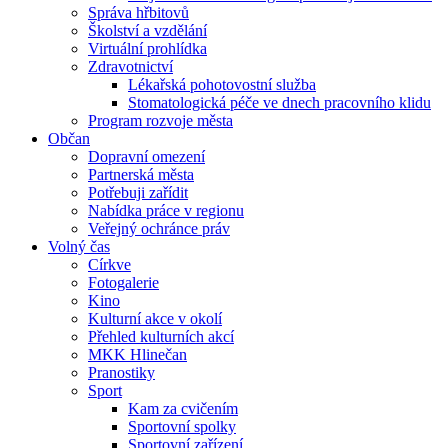
Správa hřbitovů
Školství a vzdělání
Virtuální prohlídka
Zdravotnictví
Lékařská pohotovostní služba
Stomatologická péče ve dnech pracovního klidu
Program rozvoje města
Občan
Dopravní omezení
Partnerská města
Potřebuji zařídit
Nabídka práce v regionu
Veřejný ochránce práv
Volný čas
Církve
Fotogalerie
Kino
Kulturní akce v okolí
Přehled kulturních akcí
MKK Hlinečan
Pranostiky
Sport
Kam za cvičením
Sportovní spolky
Sportovní zařízení