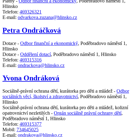
Platby -
Odbor finanční a ekonomický
,
Poděbradovo náměstí 1,
Hlinsko
Telefon:
469326321
E-mail:
odvarkova.zuzana@hlinsko.cz
Petra Ondráčková
Dotace -
Odbor finanční a ekonomický
,
Poděbradovo náměstí 1,
Hlinsko
Dotace -
Oddělení dotací
,
Poděbradovo náměstí 1, Hlinsko
Telefon:
469315316
E-mail:
ondrackova@hlinsko.cz
Yvona Ondráková
Sociálně-právní ochrana dětí, kurátorka pro děti a mládež -
Odbor
sociálních věcí, školství a zdravotnictví
,
Poděbradovo náměstí 1,
Hlinsko
Sociálně-právní ochrana dětí, kurátorka pro děti a mládež, kolizní
opatrovnictví nezletilých -
Orgán sociálně právní ochrany dětí
,
Poděbradovo náměstí 1, Hlinsko
Telefon:
469315377
Mobil:
734645025
E-mail:
ondrakova@hlinsko.cz