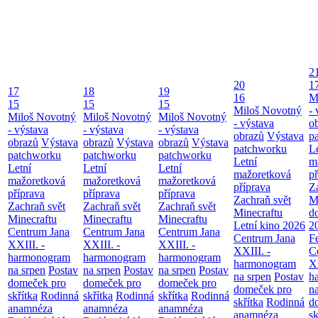
2
20
1
17
18
19
16
M
15
15
15
Miloš Novotný
- 
Miloš Novotný
Miloš Novotný
Miloš Novotný
- výstava
o
- výstava
- výstava
- výstava
obrazů
Výstava
p
obrazů
Výstava
obrazů
Výstava
obrazů
Výstava
patchworku
L
patchworku
patchworku
patchworku
Letní
m
Letní
Letní
Letní
mažoretková
př
mažoretková
mažoretková
mažoretková
příprava
Z
příprava
příprava
příprava
Zachraň svět
M
Zachraň svět
Zachraň svět
Zachraň svět
Minecraftu
d
Minecraftu
Minecraftu
Minecraftu
Letní kino 2026
2
Centrum Jana
Centrum Jana
Centrum Jana
Centrum Jana
F
XXIII. -
XXIII. -
XXIII. -
XXIII. -
C
harmonogram
harmonogram
harmonogram
harmonogram
XX
na srpen
Postav
na srpen
Postav
na srpen
Postav
na srpen
Postav
h
domeček pro
domeček pro
domeček pro
domeček pro
n
skřítka
Rodinná
skřítka
Rodinná
skřítka
Rodinná
skřítka
Rodinná
d
anamnéza
anamnéza
anamnéza
anamnéza
sk