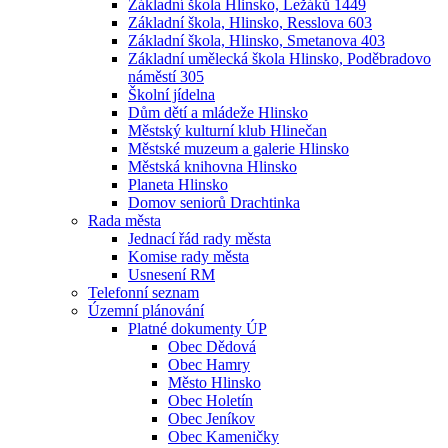
Základní škola Hlinsko, Ležáků 1449
Základní škola, Hlinsko, Resslova 603
Základní škola, Hlinsko, Smetanova 403
Základní umělecká škola Hlinsko, Poděbradovo
náměstí 305
Školní jídelna
Dům dětí a mládeže Hlinsko
Městský kulturní klub Hlinečan
Městské muzeum a galerie Hlinsko
Městská knihovna Hlinsko
Planeta Hlinsko
Domov seniorů Drachtinka
Rada města
Jednací řád rady města
Komise rady města
Usnesení RM
Telefonní seznam
Územní plánování
Platné dokumenty ÚP
Obec Dědová
Obec Hamry
Město Hlinsko
Obec Holetín
Obec Jeníkov
Obec Kameničky