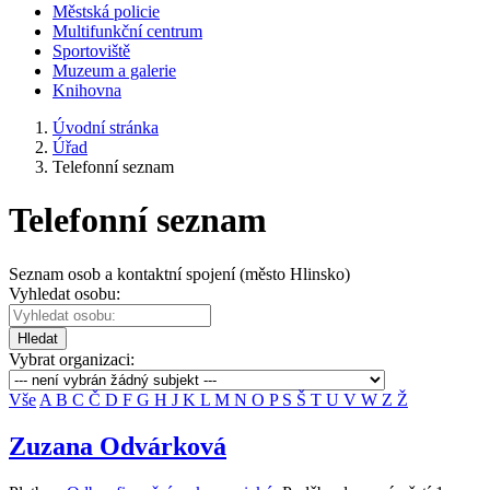
Městská policie
Multifunkční centrum
Sportoviště
Muzeum a galerie
Knihovna
Úvodní stránka
Úřad
Telefonní seznam
Telefonní seznam
Seznam osob a kontaktní spojení (město Hlinsko)
Vyhledat osobu:
Hledat
Vybrat organizaci:
Vše
A
B
C
Č
D
F
G
H
J
K
L
M
N
O
P
S
Š
T
U
V
W
Z
Ž
Zuzana Odvárková