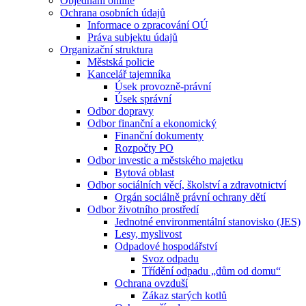
Objednání online
Ochrana osobních údajů
Informace o zpracování OÚ
Práva subjektu údajů
Organizační struktura
Městská policie
Kancelář tajemníka
Úsek provozně-právní
Úsek správní
Odbor dopravy
Odbor finanční a ekonomický
Finanční dokumenty
Rozpočty PO
Odbor investic a městského majetku
Bytová oblast
Odbor sociálních věcí, školství a zdravotnictví
Orgán sociálně právní ochrany dětí
Odbor životního prostředí
Jednotné environmentální stanovisko (JES)
Lesy, myslivost
Odpadové hospodářství
Svoz odpadu
Třídění odpadu „dům od domu“
Ochrana ovzduší
Zákaz starých kotlů