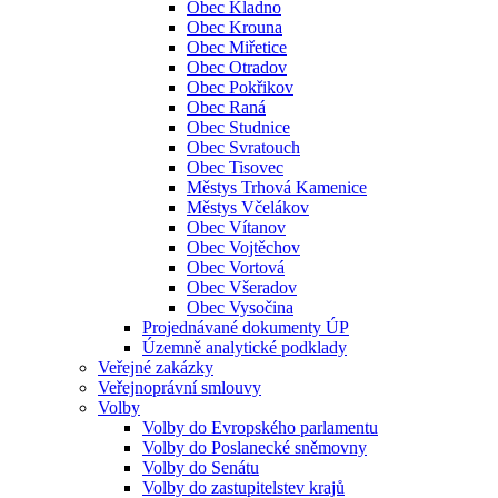
Obec Kladno
Obec Krouna
Obec Miřetice
Obec Otradov
Obec Pokřikov
Obec Raná
Obec Studnice
Obec Svratouch
Obec Tisovec
Městys Trhová Kamenice
Městys Včelákov
Obec Vítanov
Obec Vojtěchov
Obec Vortová
Obec Všeradov
Obec Vysočina
Projednávané dokumenty ÚP
Územně analytické podklady
Veřejné zakázky
Veřejnoprávní smlouvy
Volby
Volby do Evropského parlamentu
Volby do Poslanecké sněmovny
Volby do Senátu
Volby do zastupitelstev krajů