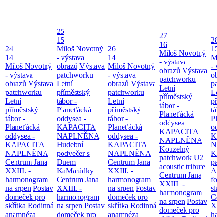
25
27
15
2
16
24
Miloš Novotný
26
1
Miloš Novotný
14
- výstava
14
M
- výstava
Miloš Novotný
obrazů
Výstava
Miloš Novotný
- 
obrazů
Výstava
- výstava
patchworku
- výstava
o
patchworku
obrazů
Výstava
Letní
obrazů
Výstava
p
Letní
patchworku
příměstský
patchworku
L
příměstský
Letní
tábor -
Letní
p
tábor -
příměstský
Planeťácká
příměstský
tá
Planeťácká
tábor -
oddysea -
tábor -
P
oddysea -
Planeťácká
KAPACITA
Planeťácká
o
KAPACITA
oddysea -
NAPLNĚNA
oddysea -
K
NAPLNĚNA
KAPACITA
Hudební
KAPACITA
N
Kouzelný
NAPLNĚNA
podvečer s
NAPLNĚNA
K
patchwork
U2
Centrum Jana
Duem
Centrum Jana
p
acoustic tribute
XXIII. -
KaMarádky
XXIII. -
A
Centrum Jana
harmonogram
Centrum Jana
harmonogram
fo
XXIII. -
na srpen
Postav
XXIII. -
na srpen
Postav
sl
harmonogram
domeček pro
harmonogram
domeček pro
C
na srpen
Postav
skřítka
Rodinná
na srpen
Postav
skřítka
Rodinná
XX
domeček pro
anamnéza
domeček pro
anamnéza
h