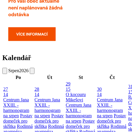
Kalendář
Srpen
2026
Po
Út
St
Čt
29
3
27
28
15
30
1
14
14
O kocouru
14
R
Centrum Jana
Centrum Jana
Mikešovi
Centrum Jana
C
XXIII. -
XXIII. -
Centrum Jana
XXIII. -
XX
harmonogram
harmonogram
XXIII. -
harmonogram
h
na srpen
Postav
na srpen
Postav
harmonogram
na srpen
Postav
n
domeček pro
domeček pro
na srpen
Postav
domeček pro
d
skřítka
Rodinná
skřítka
Rodinná
domeček pro
skřítka
Rodinná
sk
anamnéza
anamnéza
skřítka
Rodinná
anamnéza