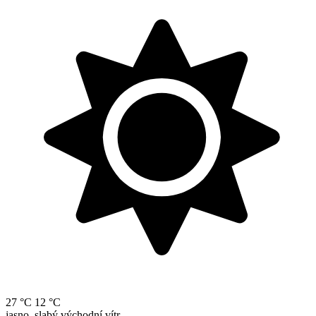
27 °C
12 °C
jasno, slabý východní vítr