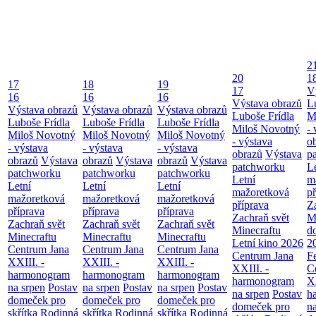
2
20
1
17
18
19
17
V
16
16
16
Výstava obrazů
L
Výstava obrazů
Výstava obrazů
Výstava obrazů
Luboše Frídla
M
Luboše Frídla
Luboše Frídla
Luboše Frídla
Miloš Novotný
- 
Miloš Novotný
Miloš Novotný
Miloš Novotný
- výstava
o
- výstava
- výstava
- výstava
obrazů
Výstava
p
obrazů
Výstava
obrazů
Výstava
obrazů
Výstava
patchworku
L
patchworku
patchworku
patchworku
Letní
m
Letní
Letní
Letní
mažoretková
př
mažoretková
mažoretková
mažoretková
příprava
Z
příprava
příprava
příprava
Zachraň svět
M
Zachraň svět
Zachraň svět
Zachraň svět
Minecraftu
d
Minecraftu
Minecraftu
Minecraftu
Letní kino 2026
2
Centrum Jana
Centrum Jana
Centrum Jana
Centrum Jana
F
XXIII. -
XXIII. -
XXIII. -
XXIII. -
C
harmonogram
harmonogram
harmonogram
harmonogram
XX
na srpen
Postav
na srpen
Postav
na srpen
Postav
na srpen
Postav
h
domeček pro
domeček pro
domeček pro
domeček pro
n
skřítka
Rodinná
skřítka
Rodinná
skřítka
Rodinná