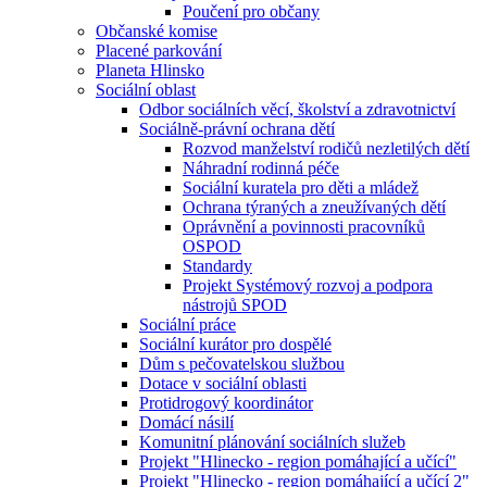
Poučení pro občany
Občanské komise
Placené parkování
Planeta Hlinsko
Sociální oblast
Odbor sociálních věcí, školství a zdravotnictví
Sociálně-právní ochrana dětí
Rozvod manželství rodičů nezletilých dětí
Náhradní rodinná péče
Sociální kuratela pro děti a mládež
Ochrana týraných a zneužívaných dětí
Oprávnění a povinnosti pracovníků
OSPOD
Standardy
Projekt Systémový rozvoj a podpora
nástrojů SPOD
Sociální práce
Sociální kurátor pro dospělé
Dům s pečovatelskou službou
Dotace v sociální oblasti
Protidrogový koordinátor
Domácí násilí
Komunitní plánování sociálních služeb
Projekt "Hlinecko - region pomáhající a učící"
Projekt "Hlinecko - region pomáhající a učící 2"