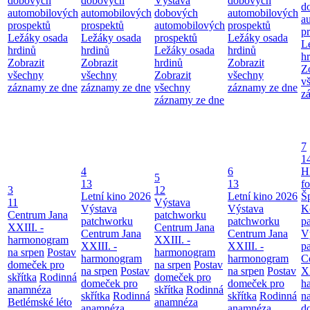
dobových
dobových
Výstava
dobových
d
automobilových
automobilových
dobových
automobilových
a
prospektů
prospektů
automobilových
prospektů
p
Ležáky osada
Ležáky osada
prospektů
Ležáky osada
L
hrdinů
hrdinů
Ležáky osada
hrdinů
h
Zobrazit
Zobrazit
hrdinů
Zobrazit
Z
všechny
všechny
Zobrazit
všechny
v
záznamy ze dne
záznamy ze dne
všechny
záznamy ze dne
z
záznamy ze dne
7
1
4
6
H
5
13
13
f
3
12
Letní kino 2026
Letní kino 2026
Š
11
Výstava
Výstava
Výstava
K
Centrum Jana
patchworku
patchworku
patchworku
p
XXIII. -
Centrum Jana
Centrum Jana
Centrum Jana
V
harmonogram
XXIII. -
XXIII. -
XXIII. -
p
na srpen
Postav
harmonogram
harmonogram
harmonogram
C
domeček pro
na srpen
Postav
na srpen
Postav
na srpen
Postav
XX
skřítka
Rodinná
domeček pro
domeček pro
domeček pro
h
anamnéza
skřítka
Rodinná
skřítka
Rodinná
skřítka
Rodinná
n
Betlémské léto
anamnéza
anamnéza
anamnéza
d