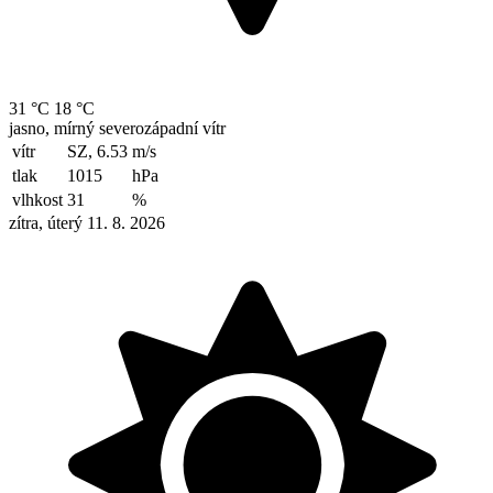
31 °C
18 °C
jasno, mírný severozápadní vítr
vítr
SZ, 6.53
m/s
tlak
1015
hPa
vlhkost
31
%
zítra, úterý 11. 8. 2026