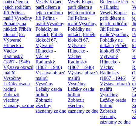
patří dětem a
Veselý Kopec
Veselý Kopec
Betlémské léto
v
jejich rodičům
patří dětem a
patří dětem a
v Hlinsku
V
Jiří Peřina -
jejich rodičům
jejich rodičům
Veselý Kopec
pa
malíř Vysočiny
Jiří Peřina -
Jiří Peřina -
patří dětem a
je
Pohádky na
malíř Vysočiny
malíř Vysočiny
jejich rodičům
Ji
nitkách
Příběh
Pohádky na
Pohádky na
Jiří Peřina -
m
klokočí
67.
nitkách
Příběh
nitkách
Příběh
malíř Vysočiny
P
Výtvarné
klokočí
67.
klokočí
67.
Pohádky na
n
Hlinecko -
Výtvarné
Výtvarné
nitkách
Příběh
k
Václav
Hlinecko -
Hlinecko -
klokočí
67.
V
Radimský
Václav
Václav
Výtvarné
H
(1867 - 1946)
Radimský
Radimský
Hlinecko -
V
Výstava obrazů
(1867 - 1946)
(1867 - 1946)
Václav
R
maliřů
Výstava obrazů
Výstava obrazů
Radimský
(
Vysočiny
maliřů
maliřů
(1867 - 1946)
V
Ležáky osada
Vysočiny
Vysočiny
Výstava obrazů
m
hrdinů
Ležáky osada
Ležáky osada
maliřů
V
Zobrazit
hrdinů
hrdinů
Vysočiny
L
všechny
Zobrazit
Zobrazit
Ležáky osada
h
záznamy ze dne
všechny
všechny
hrdinů
Z
záznamy ze dne
záznamy ze dne
Zobrazit
v
všechny
z
záznamy ze dne