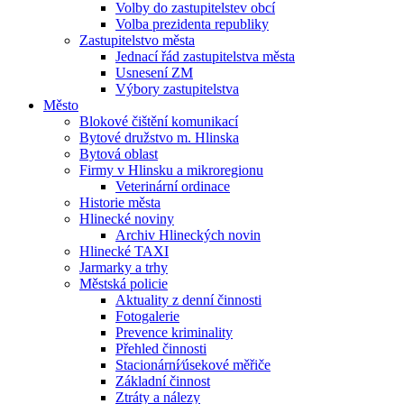
Volby do zastupitelstev obcí
Volba prezidenta republiky
Zastupitelstvo města
Jednací řád zastupitelstva města
Usnesení ZM
Výbory zastupitelstva
Město
Blokové čištění komunikací
Bytové družstvo m. Hlinska
Bytová oblast
Firmy v Hlinsku a mikroregionu
Veterinární ordinace
Historie města
Hlinecké noviny
Archiv Hlineckých novin
Hlinecké TAXI
Jarmarky a trhy
Městská policie
Aktuality z denní činnosti
Fotogalerie
Prevence kriminality
Přehled činnosti
Stacionární⁄úsekové měřiče
Základní činnost
Ztráty a nálezy