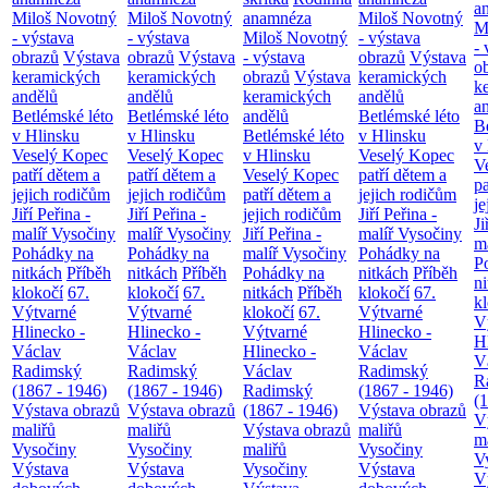
a
Miloš Novotný
Miloš Novotný
anamnéza
Miloš Novotný
M
- výstava
- výstava
Miloš Novotný
- výstava
- 
obrazů
Výstava
obrazů
Výstava
- výstava
obrazů
Výstava
o
keramických
keramických
obrazů
Výstava
keramických
k
andělů
andělů
keramických
andělů
a
Betlémské léto
Betlémské léto
andělů
Betlémské léto
B
v Hlinsku
v Hlinsku
Betlémské léto
v Hlinsku
v
Veselý Kopec
Veselý Kopec
v Hlinsku
Veselý Kopec
V
patří dětem a
patří dětem a
Veselý Kopec
patří dětem a
pa
jejich rodičům
jejich rodičům
patří dětem a
jejich rodičům
je
Jiří Peřina -
Jiří Peřina -
jejich rodičům
Jiří Peřina -
Ji
malíř Vysočiny
malíř Vysočiny
Jiří Peřina -
malíř Vysočiny
m
Pohádky na
Pohádky na
malíř Vysočiny
Pohádky na
P
nitkách
Příběh
nitkách
Příběh
Pohádky na
nitkách
Příběh
n
klokočí
67.
klokočí
67.
nitkách
Příběh
klokočí
67.
k
Výtvarné
Výtvarné
klokočí
67.
Výtvarné
V
Hlinecko -
Hlinecko -
Výtvarné
Hlinecko -
H
Václav
Václav
Hlinecko -
Václav
V
Radimský
Radimský
Václav
Radimský
R
(1867 - 1946)
(1867 - 1946)
Radimský
(1867 - 1946)
(
Výstava obrazů
Výstava obrazů
(1867 - 1946)
Výstava obrazů
V
maliřů
maliřů
Výstava obrazů
maliřů
m
Vysočiny
Vysočiny
maliřů
Vysočiny
V
Výstava
Výstava
Vysočiny
Výstava
V