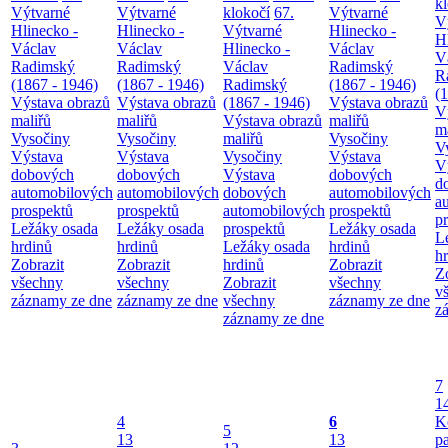
k
Výtvarné
Výtvarné
klokočí
67.
Výtvarné
V
Hlinecko -
Hlinecko -
Výtvarné
Hlinecko -
H
Václav
Václav
Hlinecko -
Václav
V
Radimský
Radimský
Václav
Radimský
R
(1867 - 1946)
(1867 - 1946)
Radimský
(1867 - 1946)
(
Výstava obrazů
Výstava obrazů
(1867 - 1946)
Výstava obrazů
V
maliřů
maliřů
Výstava obrazů
maliřů
m
Vysočiny
Vysočiny
maliřů
Vysočiny
V
Výstava
Výstava
Vysočiny
Výstava
V
dobových
dobových
Výstava
dobových
d
automobilových
automobilových
dobových
automobilových
a
prospektů
prospektů
automobilových
prospektů
p
Ležáky osada
Ležáky osada
prospektů
Ležáky osada
L
hrdinů
hrdinů
Ležáky osada
hrdinů
h
Zobrazit
Zobrazit
hrdinů
Zobrazit
Z
všechny
všechny
Zobrazit
všechny
v
záznamy ze dne
záznamy ze dne
všechny
záznamy ze dne
z
záznamy ze dne
7
1
4
6
K
5
13
13
p