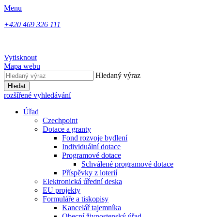
Menu
+420 469 326 111
Vytisknout
Mapa webu
Hledaný výraz
Hledat
rozšířené vyhledávání
Úřad
Czechpoint
Dotace a granty
Fond rozvoje bydlení
Individuální dotace
Programové dotace
Schválené programové dotace
Příspěvky z loterií
Elektronická úřední deska
EU projekty
Formuláře a tiskopisy
Kancelář tajemníka
Obecní živnostenský úřad