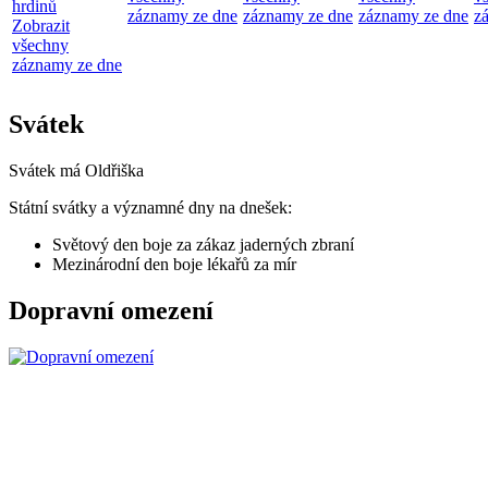
hrdinů
záznamy ze dne
záznamy ze dne
záznamy ze dne
z
Zobrazit
všechny
záznamy ze dne
Svátek
Svátek má
Oldřiška
Státní svátky a významné dny na dnešek:
Světový den boje za zákaz jaderných zbraní
Mezinárodní den boje lékařů za mír
Dopravní omezení