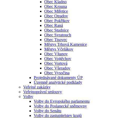
Obec Kladno
Obec Krouna
Obec Miřetice
Obec Otradov
Obec Pokřikov
Obec Raná
Obec Studnice
Obec Svratouch
Obec Tisovec
Městys Trhová Kamenice
Městys Včelákov
Obec Vítanov
Obec Vojtěchov
Obec Vortová
Obec Všeradov
Obec Vysočina
Projednávané dokumenty ÚP
Územně analytické podklady
Veřejné zakázky
Veřejnoprávní smlouvy
Volby
Volby do Evropského parlamentu
Volby do Poslanecké sněmovny
Volby do Senátu
Volby do zastupitelstev krajů