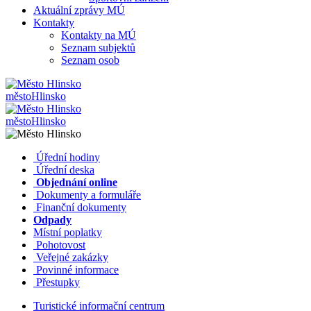
Aktuální zprávy MÚ
Kontakty
Kontakty na MÚ
Seznam subjektů
Seznam osob
město
Hlinsko
město
Hlinsko
​​
Úřední hodiny
​​
Úřední deska
​​
Objednání online
​​
Dokumenty a formuláře
Finanční dokumenty
Odpady
Místní poplatky
​​
Pohotovost
​​
Veřejné zakázky
​​
Povinné informace
​​
Přestupky
Turistické informační centrum