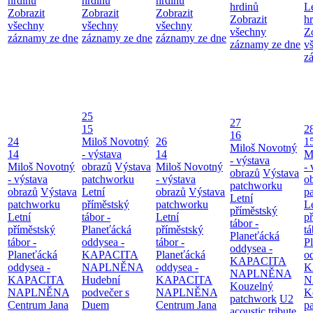
hrdinů
hrdinů
hrdinů
hrdinů
L
Zobrazit
Zobrazit
Zobrazit
Zobrazit
h
všechny
všechny
všechny
všechny
Z
záznamy ze dne
záznamy ze dne
záznamy ze dne
záznamy ze dne
v
z
25
27
15
2
16
24
Miloš Novotný
26
1
Miloš Novotný
14
- výstava
14
M
- výstava
Miloš Novotný
obrazů
Výstava
Miloš Novotný
- 
obrazů
Výstava
- výstava
patchworku
- výstava
o
patchworku
obrazů
Výstava
Letní
obrazů
Výstava
p
Letní
patchworku
příměstský
patchworku
L
příměstský
Letní
tábor -
Letní
p
tábor -
příměstský
Planeťácká
příměstský
tá
Planeťácká
tábor -
oddysea -
tábor -
P
oddysea -
Planeťácká
KAPACITA
Planeťácká
o
KAPACITA
oddysea -
NAPLNĚNA
oddysea -
K
NAPLNĚNA
KAPACITA
Hudební
KAPACITA
N
Kouzelný
NAPLNĚNA
podvečer s
NAPLNĚNA
K
patchwork
U2
Centrum Jana
Duem
Centrum Jana
p
acoustic tribute