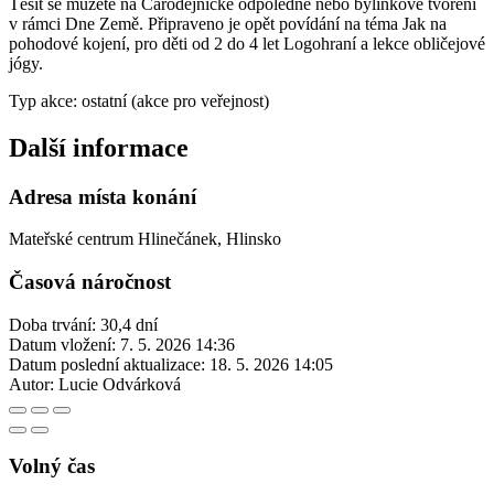
Těšit se můžete na Čarodějnické odpoledne nebo bylinkové tvoření
v rámci Dne Země. Připraveno je opět povídání na téma Jak na
pohodové kojení, pro děti od 2 do 4 let Logohraní a lekce obličejové
jógy.
Typ akce: ostatní (akce pro veřejnost)
Další informace
Adresa místa konání
Mateřské centrum Hlinečánek, Hlinsko
Časová náročnost
Doba trvání: 30,4 dní
Datum vložení:
7. 5. 2026 14:36
Datum poslední aktualizace:
18. 5. 2026 14:05
Autor:
Lucie Odvárková
Volný čas