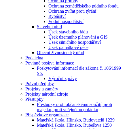
Ochrana přírody
Ochrana zemědělského půdního fondu
Ochrana zvířat proti týrání
Rybářství
Vodní hospodářství
Stavební úřad
Úsek stavebního řádu
Úsek územního plánováni a GIS
Úsek silničního hospodářství
Úsek památkové péče
Obecní živnostenský úřad
Podatelna
Povinně poskyt. informace
Poskytování informací dle zákona č. 106⁄1999
Sb.
Výroční zprávy
Právní předpisy
Projekty a záměry
Projekty národní zdroje
Přestupky
Přestupky proti občanskému soužití, proti
majetku, proti veřejnému pořádku
Příspěvkové organizace
Mateřská škola, Hlinsko, Budovatelů 1229
Mateřská škola, Hlinsko, Rubešova 1250