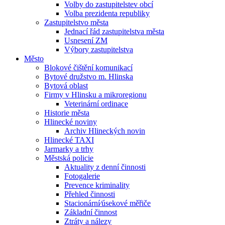
Volby do zastupitelstev obcí
Volba prezidenta republiky
Zastupitelstvo města
Jednací řád zastupitelstva města
Usnesení ZM
Výbory zastupitelstva
Město
Blokové čištění komunikací
Bytové družstvo m. Hlinska
Bytová oblast
Firmy v Hlinsku a mikroregionu
Veterinární ordinace
Historie města
Hlinecké noviny
Archiv Hlineckých novin
Hlinecké TAXI
Jarmarky a trhy
Městská policie
Aktuality z denní činnosti
Fotogalerie
Prevence kriminality
Přehled činnosti
Stacionární⁄úsekové měřiče
Základní činnost
Ztráty a nálezy