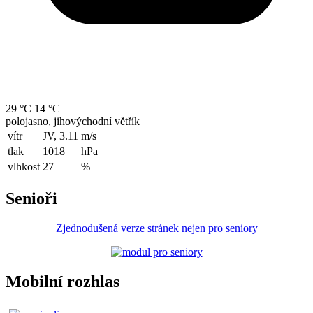
29 °C
14 °C
polojasno, jihovýchodní větřík
vítr
JV, 3.11
m/s
tlak
1018
hPa
vlhkost
27
%
Senioři
Zjednodušená verze stránek nejen pro seniory
Mobilní rozhlas