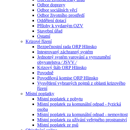
Odbor dopravy
Odbor sociálních věcí
Odbor životního prostředí
Oddělení dotací
Přílohy k vydaným OZV
Stavební úřad
Ostatní
Krizové řízení
Bezpečnostní rada ORP Hlinsko
Integrovaný záchranný systém
Jednotný systém varování a vyrozumění
obyvatelstva ⁄ JSVV ⁄
Krizový štáb ORP Hlinsko
Povodně
Povodňová komise ORP Hlinsko
Vysvětlení vybraných pojmů z oblasti krizového
řízení
Místní poplatky
Místní poplatek z pobytu
Místní poplatek za komunální odpad - fyzická
osoba
Místní poplatek za komunální odpad - nemovitost
Místní poplatek za užívání veřejného prostranství
Místní poplatek ze psů