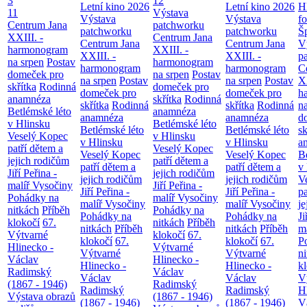
3
12
Letní kino 2026
Letní kino 2026
H
11
Výstava
Výstava
Výstava
f
Centrum Jana
patchworku
patchworku
patchworku
Š
XXIII. -
Centrum Jana
Centrum Jana
Centrum Jana
V
harmonogram
XXIII. -
XXIII. -
XXIII. -
p
na srpen
Postav
harmonogram
harmonogram
harmonogram
C
domeček pro
na srpen
Postav
na srpen
Postav
na srpen
Postav
XX
skřítka
Rodinná
domeček pro
domeček pro
domeček pro
h
anamnéza
skřítka
Rodinná
skřítka
Rodinná
skřítka
Rodinná
n
Betlémské léto
anamnéza
anamnéza
anamnéza
d
v Hlinsku
Betlémské léto
Betlémské léto
Betlémské léto
sk
Veselý Kopec
v Hlinsku
v Hlinsku
v Hlinsku
a
patří dětem a
Veselý Kopec
Veselý Kopec
Veselý Kopec
B
jejich rodičům
patří dětem a
patří dětem a
patří dětem a
v
Jiří Peřina -
jejich rodičům
jejich rodičům
jejich rodičům
V
malíř Vysočiny
Jiří Peřina -
Jiří Peřina -
Jiří Peřina -
pa
Pohádky na
malíř Vysočiny
malíř Vysočiny
malíř Vysočiny
je
nitkách
Příběh
Pohádky na
Pohádky na
Pohádky na
Ji
klokočí
67.
nitkách
Příběh
nitkách
Příběh
nitkách
Příběh
m
Výtvarné
klokočí
67.
klokočí
67.
klokočí
67.
P
Hlinecko -
Výtvarné
Výtvarné
Výtvarné
n
Václav
Hlinecko -
Hlinecko -
Hlinecko -
k
Radimský
Václav
Václav
Václav
V
(1867 - 1946)
Radimský
Radimský
Radimský
H
Výstava obrazů
(1867 - 1946)
(1867 - 1946)
(1867 - 1946)
V