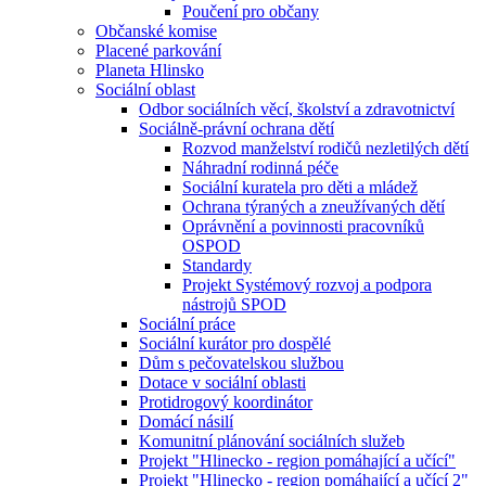
Poučení pro občany
Občanské komise
Placené parkování
Planeta Hlinsko
Sociální oblast
Odbor sociálních věcí, školství a zdravotnictví
Sociálně-právní ochrana dětí
Rozvod manželství rodičů nezletilých dětí
Náhradní rodinná péče
Sociální kuratela pro děti a mládež
Ochrana týraných a zneužívaných dětí
Oprávnění a povinnosti pracovníků
OSPOD
Standardy
Projekt Systémový rozvoj a podpora
nástrojů SPOD
Sociální práce
Sociální kurátor pro dospělé
Dům s pečovatelskou službou
Dotace v sociální oblasti
Protidrogový koordinátor
Domácí násilí
Komunitní plánování sociálních služeb
Projekt "Hlinecko - region pomáhající a učící"
Projekt "Hlinecko - region pomáhající a učící 2"