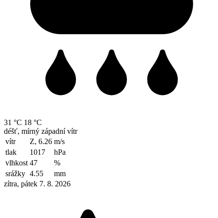
31 °C
18 °C
déšť, mírný západní vítr
vítr
Z, 6.26
m/s
tlak
1017
hPa
vlhkost
47
%
srážky
4.55
mm
zítra, pátek 7. 8. 2026