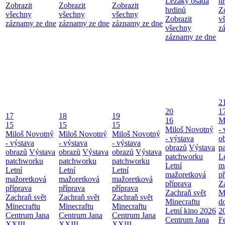
Ležáky osada
h
Zobrazit
Zobrazit
Zobrazit
hrdinů
Z
všechny
všechny
všechny
Zobrazit
v
záznamy ze dne
záznamy ze dne
záznamy ze dne
všechny
z
záznamy ze dne
2
20
1
17
18
19
16
M
15
15
15
Miloš Novotný
- 
Miloš Novotný
Miloš Novotný
Miloš Novotný
- výstava
o
- výstava
- výstava
- výstava
obrazů
Výstava
p
obrazů
Výstava
obrazů
Výstava
obrazů
Výstava
patchworku
L
patchworku
patchworku
patchworku
Letní
m
Letní
Letní
Letní
mažoretková
př
mažoretková
mažoretková
mažoretková
příprava
Z
příprava
příprava
příprava
Zachraň svět
M
Zachraň svět
Zachraň svět
Zachraň svět
Minecraftu
d
Minecraftu
Minecraftu
Minecraftu
Letní kino 2026
2
Centrum Jana
Centrum Jana
Centrum Jana
Centrum Jana
F
XXIII. -
XXIII. -
XXIII. -