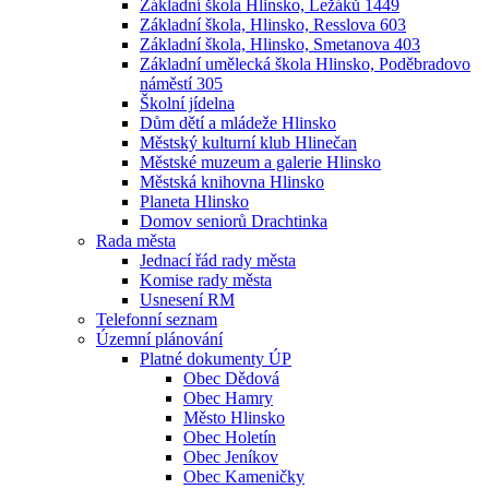
Základní škola Hlinsko, Ležáků 1449
Základní škola, Hlinsko, Resslova 603
Základní škola, Hlinsko, Smetanova 403
Základní umělecká škola Hlinsko, Poděbradovo
náměstí 305
Školní jídelna
Dům dětí a mládeže Hlinsko
Městský kulturní klub Hlinečan
Městské muzeum a galerie Hlinsko
Městská knihovna Hlinsko
Planeta Hlinsko
Domov seniorů Drachtinka
Rada města
Jednací řád rady města
Komise rady města
Usnesení RM
Telefonní seznam
Územní plánování
Platné dokumenty ÚP
Obec Dědová
Obec Hamry
Město Hlinsko
Obec Holetín
Obec Jeníkov
Obec Kameničky