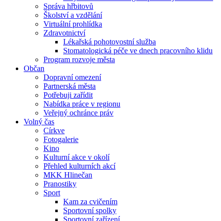
Správa hřbitovů
Školství a vzdělání
Virtuální prohlídka
Zdravotnictví
Lékařská pohotovostní služba
Stomatologická péče ve dnech pracovního klidu
Program rozvoje města
Občan
Dopravní omezení
Partnerská města
Potřebuji zařídit
Nabídka práce v regionu
Veřejný ochránce práv
Volný čas
Církve
Fotogalerie
Kino
Kulturní akce v okolí
Přehled kulturních akcí
MKK Hlinečan
Pranostiky
Sport
Kam za cvičením
Sportovní spolky
Sportovní zařízení