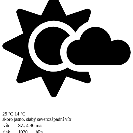
25 °C
14 °C
skoro jasno, slabý severozápadní vítr
vítr
SZ, 4.96
m/s
tlak
1020
hPa