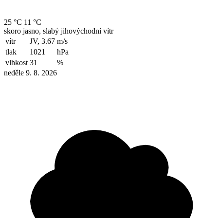
25 °C
11 °C
skoro jasno, slabý jihovýchodní vítr
vítr
JV, 3.67
m/s
tlak
1021
hPa
vlhkost
31
%
neděle 9. 8. 2026