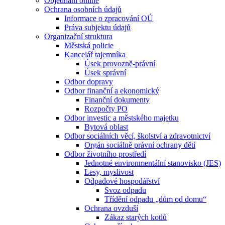
Objednání online
Ochrana osobních údajů
Informace o zpracování OÚ
Práva subjektu údajů
Organizační struktura
Městská policie
Kancelář tajemníka
Úsek provozně-právní
Úsek správní
Odbor dopravy
Odbor finanční a ekonomický
Finanční dokumenty
Rozpočty PO
Odbor investic a městského majetku
Bytová oblast
Odbor sociálních věcí, školství a zdravotnictví
Orgán sociálně právní ochrany dětí
Odbor životního prostředí
Jednotné environmentální stanovisko (JES)
Lesy, myslivost
Odpadové hospodářství
Svoz odpadu
Třídění odpadu „dům od domu“
Ochrana ovzduší
Zákaz starých kotlů