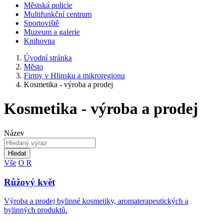
Městská policie
Multifunkční centrum
Sportoviště
Muzeum a galerie
Knihovna
Úvodní stránka
Město
Firmy v Hlinsku a mikroregionu
Kosmetika - výroba a prodej
Kosmetika - výroba a prodej
Název
Hledat
Vše
O
R
Růžový květ
Výroba a prodej bylinné kosmetiky, aromaterapeutických a
bylinných produktů.