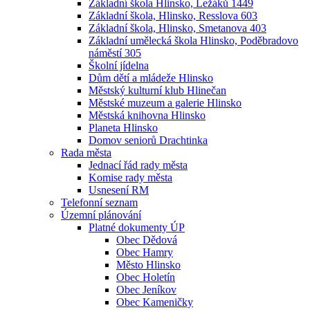
Základní škola Hlinsko, Ležáků 1449
Základní škola, Hlinsko, Resslova 603
Základní škola, Hlinsko, Smetanova 403
Základní umělecká škola Hlinsko, Poděbradovo
náměstí 305
Školní jídelna
Dům dětí a mládeže Hlinsko
Městský kulturní klub Hlinečan
Městské muzeum a galerie Hlinsko
Městská knihovna Hlinsko
Planeta Hlinsko
Domov seniorů Drachtinka
Rada města
Jednací řád rady města
Komise rady města
Usnesení RM
Telefonní seznam
Územní plánování
Platné dokumenty ÚP
Obec Dědová
Obec Hamry
Město Hlinsko
Obec Holetín
Obec Jeníkov
Obec Kameničky