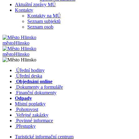
Aktuální zprávy MÚ
Kontakty
Kontakty na MÚ
Seznam subjektů
Seznam osob
město
Hlinsko
město
Hlinsko
​​
Úřední hodiny
​​
Úřední deska
​​
Objednání online
​​
Dokumenty a formuláře
Finanční dokumenty
Odpady
Místní poplatky
​​
Pohotovost
​​
Veřejné zakázky
​​
Povinné informace
​​
Přestupky
Turistické informační centrum