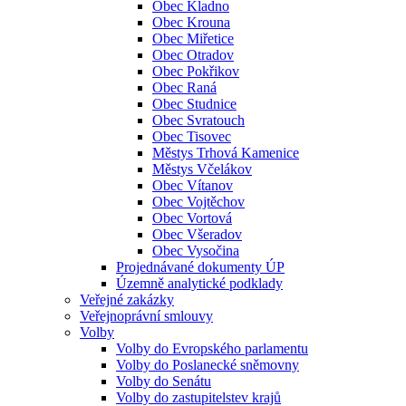
Obec Kladno
Obec Krouna
Obec Miřetice
Obec Otradov
Obec Pokřikov
Obec Raná
Obec Studnice
Obec Svratouch
Obec Tisovec
Městys Trhová Kamenice
Městys Včelákov
Obec Vítanov
Obec Vojtěchov
Obec Vortová
Obec Všeradov
Obec Vysočina
Projednávané dokumenty ÚP
Územně analytické podklady
Veřejné zakázky
Veřejnoprávní smlouvy
Volby
Volby do Evropského parlamentu
Volby do Poslanecké sněmovny
Volby do Senátu
Volby do zastupitelstev krajů