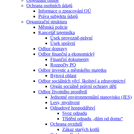
Objednání online
Ochrana osobních údajů
Informace o zpracování OÚ
Práva subjektu údajů
Organizační struktura
Městská policie
Kancelář tajemníka
Úsek provozně-právní
Úsek správní
Odbor dopravy
Odbor finanční a ekonomický
Finanční dokumenty
Rozpočty PO
Odbor investic a městského majetku
Bytová oblast
Odbor sociálních věcí, školství a zdravotnictví
Orgán sociálně právní ochrany dětí
Odbor životního prostředí
Jednotné environmentální stanovisko (JES)
Lesy, myslivost
Odpadové hospodářství
Svoz odpadu
Třídění odpadu „dům od domu“
Ochrana ovzduší
Zákaz starých kotlů