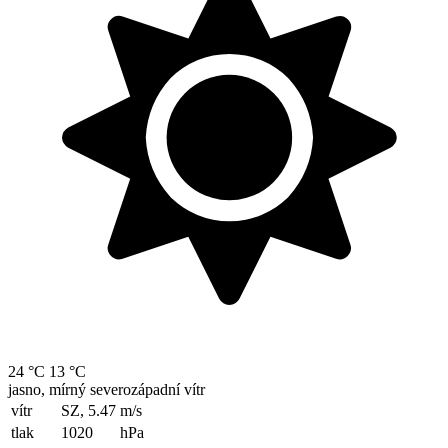
24 °C
13 °C
jasno, mírný severozápadní vítr
vítr
SZ, 5.47
m/s
tlak
1020
hPa