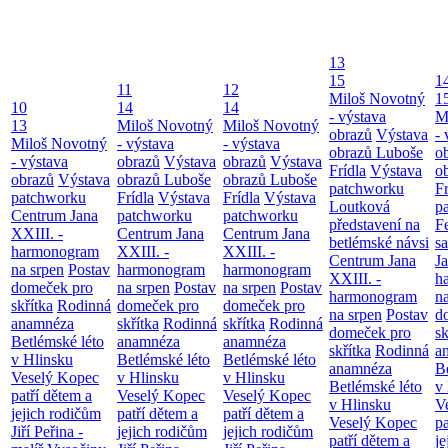
13
15
1
11
12
Miloš Novotný
1
10
14
14
- výstava
M
13
Miloš Novotný
Miloš Novotný
obrazů
Výstava
- 
Miloš Novotný
- výstava
- výstava
obrazů Luboše
o
- výstava
obrazů
Výstava
obrazů
Výstava
Frídla
Výstava
o
obrazů
Výstava
obrazů Luboše
obrazů Luboše
patchworku
Fr
patchworku
Frídla
Výstava
Frídla
Výstava
Loutková
p
Centrum Jana
patchworku
patchworku
představení na
F
XXIII. -
Centrum Jana
Centrum Jana
betlémské návsi
s
harmonogram
XXIII. -
XXIII. -
Centrum Jana
Ja
na srpen
Postav
harmonogram
harmonogram
XXIII. -
h
domeček pro
na srpen
Postav
na srpen
Postav
harmonogram
n
skřítka
Rodinná
domeček pro
domeček pro
na srpen
Postav
d
anamnéza
skřítka
Rodinná
skřítka
Rodinná
domeček pro
sk
Betlémské léto
anamnéza
anamnéza
skřítka
Rodinná
a
v Hlinsku
Betlémské léto
Betlémské léto
anamnéza
B
Veselý Kopec
v Hlinsku
v Hlinsku
Betlémské léto
v
patří dětem a
Veselý Kopec
Veselý Kopec
v Hlinsku
V
jejich rodičům
patří dětem a
patří dětem a
Veselý Kopec
pa
Jiří Peřina -
jejich rodičům
jejich rodičům
patří dětem a
je