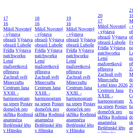
2
20
1
17
18
19
17
M
16
16
16
Miloš Novotný
- 
Miloš Novotný
Miloš Novotný
Miloš Novotný
- výstava
o
- výstava
- výstava
- výstava
obrazů
Výstava
o
obrazů
Výstava
obrazů
Výstava
obrazů
Výstava
obrazů Luboše
Fr
obrazů Luboše
obrazů Luboše
obrazů Luboše
Frídla
Výstava
p
Frídla
Výstava
Frídla
Výstava
Frídla
Výstava
patchworku
L
patchworku
patchworku
patchworku
Letní
m
Letní
Letní
Letní
mažoretková
př
mažoretková
mažoretková
mažoretková
příprava
Z
příprava
příprava
příprava
Zachraň svět
M
Zachraň svět
Zachraň svět
Zachraň svět
Minecraftu
d
Minecraftu
Minecraftu
Minecraftu
Letní kino 2026
2
Centrum Jana
Centrum Jana
Centrum Jana
Centrum Jana
F
XXIII. -
XXIII. -
XXIII. -
XXIII. -
C
harmonogram
harmonogram
harmonogram
harmonogram
XX
na srpen
Postav
na srpen
Postav
na srpen
Postav
na srpen
Postav
h
domeček pro
domeček pro
domeček pro
domeček pro
n
skřítka
Rodinná
skřítka
Rodinná
skřítka
Rodinná
skřítka
Rodinná
d
anamnéza
anamnéza
anamnéza
anamnéza
sk
Betlémské léto
Betlémské léto
Betlémské léto
Betlémské léto
a
v Hlinsku
v Hlinsku
v Hlinsku