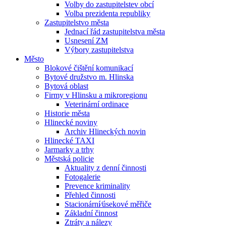
Volby do zastupitelstev obcí
Volba prezidenta republiky
Zastupitelstvo města
Jednací řád zastupitelstva města
Usnesení ZM
Výbory zastupitelstva
Město
Blokové čištění komunikací
Bytové družstvo m. Hlinska
Bytová oblast
Firmy v Hlinsku a mikroregionu
Veterinární ordinace
Historie města
Hlinecké noviny
Archiv Hlineckých novin
Hlinecké TAXI
Jarmarky a trhy
Městská policie
Aktuality z denní činnosti
Fotogalerie
Prevence kriminality
Přehled činnosti
Stacionární⁄úsekové měřiče
Základní činnost
Ztráty a nálezy