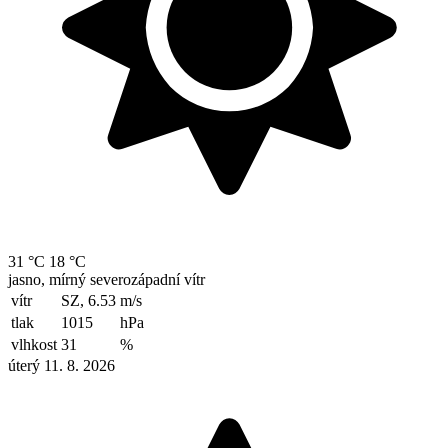
31 °C
18 °C
jasno, mírný severozápadní vítr
vítr
SZ, 6.53
m/s
tlak
1015
hPa
vlhkost
31
%
úterý 11. 8. 2026