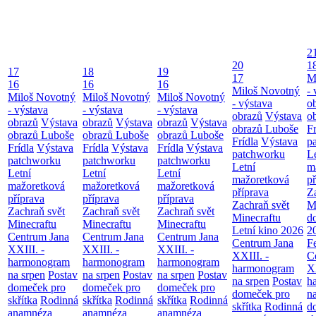
2
20
1
17
18
19
17
M
16
16
16
Miloš Novotný
- 
Miloš Novotný
Miloš Novotný
Miloš Novotný
- výstava
o
- výstava
- výstava
- výstava
obrazů
Výstava
o
obrazů
Výstava
obrazů
Výstava
obrazů
Výstava
obrazů Luboše
Fr
obrazů Luboše
obrazů Luboše
obrazů Luboše
Frídla
Výstava
p
Frídla
Výstava
Frídla
Výstava
Frídla
Výstava
patchworku
L
patchworku
patchworku
patchworku
Letní
m
Letní
Letní
Letní
mažoretková
př
mažoretková
mažoretková
mažoretková
příprava
Z
příprava
příprava
příprava
Zachraň svět
M
Zachraň svět
Zachraň svět
Zachraň svět
Minecraftu
d
Minecraftu
Minecraftu
Minecraftu
Letní kino 2026
2
Centrum Jana
Centrum Jana
Centrum Jana
Centrum Jana
F
XXIII. -
XXIII. -
XXIII. -
XXIII. -
C
harmonogram
harmonogram
harmonogram
harmonogram
XX
na srpen
Postav
na srpen
Postav
na srpen
Postav
na srpen
Postav
h
domeček pro
domeček pro
domeček pro
domeček pro
n
skřítka
Rodinná
skřítka
Rodinná
skřítka
Rodinná
skřítka
Rodinná
d
anamnéza
anamnéza
anamnéza