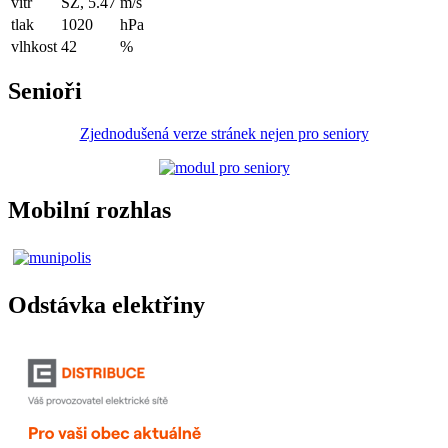
vítr
SZ, 5.47
m/s
tlak
1020
hPa
vlhkost
42
%
Senioři
Zjednodušená verze stránek nejen pro seniory
Mobilní rozhlas
Odstávka elektřiny