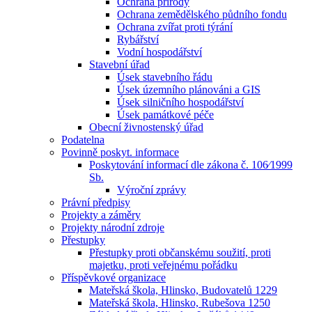
Ochrana přírody
Ochrana zemědělského půdního fondu
Ochrana zvířat proti týrání
Rybářství
Vodní hospodářství
Stavební úřad
Úsek stavebního řádu
Úsek územního plánováni a GIS
Úsek silničního hospodářství
Úsek památkové péče
Obecní živnostenský úřad
Podatelna
Povinně poskyt. informace
Poskytování informací dle zákona č. 106⁄1999
Sb.
Výroční zprávy
Právní předpisy
Projekty a záměry
Projekty národní zdroje
Přestupky
Přestupky proti občanskému soužití, proti
majetku, proti veřejnému pořádku
Příspěvkové organizace
Mateřská škola, Hlinsko, Budovatelů 1229
Mateřská škola, Hlinsko, Rubešova 1250