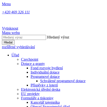
Menu
+420 469 326 111
Vytisknout
Mapa webu
Hledaný výraz
Hledat
rozšířené vyhledávání
Úřad
Czechpoint
Dotace a granty
Fond rozvoje bydlení
Individuální dotace
Programové dotace
Schválené programové dotace
Příspěvky z loterií
Elektronická úřední deska
EU projekty
Formuláře a tiskopisy
Kancelář tajemníka
Obecní živnostenský úřad