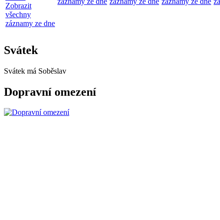
záznamy ze dne
záznamy ze dne
záznamy ze dne
z
Zobrazit
všechny
záznamy ze dne
Svátek
Svátek má
Soběslav
Dopravní omezení