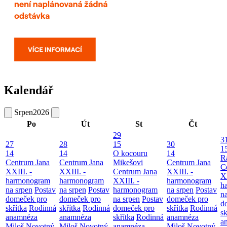
Kalendář
Srpen
2026
Po
Út
St
Čt
29
3
27
28
15
30
1
14
14
O kocouru
14
R
Centrum Jana
Centrum Jana
Mikešovi
Centrum Jana
C
XXIII. -
XXIII. -
Centrum Jana
XXIII. -
XX
harmonogram
harmonogram
XXIII. -
harmonogram
h
na srpen
Postav
na srpen
Postav
harmonogram
na srpen
Postav
n
domeček pro
domeček pro
na srpen
Postav
domeček pro
d
skřítka
Rodinná
skřítka
Rodinná
domeček pro
skřítka
Rodinná
sk
anamnéza
anamnéza
skřítka
Rodinná
anamnéza
a
Miloš Novotný
Miloš Novotný
anamnéza
Miloš Novotný