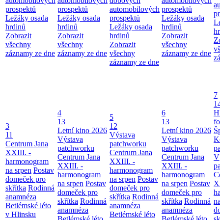
automobilových
automobilových
dobových
automobilových
a
prospektů
prospektů
automobilových
prospektů
p
Ležáky osada
Ležáky osada
prospektů
Ležáky osada
L
hrdinů
hrdinů
Ležáky osada
hrdinů
h
Zobrazit
Zobrazit
hrdinů
Zobrazit
Z
všechny
všechny
Zobrazit
všechny
v
záznamy ze dne
záznamy ze dne
všechny
záznamy ze dne
z
záznamy ze dne
7
1
4
6
H
5
13
13
f
3
12
Letní kino 2026
Letní kino 2026
Š
11
Výstava
Výstava
Výstava
K
Centrum Jana
patchworku
patchworku
patchworku
p
XXIII. -
Centrum Jana
Centrum Jana
Centrum Jana
V
harmonogram
XXIII. -
XXIII. -
XXIII. -
p
na srpen
Postav
harmonogram
harmonogram
harmonogram
C
domeček pro
na srpen
Postav
na srpen
Postav
na srpen
Postav
XX
skřítka
Rodinná
domeček pro
domeček pro
domeček pro
h
anamnéza
skřítka
Rodinná
skřítka
Rodinná
skřítka
Rodinná
n
Betlémské léto
anamnéza
anamnéza
anamnéza
d
v Hlinsku
Betlémské léto
Betlémské léto
Betlémské léto
sk