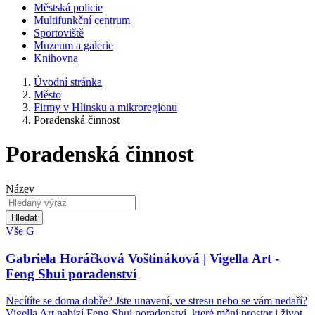
Městská policie
Multifunkční centrum
Sportoviště
Muzeum a galerie
Knihovna
Úvodní stránka
Město
Firmy v Hlinsku a mikroregionu
Poradenská činnost
Poradenská činnost
Název
Hledat
Vše
G
Gabriela Horáčková Voštináková | Vigella Art -
Feng Shui poradenství
Necítíte se doma dobře? Jste unavení, ve stresu nebo se vám nedaří?
Vigella Art nabízí Feng Shui poradenství, které mění prostor i život.