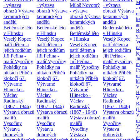
M
- výstava
- výstava
Miloš Novotný
- výstava
- 
obrazů
Výstava
obrazů
Výstava
- výstava
obrazů
Výstava
o
keramických
keramických
obrazů
Výstava
keramických
k
andělů
andělů
keramických
andělů
a
Betlémské léto
Betlémské léto
andělů
Betlémské léto
B
v Hlinsku
v Hlinsku
Betlémské léto
v Hlinsku
v
Veselý Kopec
Veselý Kopec
v Hlinsku
Veselý Kopec
V
patří dětem a
patří dětem a
Veselý Kopec
patří dětem a
pa
jejich rodičům
jejich rodičům
patří dětem a
jejich rodičům
je
Jiří Peřina -
Jiří Peřina -
jejich rodičům
Jiří Peřina -
Ji
malíř Vysočiny
malíř Vysočiny
Jiří Peřina -
malíř Vysočiny
m
Pohádky na
Pohádky na
malíř Vysočiny
Pohádky na
P
nitkách
Příběh
nitkách
Příběh
Pohádky na
nitkách
Příběh
n
klokočí
67.
klokočí
67.
nitkách
Příběh
klokočí
67.
k
Výtvarné
Výtvarné
klokočí
67.
Výtvarné
V
Hlinecko -
Hlinecko -
Výtvarné
Hlinecko -
H
Václav
Václav
Hlinecko -
Václav
V
Radimský
Radimský
Václav
Radimský
R
(1867 - 1946)
(1867 - 1946)
Radimský
(1867 - 1946)
(
Výstava obrazů
Výstava obrazů
(1867 - 1946)
Výstava obrazů
V
maliřů
maliřů
Výstava obrazů
maliřů
m
Vysočiny
Vysočiny
maliřů
Vysočiny
V
Výstava
Výstava
Vysočiny
Výstava
V
dobových
dobových
Výstava
dobových
d