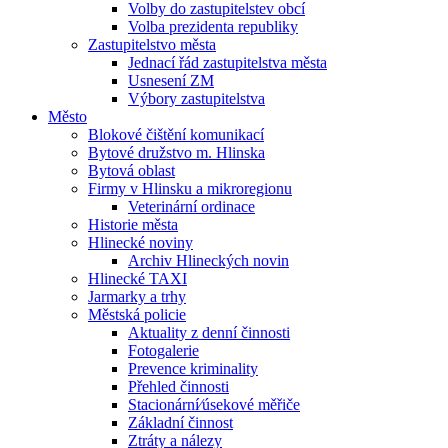
Volby do zastupitelstev obcí
Volba prezidenta republiky
Zastupitelstvo města
Jednací řád zastupitelstva města
Usnesení ZM
Výbory zastupitelstva
Město
Blokové čištění komunikací
Bytové družstvo m. Hlinska
Bytová oblast
Firmy v Hlinsku a mikroregionu
Veterinární ordinace
Historie města
Hlinecké noviny
Archiv Hlineckých novin
Hlinecké TAXI
Jarmarky a trhy
Městská policie
Aktuality z denní činnosti
Fotogalerie
Prevence kriminality
Přehled činnosti
Stacionární⁄úsekové měřiče
Základní činnost
Ztráty a nálezy