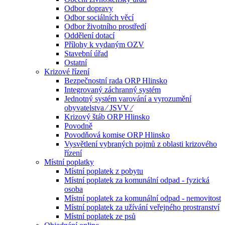
Odbor dopravy
Odbor sociálních věcí
Odbor životního prostředí
Oddělení dotací
Přílohy k vydaným OZV
Stavební úřad
Ostatní
Krizové řízení
Bezpečnostní rada ORP Hlinsko
Integrovaný záchranný systém
Jednotný systém varování a vyrozumění
obyvatelstva ⁄ JSVV ⁄
Krizový štáb ORP Hlinsko
Povodně
Povodňová komise ORP Hlinsko
Vysvětlení vybraných pojmů z oblasti krizového
řízení
Místní poplatky
Místní poplatek z pobytu
Místní poplatek za komunální odpad - fyzická
osoba
Místní poplatek za komunální odpad - nemovitost
Místní poplatek za užívání veřejného prostranství
Místní poplatek ze psů