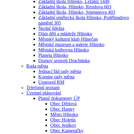
Základní škola Hlinsko, Ležáků 1449
Základní škola, Hlinsko, Resslova 603
Základní škola, Hlinsko, Smetanova 403
Základní umělecká škola Hlinsko, Poděbradovo
náměstí 305
Školní jídelna
Dům dětí a mládeže Hlinsko
Městský kulturní klub Hlinečan
Městské muzeum a galerie Hlinsko
Městská knihovna Hlinsko
Planeta Hlinsko
Domov seniorů Drachtinka
Rada města
Jednací řád rady města
Komise rady města
Usnesení RM
Telefonní seznam
Územní plánování
Platné dokumenty ÚP
Obec Dědová
Obec Hamry
Město Hlinsko
Obec Holetín
Obec Jeníkov
Obec Kameničky