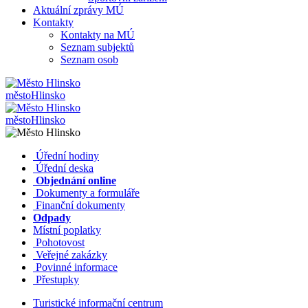
Aktuální zprávy MÚ
Kontakty
Kontakty na MÚ
Seznam subjektů
Seznam osob
město
Hlinsko
město
Hlinsko
​​
Úřední hodiny
​​
Úřední deska
​​
Objednání online
​​
Dokumenty a formuláře
Finanční dokumenty
Odpady
Místní poplatky
​​
Pohotovost
​​
Veřejné zakázky
​​
Povinné informace
​​
Přestupky
Turistické informační centrum