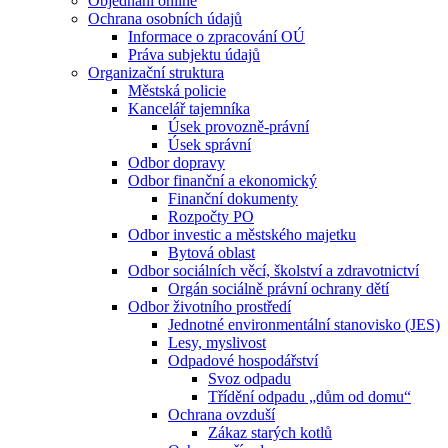
Objednání online
Ochrana osobních údajů
Informace o zpracování OÚ
Práva subjektu údajů
Organizační struktura
Městská policie
Kancelář tajemníka
Úsek provozně-právní
Úsek správní
Odbor dopravy
Odbor finanční a ekonomický
Finanční dokumenty
Rozpočty PO
Odbor investic a městského majetku
Bytová oblast
Odbor sociálních věcí, školství a zdravotnictví
Orgán sociálně právní ochrany dětí
Odbor životního prostředí
Jednotné environmentální stanovisko (JES)
Lesy, myslivost
Odpadové hospodářství
Svoz odpadu
Třídění odpadu „dům od domu“
Ochrana ovzduší
Zákaz starých kotlů