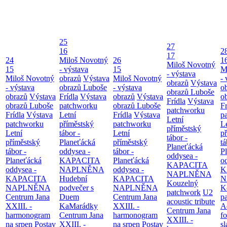
25
27
16
2
17
24
Miloš Novotný
26
1
Miloš Novotný
15
- výstava
15
M
- výstava
Miloš Novotný
obrazů
Výstava
Miloš Novotný
- 
obrazů
Výstava
- výstava
obrazů Luboše
- výstava
o
obrazů Luboše
obrazů
Výstava
Frídla
Výstava
obrazů
Výstava
o
Frídla
Výstava
obrazů Luboše
patchworku
obrazů Luboše
Fr
patchworku
Frídla
Výstava
Letní
Frídla
Výstava
p
Letní
patchworku
příměstský
patchworku
L
příměstský
Letní
tábor -
Letní
p
tábor -
příměstský
Planeťácká
příměstský
tá
Planeťácká
tábor -
oddysea -
tábor -
P
oddysea -
Planeťácká
KAPACITA
Planeťácká
o
KAPACITA
oddysea -
NAPLNĚNA
oddysea -
K
NAPLNĚNA
KAPACITA
Hudební
KAPACITA
N
Kouzelný
NAPLNĚNA
podvečer s
NAPLNĚNA
K
patchwork
U2
Centrum Jana
Duem
Centrum Jana
p
acoustic tribute
XXIII. -
KaMarádky
XXIII. -
A
Centrum Jana
harmonogram
Centrum Jana
harmonogram
fo
XXIII. -
na srpen
Postav
XXIII. -
na srpen
Postav
sl