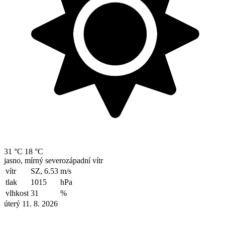
31 °C
18 °C
jasno, mírný severozápadní vítr
vítr
SZ, 6.53
m/s
tlak
1015
hPa
vlhkost
31
%
úterý 11. 8. 2026