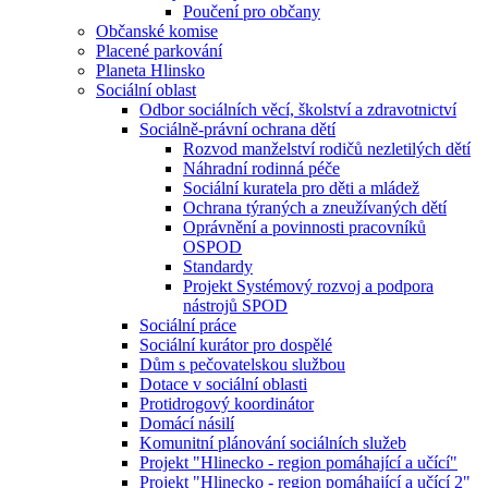
Poučení pro občany
Občanské komise
Placené parkování
Planeta Hlinsko
Sociální oblast
Odbor sociálních věcí, školství a zdravotnictví
Sociálně-právní ochrana dětí
Rozvod manželství rodičů nezletilých dětí
Náhradní rodinná péče
Sociální kuratela pro děti a mládež
Ochrana týraných a zneužívaných dětí
Oprávnění a povinnosti pracovníků
OSPOD
Standardy
Projekt Systémový rozvoj a podpora
nástrojů SPOD
Sociální práce
Sociální kurátor pro dospělé
Dům s pečovatelskou službou
Dotace v sociální oblasti
Protidrogový koordinátor
Domácí násilí
Komunitní plánování sociálních služeb
Projekt "Hlinecko - region pomáhající a učící"
Projekt "Hlinecko - region pomáhající a učící 2"