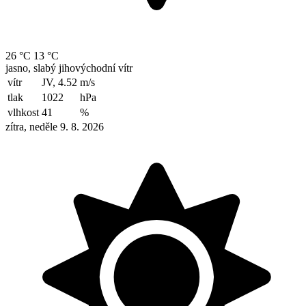
26 °C
13 °C
jasno, slabý jihovýchodní vítr
vítr
JV, 4.52
m/s
tlak
1022
hPa
vlhkost
41
%
zítra, neděle 9. 8. 2026