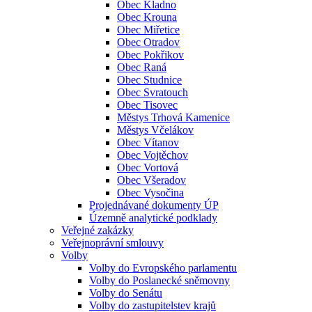
Obec Kladno
Obec Krouna
Obec Miřetice
Obec Otradov
Obec Pokřikov
Obec Raná
Obec Studnice
Obec Svratouch
Obec Tisovec
Městys Trhová Kamenice
Městys Včelákov
Obec Vítanov
Obec Vojtěchov
Obec Vortová
Obec Všeradov
Obec Vysočina
Projednávané dokumenty ÚP
Územně analytické podklady
Veřejné zakázky
Veřejnoprávní smlouvy
Volby
Volby do Evropského parlamentu
Volby do Poslanecké sněmovny
Volby do Senátu
Volby do zastupitelstev krajů