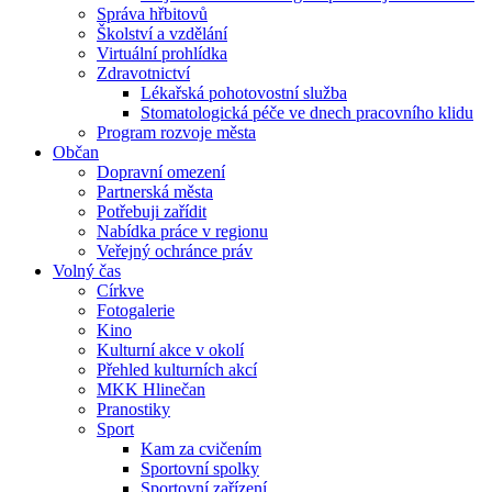
Správa hřbitovů
Školství a vzdělání
Virtuální prohlídka
Zdravotnictví
Lékařská pohotovostní služba
Stomatologická péče ve dnech pracovního klidu
Program rozvoje města
Občan
Dopravní omezení
Partnerská města
Potřebuji zařídit
Nabídka práce v regionu
Veřejný ochránce práv
Volný čas
Církve
Fotogalerie
Kino
Kulturní akce v okolí
Přehled kulturních akcí
MKK Hlinečan
Pranostiky
Sport
Kam za cvičením
Sportovní spolky
Sportovní zařízení