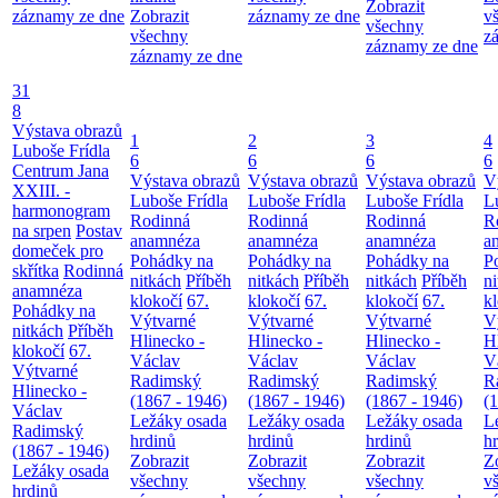
Zobrazit
záznamy ze dne
Zobrazit
záznamy ze dne
v
všechny
všechny
z
záznamy ze dne
záznamy ze dne
31
8
Výstava obrazů
1
2
3
4
Luboše Frídla
6
6
6
6
Centrum Jana
Výstava obrazů
Výstava obrazů
Výstava obrazů
V
XXIII. -
Luboše Frídla
Luboše Frídla
Luboše Frídla
L
harmonogram
Rodinná
Rodinná
Rodinná
R
na srpen
Postav
anamnéza
anamnéza
anamnéza
a
domeček pro
Pohádky na
Pohádky na
Pohádky na
P
skřítka
Rodinná
nitkách
Příběh
nitkách
Příběh
nitkách
Příběh
n
anamnéza
klokočí
67.
klokočí
67.
klokočí
67.
k
Pohádky na
Výtvarné
Výtvarné
Výtvarné
V
nitkách
Příběh
Hlinecko -
Hlinecko -
Hlinecko -
H
klokočí
67.
Václav
Václav
Václav
V
Výtvarné
Radimský
Radimský
Radimský
R
Hlinecko -
(1867 - 1946)
(1867 - 1946)
(1867 - 1946)
(
Václav
Ležáky osada
Ležáky osada
Ležáky osada
L
Radimský
hrdinů
hrdinů
hrdinů
h
(1867 - 1946)
Zobrazit
Zobrazit
Zobrazit
Z
Ležáky osada
všechny
všechny
všechny
v
hrdinů