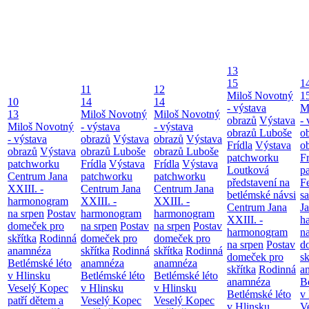
13
15
1
11
12
Miloš Novotný
1
10
14
14
- výstava
M
13
Miloš Novotný
Miloš Novotný
obrazů
Výstava
- 
Miloš Novotný
- výstava
- výstava
obrazů Luboše
o
- výstava
obrazů
Výstava
obrazů
Výstava
Frídla
Výstava
o
obrazů
Výstava
obrazů Luboše
obrazů Luboše
patchworku
Fr
patchworku
Frídla
Výstava
Frídla
Výstava
Loutková
p
Centrum Jana
patchworku
patchworku
představení na
F
XXIII. -
Centrum Jana
Centrum Jana
betlémské návsi
s
harmonogram
XXIII. -
XXIII. -
Centrum Jana
Ja
na srpen
Postav
harmonogram
harmonogram
XXIII. -
h
domeček pro
na srpen
Postav
na srpen
Postav
harmonogram
n
skřítka
Rodinná
domeček pro
domeček pro
na srpen
Postav
d
anamnéza
skřítka
Rodinná
skřítka
Rodinná
domeček pro
sk
Betlémské léto
anamnéza
anamnéza
skřítka
Rodinná
a
v Hlinsku
Betlémské léto
Betlémské léto
anamnéza
B
Veselý Kopec
v Hlinsku
v Hlinsku
Betlémské léto
v
patří dětem a
Veselý Kopec
Veselý Kopec
v Hlinsku
V