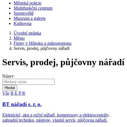
Městská policie
Multifunkční centrum
Sportoviště
Muzeum a galerie
Knihovna
Úvodní stránka
Město
Firmy v Hlinsku a mikroregionu
Servis, prodej, půjčovny nářadí
Servis, prodej, půjčovny nářadí
Název
Hledat
Vše
B
E
P
R
BT nářadí s. r. o.
Elektrické, aku a ruční nářadí, kompresory a elektrocentrály,
zahradní techniku, nástroje, vlastní servis, půjčovna nářadí.