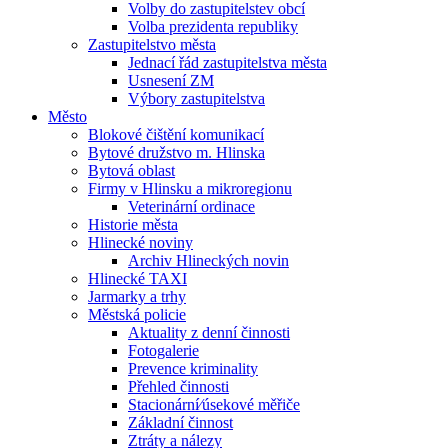
Volby do zastupitelstev obcí
Volba prezidenta republiky
Zastupitelstvo města
Jednací řád zastupitelstva města
Usnesení ZM
Výbory zastupitelstva
Město
Blokové čištění komunikací
Bytové družstvo m. Hlinska
Bytová oblast
Firmy v Hlinsku a mikroregionu
Veterinární ordinace
Historie města
Hlinecké noviny
Archiv Hlineckých novin
Hlinecké TAXI
Jarmarky a trhy
Městská policie
Aktuality z denní činnosti
Fotogalerie
Prevence kriminality
Přehled činnosti
Stacionární⁄úsekové měřiče
Základní činnost
Ztráty a nálezy