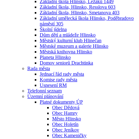
Základní škola Hlinsko, Ležáků 1449
Základní škola, Hlinsko, Resslova 603
Základní škola, Hlinsko, Smetanova 403
Základní umělecká škola Hlinsko, Poděbradovo
náměstí 305
Školní jídelna
Dům dětí a mládeže Hlinsko
Městský kulturní klub Hlinečan
Městské muzeum a galerie Hlinsko
Městská knihovna Hlinsko
Planeta Hlinsko
Domov seniorů Drachtinka
Rada města
Jednací řád rady města
Komise rady města
Usnesení RM
Telefonní seznam
Územní plánování
Platné dokumenty ÚP
Obec Dědová
Obec Hamry
Město Hlinsko
Obec Holetín
Obec Jeníkov
Obec Kameničky