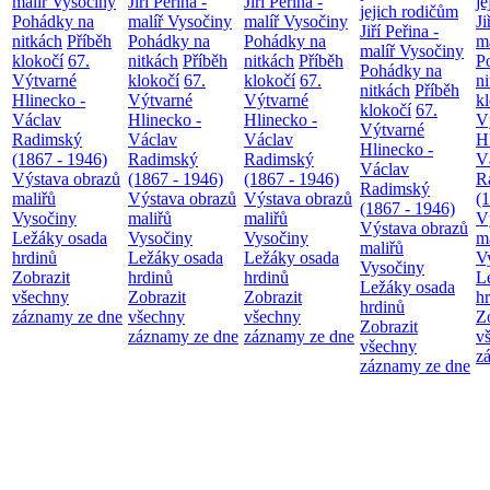
malíř Vysočiny
Jiří Peřina -
Jiří Peřina -
je
jejich rodičům
Pohádky na
malíř Vysočiny
malíř Vysočiny
Ji
Jiří Peřina -
nitkách
Příběh
Pohádky na
Pohádky na
m
malíř Vysočiny
klokočí
67.
nitkách
Příběh
nitkách
Příběh
P
Pohádky na
Výtvarné
klokočí
67.
klokočí
67.
n
nitkách
Příběh
Hlinecko -
Výtvarné
Výtvarné
k
klokočí
67.
Václav
Hlinecko -
Hlinecko -
V
Výtvarné
Radimský
Václav
Václav
H
Hlinecko -
(1867 - 1946)
Radimský
Radimský
V
Václav
Výstava obrazů
(1867 - 1946)
(1867 - 1946)
R
Radimský
maliřů
Výstava obrazů
Výstava obrazů
(
(1867 - 1946)
Vysočiny
maliřů
maliřů
V
Výstava obrazů
Ležáky osada
Vysočiny
Vysočiny
m
maliřů
hrdinů
Ležáky osada
Ležáky osada
V
Vysočiny
Zobrazit
hrdinů
hrdinů
L
Ležáky osada
všechny
Zobrazit
Zobrazit
h
hrdinů
záznamy ze dne
všechny
všechny
Z
Zobrazit
záznamy ze dne
záznamy ze dne
v
všechny
z
záznamy ze dne