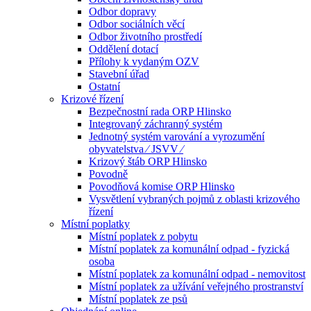
Odbor dopravy
Odbor sociálních věcí
Odbor životního prostředí
Oddělení dotací
Přílohy k vydaným OZV
Stavební úřad
Ostatní
Krizové řízení
Bezpečnostní rada ORP Hlinsko
Integrovaný záchranný systém
Jednotný systém varování a vyrozumění
obyvatelstva ⁄ JSVV ⁄
Krizový štáb ORP Hlinsko
Povodně
Povodňová komise ORP Hlinsko
Vysvětlení vybraných pojmů z oblasti krizového
řízení
Místní poplatky
Místní poplatek z pobytu
Místní poplatek za komunální odpad - fyzická
osoba
Místní poplatek za komunální odpad - nemovitost
Místní poplatek za užívání veřejného prostranství
Místní poplatek ze psů