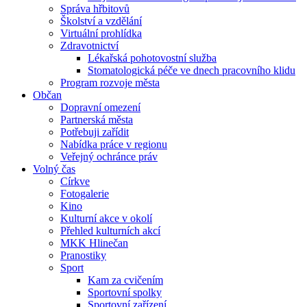
Správa hřbitovů
Školství a vzdělání
Virtuální prohlídka
Zdravotnictví
Lékařská pohotovostní služba
Stomatologická péče ve dnech pracovního klidu
Program rozvoje města
Občan
Dopravní omezení
Partnerská města
Potřebuji zařídit
Nabídka práce v regionu
Veřejný ochránce práv
Volný čas
Církve
Fotogalerie
Kino
Kulturní akce v okolí
Přehled kulturních akcí
MKK Hlinečan
Pranostiky
Sport
Kam za cvičením
Sportovní spolky
Sportovní zařízení