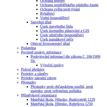
Ochrana přírody
Ochrana zemědělského půdního fondu
Ochrana zvířat proti týrání
Rybářství
Vodní hospodářství
Stavební úřad
Úsek stavebního řádu
Úsek územního plánováni a GIS
Úsek silničního hospodářství
Úsek památkové péče
Obecní živnostenský úřad
Podatelna
Povinně poskyt. informace
Poskytování informací dle zákona č. 106⁄1999
Sb.
Výroční zprávy
Právní předpisy
Projekty a záměry
Projekty národní zdroje
Přestupky
Přestupky proti občanskému soužití, proti
majetku, proti veřejnému pořádku
Příspěvkové organizace
Mateřská škola, Hlinsko, Budovatelů 1229
Mateřská škola, Hlinsko, Rubešova 1250