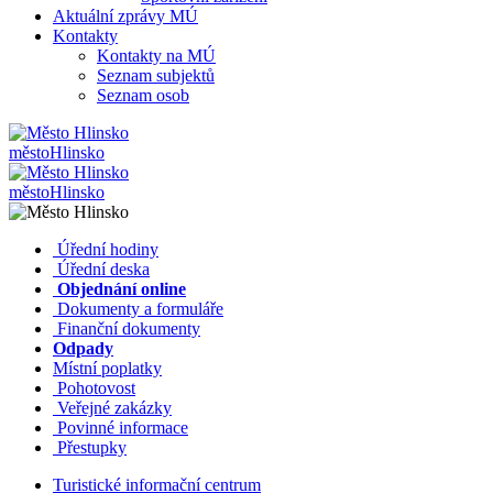
Aktuální zprávy MÚ
Kontakty
Kontakty na MÚ
Seznam subjektů
Seznam osob
město
Hlinsko
město
Hlinsko
​​
Úřední hodiny
​​
Úřední deska
​​
Objednání online
​​
Dokumenty a formuláře
Finanční dokumenty
Odpady
Místní poplatky
​​
Pohotovost
​​
Veřejné zakázky
​​
Povinné informace
​​
Přestupky
Turistické informační centrum