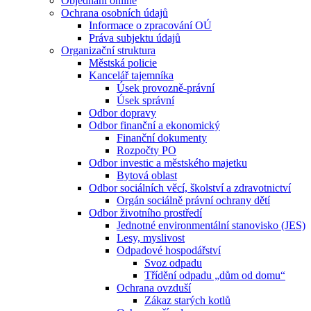
Objednání online
Ochrana osobních údajů
Informace o zpracování OÚ
Práva subjektu údajů
Organizační struktura
Městská policie
Kancelář tajemníka
Úsek provozně-právní
Úsek správní
Odbor dopravy
Odbor finanční a ekonomický
Finanční dokumenty
Rozpočty PO
Odbor investic a městského majetku
Bytová oblast
Odbor sociálních věcí, školství a zdravotnictví
Orgán sociálně právní ochrany dětí
Odbor životního prostředí
Jednotné environmentální stanovisko (JES)
Lesy, myslivost
Odpadové hospodářství
Svoz odpadu
Třídění odpadu „dům od domu“
Ochrana ovzduší
Zákaz starých kotlů