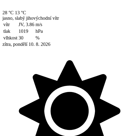
28 °C
13 °C
jasno, slabý jihovýchodní vítr
vítr
JV, 3.86
m/s
tlak
1019
hPa
vlhkost
30
%
zítra, pondělí 10. 8. 2026