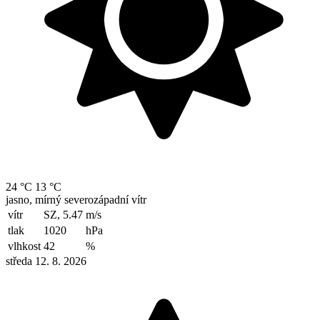
24 °C
13 °C
jasno, mírný severozápadní vítr
vítr
SZ, 5.47
m/s
tlak
1020
hPa
vlhkost
42
%
středa 12. 8. 2026