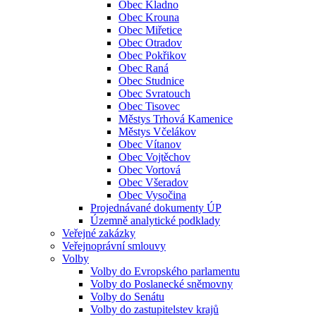
Obec Kladno
Obec Krouna
Obec Miřetice
Obec Otradov
Obec Pokřikov
Obec Raná
Obec Studnice
Obec Svratouch
Obec Tisovec
Městys Trhová Kamenice
Městys Včelákov
Obec Vítanov
Obec Vojtěchov
Obec Vortová
Obec Všeradov
Obec Vysočina
Projednávané dokumenty ÚP
Územně analytické podklady
Veřejné zakázky
Veřejnoprávní smlouvy
Volby
Volby do Evropského parlamentu
Volby do Poslanecké sněmovny
Volby do Senátu
Volby do zastupitelstev krajů