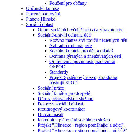
Poučení pro občany
Občanské komise
Placené parkování
Planeta Hlinsko
Sociální oblast
Odbor sociálních věcí, školství a zdravotnictví
Sociálně-právní ochrana dětí
Rozvod manželství rodičů nezletilých dětí
Náhradní rodinná péče
Sociální kuratela pro děti a mládež
Ochrana týraných a zneužívaných dětí
Oprávnění a povinnosti pracovníků
OSPOD
Standardy
Projekt Systémový rozvoj a podpora
nástrojů SPOD
Sociální práce
Sociální kurátor pro dospělé
Dům s pečovatelskou službou
Dotace v sociální oblasti
Protidrogový koordinátor
Domácí násilí
Komunitní plánování sociálních služeb
Projekt "Hlinecko - region pomáhající a učící"
Projekt "Hlinecko - region pomáhající a učící 2"