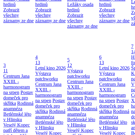
L
hrdinů
hrdinů
Ležáky osada
hrdinů
h
Zobrazit
Zobrazit
hrdinů
Zobrazit
Z
všechny
všechny
Zobrazit
všechny
v
záznamy ze dne
záznamy ze dne
všechny
záznamy ze dne
z
záznamy ze dne
7
1
4
6
H
5
13
13
f
3
12
Letní kino 2026
Letní kino 2026
Š
11
Výstava
Výstava
Výstava
K
Centrum Jana
patchworku
patchworku
patchworku
p
XXIII. -
Centrum Jana
Centrum Jana
Centrum Jana
V
harmonogram
XXIII. -
XXIII. -
XXIII. -
p
na srpen
Postav
harmonogram
harmonogram
harmonogram
C
domeček pro
na srpen
Postav
na srpen
Postav
na srpen
Postav
XX
skřítka
Rodinná
domeček pro
domeček pro
domeček pro
h
anamnéza
skřítka
Rodinná
skřítka
Rodinná
skřítka
Rodinná
n
Betlémské léto
anamnéza
anamnéza
anamnéza
d
v Hlinsku
Betlémské léto
Betlémské léto
Betlémské léto
sk
Veselý Kopec
v Hlinsku
v Hlinsku
v Hlinsku
a
patří dětem a
Veselý Kopec
Veselý Kopec
Veselý Kopec
B