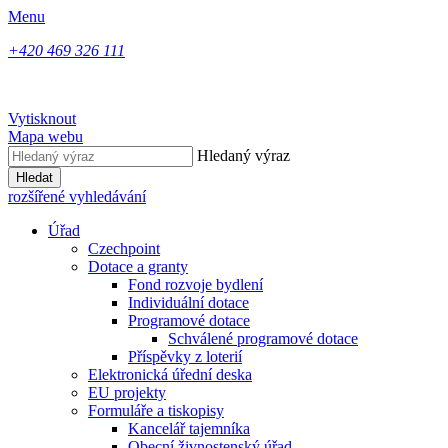
Menu
+420 469 326 111
Vytisknout
Mapa webu
Hledaný výraz
Hledat
rozšířené vyhledávání
Úřad
Czechpoint
Dotace a granty
Fond rozvoje bydlení
Individuální dotace
Programové dotace
Schválené programové dotace
Příspěvky z loterií
Elektronická úřední deska
EU projekty
Formuláře a tiskopisy
Kancelář tajemníka
Obecní živnostenský úřad