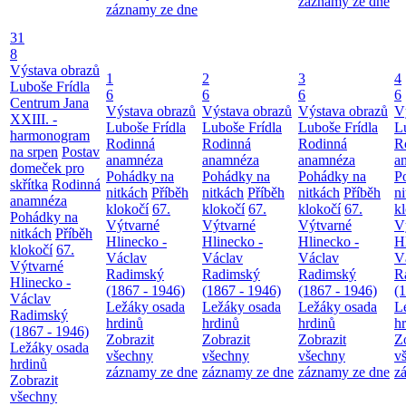
záznamy ze dne
záznamy ze dne
31
8
Výstava obrazů
1
2
3
4
Luboše Frídla
6
6
6
6
Centrum Jana
Výstava obrazů
Výstava obrazů
Výstava obrazů
V
XXIII. -
Luboše Frídla
Luboše Frídla
Luboše Frídla
L
harmonogram
Rodinná
Rodinná
Rodinná
R
na srpen
Postav
anamnéza
anamnéza
anamnéza
a
domeček pro
Pohádky na
Pohádky na
Pohádky na
P
skřítka
Rodinná
nitkách
Příběh
nitkách
Příběh
nitkách
Příběh
n
anamnéza
klokočí
67.
klokočí
67.
klokočí
67.
k
Pohádky na
Výtvarné
Výtvarné
Výtvarné
V
nitkách
Příběh
Hlinecko -
Hlinecko -
Hlinecko -
H
klokočí
67.
Václav
Václav
Václav
V
Výtvarné
Radimský
Radimský
Radimský
R
Hlinecko -
(1867 - 1946)
(1867 - 1946)
(1867 - 1946)
(
Václav
Ležáky osada
Ležáky osada
Ležáky osada
L
Radimský
hrdinů
hrdinů
hrdinů
h
(1867 - 1946)
Zobrazit
Zobrazit
Zobrazit
Z
Ležáky osada
všechny
všechny
všechny
v
hrdinů
záznamy ze dne
záznamy ze dne
záznamy ze dne
z
Zobrazit
všechny