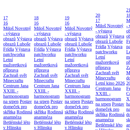
2
20
1
17
18
19
17
M
16
16
16
Miloš Novotný
- 
Miloš Novotný
Miloš Novotný
Miloš Novotný
- výstava
o
- výstava
- výstava
- výstava
obrazů
Výstava
o
obrazů
Výstava
obrazů
Výstava
obrazů
Výstava
obrazů Luboše
Fr
obrazů Luboše
obrazů Luboše
obrazů Luboše
Frídla
Výstava
p
Frídla
Výstava
Frídla
Výstava
Frídla
Výstava
patchworku
L
patchworku
patchworku
patchworku
Letní
m
Letní
Letní
Letní
mažoretková
př
mažoretková
mažoretková
mažoretková
příprava
Z
příprava
příprava
příprava
Zachraň svět
M
Zachraň svět
Zachraň svět
Zachraň svět
Minecraftu
d
Minecraftu
Minecraftu
Minecraftu
Letní kino 2026
2
Centrum Jana
Centrum Jana
Centrum Jana
Centrum Jana
F
XXIII. -
XXIII. -
XXIII. -
XXIII. -
C
harmonogram
harmonogram
harmonogram
harmonogram
XX
na srpen
Postav
na srpen
Postav
na srpen
Postav
na srpen
Postav
h
domeček pro
domeček pro
domeček pro
domeček pro
n
skřítka
Rodinná
skřítka
Rodinná
skřítka
Rodinná
skřítka
Rodinná
d
anamnéza
anamnéza
anamnéza
anamnéza
sk
Betlémské léto
Betlémské léto
Betlémské léto
Betlémské léto
a
v Hlinsku
v Hlinsku
v Hlinsku