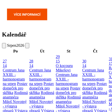
Kalendář
Srpen
2026
Po
Út
St
Čt
29
3
27
28
15
30
1
14
14
O kocouru
14
R
Centrum Jana
Centrum Jana
Mikešovi
Centrum Jana
C
XXIII. -
XXIII. -
Centrum Jana
XXIII. -
XX
harmonogram
harmonogram
XXIII. -
harmonogram
h
na srpen
Postav
na srpen
Postav
harmonogram
na srpen
Postav
n
domeček pro
domeček pro
na srpen
Postav
domeček pro
d
skřítka
Rodinná
skřítka
Rodinná
domeček pro
skřítka
Rodinná
sk
anamnéza
anamnéza
skřítka
Rodinná
anamnéza
a
Miloš Novotný
Miloš Novotný
anamnéza
Miloš Novotný
M
- výstava
- výstava
Miloš Novotný
- výstava
- 
obrazů
Výstava
obrazů
Výstava
- výstava
obrazů
Výstava