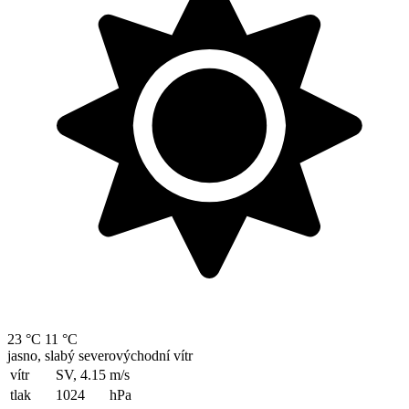
23 °C
11 °C
jasno, slabý severovýchodní vítr
vítr
SV, 4.15
m/s
tlak
1024
hPa