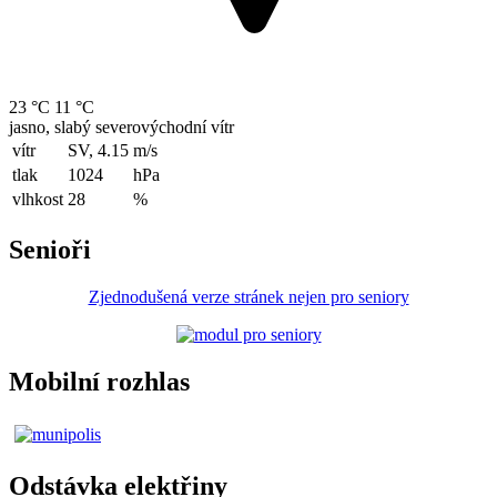
23 °C
11 °C
jasno, slabý severovýchodní vítr
vítr
SV, 4.15
m/s
tlak
1024
hPa
vlhkost
28
%
Senioři
Zjednodušená verze stránek nejen pro seniory
Mobilní rozhlas
Odstávka elektřiny