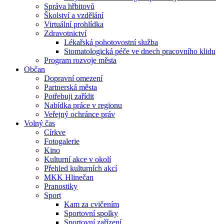
Správa hřbitovů
Školství a vzdělání
Virtuální prohlídka
Zdravotnictví
Lékařská pohotovostní služba
Stomatologická péče ve dnech pracovního klidu
Program rozvoje města
Občan
Dopravní omezení
Partnerská města
Potřebuji zařídit
Nabídka práce v regionu
Veřejný ochránce práv
Volný čas
Církve
Fotogalerie
Kino
Kulturní akce v okolí
Přehled kulturních akcí
MKK Hlinečan
Pranostiky
Sport
Kam za cvičením
Sportovní spolky
Sportovní zařízení