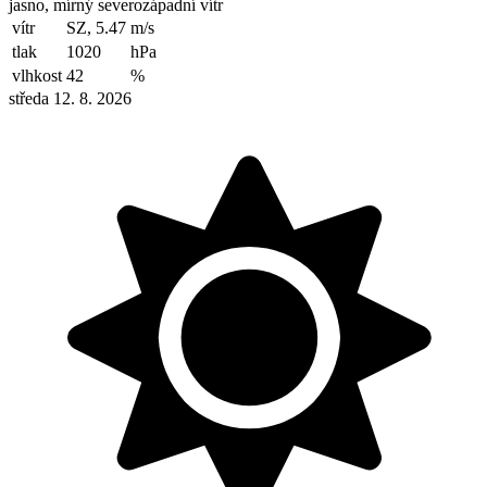
jasno, mírný severozápadní vítr
vítr
SZ, 5.47
m/s
tlak
1020
hPa
vlhkost
42
%
středa 12. 8. 2026