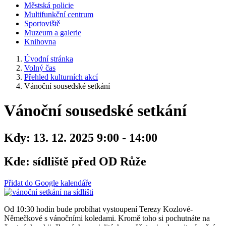
Městská policie
Multifunkční centrum
Sportoviště
Muzeum a galerie
Knihovna
Úvodní stránka
Volný čas
Přehled kulturních akcí
Vánoční sousedské setkání
Vánoční sousedské setkání
Kdy:
13. 12. 2025 9:00 - 14:00
Kde:
sídliště před OD Růže
Přidat do Google kalendáře
Od 10:30 hodin bude probíhat vystoupení Terezy Kozlové-
Němečkové s vánočními koledami. Kromě toho si pochutnáte na