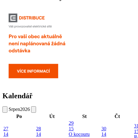
Kalendář
Srpen
2026
Po
Út
St
Čt
29
3
27
28
15
30
1
14
14
O kocouru
14
R