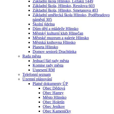
Základní škola Hlinsko, Ležáků 1449
Základní škola, Hlinsko, Resslova 603
Základní škola, Hlinsko, Smetanova 403
Základní umělecká škola Hlinsko, Poděbradovo
náměstí 305
Školní jídelna
Dům dětí a mládeže Hlinsko
Městský kulturní klub Hlinečan
Městské muzeum a galerie Hlinsko
Městská knihovna Hlinsko
Planeta Hlinsko
Domov seniorů Drachtinka
Rada města
Jednací řád rady města
Komise rady města
Usnesení RM
Telefonní seznam
Územní plánování
Platné dokumenty ÚP
Obec Dědová
Obec Hamry
Město Hlinsko
Obec Holetín
Obec Jeníkov
Obec Kameničky