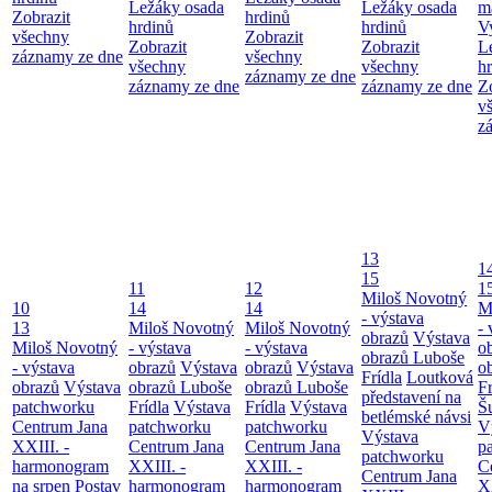
Ležáky osada
Ležáky osada
m
Zobrazit
hrdinů
hrdinů
hrdinů
V
všechny
Zobrazit
Zobrazit
Zobrazit
L
záznamy ze dne
všechny
všechny
všechny
h
záznamy ze dne
záznamy ze dne
záznamy ze dne
Z
v
z
13
1
15
11
12
1
Miloš Novotný
10
14
14
M
- výstava
13
Miloš Novotný
Miloš Novotný
- 
obrazů
Výstava
Miloš Novotný
- výstava
- výstava
o
obrazů Luboše
- výstava
obrazů
Výstava
obrazů
Výstava
o
Frídla
Loutková
obrazů
Výstava
obrazů Luboše
obrazů Luboše
Fr
představení na
patchworku
Frídla
Výstava
Frídla
Výstava
Š
betlémské návsi
Centrum Jana
patchworku
patchworku
V
Výstava
XXIII. -
Centrum Jana
Centrum Jana
p
patchworku
harmonogram
XXIII. -
XXIII. -
C
Centrum Jana
na srpen
Postav
harmonogram
harmonogram
XX