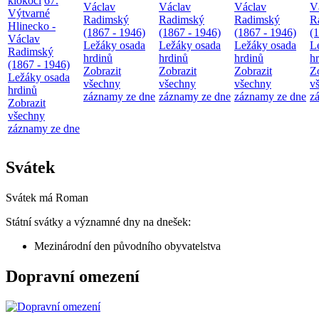
klokočí
67.
Václav
Václav
Václav
V
Výtvarné
Radimský
Radimský
Radimský
R
Hlinecko -
(1867 - 1946)
(1867 - 1946)
(1867 - 1946)
(
Václav
Ležáky osada
Ležáky osada
Ležáky osada
L
Radimský
hrdinů
hrdinů
hrdinů
h
(1867 - 1946)
Zobrazit
Zobrazit
Zobrazit
Z
Ležáky osada
všechny
všechny
všechny
v
hrdinů
záznamy ze dne
záznamy ze dne
záznamy ze dne
z
Zobrazit
všechny
záznamy ze dne
Svátek
Svátek má
Roman
Státní svátky a významné dny na dnešek:
Mezinárodní den původního obyvatelstva
Dopravní omezení