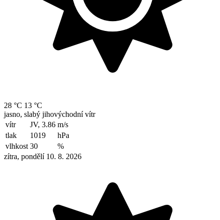
28 °C
13 °C
jasno, slabý jihovýchodní vítr
vítr
JV, 3.86
m/s
tlak
1019
hPa
vlhkost
30
%
zítra, pondělí 10. 8. 2026