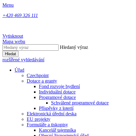
Menu
+420 469 326 111
Vytisknout
Mapa webu
Hledaný výraz
Hledat
rozšířené vyhledávání
Úřad
Czechpoint
Dotace a granty
Fond rozvoje bydlení
Individuální dotace
Programové dotace
Schválené programové dotace
Příspěvky z loterií
Elektronická úřední deska
EU projekty
Formuláře a tiskopisy
Kancelář tajemníka
Obecní živnostenský úřad