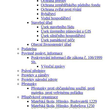
Ochrana přírody
Ochrana zemědělského půdního fondu
Ochrana zvířat proti týrání
Rybářství
Vodní hospodářství
Stavební úřad
Úsek stavebního řádu
Úsek územního plánováni a GIS
Úsek silničního hospodářství
Úsek památkové péče
Obecní živnostenský úřad
Podatelna
Povinně poskyt. informace
Poskytování informací dle zákona č. 106⁄1999
Sb.
Výroční zprávy
Právní předpisy
Projekty a záměry
Projekty národní zdroje
Přestupky
Přestupky proti občanskému soužití, proti
majetku, proti veřejnému pořádku
Příspěvkové organizace
Mateřská škola, Hlinsko, Budovatelů 1229
Mateřská škola, Hlinsko, Rubešova 1250