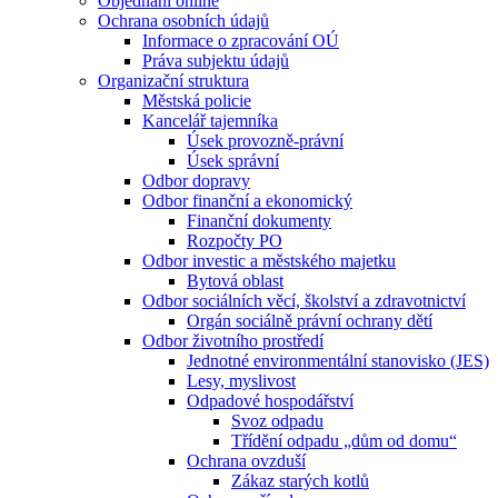
Objednání online
Ochrana osobních údajů
Informace o zpracování OÚ
Práva subjektu údajů
Organizační struktura
Městská policie
Kancelář tajemníka
Úsek provozně-právní
Úsek správní
Odbor dopravy
Odbor finanční a ekonomický
Finanční dokumenty
Rozpočty PO
Odbor investic a městského majetku
Bytová oblast
Odbor sociálních věcí, školství a zdravotnictví
Orgán sociálně právní ochrany dětí
Odbor životního prostředí
Jednotné environmentální stanovisko (JES)
Lesy, myslivost
Odpadové hospodářství
Svoz odpadu
Třídění odpadu „dům od domu“
Ochrana ovzduší
Zákaz starých kotlů