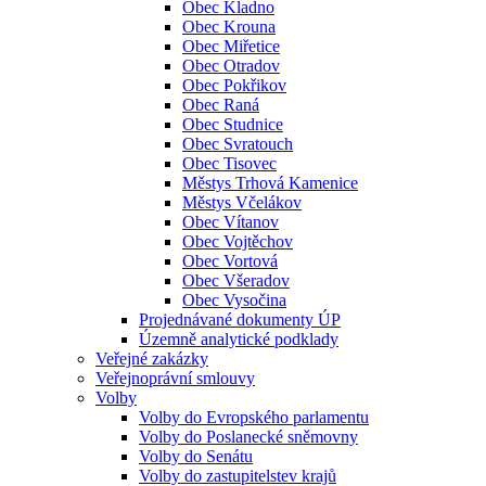
Obec Kladno
Obec Krouna
Obec Miřetice
Obec Otradov
Obec Pokřikov
Obec Raná
Obec Studnice
Obec Svratouch
Obec Tisovec
Městys Trhová Kamenice
Městys Včelákov
Obec Vítanov
Obec Vojtěchov
Obec Vortová
Obec Všeradov
Obec Vysočina
Projednávané dokumenty ÚP
Územně analytické podklady
Veřejné zakázky
Veřejnoprávní smlouvy
Volby
Volby do Evropského parlamentu
Volby do Poslanecké sněmovny
Volby do Senátu
Volby do zastupitelstev krajů