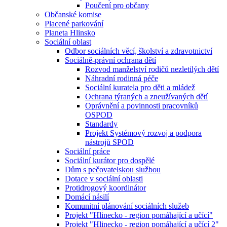
Poučení pro občany
Občanské komise
Placené parkování
Planeta Hlinsko
Sociální oblast
Odbor sociálních věcí, školství a zdravotnictví
Sociálně-právní ochrana dětí
Rozvod manželství rodičů nezletilých dětí
Náhradní rodinná péče
Sociální kuratela pro děti a mládež
Ochrana týraných a zneužívaných dětí
Oprávnění a povinnosti pracovníků
OSPOD
Standardy
Projekt Systémový rozvoj a podpora
nástrojů SPOD
Sociální práce
Sociální kurátor pro dospělé
Dům s pečovatelskou službou
Dotace v sociální oblasti
Protidrogový koordinátor
Domácí násilí
Komunitní plánování sociálních služeb
Projekt "Hlinecko - region pomáhající a učící"
Projekt "Hlinecko - region pomáhající a učící 2"