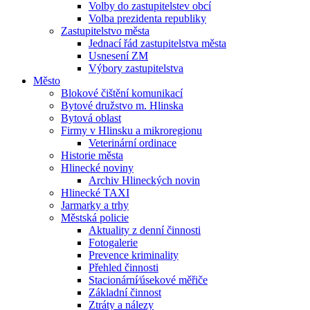
Volby do zastupitelstev obcí
Volba prezidenta republiky
Zastupitelstvo města
Jednací řád zastupitelstva města
Usnesení ZM
Výbory zastupitelstva
Město
Blokové čištění komunikací
Bytové družstvo m. Hlinska
Bytová oblast
Firmy v Hlinsku a mikroregionu
Veterinární ordinace
Historie města
Hlinecké noviny
Archiv Hlineckých novin
Hlinecké TAXI
Jarmarky a trhy
Městská policie
Aktuality z denní činnosti
Fotogalerie
Prevence kriminality
Přehled činnosti
Stacionární⁄úsekové měřiče
Základní činnost
Ztráty a nálezy