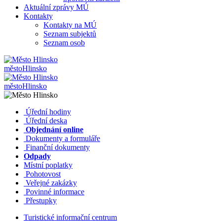
Aktuální zprávy MÚ
Kontakty
Kontakty na MÚ
Seznam subjektů
Seznam osob
město
Hlinsko
město
Hlinsko
​​
Úřední hodiny
​​
Úřední deska
​​
Objednání online
​​
Dokumenty a formuláře
Finanční dokumenty
Odpady
Místní poplatky
​​
Pohotovost
​​
Veřejné zakázky
​​
Povinné informace
​​
Přestupky
Turistické informační centrum