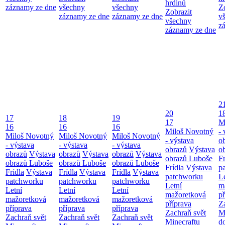
hrdinů
záznamy ze dne
všechny
všechny
Z
Zobrazit
záznamy ze dne
záznamy ze dne
v
všechny
z
záznamy ze dne
2
20
1
17
18
19
17
M
16
16
16
Miloš Novotný
- 
Miloš Novotný
Miloš Novotný
Miloš Novotný
- výstava
o
- výstava
- výstava
- výstava
obrazů
Výstava
o
obrazů
Výstava
obrazů
Výstava
obrazů
Výstava
obrazů Luboše
Fr
obrazů Luboše
obrazů Luboše
obrazů Luboše
Frídla
Výstava
p
Frídla
Výstava
Frídla
Výstava
Frídla
Výstava
patchworku
L
patchworku
patchworku
patchworku
Letní
m
Letní
Letní
Letní
mažoretková
př
mažoretková
mažoretková
mažoretková
příprava
Z
příprava
příprava
příprava
Zachraň svět
M
Zachraň svět
Zachraň svět
Zachraň svět
Minecraftu
d