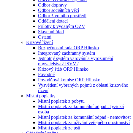
Odbor dopravy
Odbor sociálních věcí
Odbor životního prostředí
Oddělení dotací
Přílohy k vydaným OZV
Stavební úřad
Ostatní
Krizové řízení
Bezpečnostní rada ORP Hlinsko
Integrovaný záchranný systém
Jednotný systém varování a vyrozumění
obyvatelstva ⁄ JSVV ⁄
Krizový štáb ORP Hlinsko
Povodně
Povodňová komise ORP Hlinsko
Vysvětlení vybraných pojmů z oblasti krizového
řízení
Místní poplatky
Místní poplatek z pobytu
Místní poplatek za komunální odpad - fyzická
osoba
Místní poplatek za komunální odpad - nemovitost
Místní poplatek za užívání veřejného prostranství
Místní poplatek ze psů