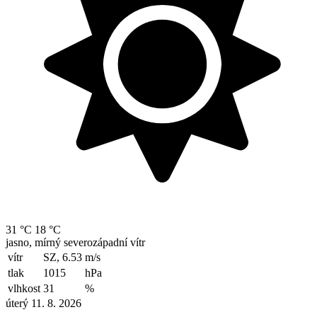
31 °C
18 °C
jasno, mírný severozápadní vítr
vítr
SZ, 6.53
m/s
tlak
1015
hPa
vlhkost
31
%
úterý 11. 8. 2026